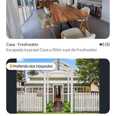
Casa ⋅ Freshwater
5 de uma 
5 (5)
Escapada na praia! Casa a 100m a pé de Freshwater
Preferido dos hóspedes
Entre os melhores preferidos dos hóspedes