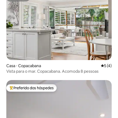
Superhost
Casa ⋅ Copacabana
5 de uma 
5 (4)
Vista para o mar. Copacabana. Acomoda 8 pessoas
Preferido dos hóspedes
Entre os melhores preferidos dos hóspedes