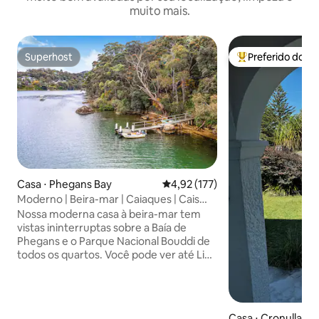
muito mais.
Superhost
Preferido dos 
Superhost
Entre os melhore
Casa ⋅ Phegans Bay
4,92 de uma avaliação média de 
4,92 (177)
Moderno | Beira-mar | Caiaques | Cais
privativo
Nossa moderna casa à beira-mar tem
vistas ininterruptas sobre a Baía de
Phegans e o Parque Nacional Bouddi de
todos os quartos. Você pode ver até Lion
Island e Palm Beach Lighthouse. Apenas
1 hora da ponte do porto, 7 minutos da
estação de trem Woy Woy e
restaurantes, 10 minutos da rodovia.
Casa ⋅ Cronulla