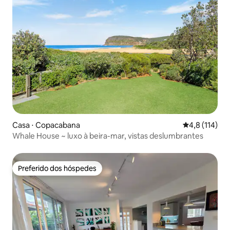
Casa ⋅ Copacabana
4,8 de uma av
4,8 (114)
Whale House ~ luxo à beira-mar, vistas deslumbrantes
Preferido dos hóspedes
Preferido dos hóspedes