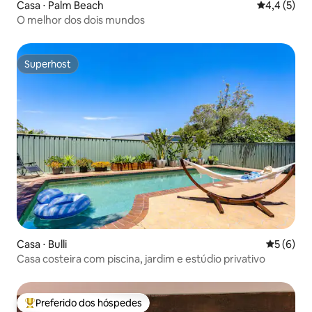
Casa ⋅ Palm Beach
4,4 de uma 
4,4 (5)
O melhor dos dois mundos
Superhost
Superhost
Casa ⋅ Bulli
5 de uma 
5 (6)
Casa costeira com piscina, jardim e estúdio privativo
Preferido dos hóspedes
Entre os melhores preferidos dos hóspedes