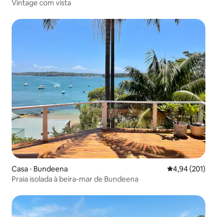
Vintage com vista
Casa ⋅ Bundeena
4,94 de uma av
4,94 (201)
Praia isolada à beira-mar de Bundeena