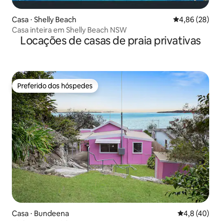
Casa ⋅ Shelly Beach
4,86 de uma a
4,86 (28)
Casa inteira em Shelly Beach NSW
Locações de casas de praia privativas
Preferido dos hóspedes
Preferido dos hóspedes
Casa ⋅ Bundeena
4,8 de uma a
4,8 (40)