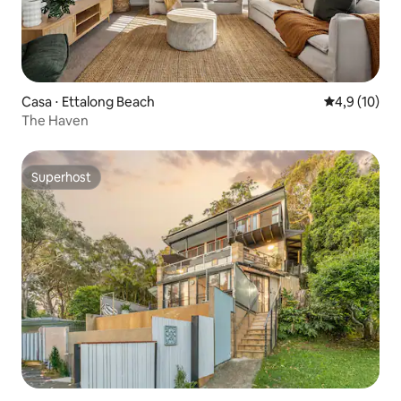
Casa ⋅ Ettalong Beach
4,9 de uma a
4,9 (10)
The Haven
Superhost
Superhost