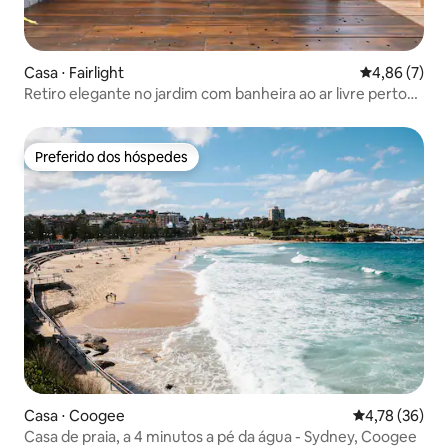
Casa ⋅ Fairlight
4,86 de uma 
4,86 (7)
Retiro elegante no jardim com banheira ao ar livre perto
de Manly
Preferido dos hóspedes
Preferido dos hóspedes
Casa ⋅ Coogee
4,78 de uma a
4,78 (36)
Casa de praia, a 4 minutos a pé da água - Sydney, Coogee