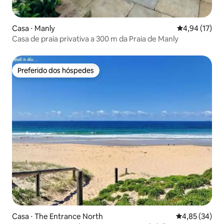
Casa ⋅ Manly
4,94 de uma a
4,94 (17)
Casa de praia privativa a 300 m da Praia de Manly
Preferido dos hóspedes
Preferido dos hóspedes
Casa ⋅ The Entrance North
4,85 de uma a
4,85 (34)