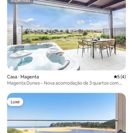
Superhost
Superhost
Casa ⋅ Magenta
5 de uma 
5 (4)
Magenta Dunes – Nova acomodação de 3 quartos com
spa e acesso ao resort
Luxe
Luxe