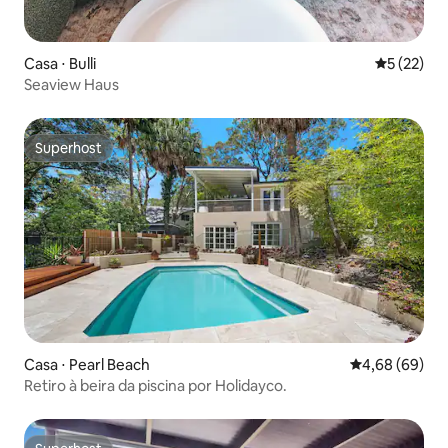
Casa ⋅ Bulli
5 de uma a
5 (22)
Seaview Haus
Superhost
Superhost
Casa ⋅ Pearl Beach
4,68 de uma av
4,68 (69)
Retiro à beira da piscina por Holidayco.