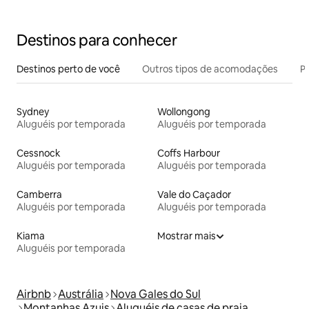
Destinos para conhecer
Destinos perto de você
Outros tipos de acomodações
Pr
Sydney
Wollongong
Aluguéis por temporada
Aluguéis por temporada
Cessnock
Coffs Harbour
Aluguéis por temporada
Aluguéis por temporada
Camberra
Vale do Caçador
Aluguéis por temporada
Aluguéis por temporada
Kiama
Mostrar mais
Aluguéis por temporada
Airbnb
Austrália
Nova Gales do Sul
Montanhas Azuis
Aluguéis de casas de praia