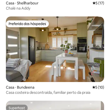
Casa ⋅ Shellharbour
5 de uma a
5 (17)
Chalé na Addy
Preferido dos hóspedes
Preferido dos hóspedes
Casa ⋅ Bundeena
5 de uma a
5 (10)
Casa costeira descontraída, familiar perto da praia
Superhost