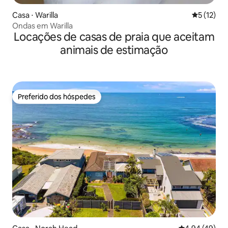
Casa ⋅ Warilla
5 de uma a
5 (12)
Ondas em Warilla
Locações de casas de praia que aceitam
animais de estimação
Preferido dos hóspedes
Preferido dos hóspedes