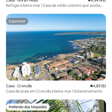
Casa ⋅ Norah Head
4,94 de uma a
4,94 (49)
Refúgio à beira-mar | Casa de estilo costeiro que aceita
animais de estimação
Superhost
Superhost
Casa ⋅ Cronulla
4,83 de uma 
4,83 (6)
Casa de praia em Cronulla à beira-mar | Estacionamento
Preferido dos hóspedes
Preferido dos hóspedes