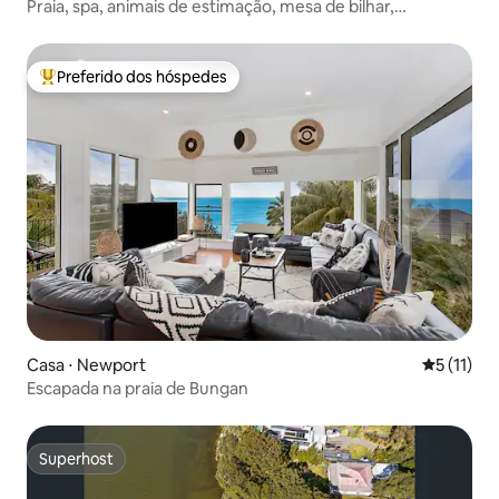
Praia, spa, animais de estimação, mesa de bilhar,
pranchas, varas, bicicletas
Preferido dos hóspedes
Entre os melhores preferidos dos hóspedes
Casa ⋅ Newport
5 de uma a
5 (11)
Escapada na praia de Bungan
Superhost
Superhost