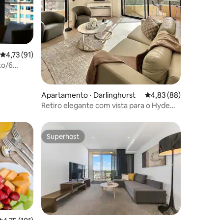
ções
4,73 de uma avaliação média de 5, 91 avaliações
4,73 (91)
xo/6
ída/fácil
Apartamento ⋅ Darlinghurst
4,83 de uma avaliação
4,83 (88)
Retiro elegante com vista para o Hyde
Park, academia e piscina no terraço
Superhost
Superhost