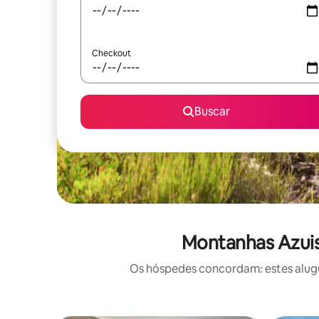
Checkout
Buscar
Montanhas Azuis
Os hóspedes concordam: estes alugué