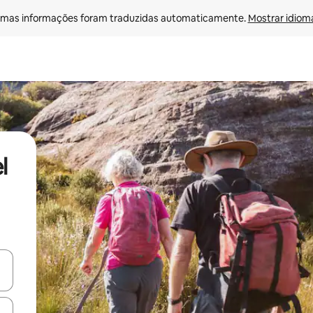
mas informações foram traduzidas automaticamente. 
Mostrar idioma
l
ore-os usando as seta para cima e para baixo do teclado ou tocando e