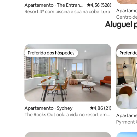
Apartamento ⋅ The Entranc
4,56 de uma avaliação m
4,56 (528)
Apartamen
e
Resort 4* com piscina e spa na cobertura
Centro de
Aluguel 
Preferido dos hóspedes
Preferid
Preferido dos hóspedes
Preferid
Apartamento ⋅ Sydney
4,86 de uma avaliação 
4,86 (21)
The Rocks Outlook: a vida no resort em
Apartame
Circular Quay
Pyrmont C