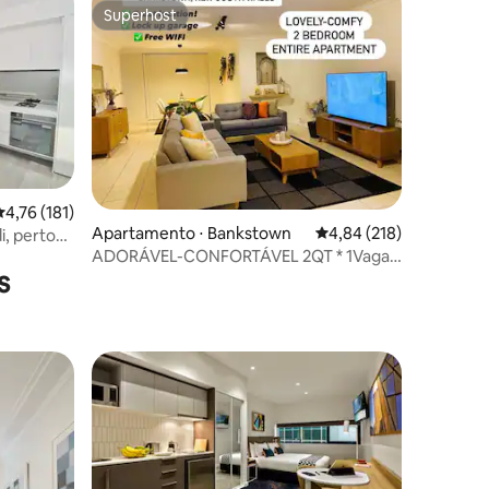
Superhost
Superhost
ções
,76 de uma avaliação média de 5, 181 avaliações
4,76 (181)
Apartamento ⋅ Bankstown
4,84 de uma avaliação 
4,84 (218)
i, perto
es
ADORÁVEL-CONFORTÁVEL 2QT * 1Vaga
s
de garagem apartamento inteiro-
Bankstown