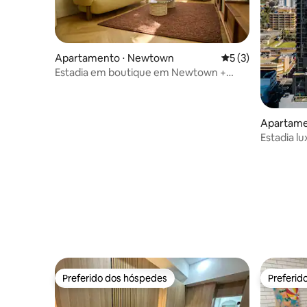
Apartamento ⋅ Newtown
5 de uma avaliação
5 (3)
Estadia em boutique em Newtown +
voucher de jantar de US$ 100
Apartame
Estadia lu
Preferido dos hóspedes
Preferid
Preferido dos hóspedes
Preferid