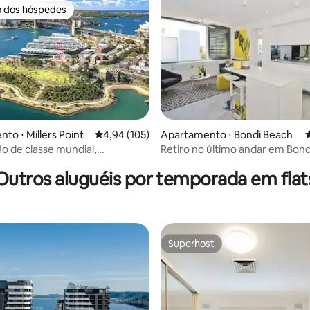
o dos hóspedes
o dos hóspedes
média de 5, 91 avaliações
to ⋅ Millers Point
4,94 de uma avaliação média de 5, 105 avalia
4,94 (105)
Apartamento ⋅ Bondi Beach
4
ão de classe mundial,
Retiro no último andar em Bond
 até o porto e a ponte
da praia, de cafés e restaurant
Outros aluguéis por temporada em flat
Superhost
Superhost