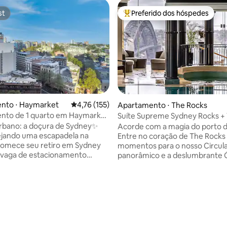
st
Preferido dos hóspedes
st
Entre os melhores preferidos d
nto ⋅ Haymarket
4,76 de uma avaliação média de 5, 155 avalia
4,76 (155)
Apartamento ⋅ The Rocks
nto de 1 quarto em Haymarket
Suíte Supreme Sydney Rocks + 
édia de 5, 220 avaliações
ionamento seguro e piscina
Espetacular para a Piscina
rbano: a doçura de Sydney✨
Acorde com a magia do porto d
ejando uma escapadela na
Entre no coração de The Rock
Comece seu retiro em Sydney
momentos para o nosso Circul
vaga de estacionamento
panorâmico e a deslumbrante 
 em Haymarket. Caminhe até o
Caminhe até George Street ou
 em apenas 8 minutos para
Barangaroo, onde os melhores 
hada matinal refrescante.
restaurantes de Sydney estão 
istas deslumbrantes da cidade
esperando para serem experi
do Sydney Tower Eye, a apenas 15
Encontre refeições em casa ou
 pé. Prove os autênticos
até o transporte público para vi
siáticos em Chinatown, a
Manly ou o Zoológico de Tarong