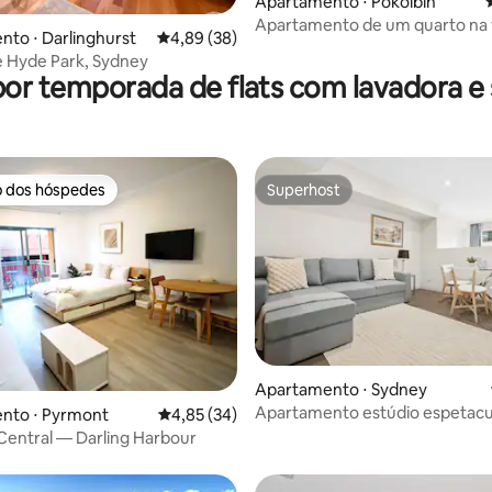
Apartamento ⋅ Pokolbin
édia de 5, 528 avaliações
Apartamento de um quarto na v
to ⋅ Darlinghurst
4,89 de uma avaliação média de 5, 38 avalia
4,89 (38)
 Hyde Park, Sydney
por temporada de flats com lavadora e
o dos hóspedes
Superhost
o dos hóspedes
Superhost
média de 5, 21 avaliações
Apartamento ⋅ Sydney
Apartamento estúdio espetacu
nto ⋅ Pyrmont
4,85 de uma avaliação média de 5, 34 avalia
4,85 (34)
centro de Sydney + academia!
entral — Darling Harbour