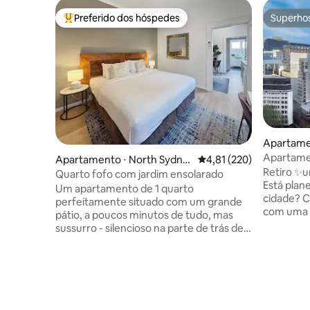
Preferido dos hóspedes
Superho
Entre os melhores preferidos dos hóspedes
Superho
Apartame
Apartame
Apartamento ⋅ North Sydne
4,81 de uma avaliação m
4,81 (220)
com estac
Retiro ✨u
y
Quarto fofo com jardim ensolarado
Está plan
Um apartamento de 1 quarto
cidade? 
perfeitamente situado com um grande
com uma 
pátio, a poucos minutos de tudo, mas
privativa
sussurro - silencioso na parte de trás de
Hyde Park
um prédio boutique. Equipado com tudo
uma camin
o que você esperaria em um
Capture v
apartamento com serviços incluídos:
a partir 
produtos de higiene pessoal Leif de luxo,
minutos a
limpeza semanal, roupa de cama e
sabores a
toalhas limpas profissionalmente, todos