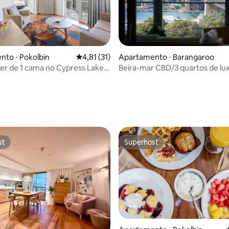
to ⋅ Pokolbin
4,81 de uma avaliação média de 5, 31 avalia
4,81 (31)
Apartamento ⋅ Barangaroo
ier de 1 cama no Cypress Lakes
Beira-mar CBD/3 quartos de lu
média de 5, 31 avaliações
pessoas/2 vagas de
estacionamento/vista desobstru
acesso
st
Superhost
st
Superhost