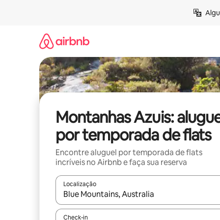
Pular
Algu
para
o
conteúdo
Montanhas Azuis: alugue
por temporada de flats
Encontre aluguel por temporada de flats
incríveis no Airbnb e faça sua reserva
Localização
Quando os resultados estiverem disponíveis, expl
Check-in