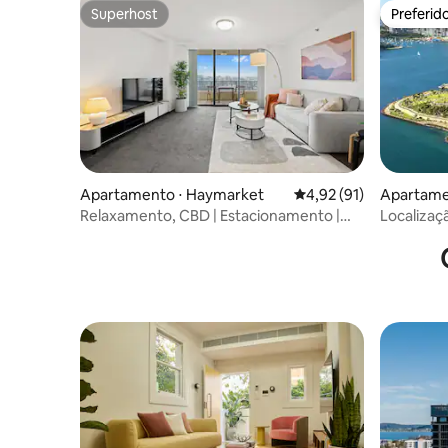
Superhost
Preferid
Superhost
Preferid
Apartamento ⋅ Haymarket
4,92 de uma avaliação 
4,92 (91)
Apartamen
Relaxamento, CBD | Estacionamento |
Localizaç
Mesa | Academia | Piscina
caminhada