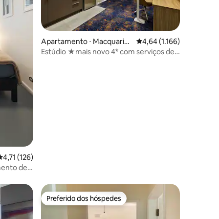
Apartamento ⋅ Macquarie
4,64 de uma avaliação mé
4,64 (1.166)
Park
Estúdio ★mais novo 4* com serviços de
apartamento,★ trem e★ shopping
ções
4,71 de uma avaliação média de 5, 126 avaliações
4,71 (126)
ento de 1
to
Preferido dos hóspedes
Preferido dos hóspedes