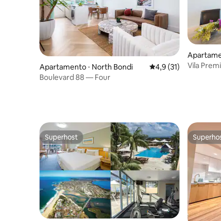
Apartamen
Vila Prem
Apartamento ⋅ North Bondi
4,9 de uma avaliação 
4,9 (31)
Resort
Boulevard 88 — Four
Superhost
Superho
Superhost
Superho