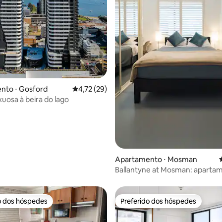
 média de 5, 3 avaliações
nto ⋅ Gosford
4,72 de uma avaliação média de 5, 29 avalia
4,72 (29)
xuosa à beira do lago
Apartamento ⋅ Mosman
Ballantyne at Mosman: apartam
quarto / vaga de estacionamen
disponível
o dos hóspedes
Preferido dos hóspedes
o dos hóspedes
Preferido dos hóspedes