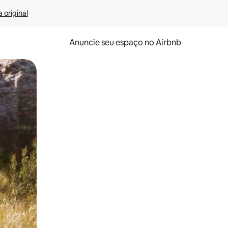
 original
Anuncie seu espaço no Airbnb
 deslizando o dedo na tela.