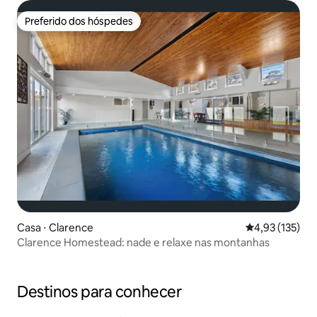
Preferido dos hóspedes
Preferido dos hóspedes
Casa ⋅ Clarence
4,93 de uma av
4,93 (135)
Clarence Homestead: nade e relaxe nas montanhas
Destinos para conhecer