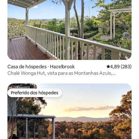
Casa de hóspedes ⋅ Hazelbrook
4,89 de uma ava
4,89 (283)
Chalé Wonga Hut, vista para as Montanhas Azuis,
Austrália
Preferido dos hóspedes
Preferido dos hóspedes