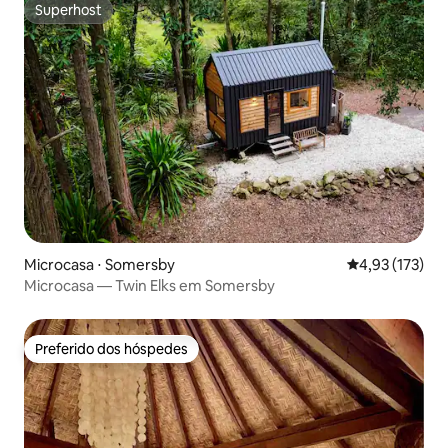
Superhost
Superhost
Microcasa ⋅ Somersby
4,93 de uma av
4,93 (173)
Microcasa — Twin Elks em Somersby
Preferido dos hóspedes
Preferido dos hóspedes