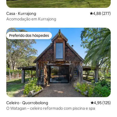
Casa ⋅ Kurrajong
4,88 de uma av
4,88 (277)
Acomodação em Kurrajong
Preferido dos hóspedes
Preferido dos hóspedes
Celeiro ⋅ Quorrobolong
4,95 de uma av
4,95 (125)
O Watagan – celeiro reformado com piscina e spa