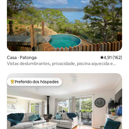
Casa ⋅ Patonga
4,91 de uma av
4,91 (162)
Vistas deslumbrantes, privacidade, piscina aquecida e
sauna
Preferido dos hóspedes
Entre os melhores preferidos dos hóspedes