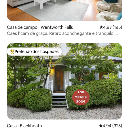
Casa de campo ⋅ Wentworth Falls
4,97 de uma av
4,97 (195)
Cães ficam de graça. Retiro aconchegante e tranquilo.
Lareira.
Preferido dos hóspedes
Entre os melhores preferidos dos hóspedes
Casa ⋅ Blackheath
4,94 de uma av
4,94 (325)