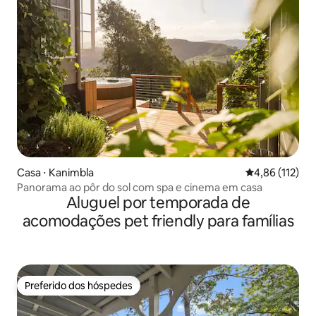
Casa ⋅ Kanimbla
4,86 de uma av
4,86 (112)
Panorama ao pôr do sol com spa e cinema em casa
Aluguel por temporada de
acomodações pet friendly para famílias
Preferido dos hóspedes
Preferido dos hóspedes