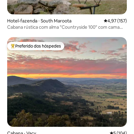
Hotel-fazenda ⋅ South Maroota
4,97 de uma av
4,97 (157)
Cabana rústica com alma "Countryside 100" com cama
king size
Preferido dos hóspedes
Entre os melhores preferidos dos hóspedes
Cabana ⋅ Vacy
5 de uma av
5 (104)