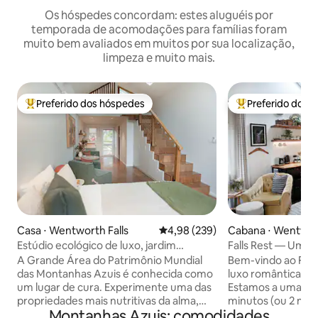
Os hóspedes concordam: estes aluguéis por
temporada de acomodações para famílias foram
muito bem avaliados em muitos por sua localização,
limpeza e muito mais.
Preferido dos hóspedes
Preferido dos 
Entre os melhores preferidos dos hóspedes
Entre os melhore
Casa ⋅ Wentworth Falls
4,98 de uma avaliação média de 
4,98 (239)
Cabana ⋅ Wentwort
Estúdio ecológico de luxo, jardim
Falls Rest — Um 
comestível, galinhas
Falls
A Grande Área do Patrimônio Mundial
Bem-vindo ao Fall
das Montanhas Azuis é conhecida como
luxo romântica em
um lugar de cura. Experimente uma das
Estamos a uma cur
propriedades mais nutritivas da alma,
minutos (ou 2 min
Montanhas Azuis: comodidades
em nosso estúdio ecológico único e
Montanhas Azuis d