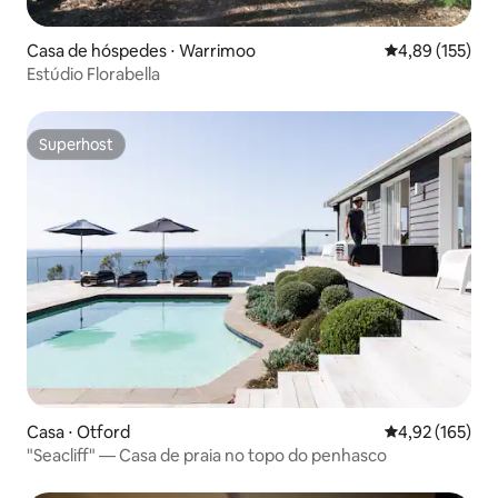
Casa de hóspedes ⋅ Warrimoo
4,89 de uma av
4,89 (155)
Estúdio Florabella
Superhost
Superhost
Casa ⋅ Otford
4,92 de uma av
4,92 (165)
"Seacliff" — Casa de praia no topo do penhasco