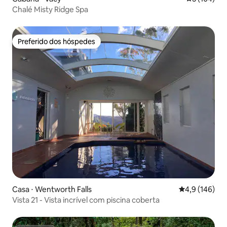
Chalé Misty Ridge Spa
Preferido dos hóspedes
Preferido dos hóspedes
Casa ⋅ Wentworth Falls
4,9 de uma av
4,9 (146)
Vista 21 - Vista incrível com piscina coberta