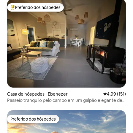
Preferido dos hóspedes
Entre os melhores preferidos dos hóspedes
Casa de hóspedes ⋅ Ebenezer
4,99 de uma av
4,99 (151)
Passeio tranquilo pelo campo em um galpão elegante de 2
quartos
Preferido dos hóspedes
Preferido dos hóspedes