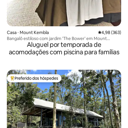
Casa ⋅ Mount Kembla
4,98 de uma ava
4,98 (363)
Bangalô estiloso com jardim 'The Bower' em Mount
Aluguel por temporada de
Kembla
acomodações com piscina para famílias
Preferido dos hóspedes
Entre os melhores preferidos dos hóspedes