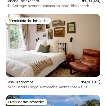
Cabana ⋅ Blackheath
4,93 de uma av
4,93 (134)
Idle Cottage: pequena cabana no mato, Blackheath
Preferido dos hóspedes
Entre os melhores preferidos dos hóspedes
Casa ⋅ Katoomba
4,96 de uma ava
4,96 (202)
Three Sisters Lodge: Katoomba, Montanhas Azuis
Preferido dos hóspedes
Preferido dos hóspedes