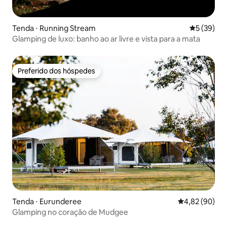
Tenda ⋅ Running Stream
5 de uma a
5 (39)
Glamping de luxo: banho ao ar livre e vista para a mata
Preferido dos hóspedes
Preferido dos hóspedes
Tenda ⋅ Eurunderee
4,82 de uma a
4,82 (90)
Glamping no coração de Mudgee