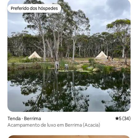
Preferido dos hóspedes
Preferido dos hóspedes
Tenda ⋅ Berrima
5 de uma a
5 (34)
Acampamento de luxo em Berrima (Acacia)