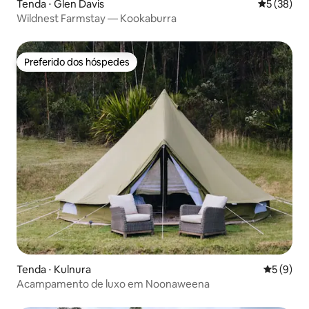
Tenda ⋅ Glen Davis
5 de uma a
5 (38)
Wildnest Farmstay — Kookaburra
Preferido dos hóspedes
Preferido dos hóspedes
Tenda ⋅ Kulnura
5 de uma 
5 (9)
Acampamento de luxo em Noonaweena