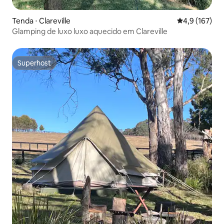
Tenda ⋅ Clareville
4,9 de uma av
4,9 (167)
Glamping de luxo luxo aquecido em Clareville
Superhost
Superhost