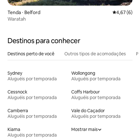
Tenda ⋅ Belford
4,67 de uma 
4,67 (6)
Waratah
Destinos para conhecer
Destinos perto de você
Outros tipos de acomodações
Pr
Sydney
Wollongong
Aluguéis por temporada
Aluguéis por temporada
Cessnock
Coffs Harbour
Aluguéis por temporada
Aluguéis por temporada
Camberra
Vale do Caçador
Aluguéis por temporada
Aluguéis por temporada
Kiama
Mostrar mais
Aluguéis por temporada