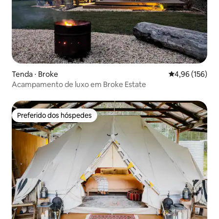
Tenda ⋅ Broke
4,96 de uma av
4,96 (156)
Acampamento de luxo em Broke Estate
Preferido dos hóspedes
Preferido dos hóspedes