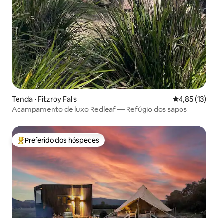
Tenda ⋅ Fitzroy Falls
4,85 de uma a
4,85 (13)
Acampamento de luxo Redleaf — Refúgio dos sapos
Preferido dos hóspedes
Entre os melhores preferidos dos hóspedes