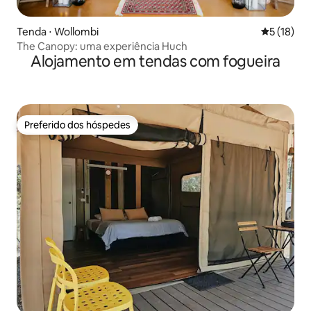
Tenda ⋅ Wollombi
5 de uma a
5 (18)
The Canopy: uma experiência Huch
Alojamento em tendas com fogueira
Preferido dos hóspedes
Preferido dos hóspedes