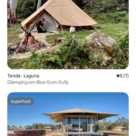
Tenda ⋅ Laguna
5 de uma 
5 (7)
Glamping em Blue Gum Gully
Superhost
Superhost