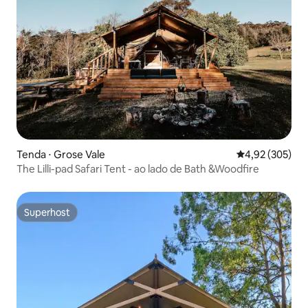
Tenda ⋅ Grose Vale
4,92 de uma av
4,92 (305)
The Lilli-pad Safari Tent - ao lado de Bath &Woodfire
Superhost
Superhost