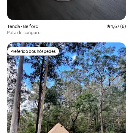
Tenda ⋅ Belford
4,67 de uma 
4,67 (6)
Pata de canguru
Preferido dos hóspedes
Preferido dos hóspedes