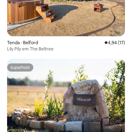
Tenda ⋅ Belford
4,94 de uma a
4,94 (17)
Lily Pily em The Beltree
Superhost
Superhost