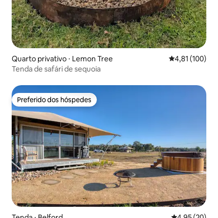
Quarto privativo ⋅ Lemon Tree
4,81 de uma av
4,81 (100)
Tenda de safári de sequoia
Preferido dos hóspedes
Preferido dos hóspedes
Tenda ⋅ Belford
4,95 de uma a
4,95 (20)