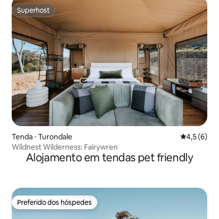
Superhost
Superhost
Tenda ⋅ Turondale
4,5 de uma 
4,5 (6)
Wildnest Wilderness: Fairywren
Alojamento em tendas pet friendly
Preferido dos hóspedes
Preferido dos hóspedes