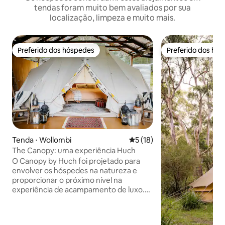
tendas foram muito bem avaliados por sua
localização, limpeza e muito mais.
Preferido dos hóspedes
Preferido dos hó
Preferido dos hóspedes
Preferido dos hó
Tenda ⋅ Wollombi
5 de uma avaliação média de
5 (18)
The Canopy: uma experiência Huch
O Canopy by Huch foi projetado para
envolver os hóspedes na natureza e
proporcionar o próximo nível na
experiência de acampamento de luxo.
Nossas espaçosas tendas de glamping
estão escondidas sob um grande celeiro
histórico protegido do sol ou da chuva.