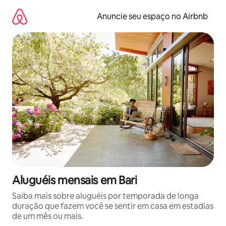
Pular
para
Anuncie seu espaço no Airbnb
o
conteúdo
Aluguéis mensais em Bari
Saiba mais sobre aluguéis por temporada de longa
duração que fazem você se sentir em casa em estadias
de um mês ou mais.