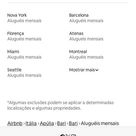
Nova York
Barcelona
Aluguéis mensais
Aluguéis mensais
Florença
Atenas
Aluguéis mensais
Aluguéis mensais
Miami
Montreal
Aluguéis mensais
Aluguéis mensais
Seattle
Mostrar mais
Aluguéis mensais
*Algumas exclusões podem se aplicar a determinadas
localizações e algumas propriedades.
Airbnb
Itália
Apúlia
Bari
Bari
Aluguéis mensais