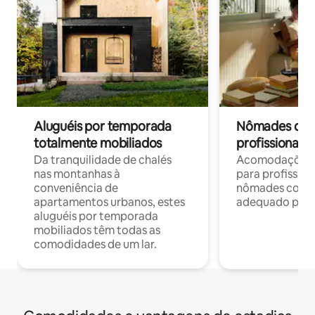
Aluguéis por temporada
Nômades digit
totalmente mobiliados
profissionais 
Da tranquilidade de chalés
Acomodações c
nas montanhas à
para profission
conveniência de
nômades com W
apartamentos urbanos, estes
adequado para 
aluguéis por temporada
mobiliados têm todas as
comodidades de um lar.