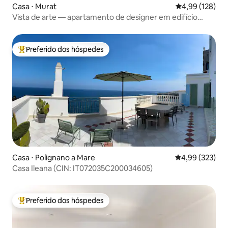
Casa ⋅ Murat
4,99 de uma av
4,99 (128)
Vista de arte — apartamento de designer em edifício
histórico
Preferido dos hóspedes
Entre os melhores preferidos dos hóspedes
Casa ⋅ Polignano a Mare
4,99 de uma av
4,99 (323)
Casa Ileana (CIN: IT072035C200034605)
Preferido dos hóspedes
Entre os melhores preferidos dos hóspedes