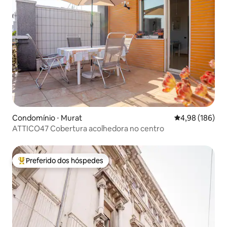
Condomínio ⋅ Murat
4,98 de uma av
4,98 (186)
ATTICO47 Cobertura acolhedora no centro
Preferido dos hóspedes
Entre os melhores preferidos dos hóspedes