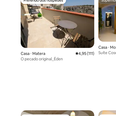
Preferido dos hóspedes
Superho
Preferido dos hóspedes
Superho
Casa ⋅ Mo
Suíte Cos
Casa ⋅ Matera
4,95 de uma avaliação 
4,95 (111)
e pedras à
O pecado original_Éden