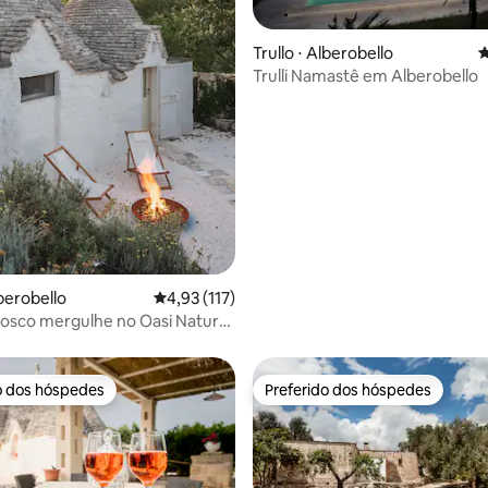
Trullo ⋅ Alberobello
4
Trulli Namastê em Alberobello
édia de 5, 123 avaliações
lberobello
4,93 de uma avaliação média de 5, 117 avalia
4,93 (117)
l bosco mergulhe no Oasi Natural
na
o dos hóspedes
Preferido dos hóspedes
o dos hóspedes
Preferido dos hóspedes