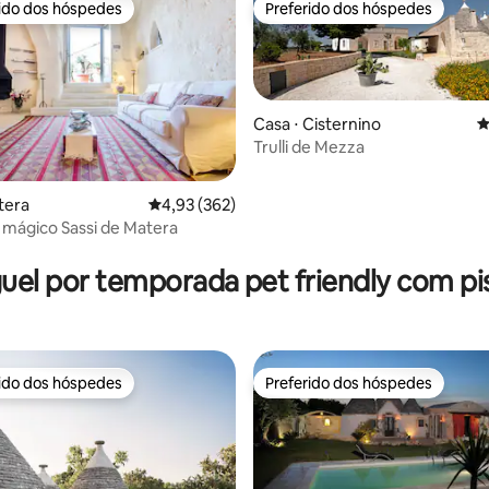
rido dos hóspedes
Preferido dos hóspedes
 melhores preferidos dos hóspedes
Preferido dos hóspedes
Casa ⋅ Cisternino
4
Trulli de Mezza
tera
4,93 de uma avaliação média de 5, 362 avalia
4,93 (362)
 mágico Sassi de Matera
édia de 5, 111 avaliações
uel por temporada pet friendly com pi
rido dos hóspedes
Preferido dos hóspedes
 melhores preferidos dos hóspedes
Preferido dos hóspedes