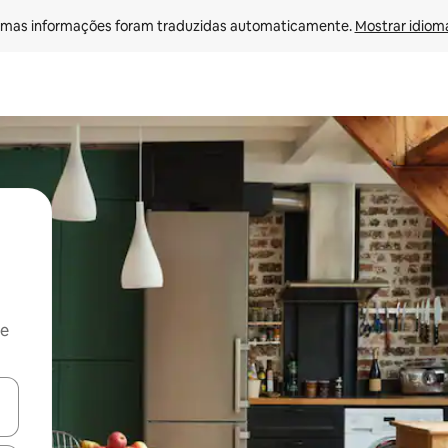
mas informações foram traduzidas automaticamente. 
Mostrar idioma
 e
ore-os usando as seta para cima e para baixo do teclado ou tocando e