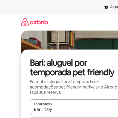
Pular
Algu
para
o
conteúdo
Bari: aluguel por
temporada pet friendly
Encontre aluguel por temporada de
acomodações pet friendly incríveis no Airbnb
faça sua reserva
Localização
Quando os resultados estiverem disponíveis, expl