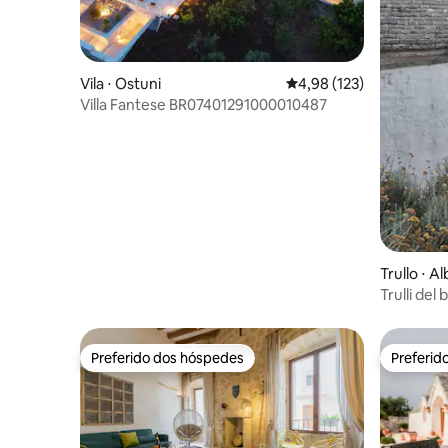
Vila ⋅ Ostuni
4,98 de uma avaliação m
4,98 (123)
Villa Fantese BR07401291000010487
Trullo ⋅ A
Trulli de
com pisci
Preferido dos hóspedes
Preferid
Preferido dos hóspedes
Preferid