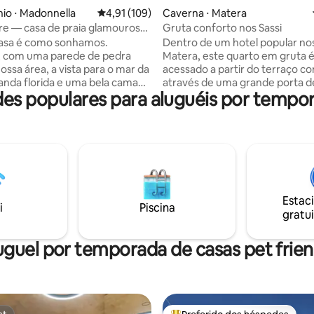
édia de 5, 167 avaliações
io ⋅ Madonnella
4,91 de uma avaliação média de 5, 109 avalia
4,91 (109)
Caverna ⋅ Matera
re — casa de praia glamourosa
Gruta conforto nos Sassi
casa é como sonhamos.
Dentro de um hotel popular nos
, com uma parede de pedra
Matera, este quarto em gruta 
nossa área, a vista para o mar da
acessado a partir do terraço 
anda florida e uma bela cama
através de uma grande porta de
es populares para aluguéis por tempor
Poderíamos acomodar até 4
uma alcova inteiramente esca
com sofá-cama na sala de
tufo. Extremamente acolhedo
as por enquanto a casa está
apenas pela sua formação, oca
para duas. Estamos no coração
arredondada, parece quase um
Na chegada é necessário
materno. O banheiro, embora 
 documento de identidade de
é completo, com bidê e chuveir
ede. Em caso de self check-in
equipado com ar condicionado,
rio o envio de uma foto dos
frigobar e wi-fi gratuito. No cu
Estac
mentos (para inserir seus
caverna está incluído um rico e
i
Piscina
gratui
banco de dados do governo,
buffet de café da manhã.
lei).
uguel por temporada de casas pet frien