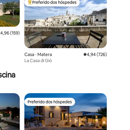
Preferido dos hóspedes
Entre os melhores preferidos dos hóspedes
,96 de uma avaliação média de 5, 159 avaliações
4,96 (159)
ções
Casa ⋅ Matera
4,94 de uma avaliação m
4,94 (726)
La Casa di Giò
scina
Preferido dos hóspedes
Preferido dos hóspedes