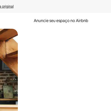
 original
Anuncie seu espaço no Airbnb
 deslizando o dedo na tela.