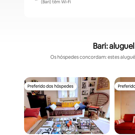
(Bari) têm Wi-Fi
Bari: alugu
Os hóspedes concordam: estes aluguéis
Preferido dos hóspedes
Preferid
Preferido dos hóspedes
Preferid