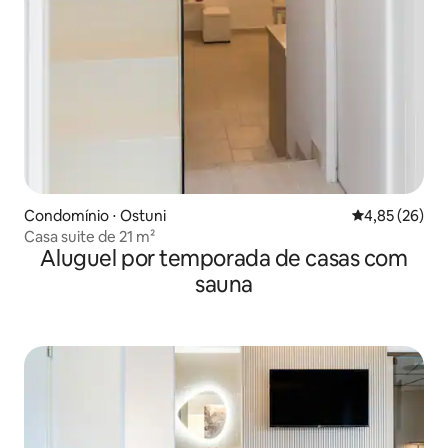
Condomínio ⋅ Ostuni
4,85 de uma a
4,85 (26)
Casa suite de 21 m²
Aluguel por temporada de casas com
sauna