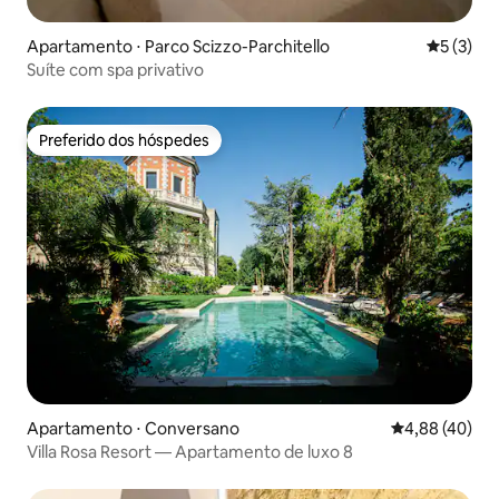
Apartamento ⋅ Parco Scizzo-Parchitello
5 de uma 
5 (3)
Suíte com spa privativo
Preferido dos hóspedes
Preferido dos hóspedes
Apartamento ⋅ Conversano
4,88 de uma a
4,88 (40)
Villa Rosa Resort — Apartamento de luxo 8