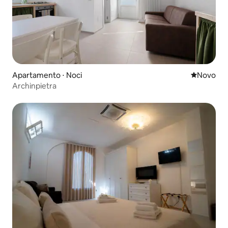
Apartamento ⋅ Noci
Novo lugar
Novo
Archinpietra