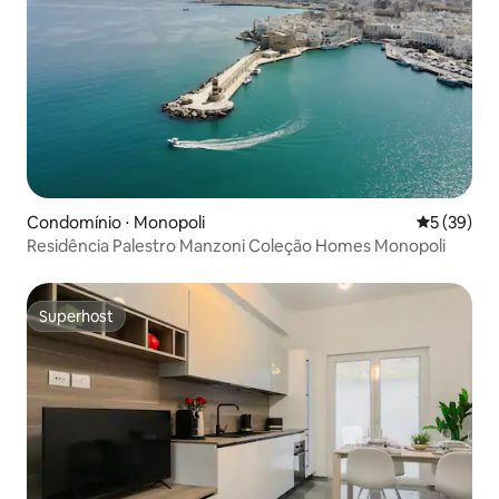
Condomínio ⋅ Monopoli
5 de uma a
5 (39)
Residência Palestro Manzoni Coleção Homes Monopoli
Superhost
Superhost