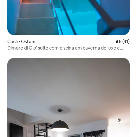
Casa ⋅ Ostuni
5 de uma a
5 (41)
Dimore di Gio' suíte com piscina em caverna de luxo e
hammam.