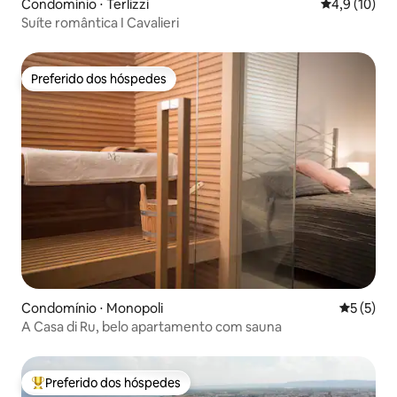
Condomínio ⋅ Terlizzi
4,9 de uma a
4,9 (10)
Suíte romântica I Cavalieri
Preferido dos hóspedes
Preferido dos hóspedes
Condomínio ⋅ Monopoli
5 de uma 
5 (5)
A Casa di Ru, belo apartamento com sauna
Preferido dos hóspedes
Entre os melhores preferidos dos hóspedes