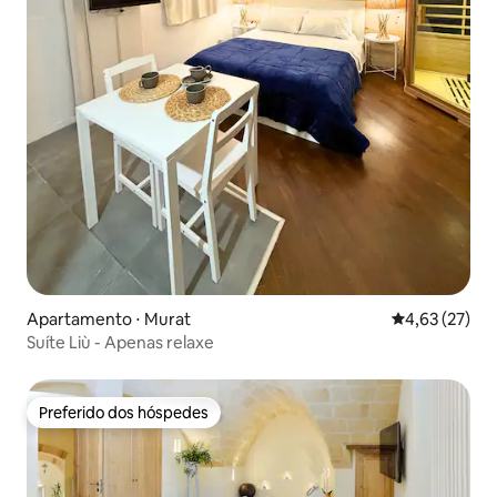
Apartamento ⋅ Murat
4,63 de uma a
4,63 (27)
Suíte Liù - Apenas relaxe
Preferido dos hóspedes
Preferido dos hóspedes