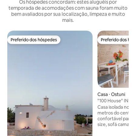
Os hóspedes concordam: estes aluguéis por
temporada de acomodações com sauna foram muito
bem avaliados por sua localização, limpeza e muito
mais.
Preferido dos hóspedes
Preferido dos hó
Preferido dos hóspedes
Preferido dos hó
Casa ⋅ Ostuni
"100 House" INDIP
FI ILIMITADO
Casa isolada no 1º
metros do centro 
confortável para 
size, sofá cama, t
tranquilidade que
nas férias; Wi-Fi gr