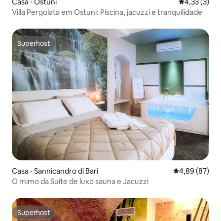
Casa ⋅ Ostuni
4,33 de uma 
4,33 (3)
Villa Pergolata em Ostuni: Piscina, jacuzzi e tranquilidade
Superhost
Superhost
Casa ⋅ Sannicandro di Bari
4,89 de uma a
4,89 (87)
O mimo da Suíte de luxo sauna e Jacuzzi
Superhost
Superhost