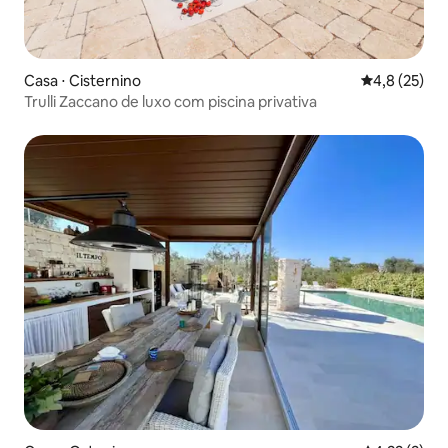
Casa ⋅ Cisternino
4,8 de uma a
4,8 (25)
Trulli Zaccano de luxo com piscina privativa