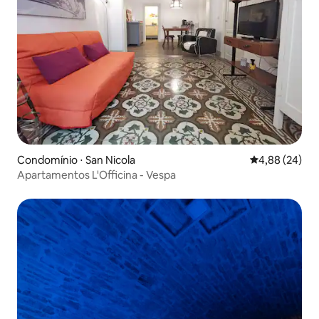
Condomínio ⋅ San Nicola
4,88 de uma a
4,88 (24)
Apartamentos L'Officina - Vespa