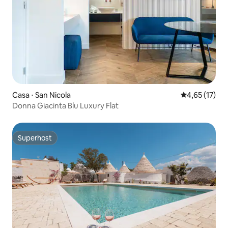
Casa ⋅ San Nicola
4,65 de uma a
4,65 (17)
Donna Giacinta Blu Luxury Flat
Superhost
Superhost