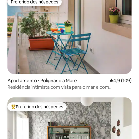
Preferido dos hóspedes
Preferido dos hóspedes
Apartamento ⋅ Polignano a Mare
4,9 de uma av
4,9 (109)
Residência intimista com vista para o mar e com
convenção pool&spa
Preferido dos hóspedes
Entre os melhores preferidos dos hóspedes