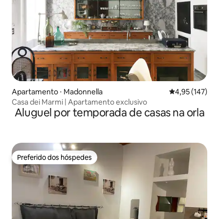
Apartamento ⋅ Madonnella
4,95 de uma av
4,95 (147)
Casa dei Marmi | Apartamento exclusivo
Aluguel por temporada de casas na orla
Preferido dos hóspedes
Preferido dos hóspedes