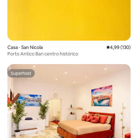
Casa ⋅ San Nicola
4,99 de uma av
4,99 (130)
Porto Antico Bari centro histórico
Superhost
Superhost