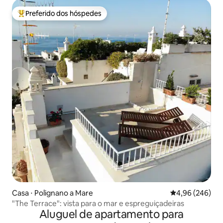
Preferido dos hóspedes
Entre os melhores preferidos dos hóspedes
Casa ⋅ Polignano a Mare
4,96 de uma ava
4,96 (246)
"The Terrace": vista para o mar e espreguiçadeiras
Aluguel de apartamento para