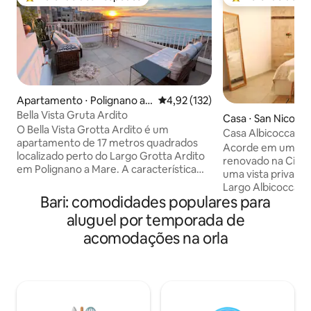
Entre os melhores preferidos dos hóspedes
Entre os melhore
Apartamento ⋅ Polignano a
4,92 de uma avaliação média de 
4,92 (132)
Mare
Bella Vista Gruta Ardito
Casa ⋅ San Nicola
O Bella Vista Grotta Ardito é um
Casa Albicocca - 
apartamento de 17 metros quadrados
velha.
Acorde em um ap
localizado perto do Largo Grotta Ardito
renovado na Cidad
em Polignano a Mare. A característica
uma vista privativ
mais popular é o terraço equipado para
Largo Albicocca, 
uso exclusivo, cujo acesso se faz através
Bari: comodidades populares para
românticas de Pug
de uma escada compartilhada com um
de mulheres locai
aluguel por temporada de
Lounge Bar localizado ao lado do
orecchiette fresca
acomodações na orla
apartamento. Daqui, você desfrutará da
Adriático, dos me
melhor vista diretamente para o mar e
da Igreja de São N
para a falésia. Equipado com Wi-Fi
sua porta. Perfeit
gratuito, ar-condicionado, cozinha
procuram uma esta
totalmente equipada com área de jantar,
da Itália com con
banheiro privativo, produtos de higiene
check-in autônomo