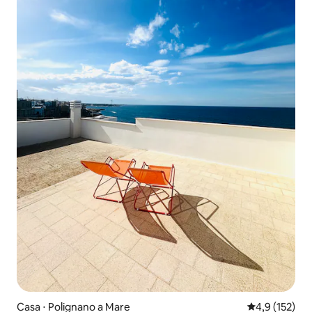
Casa ⋅ Polignano a Mare
4,9 de uma av
4,9 (152)