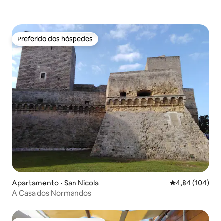
Preferido dos hóspedes
Preferido dos hóspedes
Apartamento ⋅ San Nicola
4,84 de uma av
4,84 (104)
A Casa dos Normandos