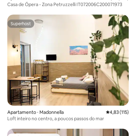
Casa de Ópera - Zona Petruzzelli IT072006C200071973
Superhost
Superhost
Apartamento ⋅ Madonnella
4,83 de uma av
4,83 (115)
Loft inteiro no centro, a poucos passos do mar