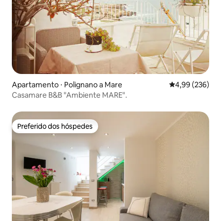
Apartamento ⋅ Polignano a Mare
4,99 de uma ava
4,99 (236)
Casamare B&B "Ambiente MARE".
Preferido dos hóspedes
Preferido dos hóspedes