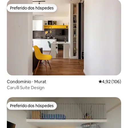
Preferido dos hóspedes
Preferido dos hóspedes
Condomínio ⋅ Murat
4,92 de uma av
4,92 (106)
Carulli Suite Design
Preferido dos hóspedes
Preferido dos hóspedes