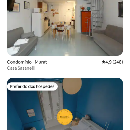
Condomínio ⋅ Murat
4,9 de uma av
4,9 (248)
Casa Sasanelli
Preferido dos hóspedes
Preferido dos hóspedes