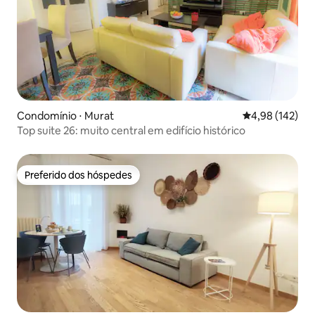
Condomínio ⋅ Murat
4,98 de uma av
4,98 (142)
Top suite 26: muito central em edifício histórico
Preferido dos hóspedes
Preferido dos hóspedes