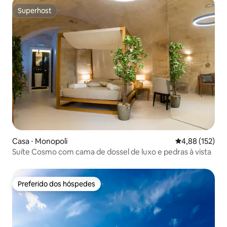
Superhost
Superhost
Casa ⋅ Monopoli
4,88 de uma av
4,88 (152)
Suíte Cosmo com cama de dossel de luxo e pedras à vista
Preferido dos hóspedes
Preferido dos hóspedes