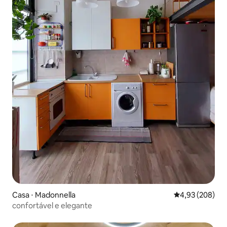
Casa ⋅ Madonnella
4,93 de uma ava
4,93 (208)
confortável e elegante