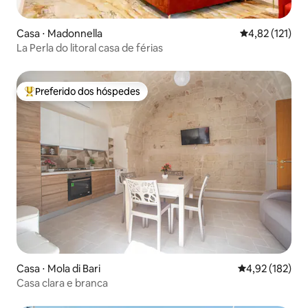
Casa ⋅ Madonnella
4,82 de uma av
4,82 (121)
La Perla do litoral casa de férias
Preferido dos hóspedes
Entre os melhores preferidos dos hóspedes
Casa ⋅ Mola di Bari
4,92 de uma av
4,92 (182)
Casa clara e branca