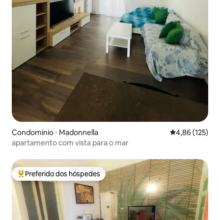
Condomínio ⋅ Madonnella
4,86 de uma av
4,86 (125)
apartamento com vista para o mar
Preferido dos hóspedes
Entre os melhores preferidos dos hóspedes