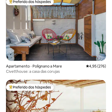
Preferido dos hóspedes
Entre os melhores preferidos dos hóspedes
Apartamento ⋅ Polignano a Mare
4,95 de uma av
4,95 (276)
Civetthouse: a casa das corujas
Preferido dos hóspedes
Entre os melhores preferidos dos hóspedes