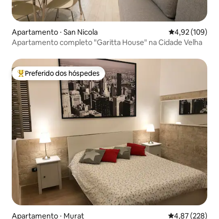
Apartamento ⋅ San Nicola
4,92 de uma av
4,92 (109)
Apartamento completo "Garitta House" na Cidade Velha
Preferido dos hóspedes
Entre os melhores preferidos dos hóspedes
Apartamento ⋅ Murat
4,87 de uma av
4,87 (228)