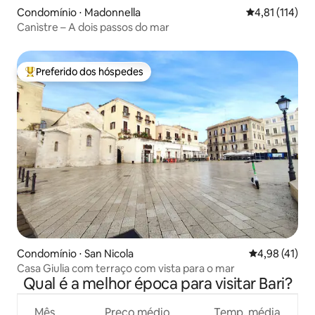
Condomínio ⋅ Madonnella
4,81 de uma av
4,81 (114)
Canìstre – A dois passos do mar
Preferido dos hóspedes
Entre os melhores preferidos dos hóspedes
Condomínio ⋅ San Nicola
4,98 de uma a
4,98 (41)
Casa Giulia com terraço com vista para o mar
Qual é a melhor época para visitar Bari?
Mês
Preço médio
Temp. média