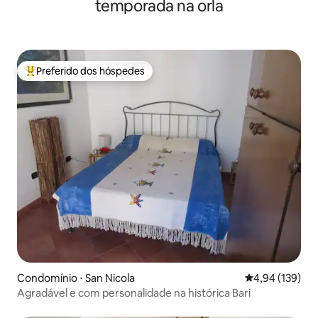
temporada na orla
Preferido dos hóspedes
Entre os melhores preferidos dos hóspedes
Condomínio ⋅ San Nicola
4,94 de uma av
4,94 (139)
Agradável e com personalidade na histórica Bari