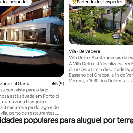
o dos hóspedes
Preferido dos hóspedes
o dos hóspedes
Entre os melhores preferidos d
Vila ⋅ Belvedere
 média de 5, 7 avaliações
Villa Delia • Aceita animais de 
com jardim cercado
A Villa Delia está localizada em
di Tezze: a 5 min de Cittadella, 
Bassano del Grappa, a 1h de Ve
Verona, a 1h30 dos Dolomitas. 
enzone sul Garda
5 de uma avaliação média de 5, 9 avalia
5 (9)
renovada que oferece 3 quartos
sa com vista para o lago,
estar com sofá-cama e Smart T
e hidromassagem
imosa está situada em Porto di
cozinha equipada, varanda rela
 numa zona tranquila e
jardim totalmente cercado co
 a 3 minutos a pé do lago e do
palmeiras, garagem e portão
vila, perto de restaurantes,
automático. Wi-Fi, ar condicion
dades populares para aluguel por tem
ias (abertas a cães) e da
fogão a lenha e lareira a lenha.
e autocarro. É uma elegante
de estimação permitidos para
idual com jardim privado, piscina
estadia confortável e independ