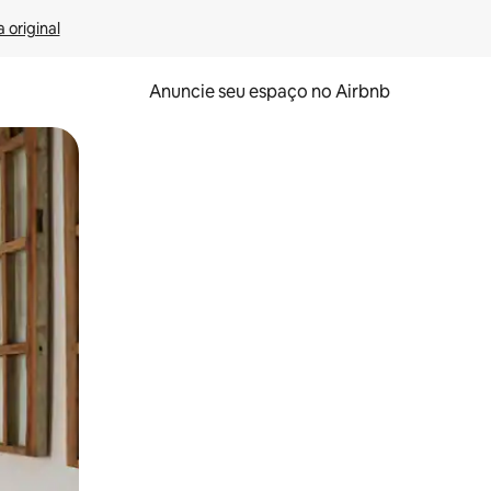
 original
Anuncie seu espaço no Airbnb
 deslizando o dedo na tela.