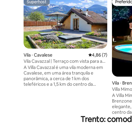
Superhost
Preferid
Superhost
Preferid
Vila ⋅ Cavalese
4,86 de uma avaliação
4,86 (7)
Vila Cavazzal | Terraço com vista para as
Dolomitas
A Villa Cavazzal é uma vila moderna em
Cavalese, em uma área tranquila e
panorâmica, a cerca de 1 km dos
Vila ⋅ Br
teleféricos e a 1,5 km do centro da
Villa Mimo
cidade. Com 2 quartos de casal, dois
piscina 
A Villa M
banheiros, uma sala de estar com área
Brenzone,
de jantar, um terraço panorâmico para
elegante,
banhos de sol e garagem privativa, é uma
centro da 
base confortável e bem cuidada para
Trento: comodi
lojas, pra
desfrutar de Val di Fiemme em um
paragem d
ambiente tranquilo. Observação sobre
vila indiv
roupa de cama: roupa de cama e toalhas