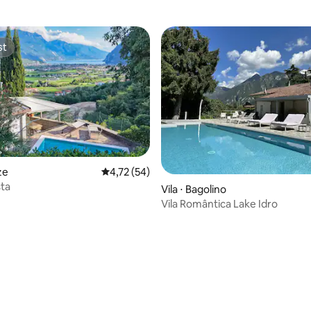
st
st
ze
4,72 de uma avaliação média de 5, 54 avalia
4,72 (54)
sta
Vila ⋅ Bagolino
Vila Romântica Lake Idro