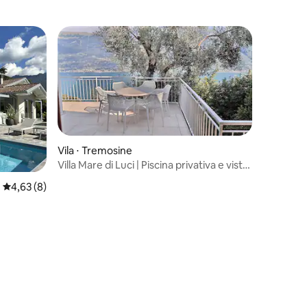
Vila ⋅ Tremosine
Villa Mare di Luci | Piscina privativa e vista
ções
para o lago
4,63 de uma avaliação média de 5, 8 avaliações
4,63 (8)