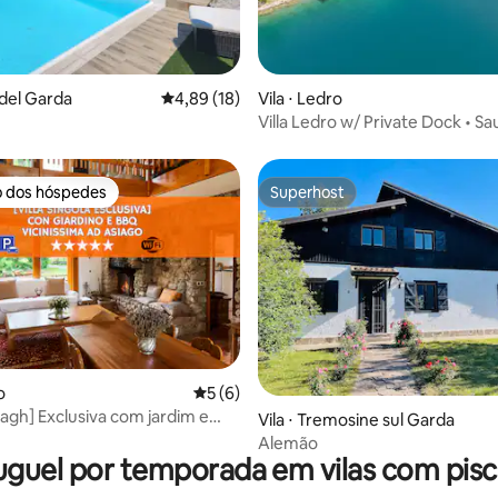
 média de 5, 4 avaliações
a del Garda
4,89 de uma avaliação média de 5, 18 avalia
4,89 (18)
Vila ⋅ Ledro
Villa Ledro w/ Private Dock • Sa
Tub
o dos hóspedes
Superhost
o dos hóspedes
Superhost
o
5 de uma avaliação média de 5, 6 avalia
5 (6)
tagh] Exclusiva com jardim e
média de 5, 31 avaliações
Vila ⋅ Tremosine sul Garda
Alemão
uguel por temporada em vilas com pisc