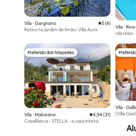
Vila ⋅ Gargnano
5 de uma avaliação
5 (4)
Vila ⋅ Riv
Retiro no jardim de limão: Villa Aura
vila relax
Preferido dos hóspedes
Preferid
Preferido dos hóspedes
Preferid
Vila ⋅ Galli
[Villa Gas
Vila ⋅ Malcesine
4,94 de uma avaliação 
4,94 (31)
terraço
CasaBlanca - STELLA - a casa inteira
Al