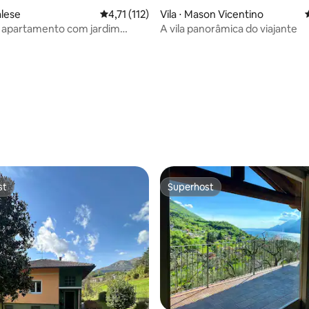
alese
4,71 de uma avaliação média de 5, 112 avalia
4,71 (112)
Vila ⋅ Mason Vicentino
: apartamento com jardim
A vila panorâmica do viajante
Tesla
média de 5, 62 avaliações
st
Superhost
st
Superhost