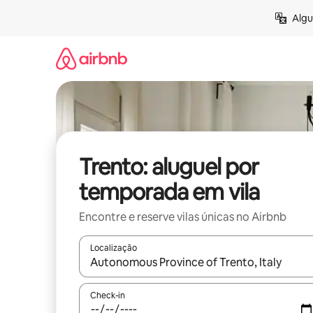
Pular
Algu
para
o
conteúdo
Trento: aluguel por
temporada em vila
Encontre e reserve vilas únicas no Airbnb
Localização
Quando os resultados estiverem disponíveis, expl
Check-in