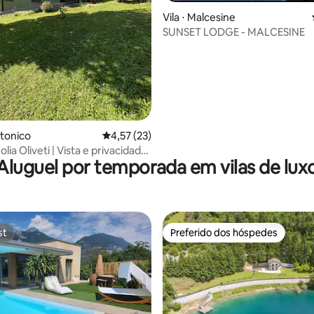
Vila ⋅ Malcesine
média de 5, 28 avaliações
SUNSET LODGE - MALCESINE
ntonico
4,57 de uma avaliação média de 5, 23 avalia
4,57 (23)
olia Oliveti | Vista e privacidade
Aluguel por temporada em vilas de lux
st
Preferido dos hóspedes
st
Preferido dos hóspedes