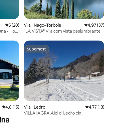
ções
5 de uma avaliação média de 5, 20 avaliações
5 (20)
Vila ⋅ Nago–Torbole
4,97 de uma avaliação
4,97 (37)
una • Hot
"LA VISTA" Vila com vista deslumbrante
Superhost
Superhost
ções
4,8 de uma avaliação média de 5, 15 avaliações
4,8 (15)
Vila ⋅ Ledro
4,77 de uma avaliação
4,77 (13)
VILLA IAGRA,Alpi di Ledro cin
ina
IT22229c22h2e33ec