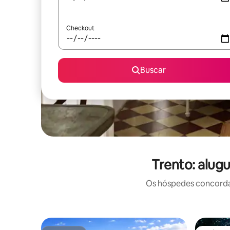
Checkout
Buscar
Trento: alug
Os hóspedes concordam