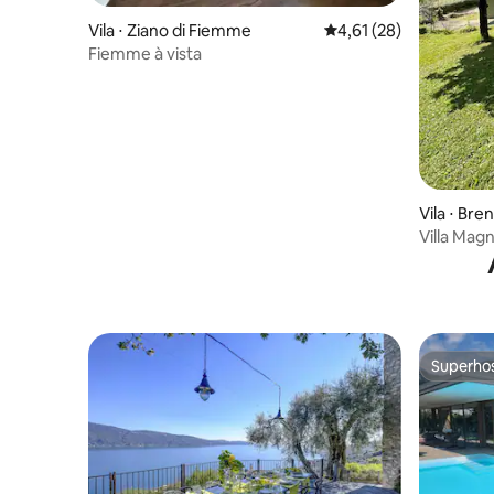
Vila ⋅ Ziano di Fiemme
4,61 de uma avaliação 
4,61 (28)
Fiemme à vista
Vila ⋅ Bre
Villa Magn
absoluta
Superho
Superho