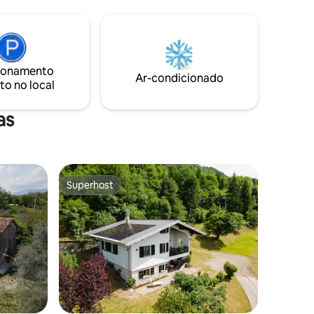
montanhas.
ionamento
Ar-condicionado
to no local
as
Superhost
Superhost