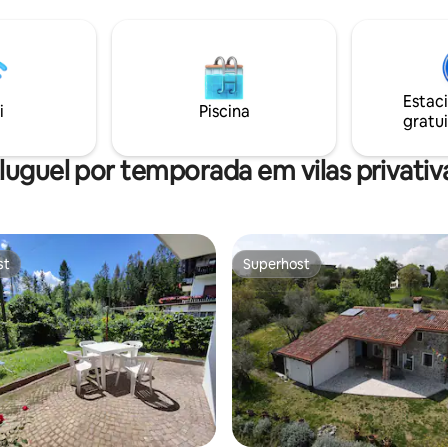
i (não aquecida) e maravilhosa
a o lago. Equipada com grandes
 mobiliada com móveis de
, a Villa Mimosa lhe dará umas
 total relaxamento e cheias de
Estac
ortes. NIN:
i
Piscina
gratui
4B4GR7V94NF
luguel por temporada em vilas privativ
st
Superhost
st
Superhost