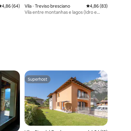
ções
4,86 de uma avaliação média de 5, 64 avaliações
4,86 (64)
Vila ⋅ Treviso bresciano
4,86 de uma avaliação
4,86 (83)
Vila entre montanhas e lagos (Idro e
Garda) 14 lugares
Superhost
Superhost