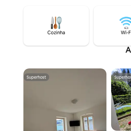
de jacuzz
não estão incluídas. Você pode trazer as
vista par
suas próprias ou alugá-las por € 20 por
espaços e
pessoa por estadia. Lençóis de estilo
qualidade
italiano, sem capa de edredom.
férias em
emoções f
Cozinha
Wi-F
IT02301
A
Superhost
Superho
Superhost
Superho