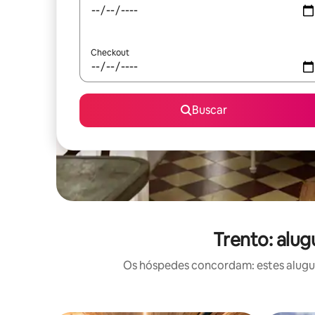
Checkout
Buscar
Trento: alu
Os hóspedes concordam: estes alugué