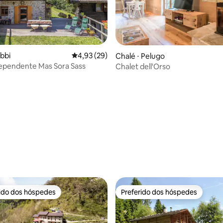
abbi
4,93 de uma avaliação média de 5, 29 avalia
4,93 (29)
Chalé ⋅ Pelugo
ependente Mas Sora Sass
Chalet dell'Orso
média de 5, 32 avaliações
rido dos hóspedes
Preferido dos hóspedes
 melhores preferidos dos hóspedes
Preferido dos hóspedes