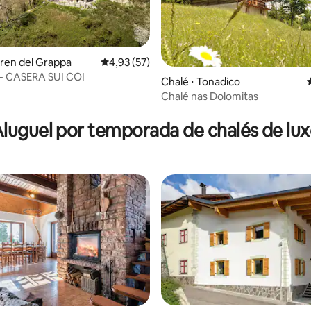
eren del Grappa
4,93 de uma avaliação média de 5, 57 avalia
4,93 (57)
 CASERA SUI COI
Chalé ⋅ Tonadico
Chalé nas Dolomitas
 média de 5, 6 avaliações
luguel por temporada de chalés de lu