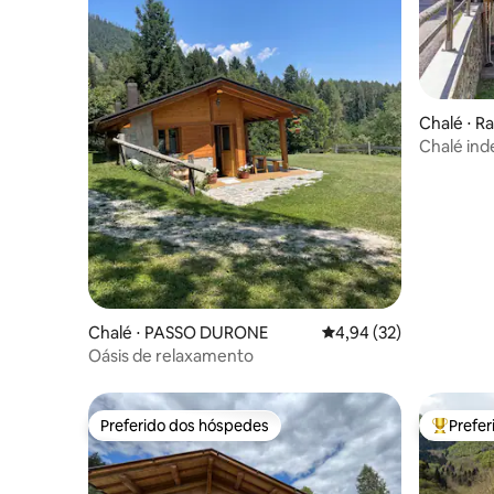
Chalé ⋅ R
Chalé ind
Chalé ⋅ PASSO DURONE
4,94 de uma avaliação 
4,94 (32)
Oásis de relaxamento
Preferido dos hóspedes
Prefe
Preferido dos hóspedes
Entre os