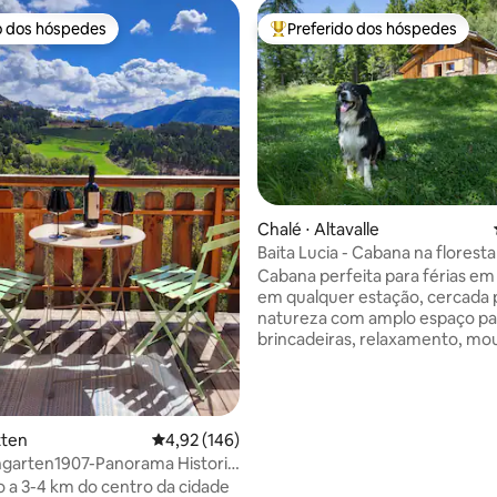
o dos hóspedes
Preferido dos hóspedes
o dos hóspedes
Entre os melhores preferidos d
média de 5, 35 avaliações
Chalé ⋅ Altavalle
Baita Lucia - Cabana na floresta
Trentino A.A.
Cabana perfeita para férias em 
em qualquer estação, cercada 
natureza com amplo espaço pa
brincadeiras, relaxamento, mo
bike, vida ao ar livre. Tem acess
exclusivo a um grande gramado
a um espaço aberto maior em
com outras duas cabanas. Há j
tten
4,92 de uma avaliação média de 5, 146 avalia
4,92 (146)
crianças, incluindo uma espaço
garten1907-Panorama Historic
árvore. A cabana, completame
House
o a 3-4 km do centro da cidade
reformada em 2022, está locali