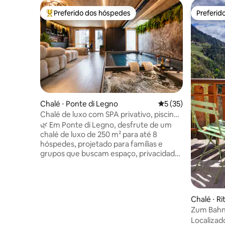
Preferido dos hóspedes
Preferid
Entre os melhores preferidos dos hóspedes
Preferid
Chalé ⋅ Ponte di Legno
5 de uma avaliação 
5 (35)
Chalé de luxo com SPA privativo, piscina,
sauna e jardim
🌿 Em Ponte di Legno, desfrute de um
chalé de luxo de 250 m² para até 8
hóspedes, projetado para famílias e
grupos que buscam espaço, privacidade
e bem-estar. Design alpino, jardim
privado e SPA exclusivo transformam
cada estadia em uma experiência 🛏️ 4
quartos elegantes 🛁 4 banheiros de
Chalé ⋅ Ri
design 💆 SPA privativo com piscina
Zum Bahn
aquecida, hidromassagem, sauna e
Railway 
Localizad
ducha emocional 🔥 Sala de estar