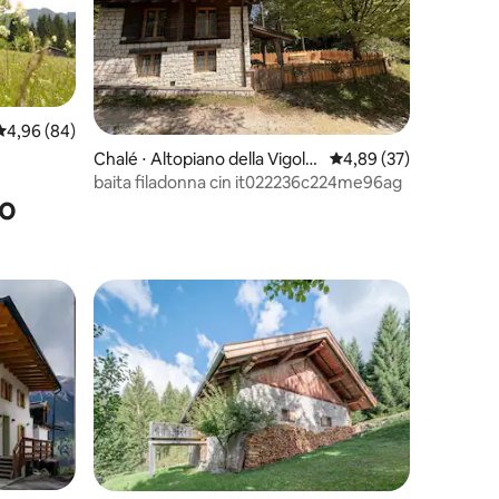
ções
4,96 de uma avaliação média de 5, 84 avaliações
4,96 (84)
Chalé ⋅ Altopiano della Vigola
4,89 de uma avaliação
4,89 (37)
na
baita filadonna cin it022236c224me96ag
xo