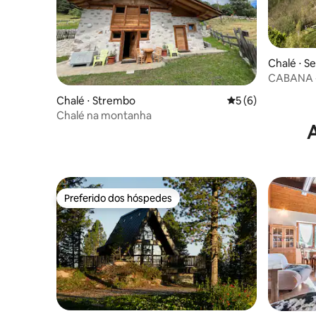
Chalé ⋅ S
CABANA -
Chalé ⋅ Strembo
5 de uma avaliação
5 (6)
Chalé na montanha
A
Preferido dos hóspedes
Preferido dos hóspedes