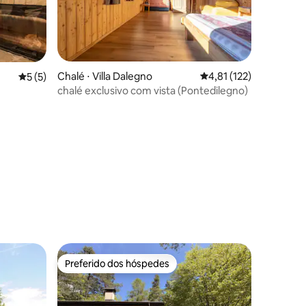
ções
Chalé ⋅ Villa Dalegno
4,81 de uma avaliação 
4,81 (122)
5 de uma avaliação média de 5, 5 avaliações
5 (5)
chalé exclusivo com vista (Pontedilegno)
Preferido dos hóspedes
Preferido dos hóspedes