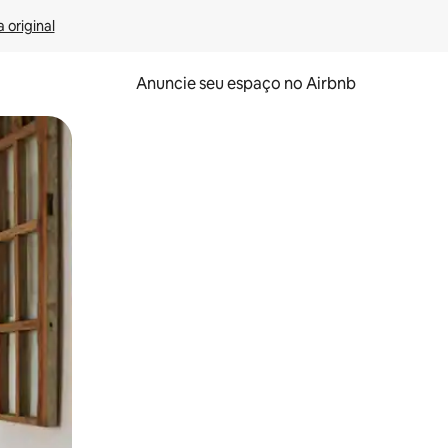
 original
Anuncie seu espaço no Airbnb
 deslizando o dedo na tela.