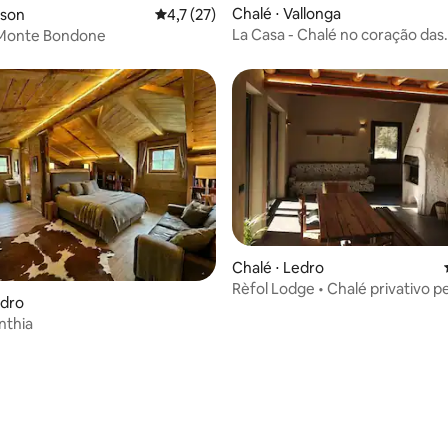
média de 5, 32 avaliações
Chalé ⋅ Vallonga
ason
4,7 de uma avaliação média de 5, 27 avalia
4,7 (27)
La Casa - Chalé no coração das
Monte Bondone
Dolomitas
Chalé ⋅ Ledro
média de 5, 60 avaliações
Rèfol Lodge • Chalé privativo p
edro
Lago de Ledro
nthia