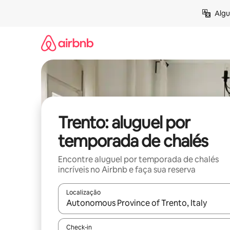
Pular
Algu
para
o
conteúdo
Trento: aluguel por
temporada de chalés
Encontre aluguel por temporada de chalés
incríveis no Airbnb e faça sua reserva
Localização
Quando os resultados estiverem disponíveis, expl
Check-in