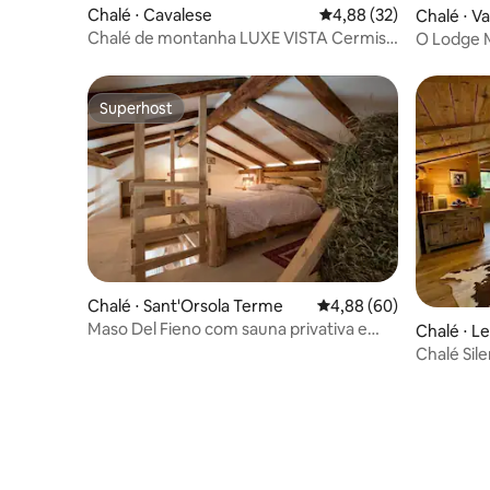
Chalé ⋅ Cavalese
4,88 de uma avaliação 
4,88 (32)
Chalé ⋅ V
Chalé de montanha LUXE VISTA Cermis -
O Lodge 
nos Alpes
Superhost
Superhost
Chalé ⋅ Sant'Orsola Terme
4,88 de uma avaliação 
4,88 (60)
Maso Del Fieno com sauna privativa e
Chalé ⋅ L
vista única
Chalé Sile