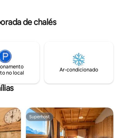
go da
de carro), colha cogumelos ou
 de uma
simplesmente inspire-se com a
ra
natureza. Aqui as montanhas são suas. E
orada de chalés
viva tudo isso com conforto em um chalé
histórico recentemente restaurado.
ionamento
Ar-condicionado
to no local
lias
Superhost
Superhost