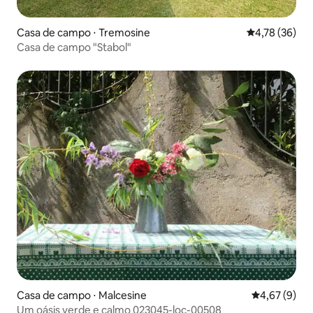
Casa de campo ⋅ Tremosine
4,78 de uma a
4,78 (36)
Casa de campo "Stabol"
Casa de campo ⋅ Malcesine
4,67 de uma 
4,67 (9)
Um oásis verde e calmo 023045-loc-00508