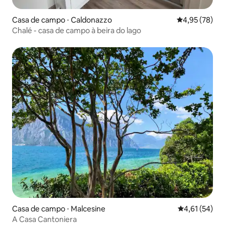
Casa de campo ⋅ Caldonazzo
4,95 de uma a
4,95 (78)
Chalé - casa de campo à beira do lago
Casa de campo ⋅ Malcesine
4,61 de uma a
4,61 (54)
A Casa Cantoniera