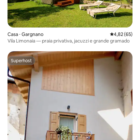
Casa ⋅ Gargnano
4,82 de uma a
4,82 (65)
Vila Limonaia — praia privativa, jacuzzi e grande gramado
Superhost
Superhost