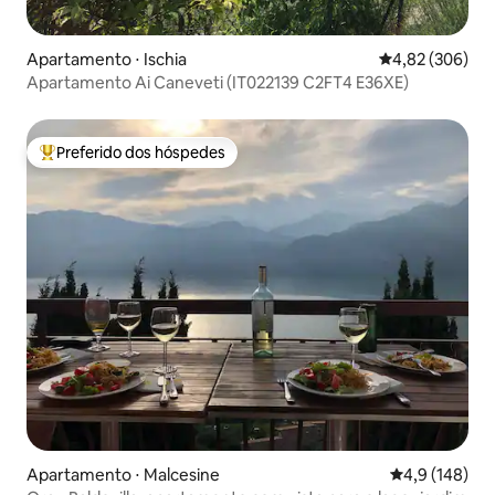
Apartamento ⋅ Ischia
4,82 de uma ava
4,82 (306)
Apartamento Ai Caneveti (IT022139 C2FT4 E36XE)
Preferido dos hóspedes
Entre os melhores preferidos dos hóspedes
Apartamento ⋅ Malcesine
4,9 de uma av
4,9 (148)