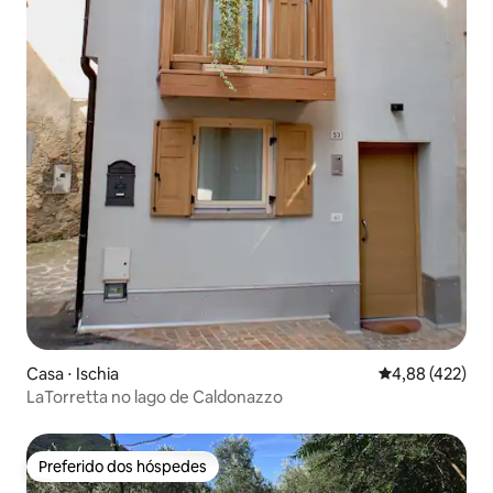
Casa ⋅ Ischia
4,88 de uma av
4,88 (422)
LaTorretta no lago de Caldonazzo
Preferido dos hóspedes
Preferido dos hóspedes