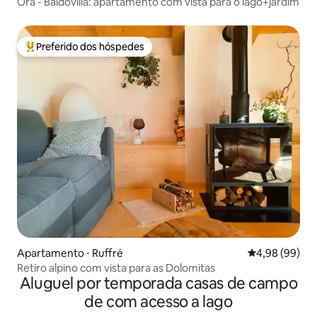
Ora - Baldovilla: apartamento com vista para o lago+jardim
Preferido dos hóspedes
Entre os melhores preferidos dos hóspedes
Apartamento ⋅ Ruffré
4,98 de uma av
4,98 (99)
Retiro alpino com vista para as Dolomitas
Aluguel por temporada casas de campo
de com acesso a lago