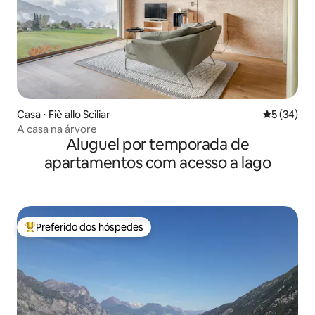
Casa ⋅ Fiè allo Sciliar
5 de uma a
5 (34)
A casa na árvore
Aluguel por temporada de
apartamentos com acesso a lago
Preferido dos hóspedes
Entre os melhores preferidos dos hóspedes