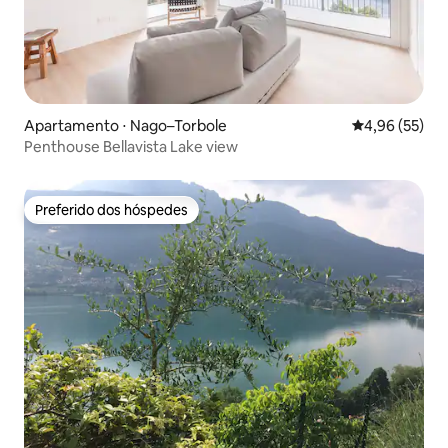
Apartamento ⋅ Nago–Torbole
4,96 de uma a
4,96 (55)
Penthouse Bellavista Lake view
Preferido dos hóspedes
Preferido dos hóspedes