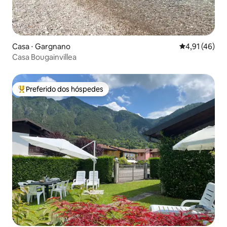
Casa ⋅ Gargnano
4,91 de uma a
4,91 (46)
Casa Bougainvillea
Preferido dos hóspedes
Entre os melhores preferidos dos hóspedes