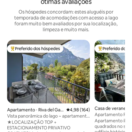
ótimas avaliações
Os hóspedes concordam: estes aluguéis por
temporada de acomodações com acesso a lago
foram muito bem avaliados por sua localização,
limpeza e muito mais.
Preferido dos hóspedes
Preferido dos 
Entre os melhores preferidos dos hóspedes
Entre os melhore
Casa de veraneio 
Apartamento ⋅ Riva del Gar
4,98 de uma avaliação média de 
4,98 (164)
ul Garda
Apartamento Prem
da
Vista panorâmica do lago ~ apartamento
Lago Bouganville 
Apartamento ilum
na praia com estacionamento
★LOCALIZAÇÃO TOP +
quadrados no seg
ESTACIONAMENTO PRIVATIVO
edifício histórico,