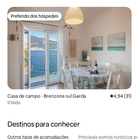
Preferido dos hóspedes
Preferido dos hóspedes
Casa de campo ⋅ Brenzone sul Garda
4,94 de uma a
4,94 (31)
Il Nido
Destinos para conhecer
Outros tipos de acomodações
Principais pontos turísticos po