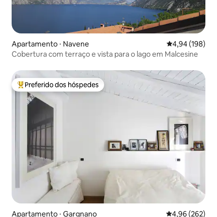
Apartamento ⋅ Navene
4,94 de uma av
4,94 (198)
Cobertura com terraço e vista para o lago em Malcesine
Preferido dos hóspedes
Entre os melhores preferidos dos hóspedes
Apartamento ⋅ Gargnano
4,96 de uma ava
4,96 (262)