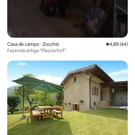
Casa de campo ⋅ Zocchio
4,89 de uma a
4,89 (44)
Fazenda antiga "Plazzerhof"