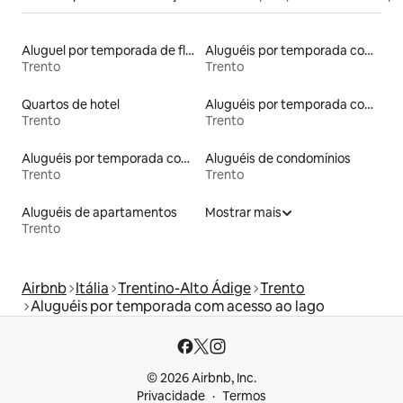
Aluguel por temporada de flats
Aluguéis por temporada com cama de altura acessível
Trento
Trento
Quartos de hotel
Aluguéis por temporada com banheira de hidromassagem
Trento
Trento
Aluguéis por temporada com sauna
Aluguéis de condomínios
Trento
Trento
Aluguéis de apartamentos
Mostrar mais
Trento
Airbnb
Itália
Trentino-Alto Ádige
Trento
Aluguéis por temporada com acesso ao lago
© 2026 Airbnb, Inc.
Privacidade
Termos