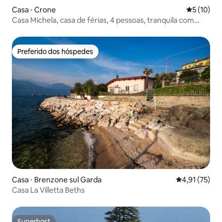
Casa ⋅ Crone
5 de uma a
5 (10)
Casa Michela, casa de férias, 4 pessoas, tranquila com
jardim
Preferido dos hóspedes
Preferido dos hóspedes
Casa ⋅ Brenzone sul Garda
4,91 de uma a
4,91 (75)
Casa La Villetta Beths
Superhost