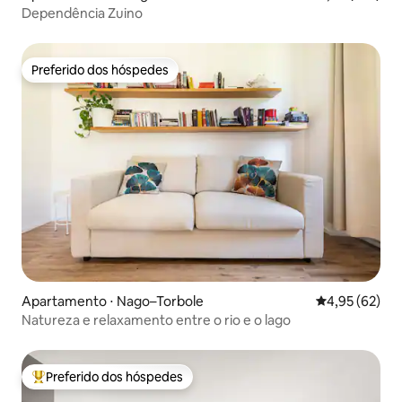
Dependência Zuino
Preferido dos hóspedes
Preferido dos hóspedes
Apartamento ⋅ Nago–Torbole
4,95 de uma a
4,95 (62)
Natureza e relaxamento entre o rio e o lago
Preferido dos hóspedes
Entre os melhores preferidos dos hóspedes