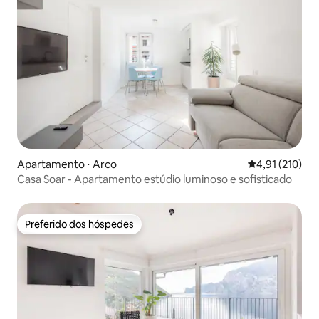
Apartamento ⋅ Arco
4,91 de uma av
4,91 (210)
Casa Soar - Apartamento estúdio luminoso e sofisticado
Preferido dos hóspedes
Preferido dos hóspedes