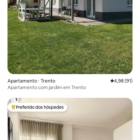
Apartamento ⋅ Trento
4,98 de uma a
4,98 (91)
Apartamento com jardim em Trento
Preferido dos hóspedes
Entre os melhores preferidos dos hóspedes