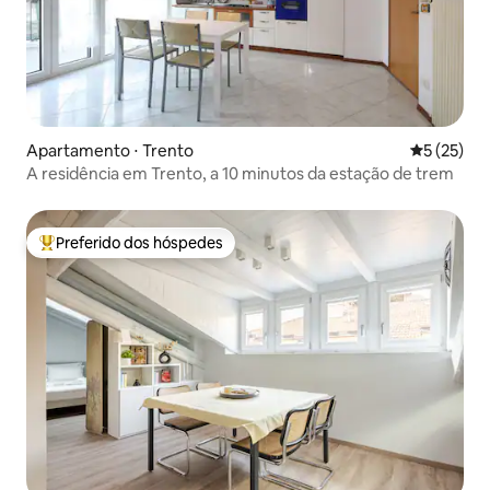
Apartamento ⋅ Trento
5 de uma a
5 (25)
A residência em Trento, a 10 minutos da estação de trem
Preferido dos hóspedes
Entre os melhores preferidos dos hóspedes