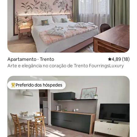
Apartamento ⋅ Trento
4,89 de uma a
4,89 (18)
Arte e elegância no coração de Trento FourringsLuxury
Preferido dos hóspedes
Entre os melhores preferidos dos hóspedes