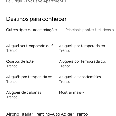
Le Origini - Exclusive Apartment 1
Destinos para conhecer
Outros tipos de acomodações
Principais pontos turísticos po
Aluguel por temporada de flats
Aluguéis por temporada com cama de altura acessível
Trento
Trento
Quartos de hotel
Aluguéis por temporada com banheira de hidromassagem
Trento
Trento
Aluguéis por temporada com sauna
Aluguéis de condomínios
Trento
Trento
Aluguéis de cabanas
Mostrar mais
Trento
Airbnb
Itália
Trentino-Alto Ádige
Trento