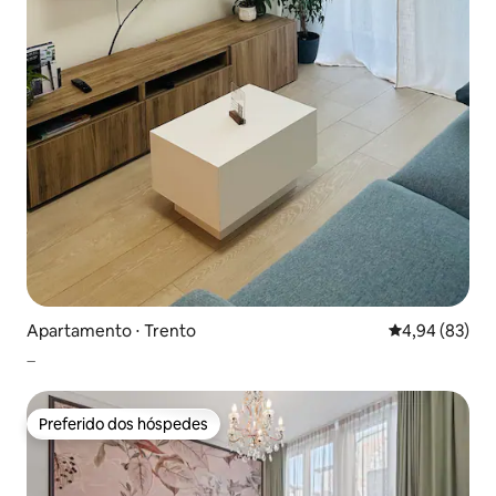
Apartamento ⋅ Trento
4,94 de uma a
4,94 (83)
_
Preferido dos hóspedes
Preferido dos hóspedes