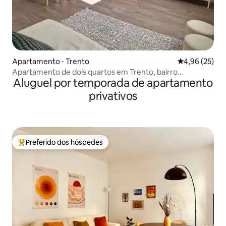
Apartamento ⋅ Trento
4,96 de uma a
4,96 (25)
Apartamento de dois quartos em Trento, bairro
Aluguel por temporada de apartamento
Piedicastello.
privativos
Preferido dos hóspedes
Entre os melhores preferidos dos hóspedes