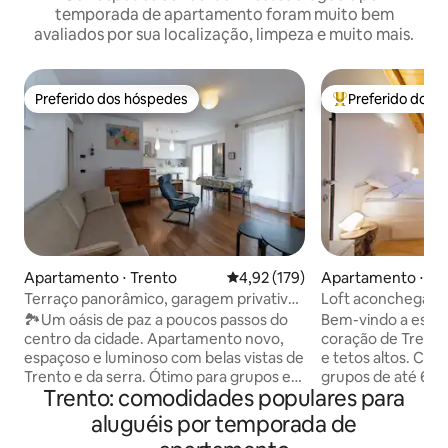
temporada de apartamento foram muito bem
avaliados por sua localização, limpeza e muito mais.
Preferido dos hóspedes
Preferido dos 
Preferido dos hóspedes
Entre os melhore
Apartamento ⋅ Trento
4,92 de uma avaliação média de 
4,92 (179)
Apartamento ⋅ Tr
Terraço panorâmico, garagem privativa,
Loft aconchegante
estacionamento
Catedral – Il Blu
🏞️Um oásis de paz a poucos passos do
Bem-vindo a este 
centro da cidade. Apartamento novo,
coração de Trento
espaçoso e luminoso com belas vistas de
e tetos altos. Conf
Trento e da serra. Ótimo para grupos e
grupos de até 6 pe
Trento: comodidades populares para
famílias. O centro pode ser alcançado
curta caminhada da
em 15 minutos a pé ou 5 minutos de
caminhada nas Dolo
aluguéis por temporada de
carro e ônibus. Os supermercados ficam
de Adige e das pri