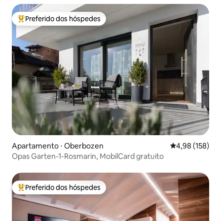
Preferido dos hóspedes
Entre os melhores preferidos dos hóspedes
Apartamento ⋅ Oberbozen
4,98 de uma av
4,98 (158)
Opas Garten-1-Rosmarin, MobilCard gratuito
Preferido dos hóspedes
Entre os melhores preferidos dos hóspedes