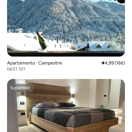
Apartamento ⋅ Campestrin
4,99 de uma av
4,99 (166)
NEST 107
Superhost
Superhost