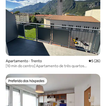
Apartamento ⋅ Trento
5 de uma a
5 (26)
[10 min do centro] Apartamento de três quartos
reformado + varanda
Preferido dos hóspedes
Preferido dos hóspedes