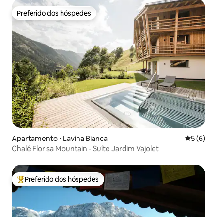
Preferido dos hóspedes
Preferido dos hóspedes
Apartamento ⋅ Lavina Bianca
5 de uma 
5 (6)
Chalé Florisa Mountain - Suíte Jardim Vajolet
Preferido dos hóspedes
Entre os melhores preferidos dos hóspedes