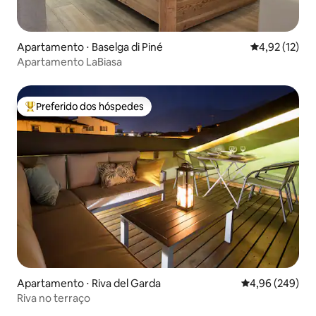
Apartamento ⋅ Baselga di Piné
4,92 de uma a
4,92 (12)
Apartamento LaBiasa
Preferido dos hóspedes
Entre os melhores preferidos dos hóspedes
Apartamento ⋅ Riva del Garda
4,96 de uma ava
4,96 (249)
Riva no terraço