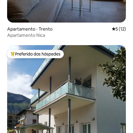
Apartamento ⋅ Trento
5 de uma a
5 (12)
Apartamento Nica
Preferido dos hóspedes
Entre os melhores preferidos dos hóspedes