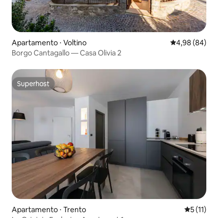
Apartamento ⋅ Voltino
4,98 de uma av
4,98 (84)
Borgo Cantagallo — Casa Olivia 2
Superhost
Superhost
Apartamento ⋅ Trento
5 de uma a
5 (11)