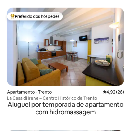
Preferido dos hóspedes
Entre os melhores preferidos dos hóspedes
Apartamento ⋅ Trento
4,92 de uma a
4,92 (26)
La Casa di Irene – Centro Histórico de Trento
Aluguel por temporada de apartamento
com hidromassagem