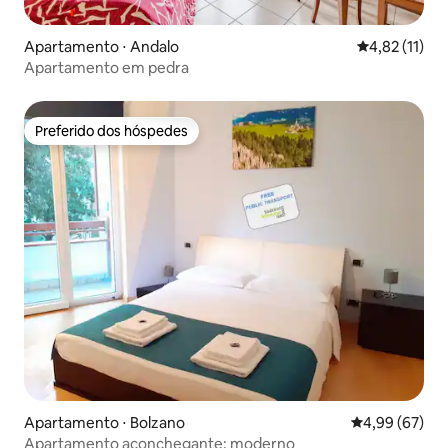
Apartamento ⋅ Andalo
4,82 de uma a
4,82 (11)
Apartamento em pedra
Preferido dos hóspedes
Preferido dos hóspedes
Apartamento ⋅ Bolzano
4,99 de uma a
4,99 (67)
Apartamento aconchegante: moderno