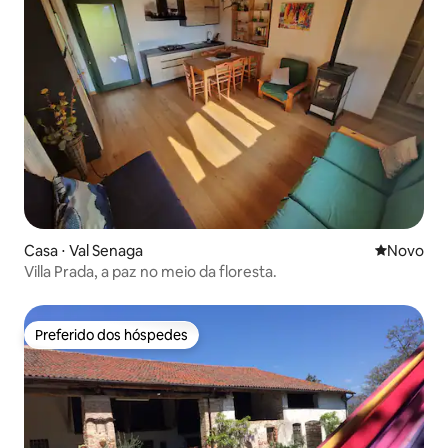
Casa ⋅ Val Senaga
Novo lugar
Novo
Villa Prada, a paz no meio da floresta.
Preferido dos hóspedes
Preferido dos hóspedes