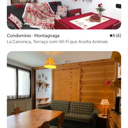
Condomínio ⋅ Montagnaga
5 de uma 
5 (4)
La Canonica, Terraço com Wi-Fi que Aceita Animais