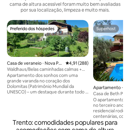
cama de altura acessível foram muito bem avaliadas
por sua localização, limpeza e muito mais.
Preferido dos hóspedes
Superhost
Preferido dos hóspedes
Superhost
Casa de veraneio ⋅ Nova Po
4,91 de uma avaliação média de 
4,91 (288)
nente
Waldhaus/Belas caminhadas calmas +
esqui
Apartamento dos sonhos com uma
grande varanda no coração dos
Dolomitas (Patrimônio Mundial da
Apartamento ⋅ Br
UNESCO) – um destaque durante todo o
Garda
Casa de Beth PEL
ano! Desfrute da natureza pura e de um
O apartamento PEL
panorama de montanha. Localização
no terceiro andar 
perfeita: trilhas para caminhada
residencial rodead
começam na casa, a área de esqui e
centenárias, com j
caminhada de Obereggen (1 km) com o
Trento: comodidades populares para
janela francesa da
Latemarium e o Lago Carezza estão
pode desfrutar de