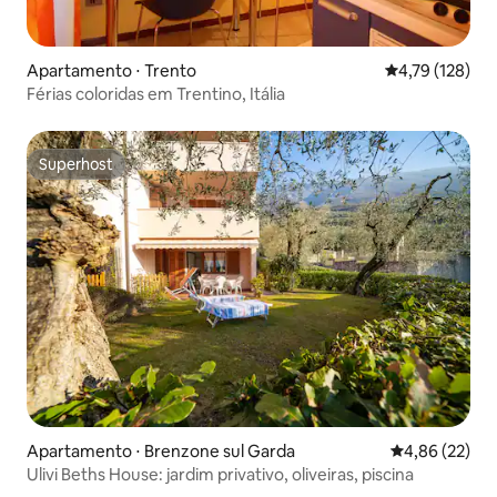
Apartamento ⋅ Trento
4,79 de uma av
4,79 (128)
Férias coloridas em Trentino, Itália
Superhost
Superhost
Apartamento ⋅ Brenzone sul Garda
4,86 de uma a
4,86 (22)
Ulivi Beths House: jardim privativo, oliveiras, piscina