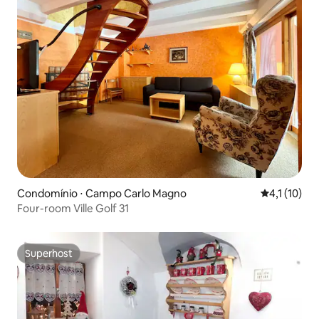
Condomínio ⋅ Campo Carlo Magno
4,1 de uma a
4,1 (10)
Four-room Ville Golf 31
Superhost
Superhost