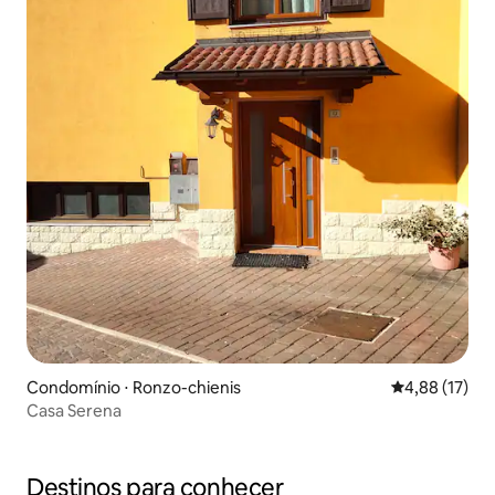
Condomínio ⋅ Ronzo-chienis
4,88 de uma a
4,88 (17)
Casa Serena
Destinos para conhecer