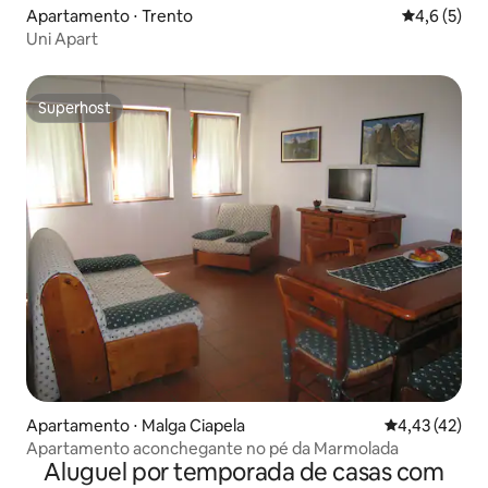
Apartamento ⋅ Trento
4,6 de uma 
4,6 (5)
Uni Apart
Superhost
Superhost
Apartamento ⋅ Malga Ciapela
4,43 de uma a
4,43 (42)
Apartamento aconchegante no pé da Marmolada
Aluguel por temporada de casas com