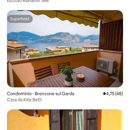
Estúdio Rainalter 34B
Superhost
Superhost
Condomínio ⋅ Brenzone sul Garda
4,75 de uma a
4,75 (48)
Casa da Kite Beth