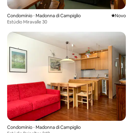
Condomínio ⋅ Madonna di Campiglio
Novo lugar
Novo
Estúdio Miravalle 30
Condomínio ⋅ Madonna di Campiglio