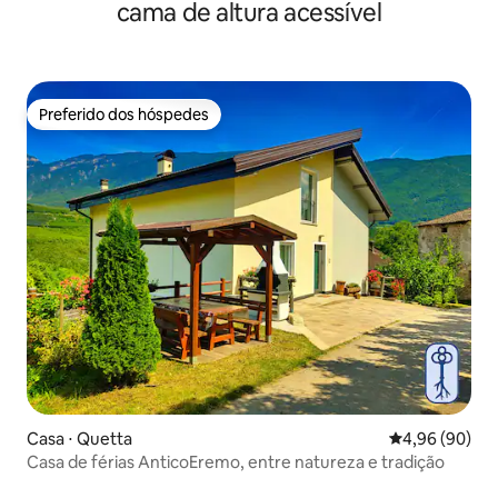
cama de altura acessível
Preferido dos hóspedes
Preferido dos hóspedes
Casa ⋅ Quetta
4,96 de uma av
4,96 (90)
Casa de férias AnticoEremo, entre natureza e tradição