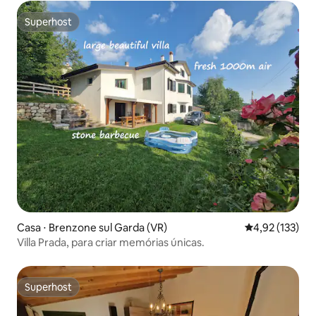
Superhost
Superhost
Casa ⋅ Brenzone sul Garda (VR)
4,92 de uma av
4,92 (133)
Villa Prada, para criar memórias únicas.
Superhost
Superhost