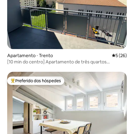
Apartamento ⋅ Trento
5 de uma a
5 (26)
[10 min do centro] Apartamento de três quartos
reformado + varanda
Preferido dos hóspedes
Entre os melhores preferidos dos hóspedes