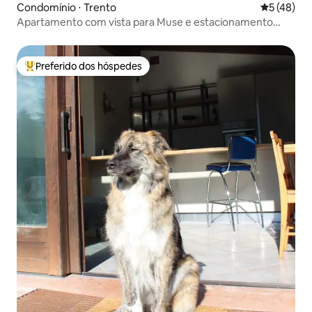
Condomínio ⋅ Trento
5 de uma a
5 (48)
Apartamento com vista para Muse e estacionamento
gratuito
Preferido dos hóspedes
Entre os melhores preferidos dos hóspedes