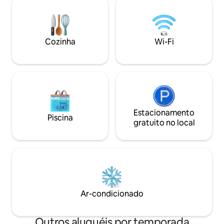
metros quadrados. Garagem privativa
Dolomitas, o Lago
para um carro com espaço para
belezas dos arredo
bicicletas e motocicletas e vagas de
adegas e os produt
estacionamento ao ar livre. Animais de
pela floresta. Self
Cozinha
Wi-Fi
estimação são bem-vindos. NIN:
carregador para ve
IT022205C2MJDPOOL4
disponíveis.
Estacionamento
Piscina
gratuito no local
Ar-condicionado
Outros aluguéis por temporada