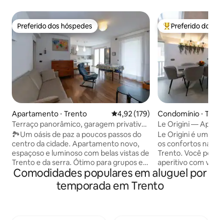
Preferido dos hóspedes
Preferido dos 
Preferido dos hóspedes
Entre os melhore
Apartamento ⋅ Trento
4,92 de uma avaliação média de 
4,92 (179)
Condomínio ⋅ Tre
Terraço panorâmico, garagem privativa,
Le Origini — Apar
estacionamento
🏞️Um oásis de paz a poucos passos do
Le Origini é uma
centro da cidade. Apartamento novo,
os confortos na c
espaçoso e luminoso com belas vistas de
Trento. Você pode
Trento e da serra. Ótimo para grupos e
aperitivo com vis
Comodidades populares em aluguel por
famílias. O centro pode ser alcançado
ou relaxar na áre
em 15 minutos a pé ou 5 minutos de
uma grande banhe
temporada em Trento
carro e ônibus. Os supermercados ficam
hidromassagem pa
a 5 minutos de distância. Casa Klima, piso
pode ser reservada
aquecido, ar condicionado, no meio de
partir daqui, você 
um vinhedo. Terraço equipado de 80
comodamente a ci