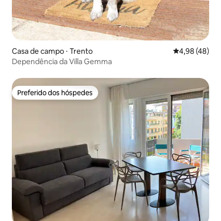
Casa de campo ⋅ Trento
4,98 de uma a
4,98 (48)
Dependência da Villa Gemma
Preferido dos hóspedes
Preferido dos hóspedes