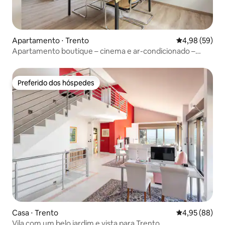
Apartamento ⋅ Trento
4,98 de uma a
4,98 (59)
Apartamento boutique – cinema e ar-condicionado –
centro histórico
Preferido dos hóspedes
Preferido dos hóspedes
Casa ⋅ Trento
4,95 de uma a
4,95 (88)
Vila com um belo jardim e vista para Trento