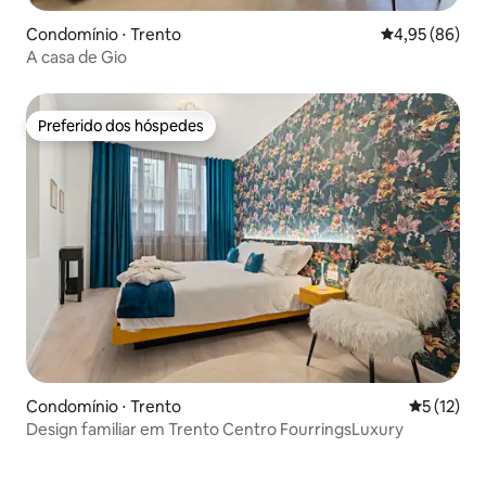
Condomínio ⋅ Trento
4,95 de uma a
4,95 (86)
A casa de Gio
Preferido dos hóspedes
Preferido dos hóspedes
Condomínio ⋅ Trento
5 de uma a
5 (12)
Design familiar em Trento Centro FourringsLuxury