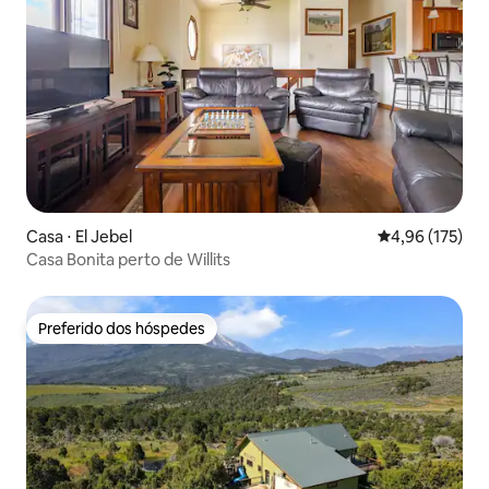
Casa ⋅ El Jebel
4,96 de uma av
4,96 (175)
Casa Bonita perto de Willits
Preferido dos hóspedes
Preferido dos hóspedes