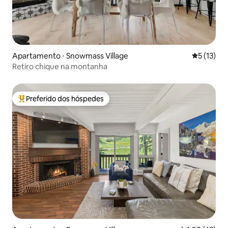
Apartamento ⋅ Snowmass Village
5 de uma a
5 (13)
Retiro chique na montanha
Preferido dos hóspedes
Entre os melhores preferidos dos hóspedes