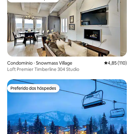
Preferido dos hóspedes
Condomínio ⋅ Snowmass Village
4,85 de uma av
4,85 (110)
Loft Premier Timberline 304 Studio
Preferido dos hóspedes
Preferido dos hóspedes