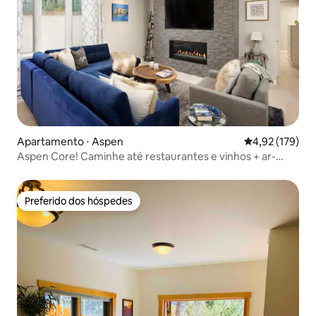
Apartamento ⋅ Aspen
4,92 de uma av
4,92 (179)
Aspen Core! Caminhe até restaurantes e vinhos + ar-
condicionado!
Preferido dos hóspedes
Preferido dos hóspedes