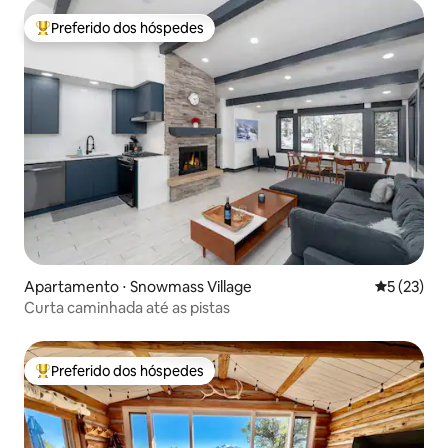
Preferido dos hóspedes
Entre os melhores preferidos dos hóspedes
Apartamento ⋅ Snowmass Village
5 de uma a
5 (23)
Curta caminhada até as pistas
Preferido dos hóspedes
Entre os melhores preferidos dos hóspedes