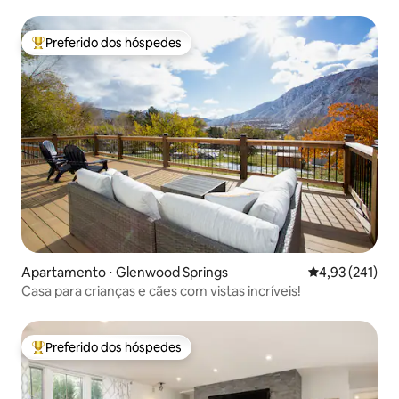
Preferido dos hóspedes
Entre os melhores preferidos dos hóspedes
Apartamento ⋅ Glenwood Springs
4,93 de uma av
4,93 (241)
Casa para crianças e cães com vistas incríveis!
Preferido dos hóspedes
Entre os melhores preferidos dos hóspedes