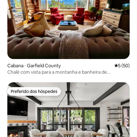
Cabana ⋅ Garfield County
5 de uma a
5 (50)
Chalé com vista para a montanha e banheira de
hidromassagem privativa
Preferido dos hóspedes
Preferido dos hóspedes