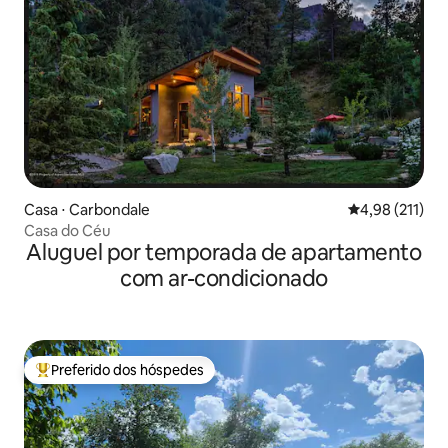
Casa ⋅ Carbondale
4,98 de uma av
4,98 (211)
Casa do Céu
Aluguel por temporada de apartamento
com ar-condicionado
Preferido dos hóspedes
Entre os melhores preferidos dos hóspedes