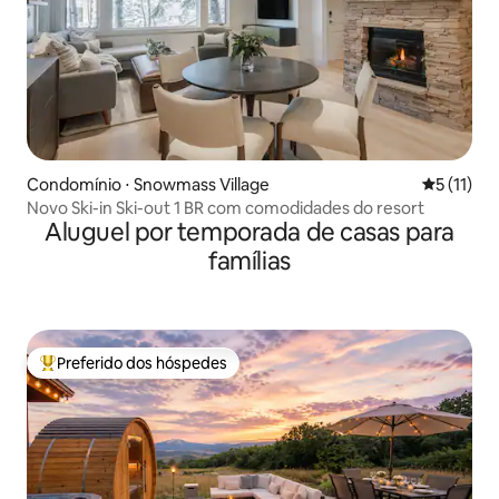
Condomínio ⋅ Snowmass Village
5 de uma a
5 (11)
Novo Ski-in Ski-out 1 BR com comodidades do resort
Aluguel por temporada de casas para
famílias
Preferido dos hóspedes
Entre os melhores preferidos dos hóspedes