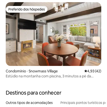
Preferido dos hóspedes
Preferido dos hóspedes
Condomínio ⋅ Snowmass Village
4,93 de uma a
4,93 (42)
Estúdio na montanha com piscina, 3 minutos a pé da
montanha
Destinos para conhecer
Outros tipos de acomodações
Principais pontos turísticos po