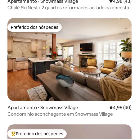
Apartamento ⋅ Snowmass Village
4,98 de uma a
4,98 (43)
Chalé Ski Nest • 2 quartos reformados ao lado da encosta
Preferido dos hóspedes
Preferido dos hóspedes
Apartamento ⋅ Snowmass Village
4,95 de uma a
4,95 (40)
Condomínio aconchegante em Snowmass Village
Preferido dos hóspedes
Entre os melhores preferidos dos hóspedes