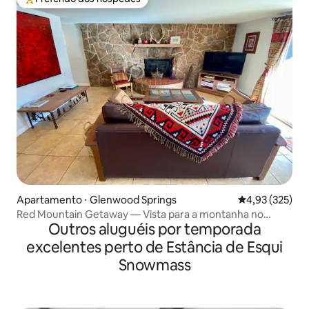
Entre os melhores preferidos dos hóspedes
Apartamento ⋅ Glenwood Springs
4,93 de uma av
4,93 (325)
Red Mountain Getaway — Vista para a montanha no
Outros aluguéis por temporada
centro da cidade
excelentes perto de Estância de Esqui
Snowmass