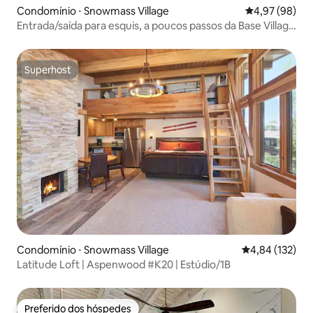
Condomínio ⋅ Snowmass Village
4,97 de uma a
4,97 (98)
Entrada/saída para esquis, a poucos passos da Base Village
com piscina!
Superhost
Superhost
Condomínio ⋅ Snowmass Village
4,84 de uma av
4,84 (132)
Latitude Loft | Aspenwood #K20 | Estúdio/1B
Preferido dos hóspedes