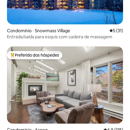
Condomínio ⋅ Snowmass Village
5 de uma a
5 (31)
Entrada/saída para esquis com cadeira de massagem
Preferido dos hóspedes
Entre os melhores preferidos dos hóspedes
Condomínio ⋅ Aspen
4,9 de uma av
4,9 (115)