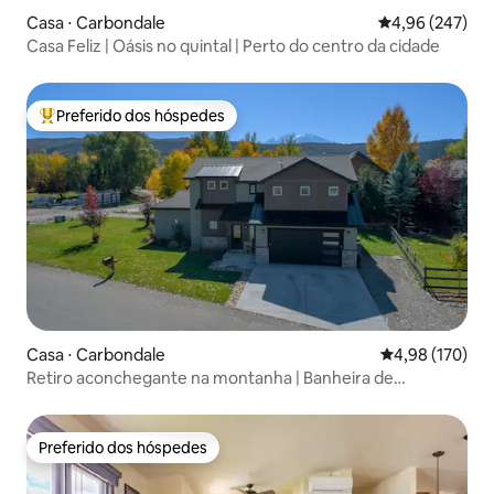
Casa ⋅ Carbondale
4,96 de uma ava
4,96 (247)
Casa Feliz | Oásis no quintal | Perto do centro da cidade
Preferido dos hóspedes
Entre os melhores preferidos dos hóspedes
Casa ⋅ Carbondale
4,98 de uma av
4,98 (170)
Retiro aconchegante na montanha | Banheira de
hidromassagem | Perto de Aspen
Preferido dos hóspedes
Preferido dos hóspedes