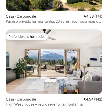
Casa ⋅ Carbondale
4,88 de uma av
4,88 (174)
Paraíso privado na montanha, 20 acres, acomoda mais de
14 pessoas
Preferido dos hóspedes
Preferido dos hóspedes
Casa ⋅ Carbondale
4,94 de uma av
4,94 (142)
High West House – retiro sereno na montanha