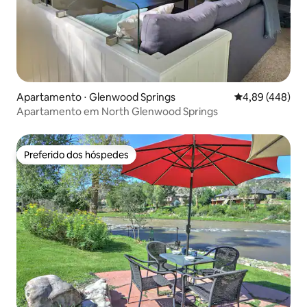
Apartamento ⋅ Glenwood Springs
4,89 de uma ava
4,89 (448)
Apartamento em North Glenwood Springs
Preferido dos hóspedes
Preferido dos hóspedes