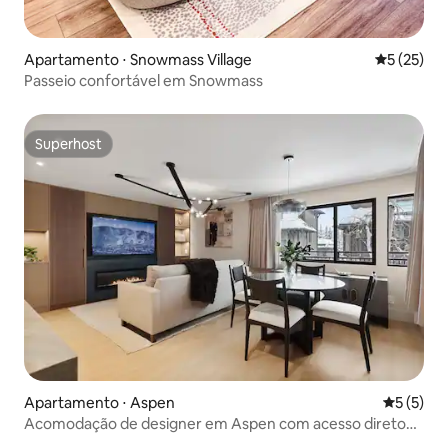
Apartamento ⋅ Snowmass Village
5 de uma a
5 (25)
Passeio confortável em Snowmass
Superhost
Superhost
Apartamento ⋅ Aspen
5 de uma 
5 (5)
Acomodação de designer em Aspen com acesso direto
ao teleférico 1A | The Aspen Edit