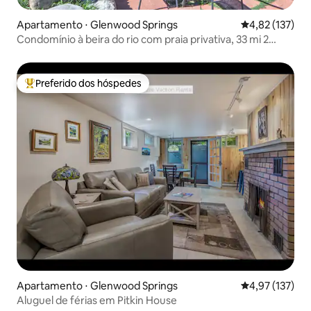
Apartamento ⋅ Glenwood Springs
4,82 de uma av
4,82 (137)
Condomínio à beira do rio com praia privativa, 33 mi 2
Aspen
Preferido dos hóspedes
Entre os melhores preferidos dos hóspedes
Apartamento ⋅ Glenwood Springs
4,97 de uma av
4,97 (137)
Aluguel de férias em Pitkin House