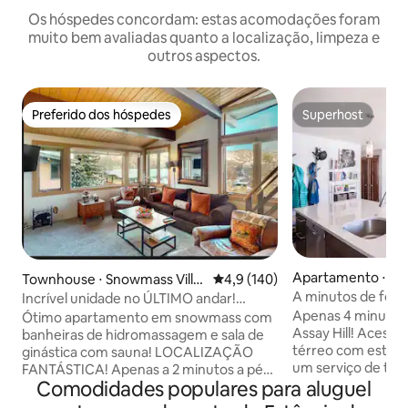
Os hóspedes concordam: estas acomodações foram
muito bem avaliadas quanto a localização, limpeza e
outros aspectos.
Preferido dos hóspedes
Superhost
Preferido dos hóspedes
Superhost
Apartamento ⋅ S
Townhouse ⋅ Snowmass Villa
4,9 de uma avaliação média de 
4,9 (140)
illage
ge
A minutos de festiv
Incrível unidade no ÚLTIMO andar!
Sala de ginástica
Ótimas vistas. Caminhe até tudo
Apenas 4 minutos 
Ótimo apartamento em snowmass com
Assay Hill! Acesso conveniente no piso
banheiras de hidromassagem e sala de
térreo com estaci
ginástica com sauna! LOCALIZAÇÃO
um serviço de tran
FANTÁSTICA! Apenas a 2 minutos a pé
Comodidades populares para aluguel
15 minutos para re
das pistas, ônibus gratuito para Aspen,
Base Village e Aspen. Desfrute da
shopping com lojas e restaurantes.