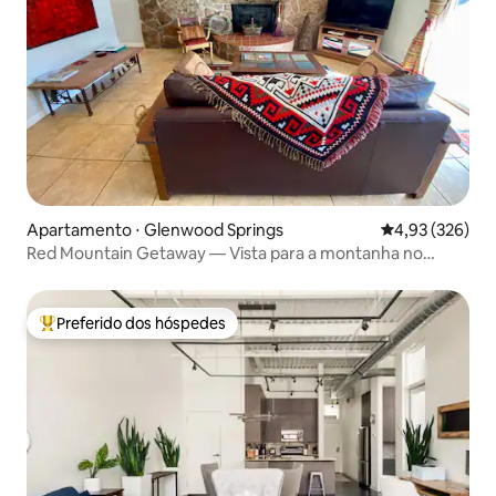
Apartamento ⋅ Glenwood Springs
4,93 de uma av
4,93 (326)
Red Mountain Getaway — Vista para a montanha no
centro da cidade
Preferido dos hóspedes
Entre os melhores preferidos dos hóspedes