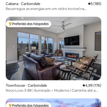
Cabana ⋅ Carbondale
5 de uma av
5 (185)
Recarregue as energias em um retiro incrível na
montanha
Preferido dos hóspedes
Entre os melhores preferidos dos hóspedes
Townhouse ⋅ Carbondale
4,99 de uma av
4,99 (176)
Novo Luxo 3-BR | Iluminado + Moderno | Caminhe até a
cidade
Preferido dos hóspedes