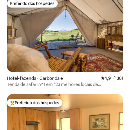
Preferido dos hóspedes
Preferido dos hóspedes
Hotel-fazenda ⋅ Carbondale
4,91 de uma av
4,91 (130)
Tenda de safári nº 1 em “23 melhores locais de
acampamento de luxo nos EUA”
Preferido dos hóspedes
Entre os melhores preferidos dos hóspedes