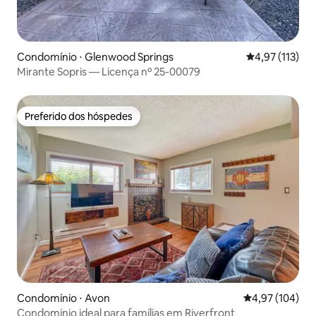
Condomínio ⋅ Glenwood Springs
4,97 de uma av
4,97 (113)
Mirante Sopris — Licença nº 25-00079
Preferido dos hóspedes
Preferido dos hóspedes
Condomínio ⋅ Avon
4,97 de uma av
4,97 (104)
Condomínio ideal para famílias em Riverfront