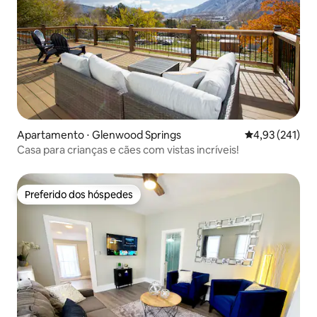
Apartamento ⋅ Glenwood Springs
4,93 de uma av
4,93 (241)
Casa para crianças e cães com vistas incríveis!
Preferido dos hóspedes
Preferido dos hóspedes