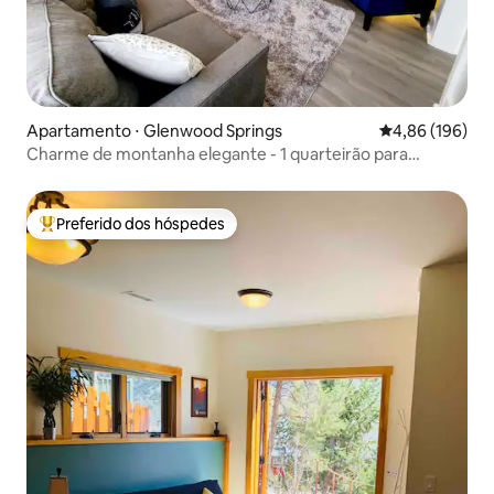
Apartamento ⋅ Glenwood Springs
4,86 de uma av
4,86 (196)
Charme de montanha elegante - 1 quarteirão para
Restaurant Row!
Preferido dos hóspedes
Entre os melhores preferidos dos hóspedes