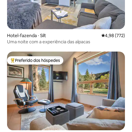
Hotel-fazenda ⋅ Silt
4,98 de uma av
4,98 (772)
Uma noite com a experiência das alpacas
Preferido dos hóspedes
Entre os melhores preferidos dos hóspedes