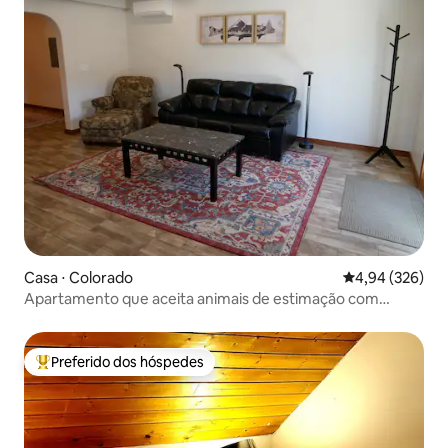
Casa ⋅ Colorado
4,94 de uma ava
4,94 (326)
Apartamento que aceita animais de estimação com
quintal privativo
Preferido dos hóspedes
Entre os melhores preferidos dos hóspedes