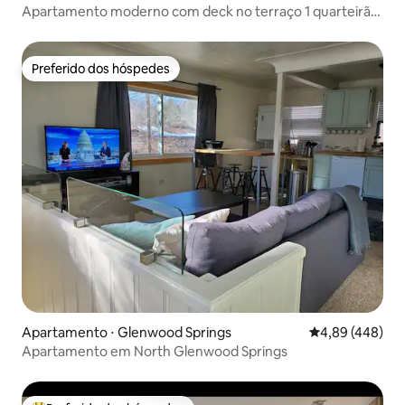
Apartamento moderno com deck no terraço 1 quarteirão
até a rua principal
Preferido dos hóspedes
Preferido dos hóspedes
Apartamento ⋅ Glenwood Springs
4,89 de uma ava
4,89 (448)
Apartamento em North Glenwood Springs