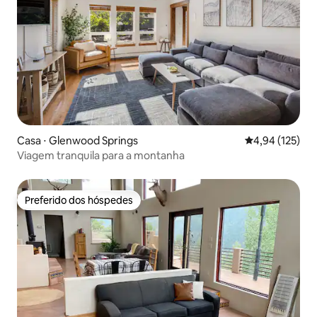
Casa ⋅ Glenwood Springs
4,94 de uma av
4,94 (125)
Viagem tranquila para a montanha
Preferido dos hóspedes
Preferido dos hóspedes