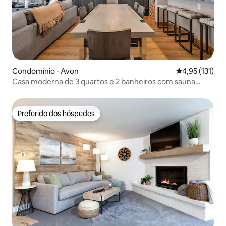
Condomínio ⋅ Avon
4,95 de uma av
4,95 (131)
Casa moderna de 3 quartos e 2 banheiros com sauna
perto de BC/Vail
Preferido dos hóspedes
Preferido dos hóspedes