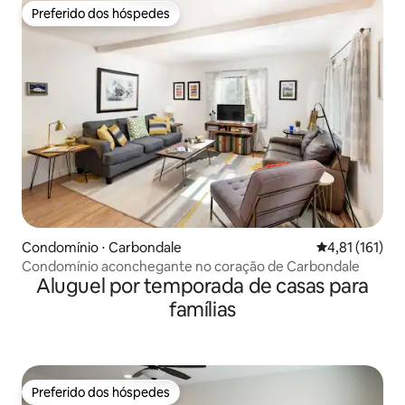
Preferido dos hóspedes
Preferido dos hóspedes
Condomínio ⋅ Carbondale
4,81 de uma av
4,81 (161)
Condomínio aconchegante no coração de Carbondale
Aluguel por temporada de casas para
famílias
Preferido dos hóspedes
Preferido dos hóspedes