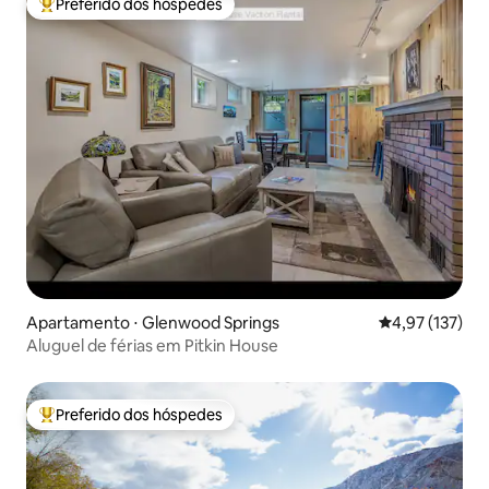
Preferido dos hóspedes
Entre os melhores preferidos dos hóspedes
Apartamento ⋅ Glenwood Springs
4,97 de uma av
4,97 (137)
Aluguel de férias em Pitkin House
Preferido dos hóspedes
Entre os melhores preferidos dos hóspedes