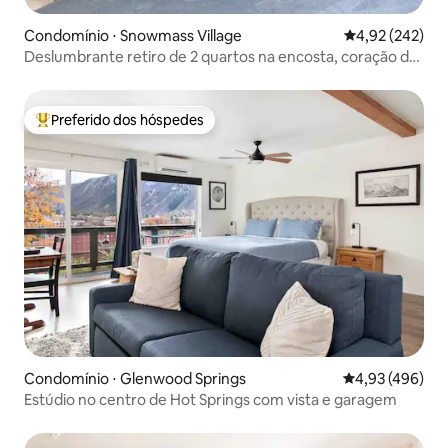
Condomínio ⋅ Snowmass Village
4,92 de uma av
4,92 (242)
Deslumbrante retiro de 2 quartos na encosta, coração de
Snowmass!
Preferido dos hóspedes
Entre os melhores preferidos dos hóspedes
Condomínio ⋅ Glenwood Springs
4,93 de uma av
4,93 (496)
Estúdio no centro de Hot Springs com vista e garagem