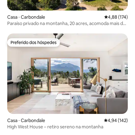
Casa ⋅ Carbondale
4,88 de uma av
4,88 (174)
Paraíso privado na montanha, 20 acres, acomoda mais de
14 pessoas
Preferido dos hóspedes
Preferido dos hóspedes
Casa ⋅ Carbondale
4,94 de uma av
4,94 (142)
High West House – retiro sereno na montanha