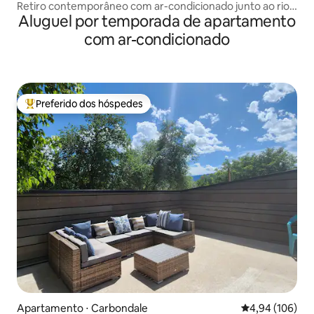
Retiro contemporâneo com ar-condicionado junto ao rio
Aluguel por temporada de apartamento
Roaring Fork
com ar-condicionado
Preferido dos hóspedes
Entre os melhores preferidos dos hóspedes
Apartamento ⋅ Carbondale
4,94 de uma av
4,94 (106)