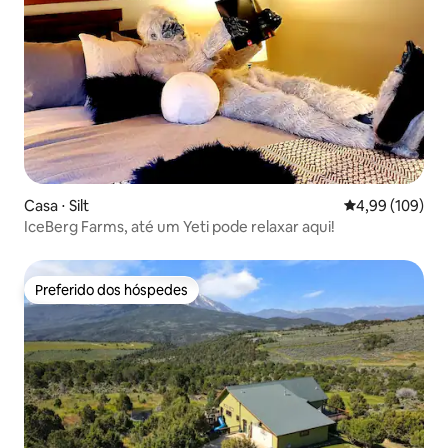
Casa ⋅ Silt
4,99 de uma av
4,99 (109)
IceBerg Farms, até um Yeti pode relaxar aqui!
Preferido dos hóspedes
Preferido dos hóspedes