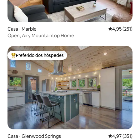
Casa ⋅ Marble
4,95 de uma av
4,95 (251)
Open, Airy Mountaintop Home
Preferido dos hóspedes
Entre os melhores preferidos dos hóspedes
Casa ⋅ Glenwood Springs
4,97 de uma av
4,97 (351)