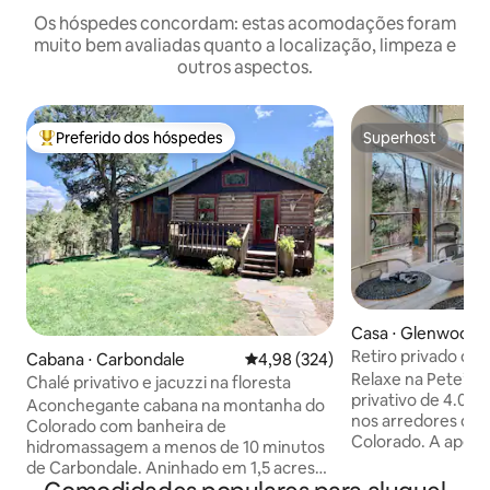
Os hóspedes concordam: estas acomodações foram
muito bem avaliadas quanto a localização, limpeza e
outros aspectos.
Preferido dos hóspedes
Superhost
Entre os melhores preferidos dos hóspedes
Superhost
Casa ⋅ Glenwood S
Retiro privado que
Cabana ⋅ Carbondale
4,98 de uma avaliação média de 
4,98 (324)
estimação perto d
Relaxe na Pete’s P
Chalé privativo e jacuzzi na floresta
termais
privativo de 4.000 
Aconchegante cabana na montanha do
nos arredores de 
Colorado com banheira de
Colorado. A apena
hidromassagem a menos de 10 minutos
Sunlight Mountain
de Carbondale. Aninhado em 1,5 acres
das mundialmente
nos pinheiros piñon, sentindo a reclusão