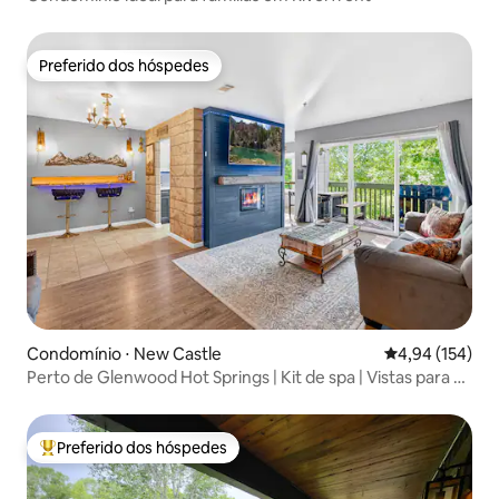
Preferido dos hóspedes
Preferido dos hóspedes
Condomínio ⋅ New Castle
4,94 de uma av
4,94 (154)
Perto de Glenwood Hot Springs | Kit de spa | Vistas para as
montanhas
Preferido dos hóspedes
Entre os melhores preferidos dos hóspedes