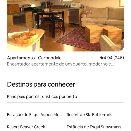
Apartamento ⋅ Carbondale
4,94 de uma ava
4,94 (246)
Encantador apartamento de um quarto, moderno e
personalizado
Destinos para conhecer
Principais pontos turísticos por perto
Estação de Esqui Aspen Mountain
Resort de Ski Buttermilk
Resort Beaver Creek
Estância de Esqui Snowmass