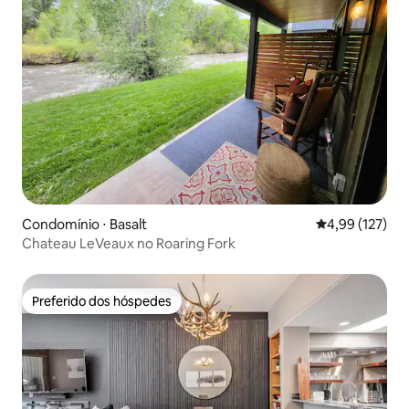
Condomínio ⋅ Basalt
4,99 de uma av
4,99 (127)
Chateau LeVeaux no Roaring Fork
Preferido dos hóspedes
Preferido dos hóspedes