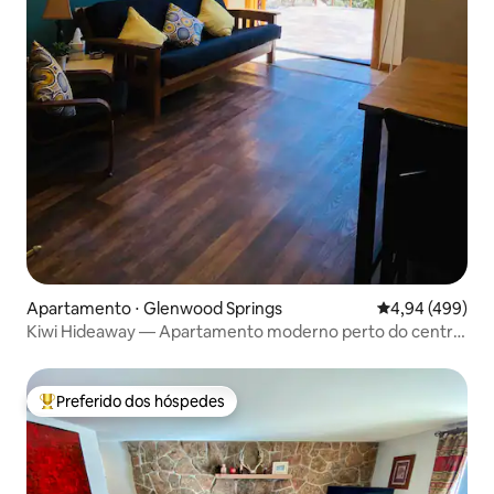
Apartamento ⋅ Glenwood Springs
4,94 de uma ava
4,94 (499)
Kiwi Hideaway — Apartamento moderno perto do centro
de GWS
Preferido dos hóspedes
Entre os melhores preferidos dos hóspedes