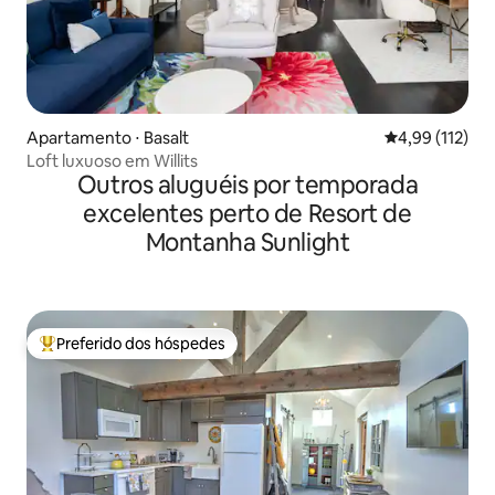
Apartamento ⋅ Basalt
4,99 de uma av
4,99 (112)
Loft luxuoso em Willits
Outros aluguéis por temporada
excelentes perto de Resort de
Montanha Sunlight
Preferido dos hóspedes
Entre os melhores preferidos dos hóspedes