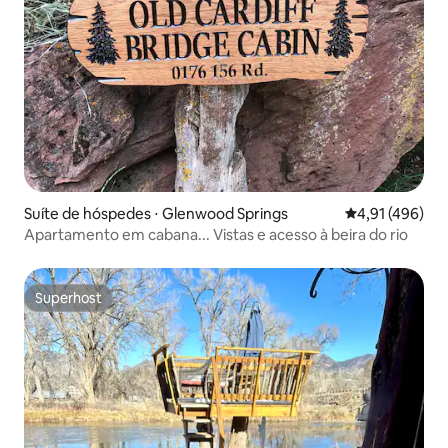
Suíte de hóspedes ⋅ Glenwood Springs
4,91 de uma av
4,91 (496)
Apartamento em cabana... Vistas e acesso à beira do rio
Superhost
Superhost