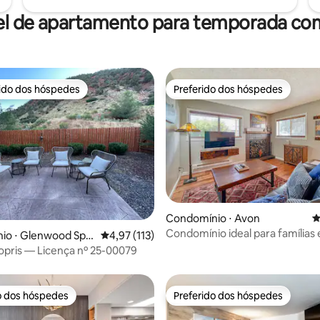
el de apartamento para temporada com
rido dos hóspedes
Preferido dos hóspedes
 melhores preferidos dos hóspedes
Preferido dos hóspedes
Condomínio ⋅ Avon
4
édia de 5, 200 avaliações
Condomínio ideal para famílias
io ⋅ Glenwood Spri
4,97 de uma avaliação média de 5, 113 avalia
4,97 (113)
Riverfront
opris — Licença nº 25-00079
o dos hóspedes
Preferido dos hóspedes
o dos hóspedes
Preferido dos hóspedes