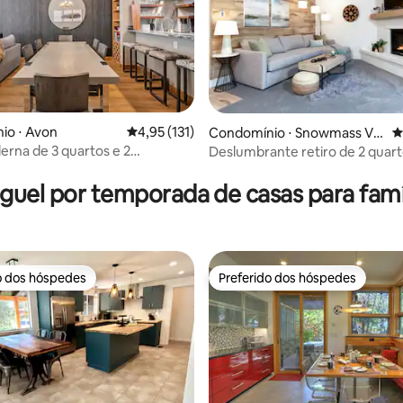
io ⋅ Avon
4,95 de uma avaliação média de 5, 131 avalia
4,95 (131)
Condomínio ⋅ Snowmass Vill
4
age
rna de 3 quartos e 2
Deslumbrante retiro de 2 quart
édia de 5, 127 avaliações
 com sauna perto de BC/Vail
encosta, coração de Snowmass
guel por temporada de casas para famí
o dos hóspedes
Preferido dos hóspedes
o dos hóspedes
Preferido dos hóspedes