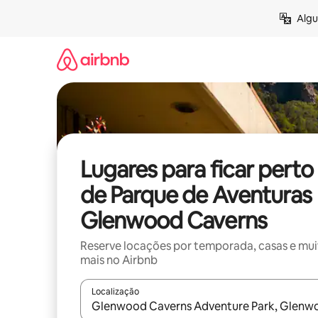
Pular
Algu
para
o
conteúdo
Lugares para ficar perto
de Parque de Aventuras
Glenwood Caverns
Reserve locações por temporada, casas e mu
mais no Airbnb
Localização
Quando os resultados estiverem disponíveis, expl