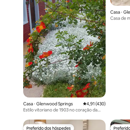
Casa ⋅ Gl
Casa de 
minutos d
Casa ⋅ Glenwood Springs
4,91 de uma avaliação m
4,91 (430)
Estilo vitoriano de 1903 no coração da
cidade
Preferido dos hóspedes
Preferid