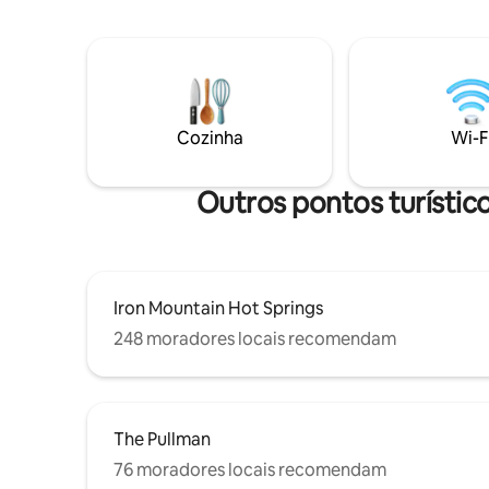
aventuras na montanha — desde esquiar
Ótimo qua
em Sunlight, Aspen e Vail até praticar
entreten
ciclismo de gravel ou de estrada e fazer
A apenas 
trilhas locais. Desfrute de um charme
fontes ter
histórico e tranquilo a poucos passos da
Esqui, ca
agitação do centro da cidade. Licença da
nas proxim
Prefeitura de Glenwood Springs nº
Colorado 
Cozinha
Wi-F
ATR21-002
Outros pontos turísti
Iron Mountain Hot Springs
248 moradores locais recomendam
The Pullman
76 moradores locais recomendam