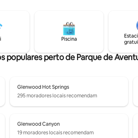
rto projetado para reuniões e
transporte público para viajar p
imento. Imaculadamente limpo.
vale. Estação AMTRAK 3 quarte
10 minutos a pé ou de carro de
bicicleta ,caminhadas e rafting.
mais, restaurantes e lojas.
Estacionamento no local. Esta 
minhadas e esportes aquáticos
propriedade histórica do centr
idades. Viva as férias no
cidade, algum barulho pode ser
Estac
da melhor maneira.
i
Piscina
esperado. Glenwood City: o n
gratui
licença é 18-128
cos populares perto de Parque de Aven
Glenwood Hot Springs
295 moradores locais recomendam
Glenwood Canyon
19 moradores locais recomendam