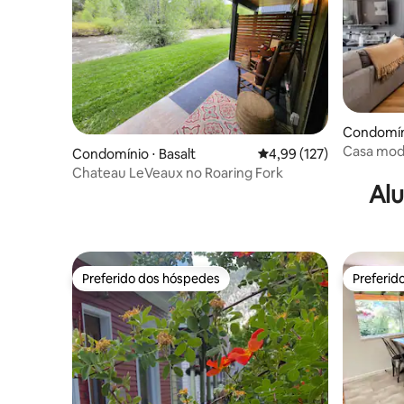
Condomín
Casa mode
Condomínio ⋅ Basalt
4,99 de uma avaliação m
4,99 (127)
banheiros
Chateau LeVeaux no Roaring Fork
Alu
Preferido dos hóspedes
Preferid
Preferido dos hóspedes
Preferid