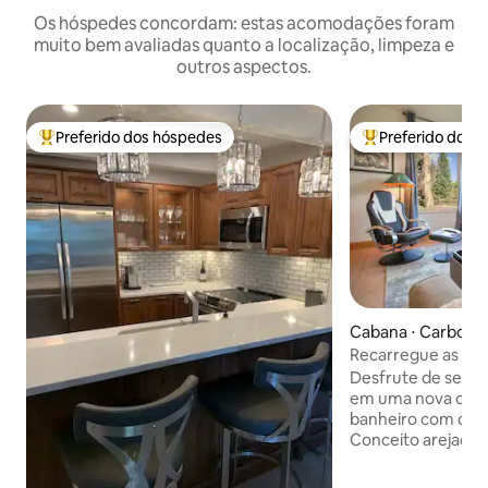
Os hóspedes concordam: estas acomodações foram
muito bem avaliadas quanto a localização, limpeza e
outros aspectos.
Preferido dos hóspedes
Preferido dos 
Entre os melhores preferidos dos hóspedes
Entre os melhore
Cabana ⋅ Carbond
Recarregue as ene
incrível na monta
Desfrute de sere
em uma nova caba
banheiro com con
Conceito arejado 
totalmente equipa
chuveiro e lavande