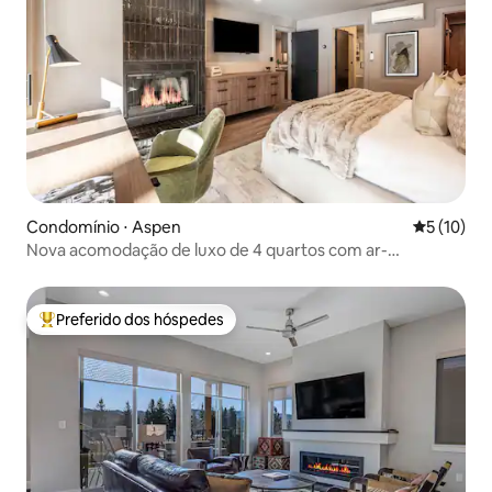
Condomínio ⋅ Aspen
5 de uma a
5 (10)
Nova acomodação de luxo de 4 quartos com ar-
condicionado central no coração de Aspen
Preferido dos hóspedes
Entre os melhores preferidos dos hóspedes