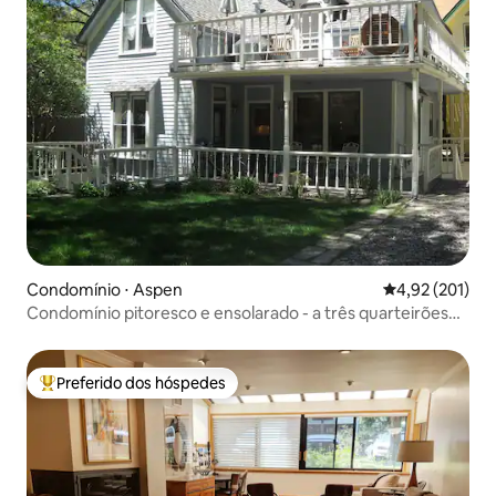
Condomínio ⋅ Aspen
4,92 de uma av
4,92 (201)
Condomínio pitoresco e ensolarado - a três quarteirões
do centro da cidade!
Preferido dos hóspedes
Entre os melhores preferidos dos hóspedes