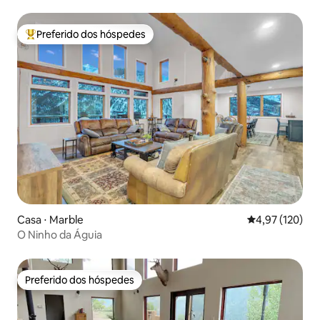
Preferido dos hóspedes
Entre os melhores preferidos dos hóspedes
Casa ⋅ Marble
4,97 de uma av
4,97 (120)
O Ninho da Águia
Preferido dos hóspedes
Preferido dos hóspedes