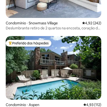
Condomínio ⋅ Snowmass Village
4,92 de uma av
4,92 (242)
Deslumbrante retiro de 2 quartos na encosta, coração de
Snowmass!
Preferido dos hóspedes
Entre os melhores preferidos dos hóspedes
Condomínio ⋅ Aspen
4,93 de uma av
4,93 (112)