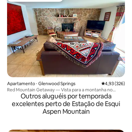
Entre os melhores preferidos dos hóspedes
Apartamento ⋅ Glenwood Springs
4,93 de uma av
4,93 (326)
Red Mountain Getaway — Vista para a montanha no
Outros aluguéis por temporada
centro da cidade
excelentes perto de Estação de Esqui
Aspen Mountain