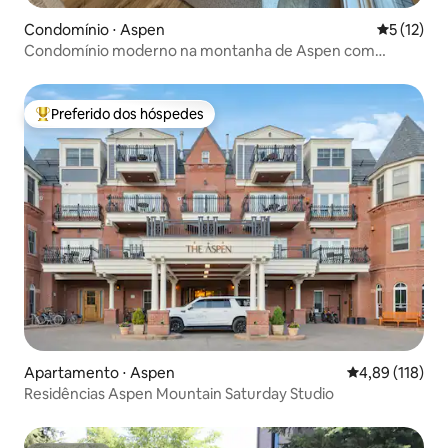
Condomínio ⋅ Aspen
5 de uma a
5 (12)
Condomínio moderno na montanha de Aspen com
piscina
Preferido dos hóspedes
Entre os melhores preferidos dos hóspedes
Apartamento ⋅ Aspen
4,89 de uma av
4,89 (118)
Residências Aspen Mountain Saturday Studio