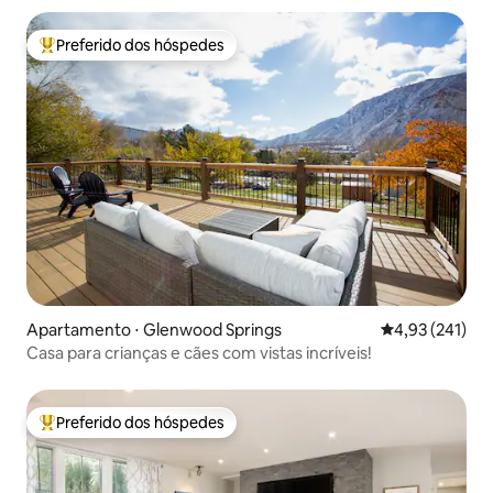
Preferido dos hóspedes
Entre os melhores preferidos dos hóspedes
Apartamento ⋅ Glenwood Springs
4,93 de uma av
4,93 (241)
Casa para crianças e cães com vistas incríveis!
Preferido dos hóspedes
Entre os melhores preferidos dos hóspedes