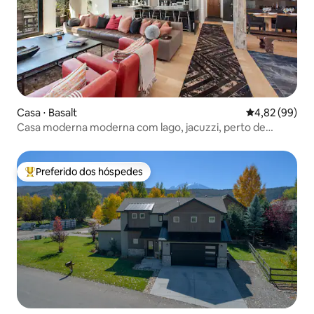
Casa ⋅ Basalt
4,82 de uma a
4,82 (99)
Casa moderna moderna com lago, jacuzzi, perto de
Aspen
Preferido dos hóspedes
Entre os melhores preferidos dos hóspedes