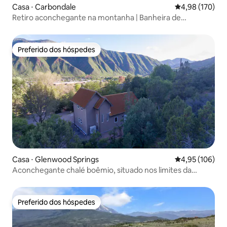
Casa ⋅ Carbondale
4,98 de uma av
4,98 (170)
Retiro aconchegante na montanha | Banheira de
hidromassagem | Perto de Aspen
Preferido dos hóspedes
Preferido dos hóspedes
Casa ⋅ Glenwood Springs
4,95 de uma av
4,95 (106)
Aconchegante chalé boêmio, situado nos limites da
cidade!
Preferido dos hóspedes
Preferido dos hóspedes