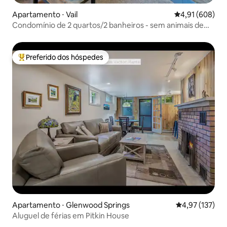
Apartamento ⋅ Vail
4,91 de uma av
4,91 (608)
Condomínio de 2 quartos/2 banheiros - sem animais de
estimação, kings/ twins.
Preferido dos hóspedes
Entre os melhores preferidos dos hóspedes
Apartamento ⋅ Glenwood Springs
4,97 de uma av
4,97 (137)
Aluguel de férias em Pitkin House