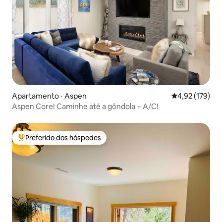
Apartamento ⋅ Aspen
4,92 de uma av
4,92 (179)
Aspen Core! Caminhe até a gôndola + A/C!
Preferido dos hóspedes
Entre os melhores preferidos dos hóspedes