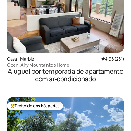
Casa ⋅ Marble
4,95 de uma av
4,95 (251)
Open, Airy Mountaintop Home
Aluguel por temporada de apartamento
com ar-condicionado
Preferido dos hóspedes
Entre os melhores preferidos dos hóspedes