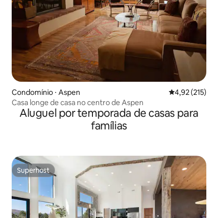
Condomínio ⋅ Aspen
4,92 de uma av
4,92 (215)
Casa longe de casa no centro de Aspen
Aluguel por temporada de casas para
famílias
Superhost
Superhost