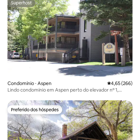
Superhost
Superhost
Condomínio ⋅ Aspen
4,65 de uma ava
4,65 (266)
Lindo condomínio em Aspen perto do elevador nº 1,
entrada/saída para esqui e estacionamento
Preferido dos hóspedes
Preferido dos hóspedes