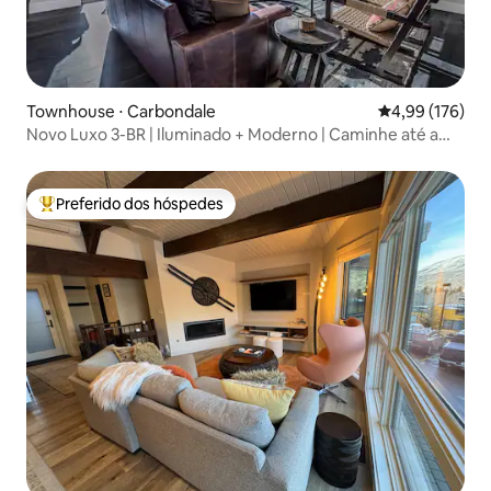
Townhouse ⋅ Carbondale
4,99 de uma av
4,99 (176)
Novo Luxo 3-BR | Iluminado + Moderno | Caminhe até a
cidade
Preferido dos hóspedes
Entre os melhores preferidos dos hóspedes