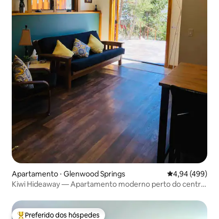
Apartamento ⋅ Glenwood Springs
4,94 de uma ava
4,94 (499)
Kiwi Hideaway — Apartamento moderno perto do centro
de GWS
Preferido dos hóspedes