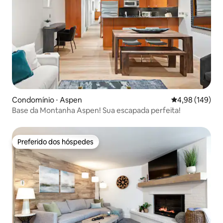
Condomínio ⋅ Aspen
4,98 de uma av
4,98 (149)
Base da Montanha Aspen! Sua escapada perfeita!
Preferido dos hóspedes
Preferido dos hóspedes