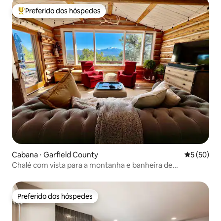
Preferido dos hóspedes
Entre os melhores preferidos dos hóspedes
Cabana ⋅ Garfield County
5 de uma a
5 (50)
Chalé com vista para a montanha e banheira de
hidromassagem privativa
Preferido dos hóspedes
Preferido dos hóspedes