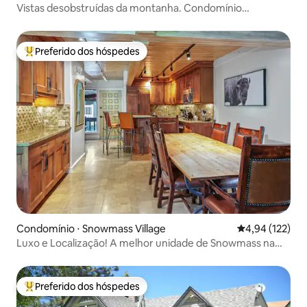
Vistas desobstruídas da montanha. Condomínio
expansivo no centro de Aspen
Preferido dos hóspedes
Entre os melhores preferidos dos hóspedes
Condomínio ⋅ Snowmass Village
4,94 de uma av
4,94 (122)
Luxo e Localização! A melhor unidade de Snowmass na
beira da encosta
Preferido dos hóspedes
Entre os melhores preferidos dos hóspedes