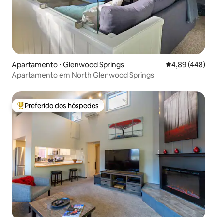
Apartamento ⋅ Glenwood Springs
4,89 de uma ava
4,89 (448)
Apartamento em North Glenwood Springs
Preferido dos hóspedes
Entre os melhores preferidos dos hóspedes