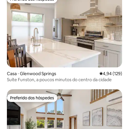
Preferido dos hóspedes
Casa ⋅ Glenwood Springs
4,94 de uma av
4,94 (129)
Suíte Funston, a poucos minutos do centro da cidade
Preferido dos hóspedes
Preferido dos hóspedes