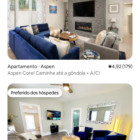
Apartamento ⋅ Aspen
4,92 de uma av
4,92 (179)
Aspen Core! Caminhe até a gôndola + A/C!
Preferido dos hóspedes
Preferido dos hóspedes