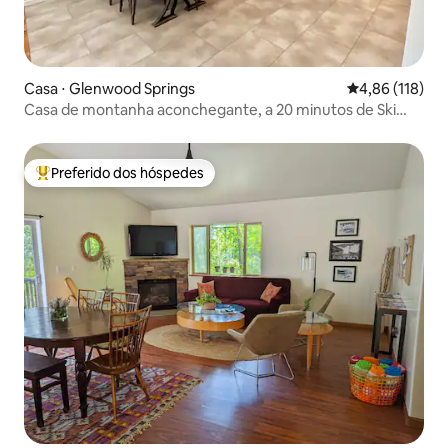
Casa ⋅ Glenwood Springs
4,86 de uma av
4,86 (118)
Casa de montanha aconchegante, a 20 minutos de Ski
Sunlight
Preferido dos hóspedes
Entre os melhores preferidos dos hóspedes