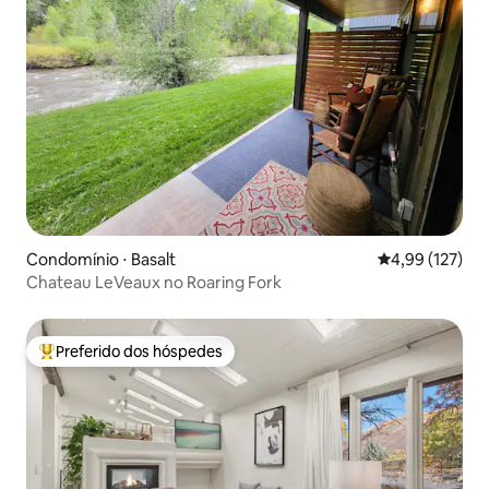
Condomínio ⋅ Basalt
4,99 de uma av
4,99 (127)
Chateau LeVeaux no Roaring Fork
Preferido dos hóspedes
Entre os melhores preferidos dos hóspedes