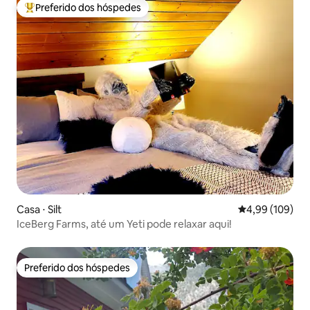
Preferido dos hóspedes
Entre os melhores preferidos dos hóspedes
Casa ⋅ Silt
4,99 de uma av
4,99 (109)
IceBerg Farms, até um Yeti pode relaxar aqui!
Preferido dos hóspedes
Preferido dos hóspedes