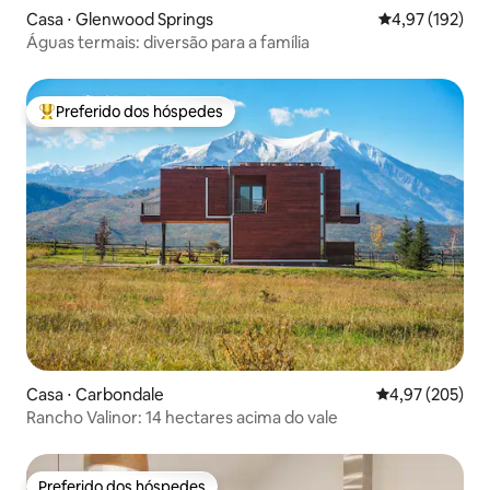
Casa ⋅ Glenwood Springs
4,97 de uma av
4,97 (192)
Águas termais: diversão para a família
Preferido dos hóspedes
Entre os melhores preferidos dos hóspedes
Casa ⋅ Carbondale
4,97 de uma av
4,97 (205)
Rancho Valinor: 14 hectares acima do vale
Preferido dos hóspedes