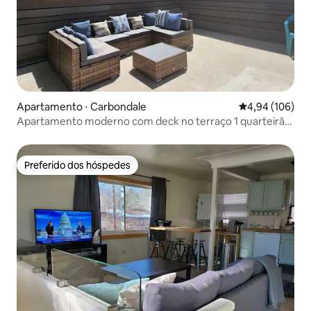
Apartamento ⋅ Carbondale
4,94 de uma av
4,94 (106)
Apartamento moderno com deck no terraço 1 quarteirão
até a rua principal
Preferido dos hóspedes
Preferido dos hóspedes