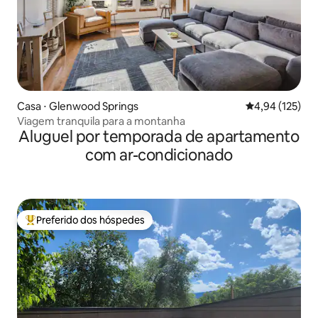
Casa ⋅ Glenwood Springs
4,94 de uma av
4,94 (125)
Viagem tranquila para a montanha
Aluguel por temporada de apartamento
com ar-condicionado
Preferido dos hóspedes
Entre os melhores preferidos dos hóspedes