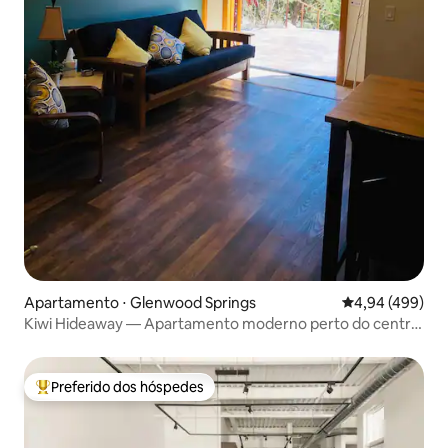
Apartamento ⋅ Glenwood Springs
4,94 de uma ava
4,94 (499)
Kiwi Hideaway — Apartamento moderno perto do centro
de GWS
Preferido dos hóspedes
Entre os melhores preferidos dos hóspedes