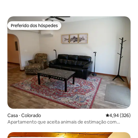
Preferido dos hóspedes
Preferido dos hóspedes
Casa ⋅ Colorado
4,94 de uma ava
4,94 (326)
Apartamento que aceita animais de estimação com
quintal privativo