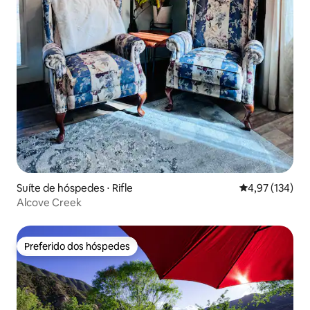
Suíte de hóspedes ⋅ Rifle
4,97 de uma av
4,97 (134)
Alcove Creek
Preferido dos hóspedes
Preferido dos hóspedes