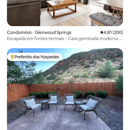
Condomínio ⋅ Glenwood Springs
4,81 de uma av
4,81 (200)
Escapada em fontes termais – Casa geminada moderna e
iluminada com 2 quartos
Preferido dos hóspedes
Entre os melhores preferidos dos hóspedes