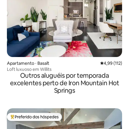
Apartamento ⋅ Basalt
4,99 de uma av
4,99 (112)
Loft luxuoso em Willits
Outros aluguéis por temporada
excelentes perto de Iron Mountain Hot
Springs
Preferido dos hóspedes
Entre os melhores preferidos dos hóspedes