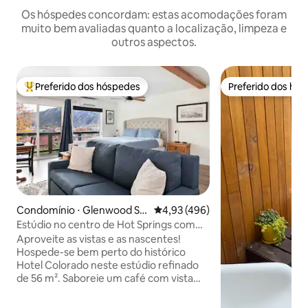
Os hóspedes concordam: estas acomodações foram
muito bem avaliadas quanto a localização, limpeza e
outros aspectos.
Preferido dos hóspedes
Preferido dos hó
Entre os melhores preferidos dos hóspedes
Preferido dos hó
Condomínio ⋅ Glenwood Sp
4,93 de uma avaliação média de 
4,93 (496)
rings
Estúdio no centro de Hot Springs com
vista e garagem
Aproveite as vistas e as nascentes!
Hospede-se bem perto do histórico
Hotel Colorado neste estúdio refinado
de 56 m². Saboreie um café com vista
panorâmica para a montanha e a cidade
antes de um passeio panorâmico até a