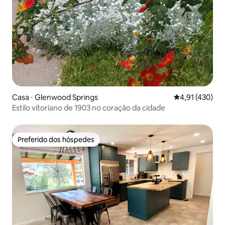
Casa ⋅ Glenwood Springs
4,91 de uma av
4,91 (430)
Estilo vitoriano de 1903 no coração da cidade
Preferido dos hóspedes
Preferido dos hóspedes