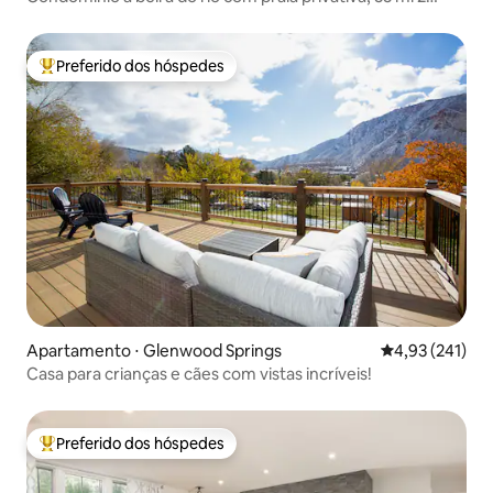
Aspen
Preferido dos hóspedes
Entre os melhores preferidos dos hóspedes
Apartamento ⋅ Glenwood Springs
4,93 de uma av
4,93 (241)
Casa para crianças e cães com vistas incríveis!
Preferido dos hóspedes
Entre os melhores preferidos dos hóspedes