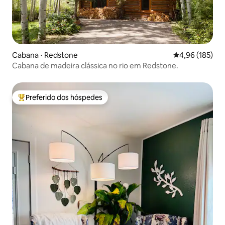
Cabana ⋅ Redstone
4,96 de uma av
4,96 (185)
Cabana de madeira clássica no rio em Redstone.
Preferido dos hóspedes
Entre os melhores preferidos dos hóspedes