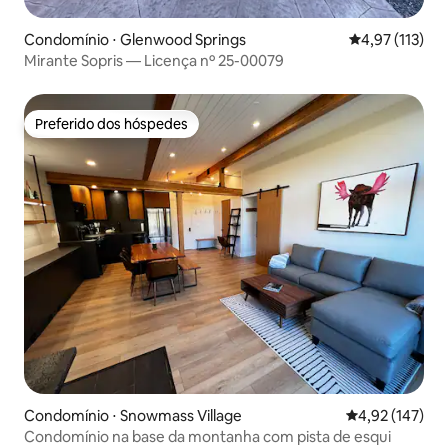
Condomínio ⋅ Glenwood Springs
4,97 de uma av
4,97 (113)
Mirante Sopris — Licença nº 25-00079
Preferido dos hóspedes
Preferido dos hóspedes
Condomínio ⋅ Snowmass Village
4,92 de uma av
4,92 (147)
Condomínio na base da montanha com pista de esqui