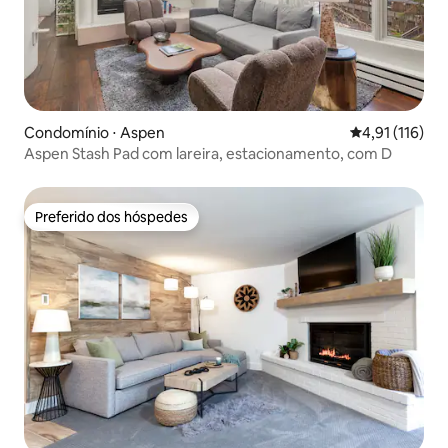
Condomínio ⋅ Aspen
4,91 de uma av
4,91 (116)
Aspen Stash Pad com lareira, estacionamento, com D
Preferido dos hóspedes
Preferido dos hóspedes