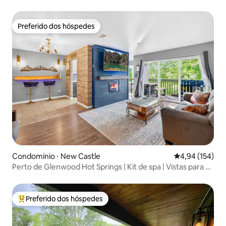
Preferido dos hóspedes
Preferido dos hóspedes
Condomínio ⋅ New Castle
4,94 de uma av
4,94 (154)
Perto de Glenwood Hot Springs | Kit de spa | Vistas para as
montanhas
Preferido dos hóspedes
Entre os melhores preferidos dos hóspedes