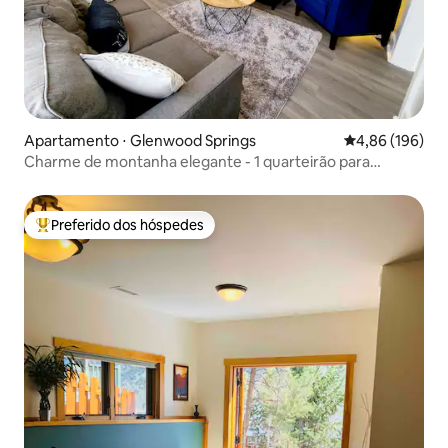
Apartamento ⋅ Glenwood Springs
4,86 de uma av
4,86 (196)
Charme de montanha elegante - 1 quarteirão para
Restaurant Row!
Preferido dos hóspedes
Entre os melhores preferidos dos hóspedes