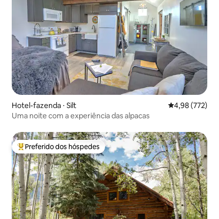
Hotel-fazenda ⋅ Silt
4,98 de uma av
4,98 (772)
Uma noite com a experiência das alpacas
Preferido dos hóspedes
Entre os melhores preferidos dos hóspedes