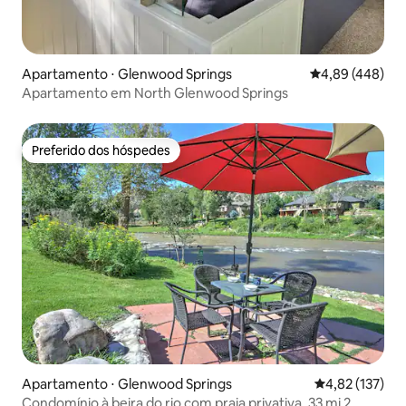
Apartamento ⋅ Glenwood Springs
4,89 de uma ava
4,89 (448)
Apartamento em North Glenwood Springs
Preferido dos hóspedes
Preferido dos hóspedes
Apartamento ⋅ Glenwood Springs
4,82 de uma av
4,82 (137)
Condomínio à beira do rio com praia privativa, 33 mi 2