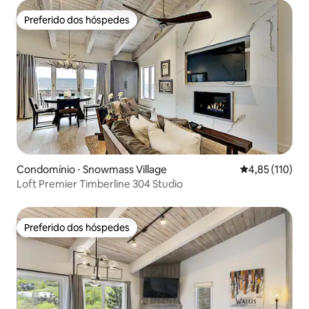
Preferido dos hóspedes
Preferido dos hóspedes
Condomínio ⋅ Snowmass Village
4,85 de uma av
4,85 (110)
Loft Premier Timberline 304 Studio
Preferido dos hóspedes
Preferido dos hóspedes