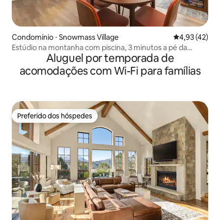
Condomínio ⋅ Snowmass Village
4,93 de uma a
4,93 (42)
Estúdio na montanha com piscina, 3 minutos a pé da
Aluguel por temporada de
montanha
acomodações com Wi-Fi para famílias
Preferido dos hóspedes
Preferido dos hóspedes