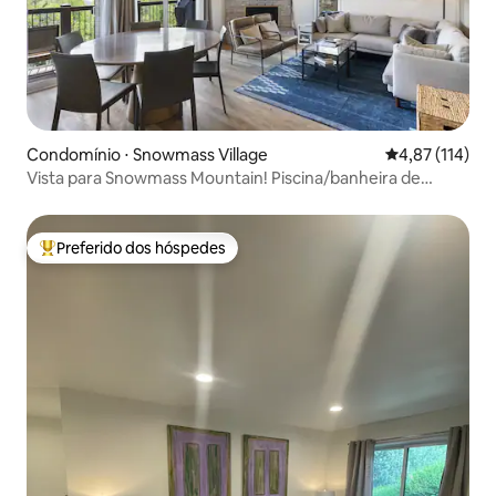
Condomínio ⋅ Snowmass Village
4,87 de uma av
4,87 (114)
Vista para Snowmass Mountain! Piscina/banheira de
hidromassagem, lareira, máquina de lavar e secar roupa
Preferido dos hóspedes
Entre os melhores preferidos dos hóspedes