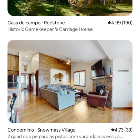
Casa de campo ⋅ Redstone
4,99 de uma av
4,99 (190)
Historic Gamekeeper 's Carriage House
Condomínio ⋅ Snowmass Village
4,73 de uma a
4,73 (33)
2 quartos a pé para as pistas com varanda e acesso à