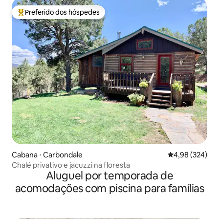
Preferido dos hóspedes
Entre os melhores preferidos dos hóspedes
Cabana ⋅ Carbondale
4,98 de uma ava
4,98 (324)
Chalé privativo e jacuzzi na floresta
Aluguel por temporada de
acomodações com piscina para famílias