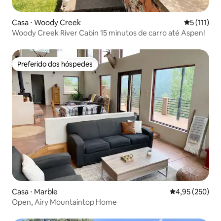
Casa ⋅ Woody Creek
5 de uma av
5 (111)
Woody Creek River Cabin 15 minutos de carro até Aspen!
Preferido dos hóspedes
Preferido dos hóspedes
Casa ⋅ Marble
4,95 de uma av
4,95 (250)
Open, Airy Mountaintop Home