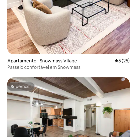
Apartamento ⋅ Snowmass Village
5 de uma a
5 (25)
Passeio confortável em Snowmass
Superhost
Superhost