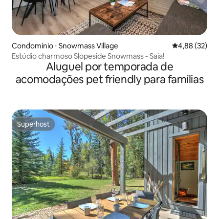
Condomínio ⋅ Snowmass Village
4,88 de uma a
4,88 (32)
Estúdio charmoso Slopeside Snowmass - Saia!
Aluguel por temporada de
acomodações pet friendly para famílias
Superhost
Superhost