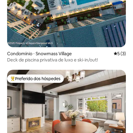
Condomínio ⋅ Snowmass Village
5 de uma 
5 (3)
Deck de piscina privativa de luxo e ski-in/out!
Preferido dos hóspedes
Entre os melhores preferidos dos hóspedes