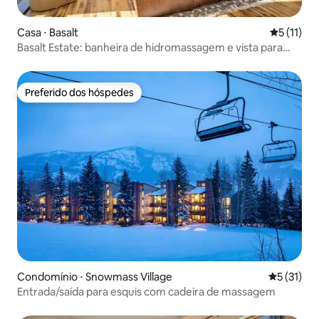
Casa ⋅ Basalt
5 de uma a
5 (11)
Basalt Estate: banheira de hidromassagem e vista para
Sopris | The Ridge
Preferido dos hóspedes
Preferido dos hóspedes
Condomínio ⋅ Snowmass Village
5 de uma a
5 (31)
Entrada/saída para esquis com cadeira de massagem