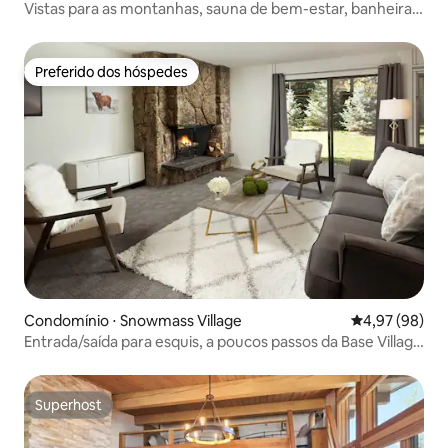
Vistas para as montanhas, sauna de bem-estar, banheira
de hidromassagem, animais de estimação, pátio com
churrasqueira
Preferido dos hóspedes
Preferido dos hóspedes
Condomínio ⋅ Snowmass Village
4,97 de uma a
4,97 (98)
Entrada/saída para esquis, a poucos passos da Base Village
com piscina!
Superhost
Superhost