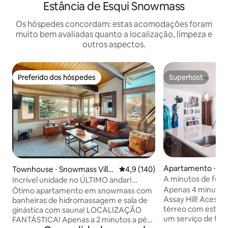
Estância de Esqui Snowmass
Os hóspedes concordam: estas acomodações foram
muito bem avaliadas quanto a localização, limpeza e
outros aspectos.
Preferido dos hóspedes
Superhost
Preferido dos hóspedes
Superhost
Apartamento ⋅ S
Townhouse ⋅ Snowmass Villa
4,9 de uma avaliação média de 
4,9 (140)
illage
ge
A minutos de festiv
Incrível unidade no ÚLTIMO andar!
Sala de ginástica
Ótimas vistas. Caminhe até tudo
Apenas 4 minutos 
Ótimo apartamento em snowmass com
Assay Hill! Acesso conveniente no piso
banheiras de hidromassagem e sala de
térreo com estaci
ginástica com sauna! LOCALIZAÇÃO
um serviço de tran
FANTÁSTICA! Apenas a 2 minutos a pé