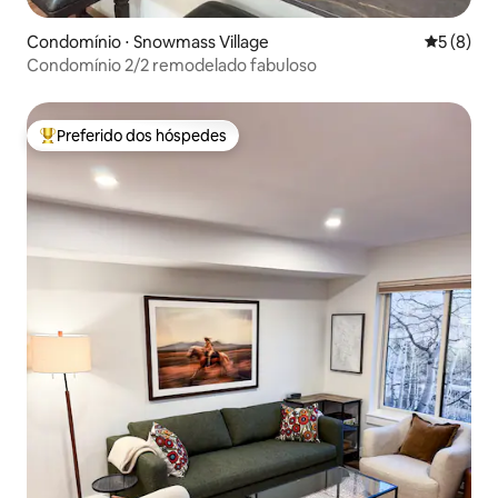
Condomínio ⋅ Snowmass Village
5 de uma 
5 (8)
Condomínio 2/2 remodelado fabuloso
Preferido dos hóspedes
Entre os melhores preferidos dos hóspedes