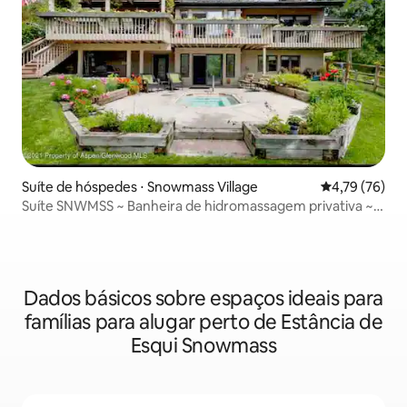
Suíte de hóspedes ⋅ Snowmass Village
4,79 de uma a
4,79 (76)
Suíte SNWMSS ~ Banheira de hidromassagem privativa ~ 2
camas/2 banheiros/6 pessoas
Dados básicos sobre espaços ideais para
famílias para alugar perto de Estância de
Esqui Snowmass