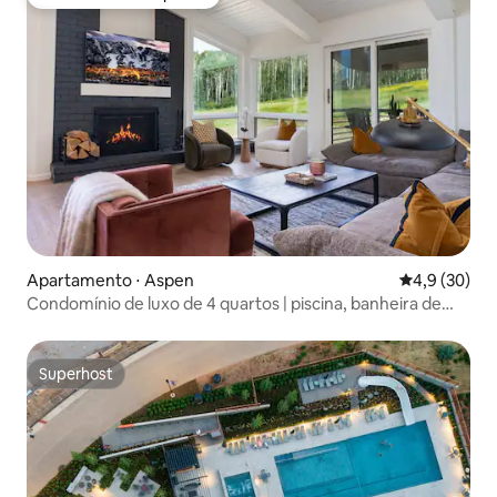
Preferido dos hóspedes
Apartamento ⋅ Aspen
4,9 de uma a
4,9 (30)
Condomínio de luxo de 4 quartos | piscina, banheira de
hidromassagem e vista para as montanhas!
Superhost
Superhost