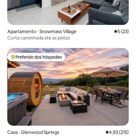
Apartamento ⋅ Snowmass Village
5 de uma a
5 (23)
Curta caminhada até as pistas
Preferido dos hóspedes
Entre os melhores preferidos dos hóspedes
Casa ⋅ Glenwood Springs
4,93 de uma av
4,93 (215)