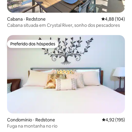
Cabana ⋅ Redstone
4,88 de uma av
4,88 (104)
Cabana situada em Crystal River, sonho dos pescadores
Preferido dos hóspedes
Preferido dos hóspedes
Condomínio ⋅ Redstone
4,92 de uma av
4,92 (195)
Fuga na montanha no rio