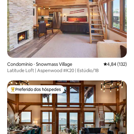
Condomínio ⋅ Snowmass Village
4,84 de uma av
4,84 (132)
Latitude Loft | Aspenwood #K20 | Estúdio/1B
Preferido dos hóspedes
Entre os melhores preferidos dos hóspedes