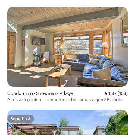
banheira de hidromassagem
Condomínio ⋅ Snowmass Village
4,87 de uma av
4,87 (108)
Acesso à piscina + banheira de hidromassagem! Estúdio
para amantes de esqui
Superhost
Superhost