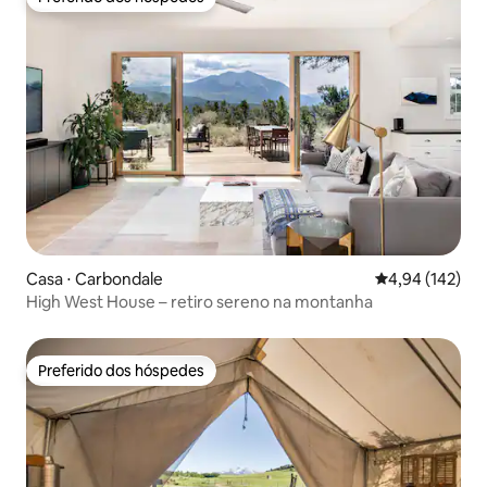
Preferido dos hóspedes
Casa ⋅ Carbondale
4,94 de uma av
4,94 (142)
High West House – retiro sereno na montanha
Preferido dos hóspedes
Preferido dos hóspedes