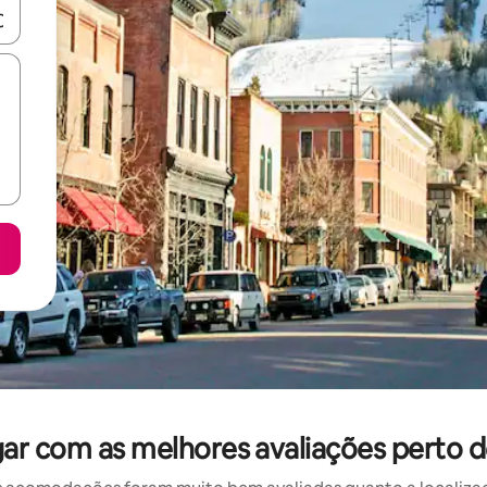
ore-os usando as seta para cima e para baixo do teclado ou tocando e
gar com as melhores avaliações perto 