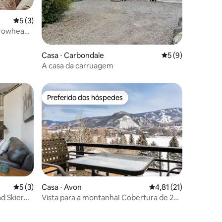
5 de uma avaliação média de 5, 3 avaliações
5 (3)
rrowhead:
família
Casa ⋅ Carbondale
5 de uma avaliaçã
5 (9)
ções
A casa da carruagem
Preferido dos hóspedes
Preferido dos hóspedes
ções
5 de uma avaliação média de 5, 3 avaliações
5 (3)
Casa ⋅ Avon
4,81 de uma avaliação
4,81 (21)
d Skier
Vista para a montanha! Cobertura de 2
quartos com piscina, banheira de
hidromassagem, ar-condicionado