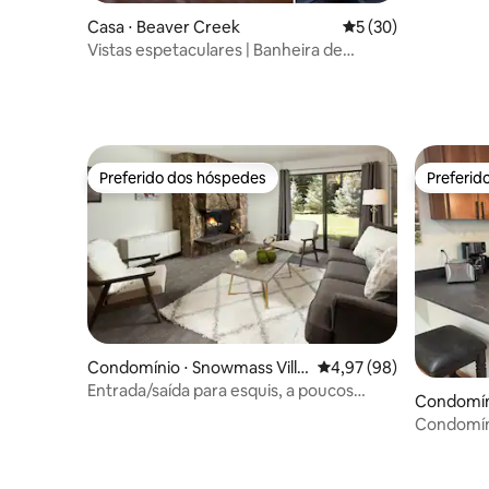
Casa ⋅ Beaver Creek
5 de uma avaliação 
5 (30)
Vistas espetaculares | Banheira de
hidromassagem privativa | 16 hóspedes
Preferido dos hóspedes
Preferid
Preferido dos hóspedes
Preferid
Condomínio ⋅ Snowmass Villa
4,97 de uma avaliação 
4,97 (98)
ge
Entrada/saída para esquis, a poucos
Condomíni
passos da Base Village com piscina!
Condomín