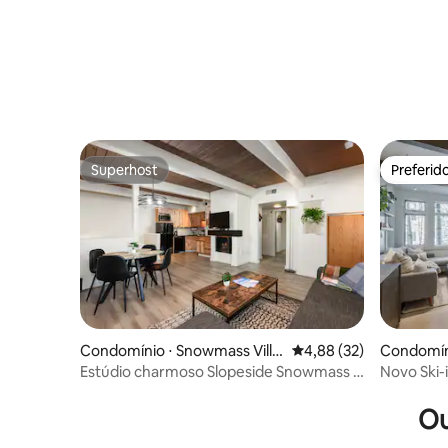
Superhost
Preferid
Superhost
Preferid
Condomínio ⋅ Snowmass Villa
4,88 de uma avaliação 
4,88 (32)
Condomíni
ge
Estúdio charmoso Slopeside Snowmass -
Novo Ski-
Saia!
comodida
Ou