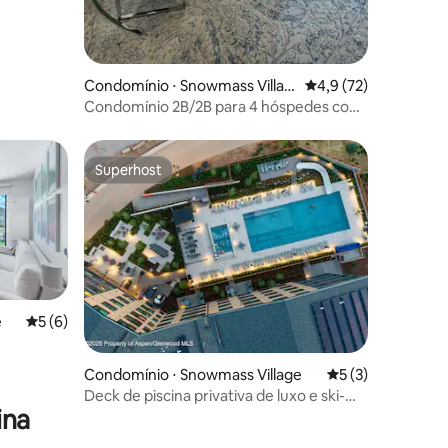
Condomínio ⋅ Snowmass Villag
4,9 de uma avaliação
4,9 (72)
e
Condomínio 2B/2B para 4 hóspedes com
transporte, RFTA e Assay Lift!
Superhost
Superhost
e
5 de uma avaliação média de 5, 6 avaliações
5 (6)
ções
Condomínio ⋅ Snowmass Village
5 de uma avaliaçã
5 (3)
Deck de piscina privativa de luxo e ski-
ina
in/out!