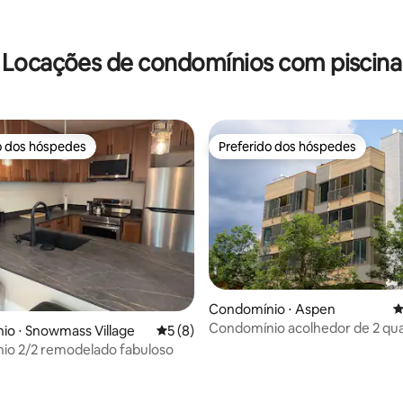
média de 5, 30 avaliações
Locações de condomínios com piscina
o dos hóspedes
Preferido dos hóspedes
o dos hóspedes
Preferido dos hóspedes
média de 5, 98 avaliações
Condomínio ⋅ Aspen
4
Condomínio acolhedor de 2 quar
o ⋅ Snowmass Village
5 de uma avaliação média de 5, 8 avalia
5 (8)
banheiros em localização privil
io 2/2 remodelado fabuloso