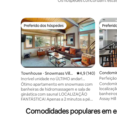
Os hóspedes concordam: estas
Preferido dos hóspedes
Preferid
Preferido dos hóspedes
Preferid
Condomíni
Townhouse ⋅ Snowmass Villag
4,9 de uma avaliação m
4,9 (140)
age
e
Perfeição
Incrível unidade no ÚLTIMO andar!
de hidrom
Ótimas vistas. Caminhe até tudo
Condomín
Ótimo apartamento em snowmass com
estacion
localizaçã
banheiras de hidromassagem e sala de
banheiros
ginástica com sauna! LOCALIZAÇÃO
Assay Hil
FANTÁSTICA! Apenas a 2 minutos a pé
(merceari
das pistas, ônibus gratuito para Aspen,
bebidas) 
shopping com lojas e restaurantes.
Comodidades populares em esp
gratuito p
Acorde com um belo nascer do sol sobre