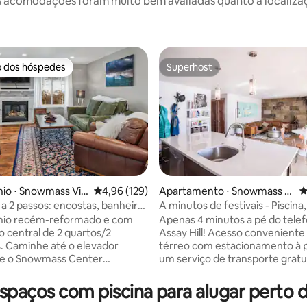
 acomodações foram muito bem avaliadas quanto a localizaçã
o dos hóspedes
Superhost
o dos hóspedes
Superhost
o ⋅ Snowmass Vill
4,96 de uma avaliação média de 5, 129 avalia
4,96 (129)
Apartamento ⋅ Snowmass Vi
4
édia de 5, 140 avaliações
llage
 a 2 passos: encostas, banheira
A minutos de festivais - Piscina,
assagem, piscina, Wi-Fi e
Sala de ginástica
io recém-reformado e com
Apenas 4 minutos a pé do telef
amento
o central de 2 quartos/2
Assay Hill! Acesso conveniente no piso
. Caminhe até o elevador
térreo com estacionamento à p
l e o Snowmass Center
um serviço de transporte gratu
a, restaurantes e loja de
15 minutos para restaurantes e 
ou pegue um transporte
Base Village e Aspen. Desfrute da vista
aços com piscina para alugar perto 
ara qualquer lugar da vila do
para as montanhas neste retiro