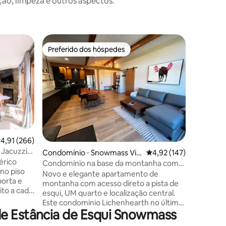
o, limpeza e outros aspectos.
Apartame
Preferido dos hóspedes
Prefe
Preferido dos hóspedes
Entre o
llage
Retiro de
montanh
Nosso a
está bem
Village. Recentemente reformado com
uma cama
cama que
quarto. Banheiros reformados no verão
de 2024! A associação tem uma nova
piscina,
ções
,91 de uma avaliação média de 5, 266 avaliações
4,91 (266)
academia 
 Jacuzzi,
Condomínio ⋅ Snowmass Vill
4,92 de uma avaliação 
4,92 (147)
muito pe
érico
age
Acomoda 
Condomínio na base da montanha com
com 2 qu
pista de esqui
Novo e elegante apartamento de
orta e
banheiro privativ
montanha com acesso direto a pista de
ito a cada
canto tran
esqui, UM quarto e localização central.
lojas de
acesso mu
Este condomínio Lichenhearth no último
Licença 
de Estância de Esqui Snowmass
andar fica ao lado da Snowmass Base
Village e a poucos passos do teleférico