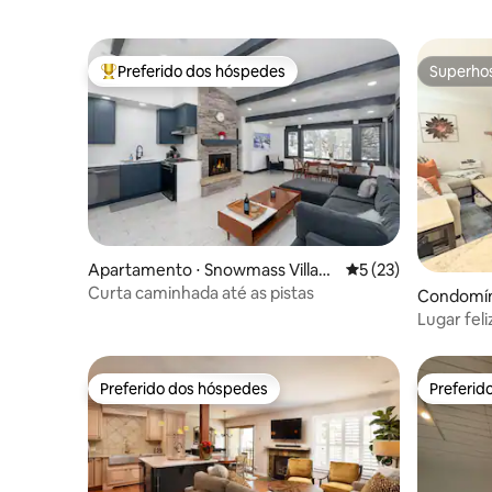
Preferido dos hóspedes
Superho
Entre os melhores preferidos dos hóspedes
Superho
Apartamento ⋅ Snowmass Villag
5 de uma avaliação 
5 (23)
e
Curta caminhada até as pistas
Condomíni
ge
Lugar fel
Preferido dos hóspedes
Preferid
Preferido dos hóspedes
Preferid