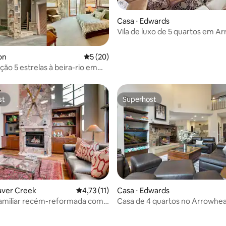
Casa ⋅ Edwards
Vila de luxo de 5 quartos em A
traslado de esqui, diversão em 
 média de 5, 7 avaliações
on
5 de uma avaliação média de 5, 20 avalia
5 (20)
o 5 estrelas à beira-rio em
Beaver Creek!
st
Superhost
st
Superhost
aver Creek
4,73 de uma avaliação média de 5, 11 avalia
4,73 (11)
Casa ⋅ Edwards
familiar recém-reformada com
Casa de 4 quartos no Arrowhea
 de hidromassagem!
Shuttle com mesa de bilhar,