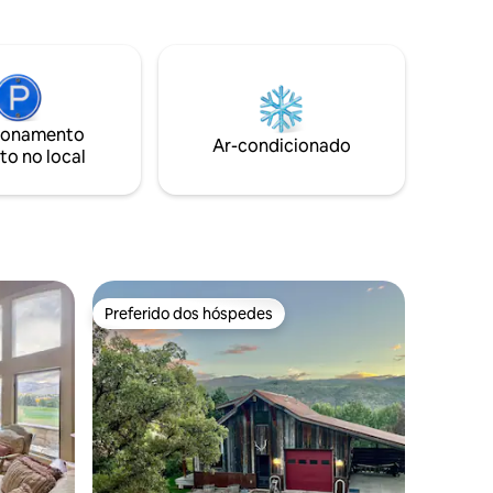
ass.
principal de Snowmass, Village Express e
u cozinhe
escola de esqui. Tudo o que Snowmass
ão a gás.
Village tem a oferecer é de fácil acesso a
ina
pé. Este complexo privado tem a
banheira
banheira de hidromassagem mais
próxima e a piscina aquecida do elevador
rão, tudo
ionamento
Village Express. Ele também tem um
Ar-condicionado
iagem
to no local
elevador, 1 vaga de estacionamento
coberta, sala de armazenamento de
esqui e lavanderia! STR # 044856
Preferido dos hóspedes
Preferido dos hóspedes