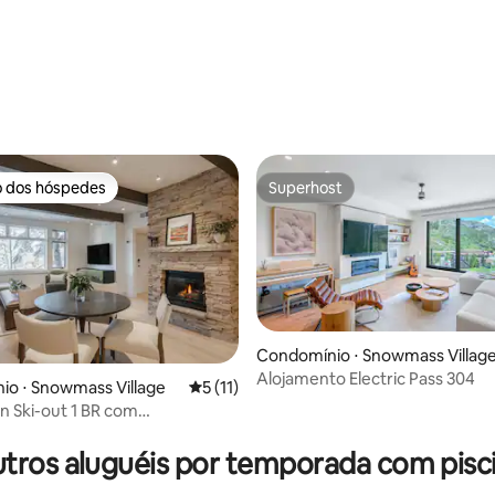
o dos hóspedes
Superhost
o dos hóspedes
Superhost
Condomínio ⋅ Snowmass Villag
Alojamento Electric Pass 304
média de 5, 32 avaliações
o ⋅ Snowmass Village
5 de uma avaliação média de 5, 11 avalia
5 (11)
in Ski-out 1 BR com
des do resort
tros aluguéis por temporada com pisc