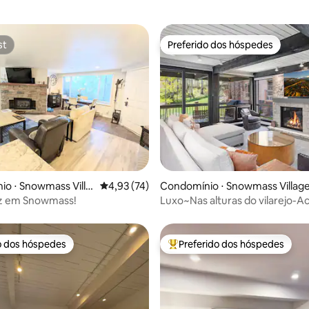
st
Preferido dos hóspedes
st
Preferido dos hóspedes
média de 5, 23 avaliações
o ⋅ Snowmass Villa
4,93 de uma avaliação média de 5, 74 avalia
4,93 (74)
Condomínio ⋅ Snowmass Villag
iz em Snowmass!
Luxo~Nas alturas do vilarejo-A
direto às pistas-Piscina
o dos hóspedes
Preferido dos hóspedes
o dos hóspedes
Entre os melhores preferidos d