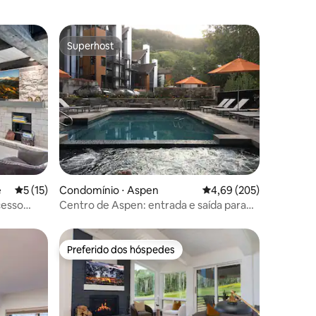
Superhost
Superhost
ções
e
5 de uma avaliação média de 5, 15 avaliações
5 (15)
Condomínio ⋅ Aspen
4,69 de uma avaliação m
4,69 (205)
cesso
Centro de Aspen: entrada e saída para
esquis
Preferido dos hóspedes
os hóspedes
Preferido dos hóspedes