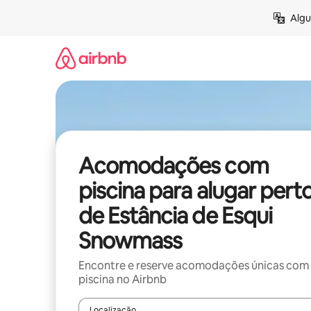
Pular
Algu
para
o
conteúdo
Acomodações com
piscina para alugar pert
de Estância de Esqui
Snowmass
Encontre e reserve acomodações únicas com
piscina no Airbnb
Localização