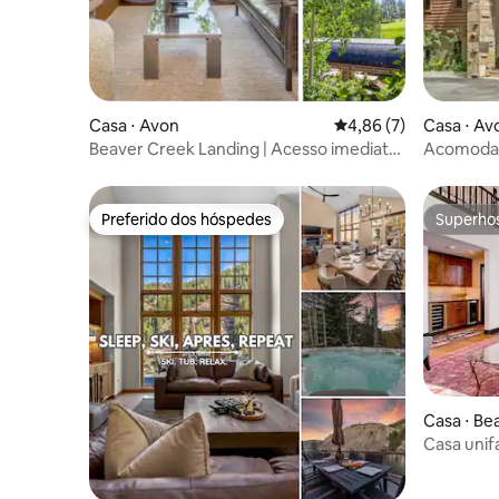
Casa ⋅ Avon
4,86 de uma avaliação
4,86 (7)
Casa ⋅ Av
Beaver Creek Landing | Acesso imediato
Acomodaçã
às pistas de esqui + piscina
frente a 
Preferido dos hóspedes
Superho
Preferido dos hóspedes
Superho
Casa ⋅ Be
Casa uni
banheira