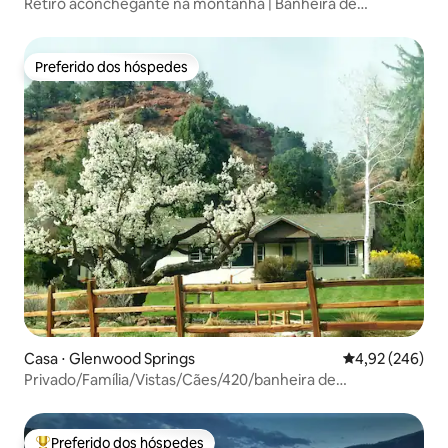
Retiro aconchegante na montanha | Banheira de
hidromassagem | Perto de Aspen
Preferido dos hóspedes
Preferido dos hóspedes
Casa ⋅ Glenwood Springs
4,92 de uma ava
4,92 (246)
Privado/Família/Vistas/Cães/420/banheira de
hidromassagem
Preferido dos hóspedes