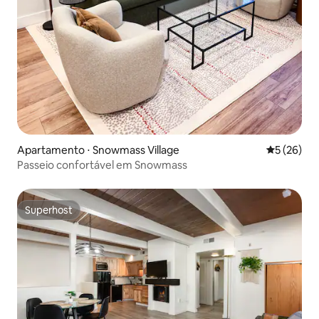
Apartamento ⋅ Snowmass Village
5 de uma a
5 (26)
Passeio confortável em Snowmass
Superhost
Superhost