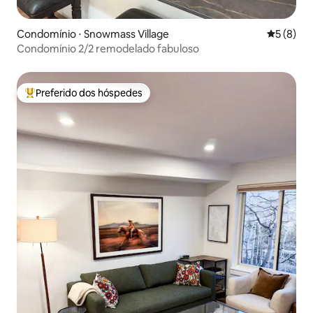
Condomínio ⋅ Snowmass Village
5 de uma 
5 (8)
Condomínio 2/2 remodelado fabuloso
Preferido dos hóspedes
Entre os melhores preferidos dos hóspedes