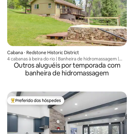
Cabana ⋅ Redstone Historic District
4 cabanas à beira do rio | Banheira de hidromassagem |
Outros aluguéis por temporada com
Fontes termais
banheira de hidromassagem
Preferido dos hóspedes
Entre os melhores preferidos dos hóspedes