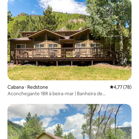
Cabana ⋅ Redstone
4,77 de uma a
4,77 (78)
Aconchegante 1BR à beira-mar | Banheira de
hidromassagem | Varanda