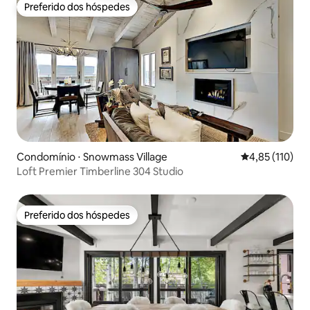
Preferido dos hóspedes
Preferido dos hóspedes
Condomínio ⋅ Snowmass Village
4,85 de uma av
4,85 (110)
Loft Premier Timberline 304 Studio
Preferido dos hóspedes
Preferido dos hóspedes