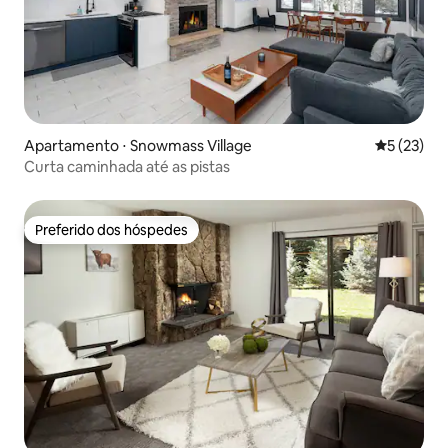
Apartamento ⋅ Snowmass Village
5 de uma a
5 (23)
Curta caminhada até as pistas
Preferido dos hóspedes
Preferido dos hóspedes