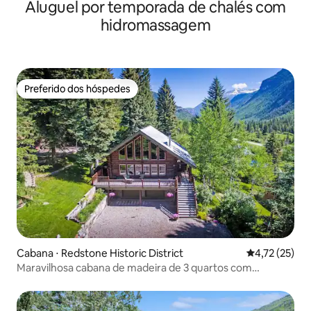
Aluguel por temporada de chalés com
hidromassagem
Preferido dos hóspedes
Preferido dos hóspedes
Cabana ⋅ Redstone Historic District
4,72 de uma a
4,72 (25)
Maravilhosa cabana de madeira de 3 quartos com
banheira de hidromassagem