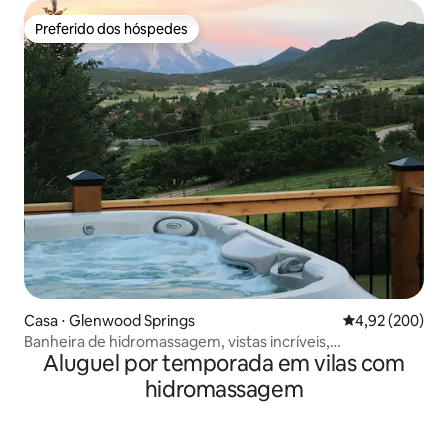
Preferido dos hóspedes
Preferido dos hóspedes
Casa ⋅ Glenwood Springs
4,92 de uma ava
4,92 (200)
Banheira de hidromassagem, vistas incríveis,
Aluguel por temporada em vilas com
famílias/grupos, privativo
hidromassagem