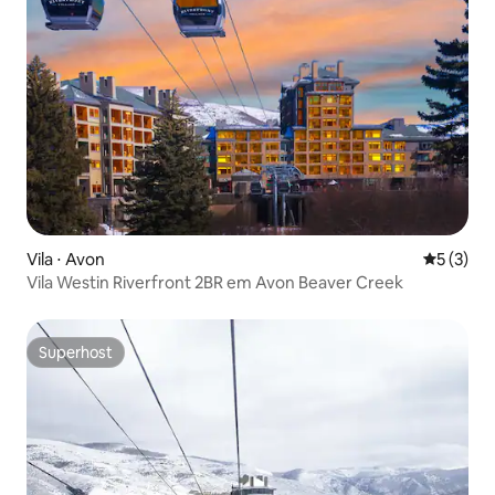
Vila ⋅ Avon
5 de uma 
5 (3)
Vila Westin Riverfront 2BR em Avon Beaver Creek
Superhost
Superhost