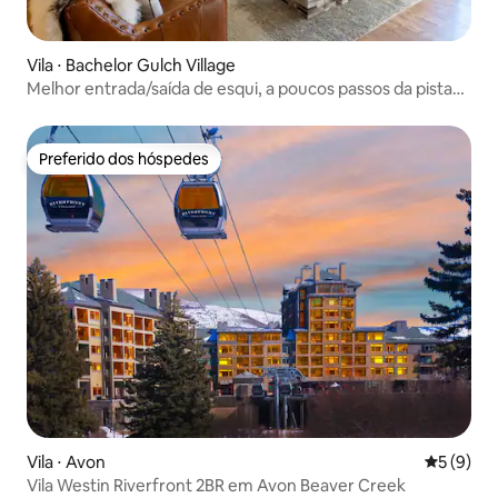
Vila ⋅ Bachelor Gulch Village
Melhor entrada/saída de esqui, a poucos passos da pista
de esqui Bachelor Gulch
Preferido dos hóspedes
Preferido dos hóspedes
Vila ⋅ Avon
5 de uma 
5 (9)
Vila Westin Riverfront 2BR em Avon Beaver Creek