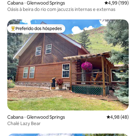
Cabana ⋅ Glenwood Springs
4,99 de uma av
4,99 (199)
Oásis à beira do rio com jacuzzis internas e externas
Preferido dos hóspedes
Entre os melhores preferidos dos hóspedes
Cabana ⋅ Glenwood Springs
4,98 de uma a
4,98 (48)
Chalé Lazy Bear