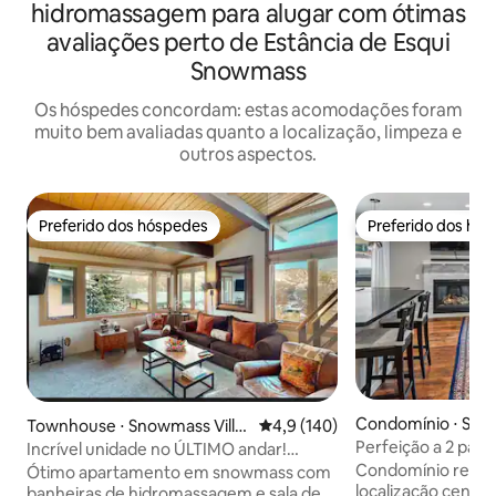
hidromassagem para alugar com ótimas
avaliações perto de Estância de Esqui
Snowmass
Os hóspedes concordam: estas acomodações foram
muito bem avaliadas quanto a localização, limpeza e
outros aspectos.
Preferido dos hóspedes
Preferido dos hó
Preferido dos hóspedes
Preferido dos hó
Condomínio ⋅ Snow
Townhouse ⋅ Snowmass Villa
4,9 de uma avaliação média de 
4,9 (140)
age
ge
Perfeição a 2 pass
Incrível unidade no ÚLTIMO andar!
de hidromassagem,
Ótimas vistas. Caminhe até tudo
Condomínio recé
Ótimo apartamento em snowmass com
estacionamento
localização centra
banheiras de hidromassagem e sala de