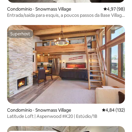
Condomínio ⋅ Snowmass Village
4,97 de uma a
4,97 (98)
Entrada/saída para esquis, a poucos passos da Base Village
com piscina!
Superhost
Superhost
Condomínio ⋅ Snowmass Village
4,84 de uma av
4,84 (132)
Latitude Loft | Aspenwood #K20 | Estúdio/1B