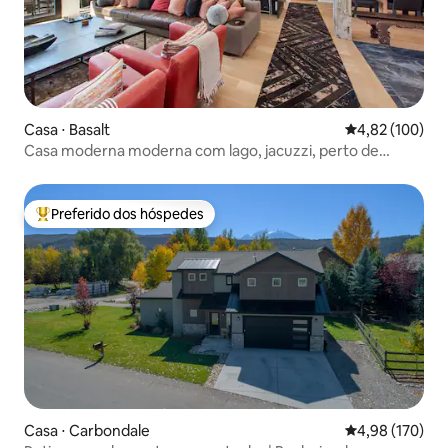
Casa ⋅ Basalt
4,82 de uma av
4,82 (100)
Casa moderna moderna com lago, jacuzzi, perto de
Aspen
Preferido dos hóspedes
Entre os melhores preferidos dos hóspedes
Casa ⋅ Carbondale
4,98 de uma av
4,98 (170)