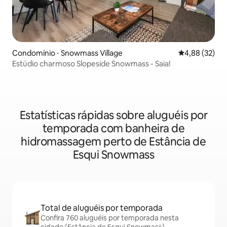
Condomínio ⋅ Snowmass Village
4,88 de uma a
4,88 (32)
Estúdio charmoso Slopeside Snowmass - Saia!
Estatísticas rápidas sobre aluguéis por
temporada com banheira de
hidromassagem perto de Estância de
Esqui Snowmass
Total de aluguéis por temporada
Confira 760 aluguéis por temporada nesta