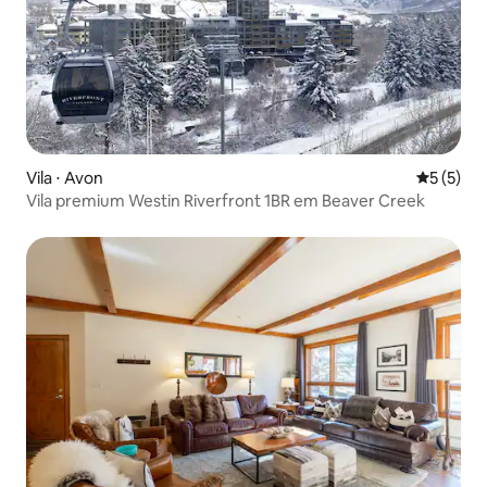
Vila ⋅ Avon
5 de uma 
5 (5)
Vila premium Westin Riverfront 1BR em Beaver Creek