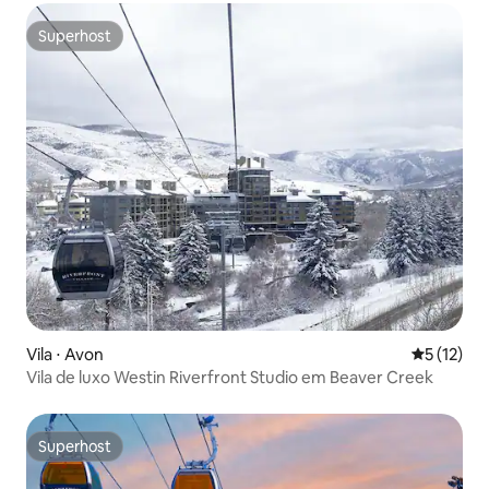
Superhost
Superhost
Vila ⋅ Avon
5 de uma a
5 (12)
Vila de luxo Westin Riverfront Studio em Beaver Creek
Superhost
Superhost