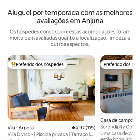
Aluguel por temporada com as melhores
avaliações em Anjuna
Os hóspedes concordam: estas acomodações foram
muito bem avaliadas quanto a localização, limpeza e
outros aspectos.
Preferido dos hóspedes
Preferido dos hó
Entre os melhores preferidos dos hóspedes
Preferido dos hó
Casa de campo ⋅ 
Serendipity Cott
Vila ⋅ Arpora
4,97 de uma avaliação média de 
4,97 (119)
tranquila em Cala
Uma casa de cam
Villa Divino - | Piscina privada | Terraço |
estilo boho, situ