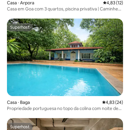
Casa ⋅ Arpora
4,83 de uma a
4,83 (12)
Casa em Goa com 3 quartos, piscina privativa | Caminhe
até a praia de Anjuna
Superhost
Superhost
Casa ⋅ Baga
4,83 de uma a
4,83 (24)
Propriedade portuguesa no topo da colina com noite de
cinema ao ar livre
Superhost
Superhost