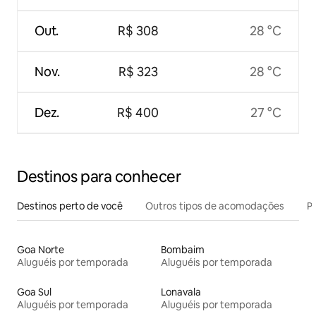
Out.
R$ 308
28 °C
Nov.
R$ 323
28 °C
Dez.
R$ 400
27 °C
Destinos para conhecer
Destinos perto de você
Outros tipos de acomodações
Pr
Goa Norte
Bombaim
Aluguéis por temporada
Aluguéis por temporada
Goa Sul
Lonavala
Aluguéis por temporada
Aluguéis por temporada