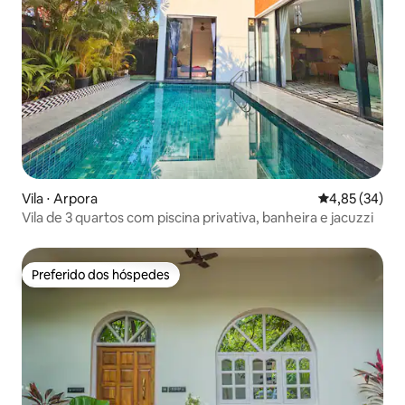
Vila ⋅ Arpora
4,85 de uma a
4,85 (34)
Vila de 3 quartos com piscina privativa, banheira e jacuzzi
Preferido dos hóspedes
Preferido dos hóspedes