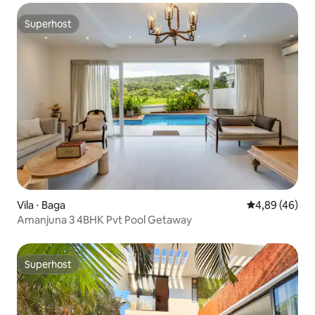
Superhost
Superhost
Vila ⋅ Baga
4,89 de uma a
4,89 (46)
Amanjuna 3 4BHK Pvt Pool Getaway
Superhost
Superhost