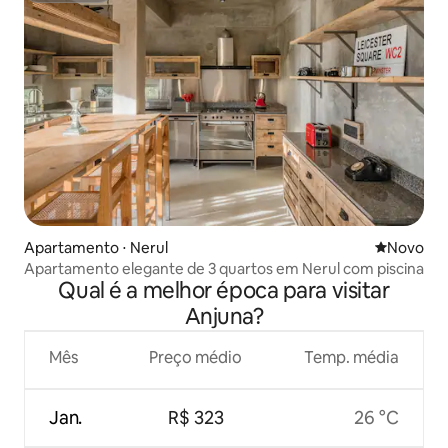
Apartamento ⋅ Nerul
Novo lugar
Novo
Apartamento elegante de 3 quartos em Nerul com piscina
Qual é a melhor época para visitar
Anjuna?
Mês
Preço médio
Temp. média
Jan.
R$ 323
26 °C