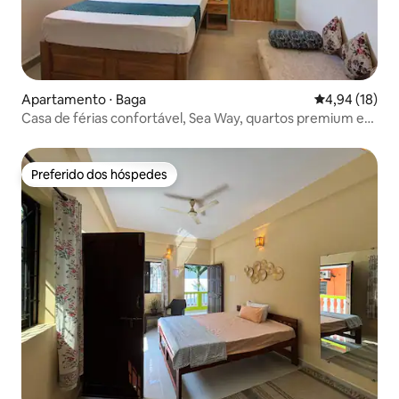
Apartamento ⋅ Baga
4,94 de uma a
4,94 (18)
Casa de férias confortável, Sea Way, quartos premium em
Baga
Preferido dos hóspedes
Preferido dos hóspedes