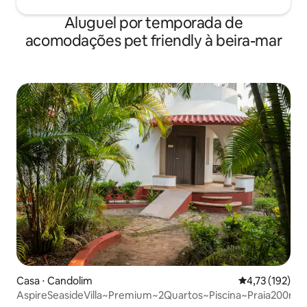
Aluguel por temporada de
acomodações pet friendly à beira-mar
Casa ⋅ Candolim
4,73 de uma av
4,73 (192)
AspireSeasideVilla~Premium~2Quartos~Piscina~Praia200m