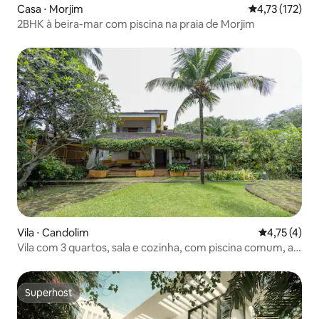
Casa ⋅ Morjim
4,73 de uma av
4,73 (172)
2BHK à beira-mar com piscina na praia de Morjim
Vila ⋅ Candolim
4,75 de uma 
4,75 (4)
Vila com 3 quartos, sala e cozinha, com piscina comum, a
50 m da praia
Superhost
Superhost