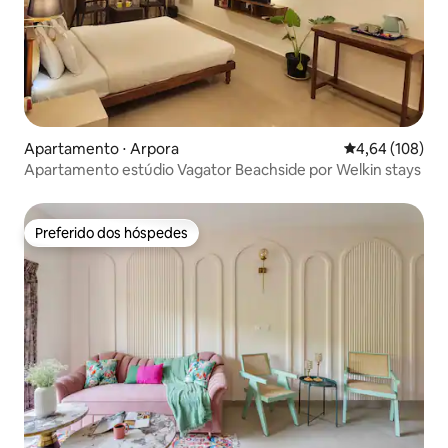
Apartamento ⋅ Arpora
4,64 de uma av
4,64 (108)
Apartamento estúdio Vagator Beachside por Welkin stays
Preferido dos hóspedes
Preferido dos hóspedes