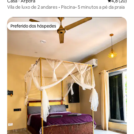
Casa ⋅ Arpora
4,8 de uma a
4,8 (20)
Vila de luxo de 2 andares • Piscina• 5 minutos a pé da praia
Preferido dos hóspedes
Preferido dos hóspedes