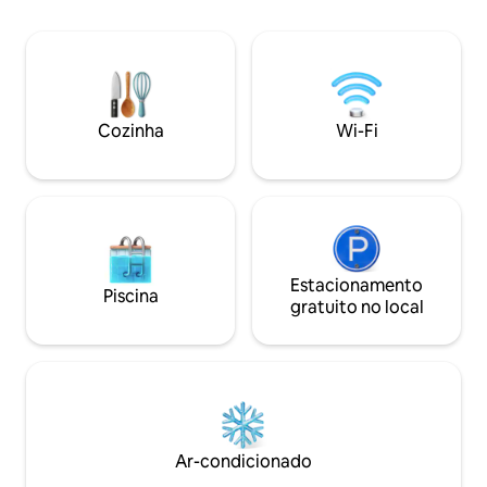
vistas panorâmic
varanda privativa 
do pôr do sol ou 
uma brisa fresca 
frente à praia d
restaurantes e ca
Cozinha
Wi-Fi
curta distância a p
Estacionamento
Piscina
gratuito no local
Ar-condicionado