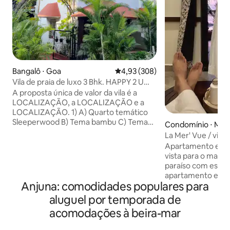
Bangalô ⋅ Goa
4,93 de uma avaliação média de 
4,93 (308)
Vila de praia de luxo 3 Bhk. HAPPY 2 U
Candolim.
A proposta única de valor da vila é a
LOCALIZAÇÃO, a LOCALIZAÇÃO e a
LOCALIZAÇÃO. 1) A) Quarto temático
Sleeperwood B) Tema bambu C) Tema
Condomínio ⋅ Ma
de madeira de teca 2) 3 quartos com ar
La Mer' Vue / vist
condicionado e cama King/Queen. 3)
blue's ashwe hom
Apartamento estú
Sala de estar com ar condicionado. 4)
vista para o mar em Goa. F
PORTÃO PRIVADO para a PRAIA. 5)
paraíso com este
Facilitar o trabalho remotamente. Ideal
apartamento estúd
para trabalho com internet de alta
Anjuna: comodidades populares para
mar, em frente à m
velocidade ininterrupta Até 100 mbps.
Ashwem, aninhado
aluguel por temporada de
(mesmo que haja um corte de energia)
cênica, este estú
6) ESTACIONAMENTO (gratuito) 7)
acomodações à beira-mar
confortos modern
PISCINA compartilhada 8) Backup de
vida costeira de 
energia na forma de inversor.