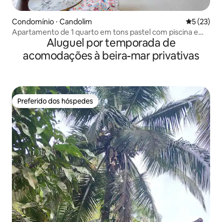
Condomínio ⋅ Candolim
5 de uma a
5 (23)
Apartamento de 1 quarto em tons pastel com piscina e
Aluguel por temporada de
academia | Candolim, norte de Goa
acomodações à beira-mar privativas
Preferido dos hóspedes
Preferido dos hóspedes