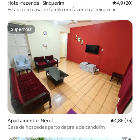
Hotel-fazenda ⋅ Sinquerim
4,9 de uma a
4,9 (20)
Estadia em casa de família em fazenda à beira-mar
Superhost
Superhost
Apartamento ⋅ Nerul
4,85 de uma a
4,85 (75)
Casa de hóspedes perto da praia de candolim