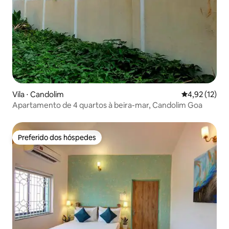
Vila ⋅ Candolim
4,92 de uma a
4,92 (12)
Apartamento de 4 quartos à beira-mar, Candolim Goa
Preferido dos hóspedes
Preferido dos hóspedes