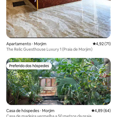
Apartamento ⋅ Morjim
4,92 de uma a
4,92 (71)
The Relic Guesthouse Luxury 1 (Praia de Morjim)
Preferido dos hóspedes
Preferido dos hóspedes
Casa de hóspedes ⋅ Morjim
4,89 de uma av
4,89 (64)
Casa de madeira vermelha a 50 metros da praia