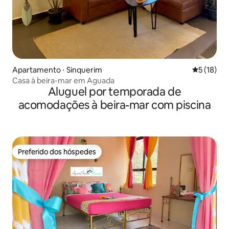
Apartamento ⋅ Sinquerim
5 de uma a
5 (18)
Casa à beira-mar em Aguada
Aluguel por temporada de
acomodações à beira-mar com piscina
Preferido dos hóspedes
Preferido dos hóspedes