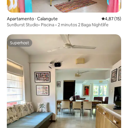
Apartamento ⋅ Calangute
4,87 de uma a
4,87 (15)
SunBurst Studio• Piscina • 2 minutos 2 Baga Nightlife
Superhost
Superhost