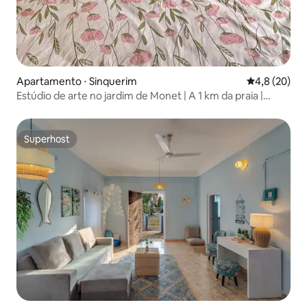
Apartamento ⋅ Sinquerim
4,8 de uma a
4,8 (20)
Estúdio de arte no jardim de Monet | A 1 km da praia |
Piscina
Superhost
Superhost