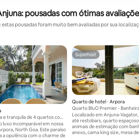
Anjuna: pousadas com ótimas avaliaçõe
estas pousadas foram muito bem avaliadas por sua localizaçã
Superhost
Superhost
Quarto de hotel ⋅ Arpora
Quarto BluO Premier - Banheira
édia de 5, 240 avaliações
a
piscina, café da manhã
Localizado em Anjuna-Vagator
na e tranquila de 4 quartos com
até restobars, quarto espaçoso
m Goa
 o luxo incomparável em nossa
animais de estimação com ban
 Arpora, North Goa. Este paraíso
anexo, cama king size, mesa de
 a opulência com o charme de
e assentos na cadeira. * USP - grande