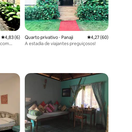
4,83 de uma avaliação média de 5, 6 avaliações
4,83 (6)
Quarto privativo ⋅ Panaji
4,27 de uma avaliação
4,27 (60)
ções
o com
A estadia de viajantes preguiçosos!