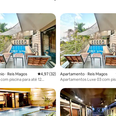
média de 5, 29 avaliações
o ⋅ Reis Magos
4,97 de uma avaliação média de 5, 32 avalia
4,97 (32)
Apartamento ⋅ Reis Magos
 com piscina para até 12
Apartamentos Luxe 03 com pis
norte de Goa