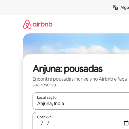
Pular
Algu
para
o
conteúdo
Anjuna: pousadas
Encontre pousadas incríveis no Airbnb e faça
sua reserva
Localização
Quando os resultados estiverem disponíveis, expl
Check-in