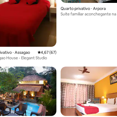
Quarto privativo ⋅ Arpora
Suíte familiar aconchegante na 
Ozran, Vagator
ivativo ⋅ Assagao
4,67 de uma avaliação média de 5, 67 avalia
4,67 (67)
ao House - Elegant Studio