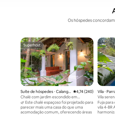
Os hóspedes concordam: 
Superhost
Superhost
Suíte de hóspedes ⋅ Calangu
4,74 de uma avaliação m
4,74 (240)
Vila ⋅ Parr
te
Chalé com jardim escondido em
Vila sere
Calangute | Privativo
piscina e
🌿 Este chalé espaçoso foi projetado para
Fuja para
parecer mais uma casa do que uma
vila 4-BR
acomodação comum, oferecendo áreas
harmoniza