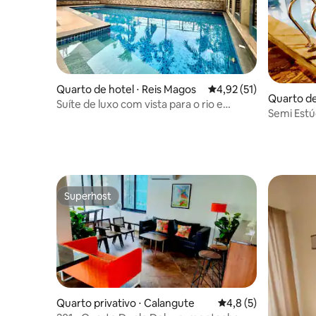
Quarto de hotel ⋅ Reis Magos
4,92 de uma avaliação 
4,92 (51)
Quarto de
Suíte de luxo com vista para o rio e
Semi Estú
piscina em North Goa
até 6 Por
Superhost
Superhost
Quarto privativo ⋅ Calangute
4,8 de uma avaliação
4,8 (5)