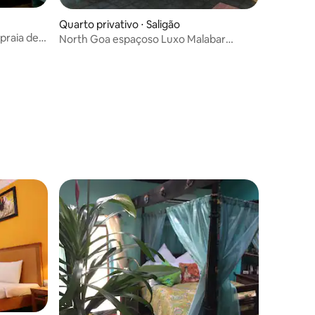
Quarto privativo ⋅ Saligão
praia de
North Goa espaçoso Luxo Malabar
Garden Rm
ções