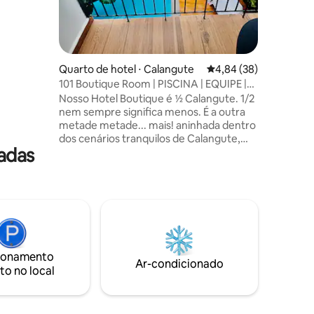
da manhã
nossos h
m
a
s
espuma
Quarto de hotel ⋅ Calangute
4,84 de uma avaliação
4,84 (38)
101 Boutique Room | PISCINA | EQUIPE |
ções. A
B'FAST @ Calangute
Nosso Hotel Boutique é ½ Calangute. 1/2
na para
nem sempre significa menos. É a outra
metade metade... mais! aninhada dentro
Premium,
dos cenários tranquilos de Calangute,
adas
longe da agitação das ruas
movimentadas, você pode esperar uma
estadia calma e tranquila com todas as
comodidades certas. A diversão e a
emoção de Calangute estão a poucos
minutos de distância. Estamos perto de
Calangute & Candolim Beach, Clubes
como SinQ, LPK, Cohibas, etc. Perfeito
ionamento
para casais, aventureiros individuais,
Ar-condicionado
to no local
famílias (com crianças) e grandes grupos
quando reservados como quartos juntos.