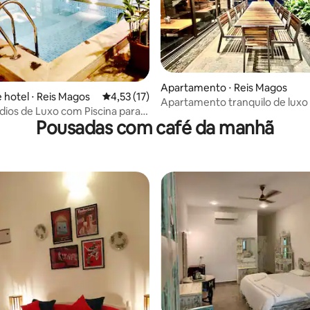
média de 5, 51 avaliações
Apartamento ⋅ Reis Magos
 hotel ⋅ Reis Magos
4,53 de uma avaliação média de 5, 17 avalia
4,53 (17)
Apartamento tranquilo de lux
dios de Luxo com Piscina para
piscina no norte de Goa
Pousadas com café da manhã
vorim
 média de 5, 5 avaliações