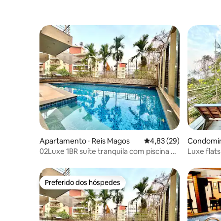
Apartamento ⋅ Reis Magos
4,83 de uma avaliação 
4,83 (29)
Condomíni
02Luxe 1BR suíte tranquila com piscina no
Luxe flats
norte de Goa
pessoas
Preferido dos hóspedes
Preferido dos hóspedes