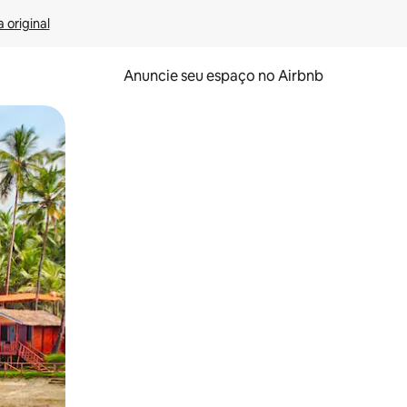
 original
Anuncie seu espaço no Airbnb
 deslizando o dedo na tela.