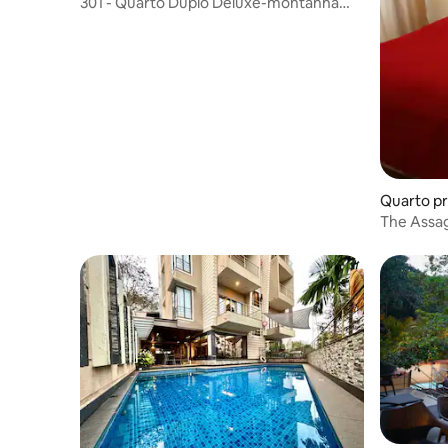
301 - Quarto Duplo Deluxe-montanha
virada para TR/PISCINA/CAFÉ DA
MANHÃ
Quarto pr
The Assag