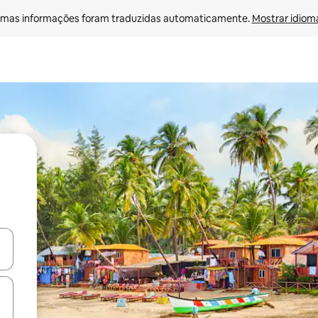
mas informações foram traduzidas automaticamente. 
Mostrar idioma
ore-os usando as seta para cima e para baixo do teclado ou tocando e