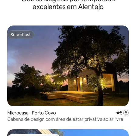
excelentes em Alentejo
Superhost
Superhost
Microcasa ⋅ Porto Covo
5 de uma 
5 (5)
Cabana de design com área de estar privativa ao ar livre