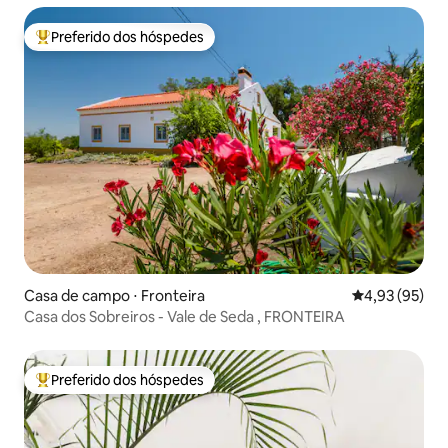
Preferido dos hóspedes
Entre os melhores preferidos dos hóspedes
Casa de campo ⋅ Fronteira
4,93 de uma a
4,93 (95)
Casa dos Sobreiros - Vale de Seda , FRONTEIRA
Preferido dos hóspedes
Entre os melhores preferidos dos hóspedes