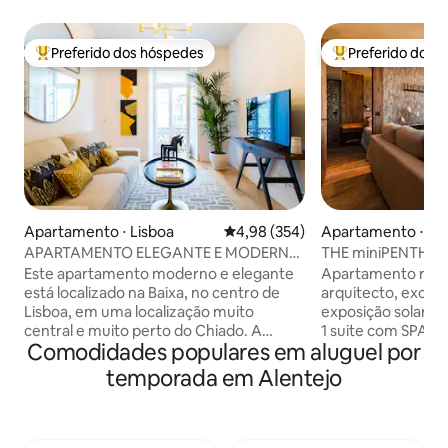
Preferido dos hóspedes
Preferido dos 
Entre os melhores preferidos dos hóspedes
Entre os melhore
Apartamento ⋅ Lisboa
4,98 de uma avaliação média de 
4,98 (354)
Apartamento ⋅ Pa
APARTAMENTO ELEGANTE E MODERNO
THE miniPENTHOUS
- CORAÇÃO DA BAIXA
Este apartamento moderno e elegante
Apartamento reco
está localizado na Baixa, no centro de
arquitecto, excele
Lisboa, em uma localização muito
exposição solar, co
central e muito perto do Chiado. A
1 suite com SPA e banho turco com
Comodidades populares em aluguel por
decoração é sofisticada com belas
aromaterapia. 1 s
pinturas na sala de estar e ambiente
vista mar, tela de
temporada em Alentejo
confortável em todo o apartamento
Sala com vista de m
com A/C. Recentemente reformado, o
onde poderá disfr
edifício mantém o caráter tradicional da
estar e de um ba
Baixa, mas moderno por dentro com
ferro forjado. Per