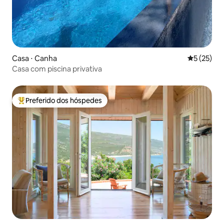
Casa ⋅ Canha
5 de uma a
5 (25)
Casa com piscina privativa
Preferido dos hóspedes
Entre os melhores preferidos dos hóspedes