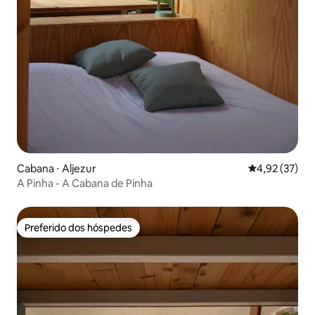
Cabana ⋅ Aljezur
4,92 de uma a
4,92 (37)
A Pinha - A Cabana de Pinha
Preferido dos hóspedes
Preferido dos hóspedes