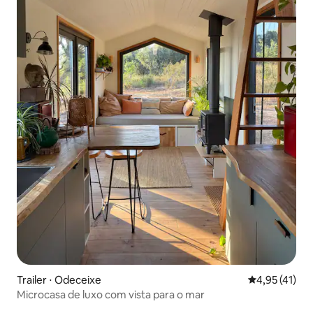
Trailer ⋅ Odeceixe
4,95 de uma a
4,95 (41)
Microcasa de luxo com vista para o mar