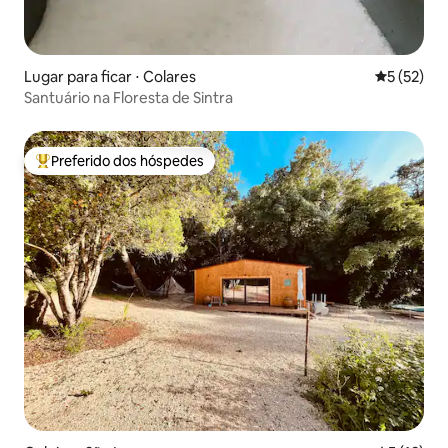
Lugar para ficar ⋅ Colares
5 de uma a
5 (52)
Santuário na Floresta de Sintra
Preferido dos hóspedes
Entre os melhores preferidos dos hóspedes