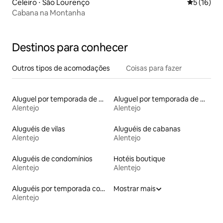
Celeiro ⋅ São Lourenço
5 de uma a
5 (16)
Cabana na Montanha
Destinos para conhecer
Outros tipos de acomodações
Coisas para fazer
Aluguel por temporada de moinhos
Aluguel por temporada de microcasas
Alentejo
Alentejo
Aluguéis de vilas
Aluguéis de cabanas
Alentejo
Alentejo
Aluguéis de condomínios
Hotéis boutique
Alentejo
Alentejo
Aluguéis por temporada com café da manhã
Mostrar mais
Alentejo