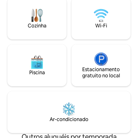
dois elevadores. Basta sair do edifício
cafés e supermerc
para o coração da Baixa, onde você pode
comboio. Ar condi
jantar, fazer compras e desfrutar do
aquecido em todas
melhor que Lisboa tem a oferecer!
independente por 
Cozinha
Wi-Fi
Estacionamento
Piscina
gratuito no local
Ar-condicionado
Outros aluguéis por temporada