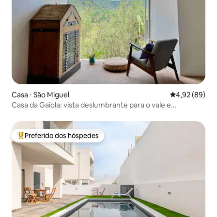
Casa ⋅ São Miguel
4,92 de uma a
4,92 (89)
Casa da Gaiola: vista deslumbrante para o vale e
privacidade
Preferido dos hóspedes
Entre os melhores preferidos dos hóspedes