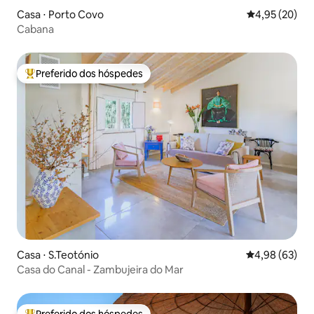
Casa ⋅ Porto Covo
4,95 de uma a
4,95 (20)
Cabana
Preferido dos hóspedes
Entre os melhores preferidos dos hóspedes
Casa ⋅ S.Teotónio
4,98 de uma a
4,98 (63)
Casa do Canal - Zambujeira do Mar
Preferido dos hóspedes