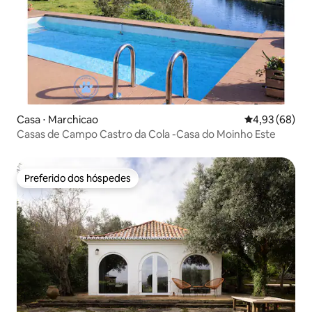
Casa ⋅ Marchicao
4,93 de uma a
4,93 (68)
Casas de Campo Castro da Cola -Casa do Moinho Este
Preferido dos hóspedes
Preferido dos hóspedes