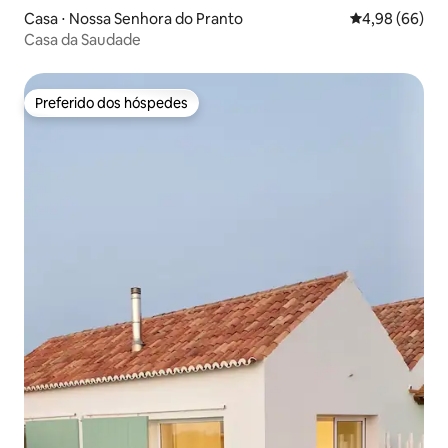
Casa ⋅ Nossa Senhora do Pranto
4,98 de uma av
4,98 (66)
Casa da Saudade
Preferido dos hóspedes
Preferido dos hóspedes