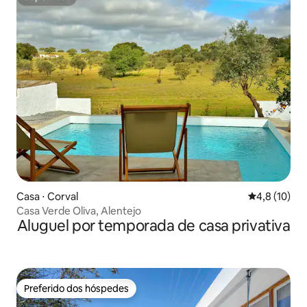
Superhost
Casa ⋅ Corval
4,8 de uma a
4,8 (10)
Casa Verde Oliva, Alentejo
Aluguel por temporada de casa privativa
Preferido dos hóspedes
Preferido dos hóspedes