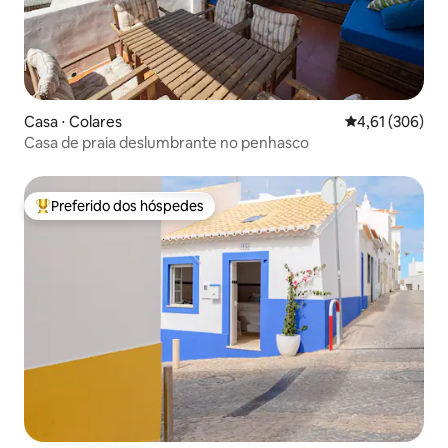
Casa ⋅ Colares
4,61 de uma av
4,61 (306)
Casa de praia deslumbrante no penhasco
Preferido dos hóspedes
Entre os melhores preferidos dos hóspedes