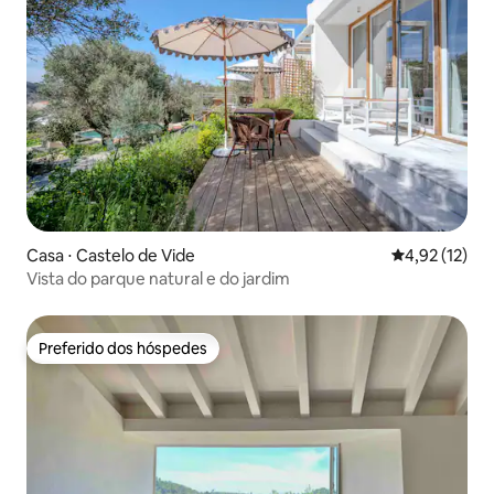
Casa ⋅ Castelo de Vide
4,92 de uma a
4,92 (12)
Vista do parque natural e do jardim
Preferido dos hóspedes
Preferido dos hóspedes