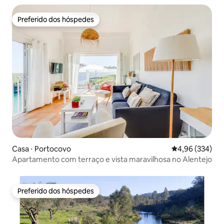
Preferido dos hóspedes
Preferido dos hóspedes
Casa ⋅ Portocovo
4,96 de uma ava
4,96 (334)
Apartamento com terraço e vista maravilhosa no Alentejo
Preferido dos hóspedes
Preferido dos hóspedes