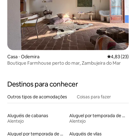
Casa ⋅ Odemira
4,83 de uma a
4,83 (23)
Boutique Farmhouse perto do mar, Zambujeira do Mar
Destinos para conhecer
Outros tipos de acomodações
Coisas para fazer
Aluguéis de cabanas
Aluguel por temporada de microcasas
Alentejo
Alentejo
Aluguel por temporada de moinhos
Aluguéis de vilas