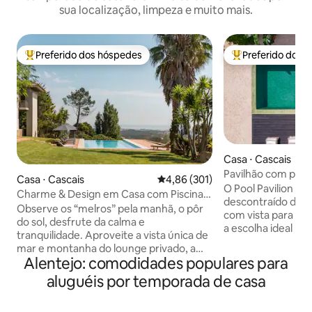
sua localização, limpeza e muito mais.
Preferido dos hóspedes
Preferido dos 
Entre os melhores preferidos dos hóspedes
Entre os melhore
Casa ⋅ Cascais
Pavilhão com pisci
Casa ⋅ Cascais
4,86 de uma avaliação média de 
4,86 (301)
O Pool Pavilion é
Charme & Design em Casa com Piscina e
descontraído de d
Vista Magnífica de Mar e Montanha
Observe os “melros” pela manhã, o pôr
com vista para um
do sol, desfrute da calma e
a escolha ideal p
tranquilidade. Aproveite a vista única de
alegre e relaxant
mar e montanha do lounge privado, a
alto padrão com m
Alentejo: comodidades populares para
piscina infinita, a “Serra de Sintra”-a
sofisticados, como
montanha mágica, os seus bosques
aluguéis por temporada de casa
cimento, paredes 
encantados, conventos e palácios.
de linho, e decora
Possibilidade de incluir uma mesa de
suaves, mistura-