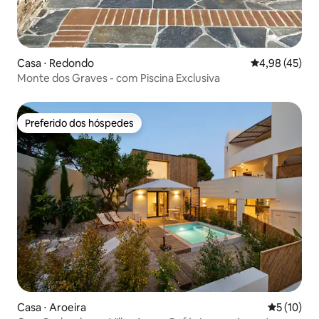
Casa ⋅ Redondo
4,98 de uma a
4,98 (45)
Monte dos Graves - com Piscina Exclusiva
Preferido dos hóspedes
Preferido dos hóspedes
Casa ⋅ Aroeira
5 de uma a
5 (10)