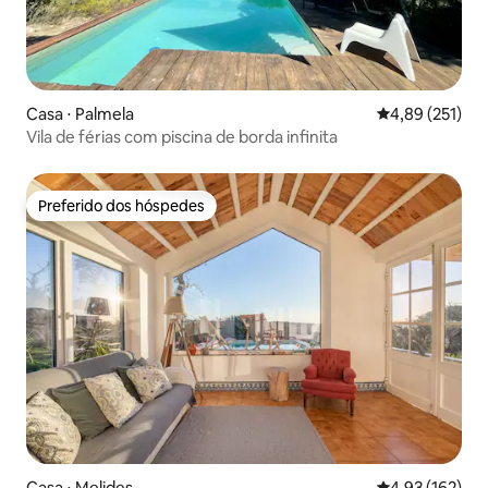
Casa ⋅ Palmela
4,89 de uma av
4,89 (251)
Vila de férias com piscina de borda infinita
Preferido dos hóspedes
Preferido dos hóspedes
Casa ⋅ Melides
4,93 de uma av
4,93 (162)