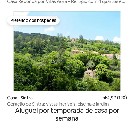
Casa Redonda por Villas Aura – Refúgio com 4 quartos e
piscina privativa
Preferido dos hóspedes
Preferido dos hóspedes
Casa ⋅ Sintra
4,97 de uma av
4,97 (120)
Coração de Sintra: vistas incríveis, piscina e jardim
Aluguel por temporada de casa por
semana