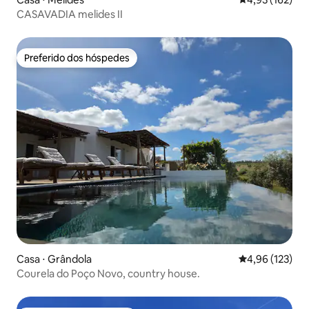
CASAVADIA melides II
Preferido dos hóspedes
Preferido dos hóspedes
Casa ⋅ Grândola
4,96 de uma av
4,96 (123)
Courela do Poço Novo, country house.