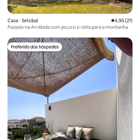
Casa ⋅ Setúbal
4,95 de uma a
4,95 (21)
Passeio na Arrábida com jacuzzi e vista para a montanha
Preferido dos hóspedes
Preferido dos hóspedes