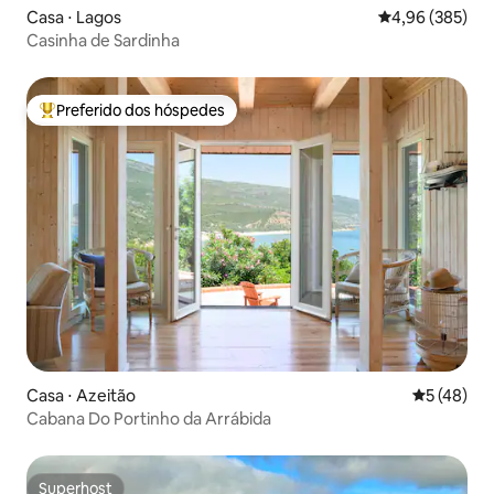
Casa ⋅ Lagos
4,96 de uma ava
4,96 (385)
Casinha de Sardinha
Preferido dos hóspedes
Entre os melhores preferidos dos hóspedes
Casa ⋅ Azeitão
5 de uma a
5 (48)
Cabana Do Portinho da Arrábida
Superhost