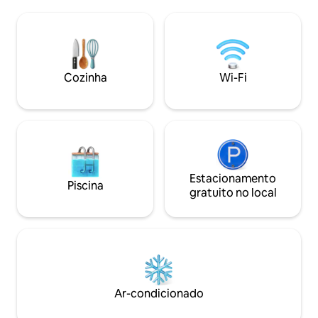
trabalho. Existe também a possibilidade
com o ambiente. Grandes portas de
de aceitar celebrações de casamentos,
pátio levam a um 
caso seja de pequenos grupos,
privativo com deck
mediante pagamento suplementar. Para
aquecida, espregu
mais informações contatar diretamente
com o anfitrião. Uma Villa de montanha
Cozinha
Wi-Fi
construída à mais de 100 anos ,
implantada sobre uma imponente rocha
com uma envolvente única e uma vista
de cortar a respiração sobre o mar a
cidade , Cascais e a montanha onde está
inserida . A casa foi remodelada
recentemente e ampliada com uma
construção moderna e de design
Estacionamento
Piscina
desfrutando da vista e da envolvente .
gratuito no local
Vê-se desde o topo da Serra de Sintra,
ao Guincho ao Cabo Espichel. A dois
passos dos percursos pedestres da
Serra de Sintra e dos seus monumentos
e junto de bons restaurantes , de cafés
com bom ambiente , a pequena aldeia
tem supermercado e farmácia para sua
Ar-condicionado
tranquilidade. Os hóspedes têm à sua
disposição uma casa com 2 quartos, sala