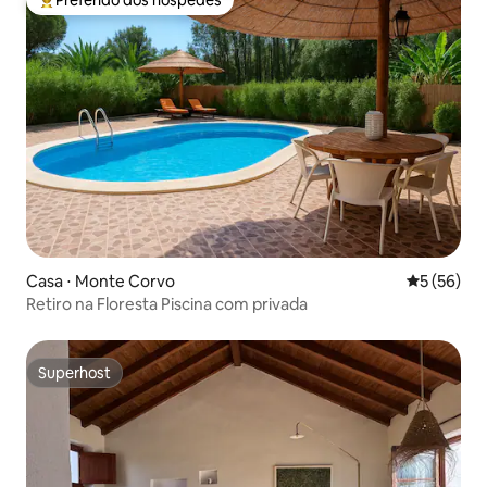
Entre os melhores preferidos dos hóspedes
Casa ⋅ Monte Corvo
5 de uma a
5 (56)
Retiro na Floresta Piscina com privada
Superhost
Superhost