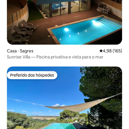
Casa ⋅ Sagres
4,98 de uma av
4,98 (165)
Sunrise Villa — Piscina privativa e vista para o mar
Preferido dos hóspedes
Preferido dos hóspedes