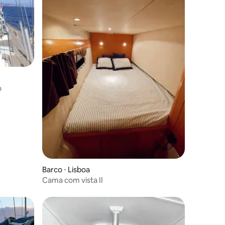
ções
o
Barco ⋅ Lisboa
Cama com vista II