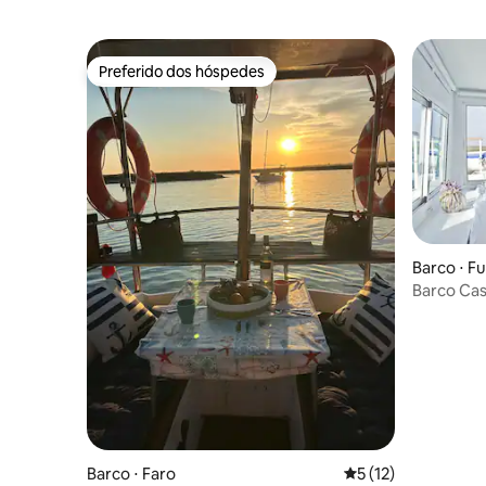
Preferido dos hóspedes
Preferido dos hóspedes
Barco ⋅ F
Barco Cas
crianças)
Barco ⋅ Faro
5 de uma avaliação 
5 (12)