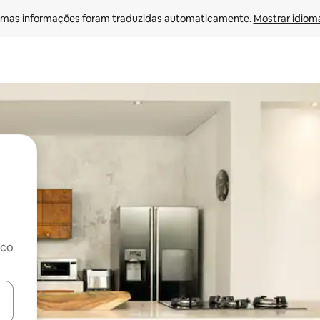
mas informações foram traduzidas automaticamente. 
Mostrar idioma
rco
ore-os usando as seta para cima e para baixo do teclado ou tocando e