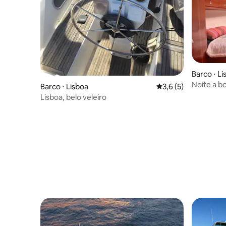
Barco ⋅ Li
Noite a bordo
Barco ⋅ Lisboa
3,6 de uma avaliação
3,6 (5)
rio Tejo
Lisboa, belo veleiro