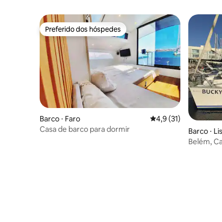
Preferido dos hóspedes
Preferido dos hóspedes
Barco ⋅ Faro
4,9 de uma avaliação 
4,9 (31)
Casa de barco para dormir
Barco ⋅ Li
Belém, Ca