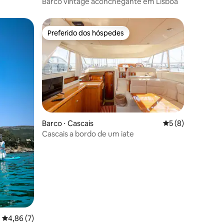
Barco vintage aconchegante em Lisboa
Preferido dos hóspedes
Preferido dos hóspedes
ções
Barco ⋅ Cascais
5 de uma avaliaçã
5 (8)
Cascais a bordo de um iate
4,86 de uma avaliação média de 5, 7 avaliações
4,86 (7)