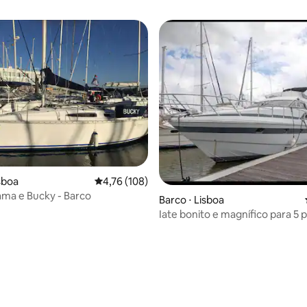
média de 5, 31 avaliações
sboa
4,76 de uma avaliação média de 5, 108 avalia
4,76 (108)
ma e Bucky - Barco
Barco ⋅ Lisboa
Iate bonito e magnífico para 5 