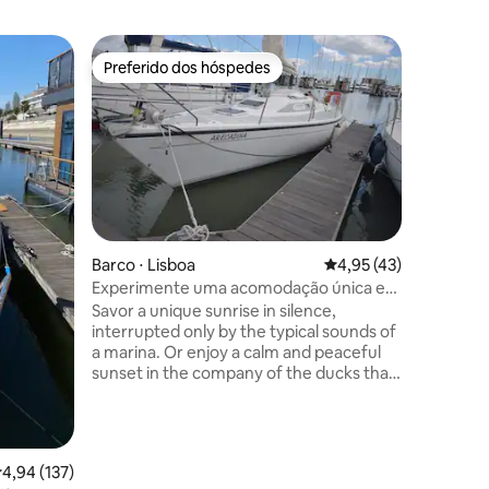
Barco ⋅ L
Preferido dos hóspedes
Preferi
Preferido dos hóspedes
Preferi
Passe a 
veleiro
A nossa 
anos de a
últimos d
se por u
comprime
gigante e
faz aos 
capacida
ções
Barco ⋅ Lisboa
4,95 de uma avaliação
4,95 (43)
pequeno 
Experimente uma acomodação única em
num dos 
Lisboa
Savor a unique sunrise in silence,
menos de
interrupted only by the typical sounds of
excelent
a marina. Or enjoy a calm and peaceful
de Lisbo
sunset in the company of the ducks that
dela tant
usually swim around in the area. The
adjacent waterfront promenade has
numerous restaurants, further on is the
Oceanarium and the Vasco da Gama
,94 de uma avaliação média de 5, 137 avaliações
4,94 (137)
shopping centre. There are many