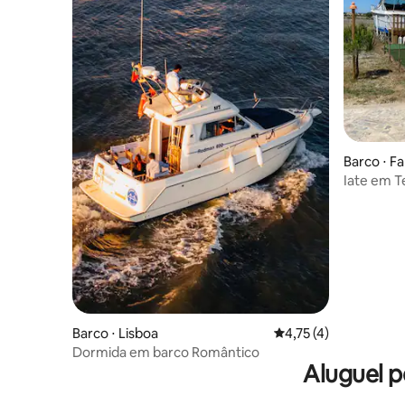
Barco ⋅ F
Iate em T
Barco ⋅ Lisboa
4,75 de uma avaliação
4,75 (4)
Dormida em barco Romântico
Aluguel p