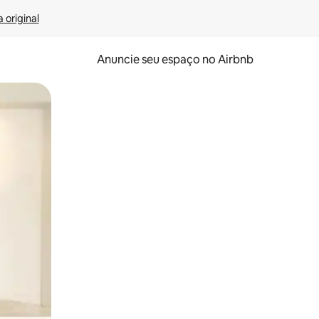
 original
Anuncie seu espaço no Airbnb
 deslizando o dedo na tela.