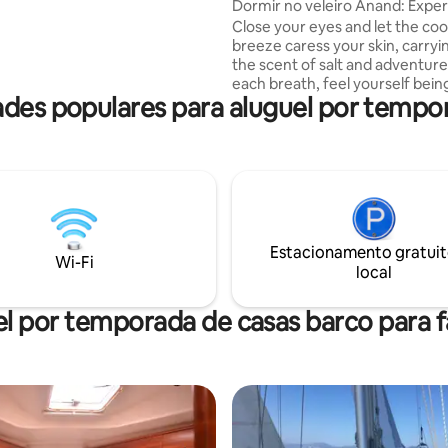
Dormir no veleiro Anand: Exper
lhado com mais ninguém) e
incrível
Close your eyes and let the co
 TV (com Netflix) a bordo. Há
breeze caress your skin, carryin
e rádio de música (com
the scent of salt and adventure
USB) para entretenimento a
each breath, feel yourself bein
des populares para aluguel por tempo
transported to a world where t
ENTE PROIBIDOS!
no sway, and every moment is 
eternity of bliss. Experience the magic of
sleeping aboard Anand – an
unforgettable blend of nostalg
adventure, where each moment
etched with the romance of the
this be a night to remember, w
Estacionamento gratuit
memories you create become 
Wi-Fi
local
treasures of a lifetime.
l por temporada de casas barco para f