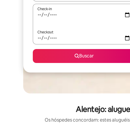
Check-in
Checkout
Buscar
Alentejo: alugu
Os hóspedes concordam: estes aluguéis 