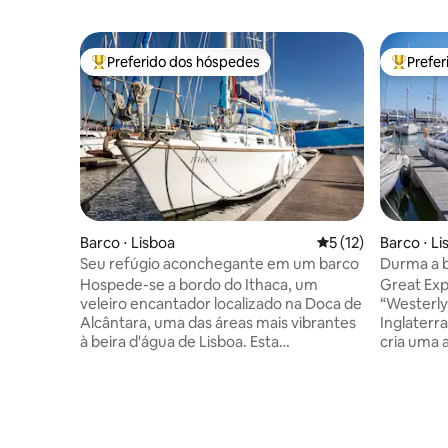
Preferido dos hóspedes
Prefe
Entre os melhores preferidos dos hóspedes
Entre os
Barco ⋅ Lisboa
5 de uma avaliação 
5 (12)
Barco ⋅ Li
Seu refúgio aconchegante em um barco
Durma a b
Hospede-se a bordo do Ithaca, um
Great Exp
veleiro encantador localizado na Doca de
“Westerly
Alcântara, uma das áreas mais vibrantes
Inglaterr
à beira d'água de Lisboa. Esta
cria uma 
acomodação única combina conforto,
lembra um
tranquilidade e o charme da vida
construçã
aquática. Localizado em Alcântara, você
você se sentir
estará cercado por restaurantes à beira-
entreteni
rio, vida noturna, conexões de
você tem 