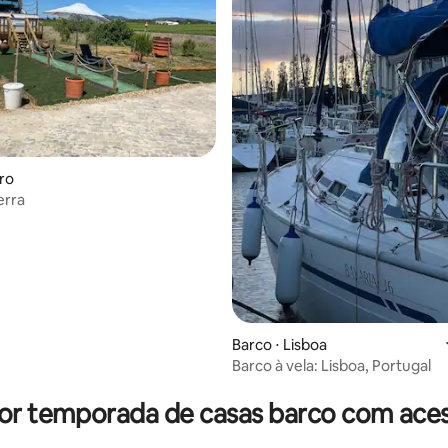
aro
erra
Barco ⋅ Lisboa
Barco à vela: Lisboa, Portugal
 média de 5, 4 avaliações
or temporada de casas barco com aces