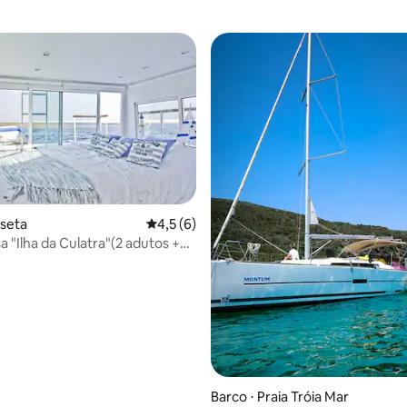
useta
4,5 de uma avaliação média de 5, 6 avalia
4,5 (6)
a "Ilha da Culatra"(2 adutos +2
média de 5, 12 avaliações
Barco ⋅ Praia Tróia Mar