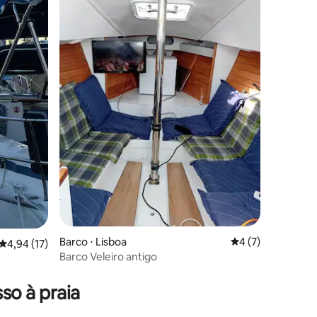
Barco ⋅ Lisboa
4 de uma avaliaçã
4 (7)
4,94 de uma avaliação média de 5, 17 avaliações
4,94 (17)
Barco Veleiro antigo
so à praia