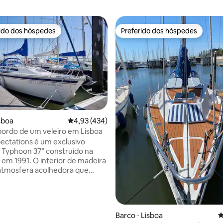
rido dos hóspedes
Preferido dos hóspedes
 melhores preferidos dos hóspedes
Preferido dos hóspedes
média de 5, 12 avaliações
sboa
4,93 de uma avaliação média de 5, 434 avalia
4,93 (434)
ordo de um veleiro em Lisboa
ectations é um exclusivo
 Typhoon 37” construído na
a em 1991. O interior de madeira
atmosfera acolhedora que
 pub inglês. A qualidade da
o, os materiais e o design farão
 em casa. Para o seu
mento (ou para trabalhar),
Barco ⋅ Lisboa
4
Wi-Fi privativo (não