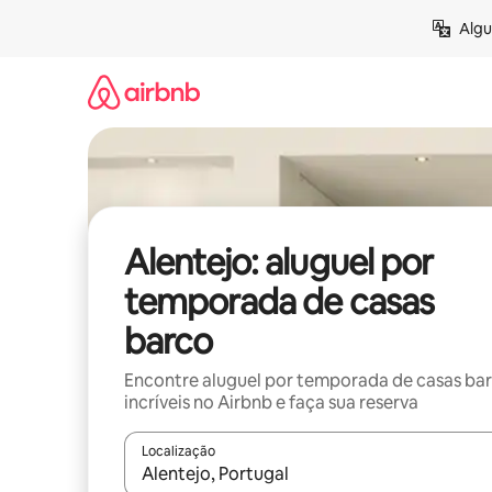
Pular
Algu
para
o
conteúdo
Alentejo: aluguel por
temporada de casas
barco
Encontre aluguel por temporada de casas ba
incríveis no Airbnb e faça sua reserva
Localização
Quando os resultados estiverem disponíveis, expl