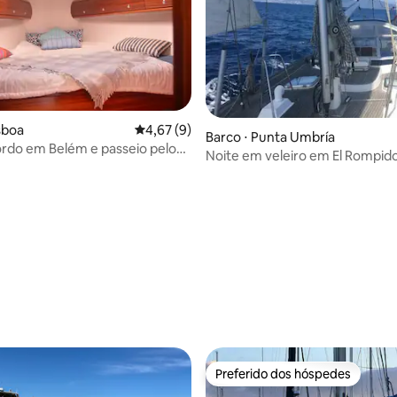
sboa
4,67 de uma avaliação média de 5, 9 avalia
4,67 (9)
Barco ⋅ Punta Umbría
 em Belém e passeio pelo
 média de 5, 5 avaliações
Noite em veleiro em El Rompid
Preferido dos hóspedes
Preferido dos hóspedes