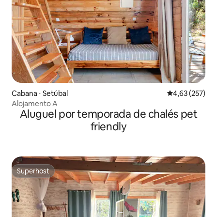
Cabana ⋅ Setúbal
4,63 de uma av
4,63 (257)
Alojamento A
Aluguel por temporada de chalés pet
friendly
Superhost
Superhost