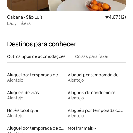
Cabana ⋅ São Luís
4,67 de uma a
4,67 (12)
Lazy Hikers
Destinos para conhecer
Outros tipos de acomodações
Coisas para fazer
Aluguel por temporada de microcasas
Aluguel por temporada de moinhos
Alentejo
Alentejo
Aluguéis de vilas
Aluguéis de condomínios
Alentejo
Alentejo
Hotéis boutique
Aluguéis por temporada com café da manhã
Alentejo
Alentejo
Aluguel por temporada de casas na terra
Mostrar mais