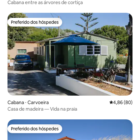
Cabana entre as árvores de cortiça
Preferido dos hóspedes
Preferido dos hóspedes
Cabana ⋅ Carvoeira
4,86 de uma av
4,86 (80)
Casa de madeira — Vida na praia
Preferido dos hóspedes
Preferido dos hóspedes