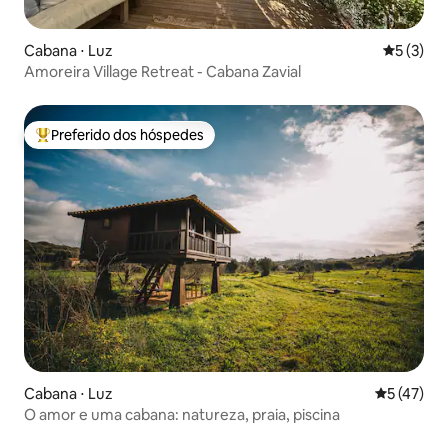
Cabana ⋅ Luz
5 de uma 
5 (3)
Amoreira Village Retreat - Cabana Zavial
Preferido dos hóspedes
Entre os melhores preferidos dos hóspedes
Cabana ⋅ Luz
5 de uma a
5 (47)
O amor e uma cabana: natureza, praia, piscina