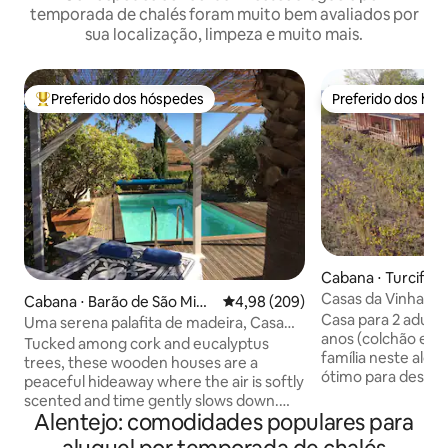
temporada de chalés foram muito bem avaliados por
sua localização, limpeza e muito mais.
Preferido dos hóspedes
Preferido dos hó
Entre os melhores preferidos dos hóspedes
Preferido dos hó
Cabana ⋅ Turcifal
Casas da Vinha - C
Cabana ⋅ Barão de São Migu
4,98 de uma avaliação média de 5
4,98 (209)
Casa para 2 adultos
el
Uma serena palafita de madeira, Casa
anos (colchão extra). Relaxe 
Eucalyptus 2
Tucked among cork and eucalyptus
família neste aloj
trees, these wooden houses are a
ótimo para descan
peaceful hideaway where the air is softly
stress da cidade. Próximo a vários locais
scented and time gently slows down.
de interesse: Camp
Alentejo: comodidades populares para
The final 600 meters follow an unpaved
Serra do Socorro (
road typical of the Algarve, easy to drive,