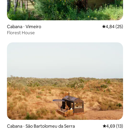
Cabana ⋅ Vimeiro
4,84 de uma a
4,84 (25)
Florest House
Cabana ⋅ São Bartolomeu da Serra
4,69 de uma a
4,69 (13)