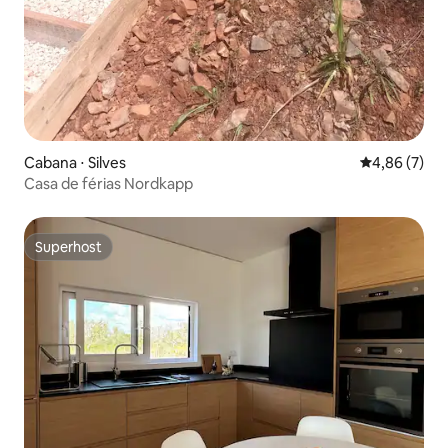
Cabana ⋅ Silves
4,86 de uma 
4,86 (7)
Casa de férias Nordkapp
Superhost
Superhost