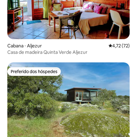
Cabana ⋅ Aljezur
4,72 de uma a
4,72 (72)
Casa de madeira Quinta Verde Aljezur
Preferido dos hóspedes
Preferido dos hóspedes