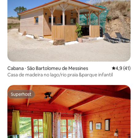
Cabana ⋅ São Bartolomeu de Messines
4,9 de uma a
4,9 (41)
Casa de madeira no lago/rio praia &parque infantil
Superhost
Superhost