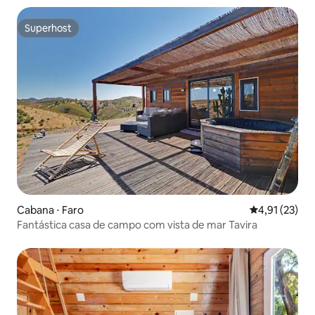
Superhost
Superhost
Cabana ⋅ Faro
4,91 de uma a
4,91 (23)
Fantástica casa de campo com vista de mar Tavira