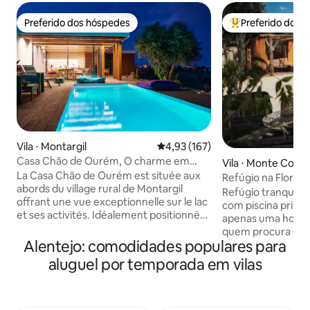
Preferido dos hóspedes
Preferido dos 
Preferido dos hóspedes
Entre os melhore
Vila ⋅ Montargil
4,93 de uma avaliação média de 
4,93 (167)
Casa Chão de Ourém, O charme em
Vila ⋅ Monte Corv
Montargil.
La Casa Chão de Ourém est située aux
Refúgio na Florest
abords du village rural de Montargil
Refúgio tranquilo n
offrant une vue exceptionnelle sur le lac
com piscina privada
et ses activités. Idéalement positionnée
apenas uma hora d
sur un terrain de 3 hectares pour un
quem procura des
séjour au calme et au grand air. Une
Alentejo: comodidades populares para
uma escapadinha l
intimité totale proposée sans vis à vis,
cidade. Um espaço acolhedor rodeado
aluguel por temporada em vilas
sans voisinage, entouré de la nature. Le
de floresta, perfei
point fort... Vous avez accès à
desfrutar da pisci
l'ensemble des commerces et
refeições ao ar liv
restaurants du village à seulement 3