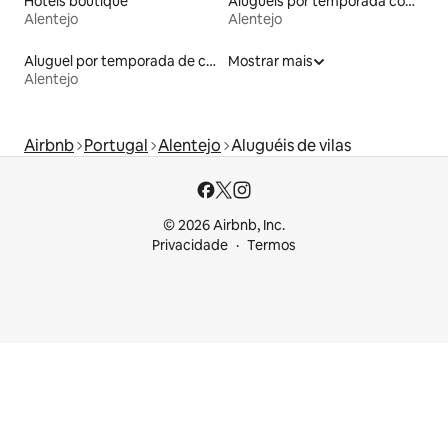
Hotéis boutique
Aluguéis por temporada com café da manhã
Alentejo
Alentejo
Aluguel por temporada de casas na terra
Mostrar mais
Alentejo
Airbnb
Portugal
Alentejo
Aluguéis de vilas
© 2026 Airbnb, Inc.
Privacidade
Termos