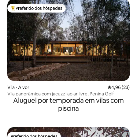
Preferido dos hóspedes
Entre os melhores preferidos dos hóspedes
Vila ⋅ Alvor
4,96 de uma a
4,96 (23)
Vila panorâmica com jacuzzi ao ar livre, Penina Golf
Aluguel por temporada em vilas com
piscina
Preferido dos hóspedes