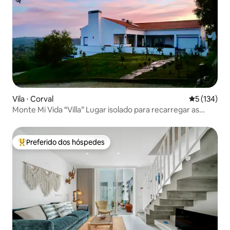
Vila ⋅ Corval
5 de uma av
5 (134)
Monte Mi Vida “Villa” Lugar isolado para recarregar as
energias
Preferido dos hóspedes
Entre os melhores preferidos dos hóspedes