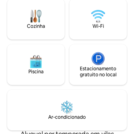
natureza e viver n
minutes à pied de la maison et à 5
um céu estrelado. A propriedade integr
minutes en voiture vous êtes sur le lac
a Terra das Abelha
de Montargil.
dedicado à nature
apicultura.
Cozinha
Wi-Fi
Estacionamento
Piscina
gratuito no local
Ar-condicionado