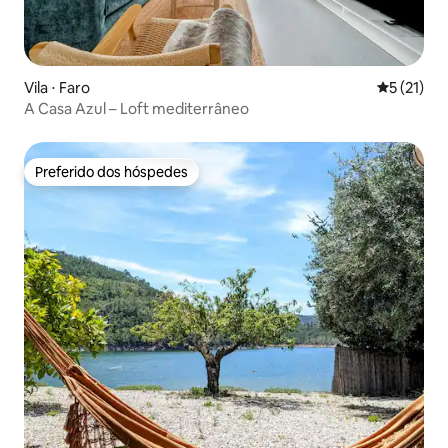
Vila ⋅ Faro
5 de uma a
5 (21)
A Casa Azul – Loft mediterrâneo
Preferido dos hóspedes
Preferido dos hóspedes