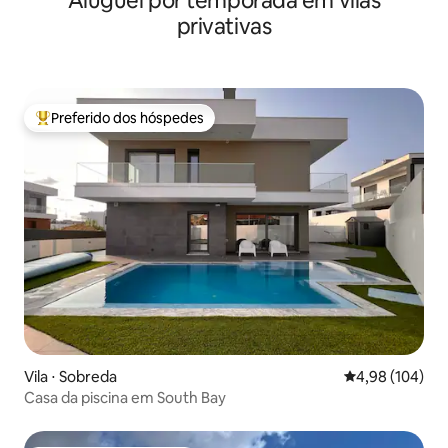
Aluguel por temporada em vilas
privativas
Preferido dos hóspedes
Entre os melhores preferidos dos hóspedes
Vila ⋅ Sobreda
4,98 de uma av
4,98 (104)
Casa da piscina em South Bay