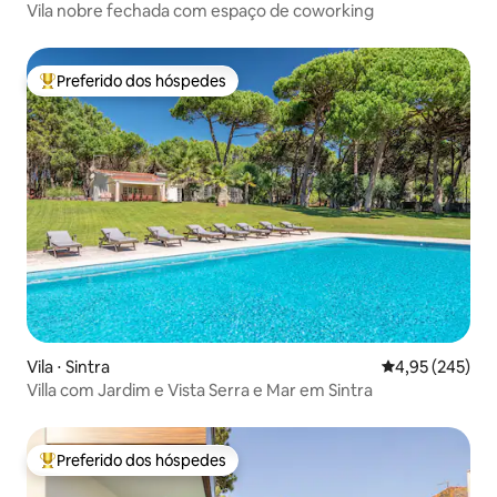
Vila nobre fechada com espaço de coworking
Preferido dos hóspedes
Entre os melhores preferidos dos hóspedes
Vila ⋅ Sintra
4,95 de uma av
4,95 (245)
Villa com Jardim e Vista Serra e Mar em Sintra
Preferido dos hóspedes
Entre os melhores preferidos dos hóspedes