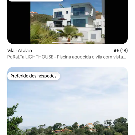
Vila ⋅ Atalaia
5 de uma a
5 (18)
PeRaLTa LiGHTHOUSE - Piscina aquecida e vila com vista
para o mar
Preferido dos hóspedes
Preferido dos hóspedes