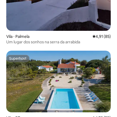
Vila ⋅ Palmela
4,91 de uma a
4,91 (85)
Um lugar dos sonhos na serra da arrabida
Superhost
Superhost