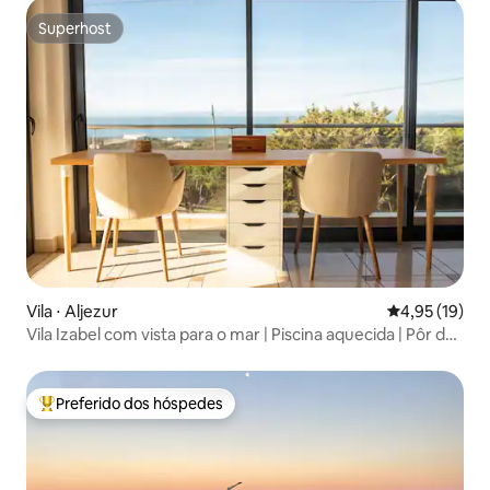
Superhost
Superhost
Vila ⋅ Aljezur
4,95 de uma a
4,95 (19)
Vila Izabel com vista para o mar | Piscina aquecida | Pôr do
sol
Preferido dos hóspedes
Entre os melhores preferidos dos hóspedes