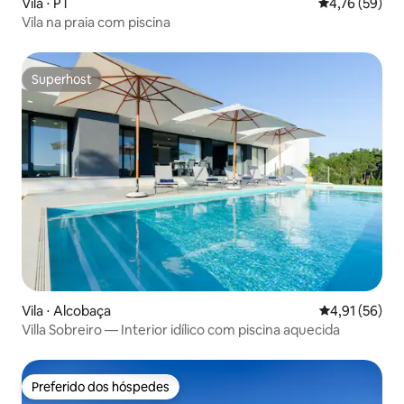
Vila ⋅ PT
4,76 de uma a
4,76 (59)
Vila na praia com piscina
Superhost
Superhost
Vila ⋅ Alcobaça
4,91 de uma a
4,91 (56)
Villa Sobreiro — Interior idílico com piscina aquecida
Preferido dos hóspedes
Preferido dos hóspedes