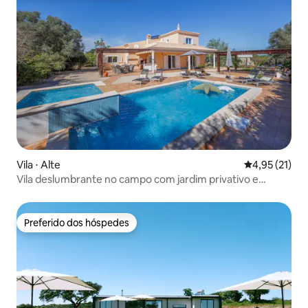
Vila ⋅ Alte
4,95 de uma a
4,95 (21)
Vila deslumbrante no campo com jardim privativo e
piscina
Preferido dos hóspedes
Preferido dos hóspedes