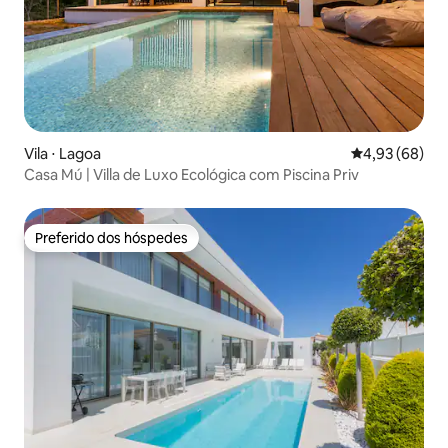
Vila ⋅ Lagoa
4,93 de uma a
4,93 (68)
Casa Mú | Villa de Luxo Ecológica com Piscina Priv
Preferido dos hóspedes
Preferido dos hóspedes