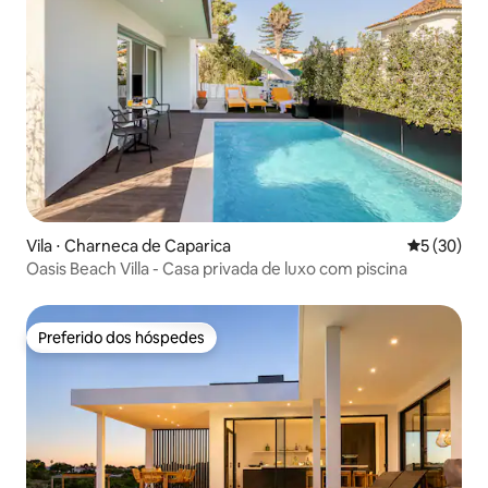
Vila ⋅ Charneca de Caparica
5 de uma a
5 (30)
Oasis Beach Villa - Casa privada de luxo com piscina
Preferido dos hóspedes
Preferido dos hóspedes