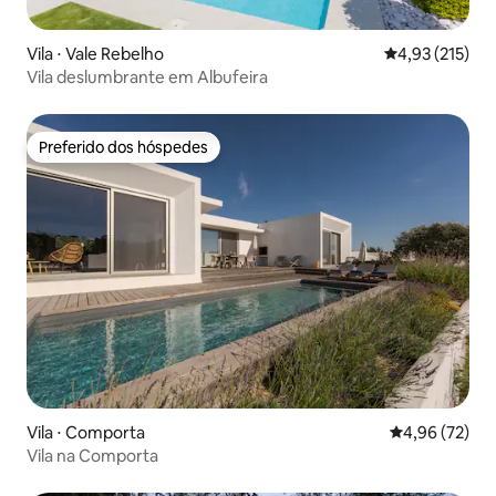
Vila ⋅ Vale Rebelho
4,93 de uma av
4,93 (215)
Vila deslumbrante em Albufeira
Preferido dos hóspedes
Preferido dos hóspedes
Vila ⋅ Comporta
4,96 de uma a
4,96 (72)
Vila na Comporta