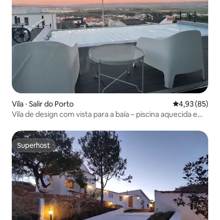
Vila ⋅ Salir do Porto
4,93 de uma a
4,93 (85)
Vila de design com vista para a baía – piscina aquecida e
banheira de hidromassagem
Superhost
Superhost