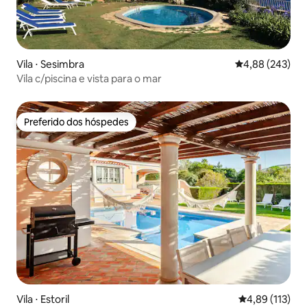
Vila ⋅ Sesimbra
4,88 de uma ava
4,88 (243)
Vila c/piscina e vista para o mar
Preferido dos hóspedes
Preferido dos hóspedes
Vila ⋅ Estoril
4,89 de uma av
4,89 (113)