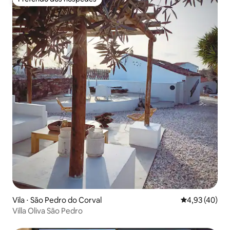
Preferido dos hóspedes
Vila ⋅ São Pedro do Corval
4,93 de uma a
4,93 (40)
Villa Oliva São Pedro