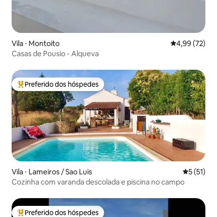
Vila ⋅ Montoito
4,99 de uma a
4,99 (72)
Casas de Pousio - Alqueva
Preferido dos hóspedes
Entre os melhores preferidos dos hóspedes
Vila ⋅ Lameiros / Sao Luis
5 de uma a
5 (51)
Cozinha com varanda descolada e piscina no campo
Preferido dos hóspedes
Entre os melhores preferidos dos hóspedes