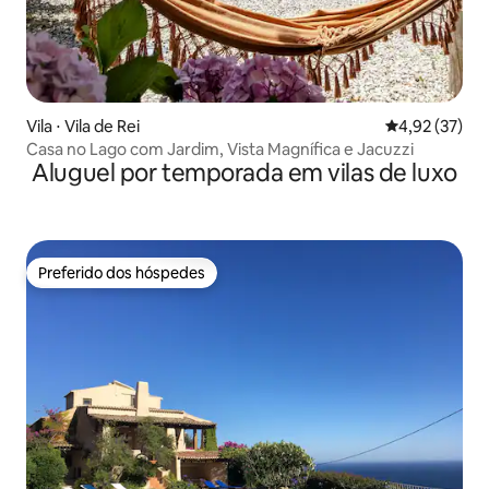
Vila ⋅ Vila de Rei
4,92 de uma a
4,92 (37)
Casa no Lago com Jardim, Vista Magnífica e Jacuzzi
Aluguel por temporada em vilas de luxo
Preferido dos hóspedes
Preferido dos hóspedes