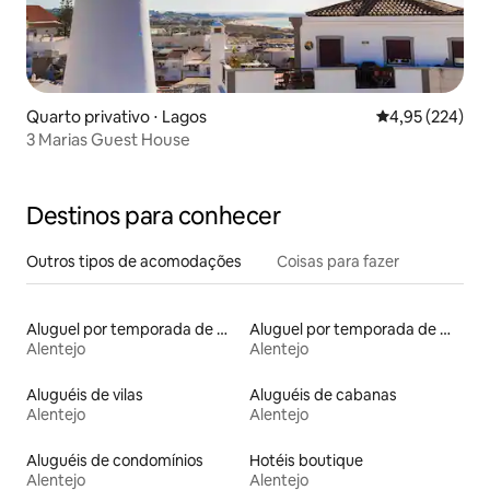
Quarto privativo ⋅ Lagos
4,95 de uma av
4,95 (224)
3 Marias Guest House
Destinos para conhecer
Outros tipos de acomodações
Coisas para fazer
Aluguel por temporada de moinhos
Aluguel por temporada de microcasas
Alentejo
Alentejo
Aluguéis de vilas
Aluguéis de cabanas
Alentejo
Alentejo
Aluguéis de condomínios
Hotéis boutique
Alentejo
Alentejo