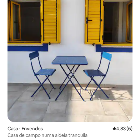
Casa ⋅ Envendos
4,83 de uma 
4,83 (6)
Casa de campo numa aldeia tranquila