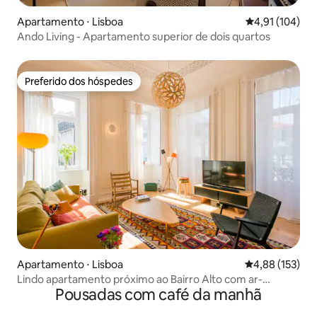
Apartamento ⋅ Lisboa
4,91 de uma av
4,91 (104)
Ando Living - Apartamento superior de dois quartos
Preferido dos hóspedes
Preferido dos hóspedes
Apartamento ⋅ Lisboa
4,88 de uma av
4,88 (153)
Lindo apartamento próximo ao Bairro Alto com ar-
Pousadas com café da manhã
condicionado