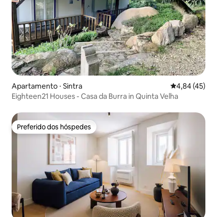
Apartamento ⋅ Sintra
4,84 de uma a
4,84 (45)
Eighteen21 Houses - Casa da Burra in Quinta Velha
Preferido dos hóspedes
Preferido dos hóspedes