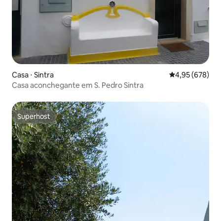
Casa ⋅ Sintra
4,95 de uma ava
4,95 (678)
Casa aconchegante em S. Pedro Sintra
Superhost
Superhost