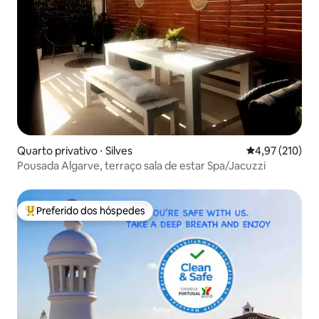
Quarto privativo ⋅ Silves
4,97 de uma av
4,97 (210)
Pousada Algarve, terraço sala de estar Spa/Jacuzzi
Preferido dos hóspedes
Entre os melhores preferidos dos hóspedes