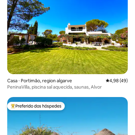
Casa ⋅ Portimão, region algarve
4,98 de uma a
4,98 (49)
PeninaVilla, piscina sal aquecida, saunas, Alvor
Preferido dos hóspedes
Entre os melhores preferidos dos hóspedes