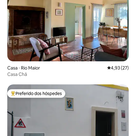
Casa ⋅ Rio Maior
4,93 de uma a
4,93 (27)
Casa Chã
Preferido dos hóspedes
Entre os melhores preferidos dos hóspedes