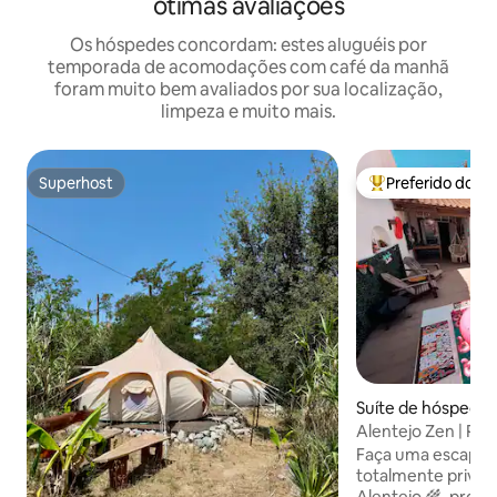
ótimas avaliações
Os hóspedes concordam: estes aluguéis por
temporada de acomodações com café da manhã
foram muito bem avaliados por sua localização,
limpeza e muito mais.
Superhost
Preferido dos 
Superhost
Entre os melhore
Suíte de hóspedes 
Alentejo Zen | Pisc
retiro para 2
Faça uma escapad
totalmente privad
Alentejo 🌾, proj