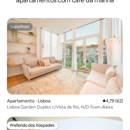
apartamentos com café da manhã
Superhost
Superhost
Apartamento ⋅ Lisboa
4,79 de uma a
4,79 (62)
Lisboa Garden Duplex c/Vista de Rio, N/D.Town-Baixa
Preferido dos hóspedes
Preferido dos hóspedes