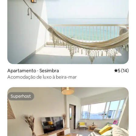
Apartamento ⋅ Sesimbra
5 de uma a
5 (14)
Acomodação de luxo à beira-mar
Superhost
Superhost