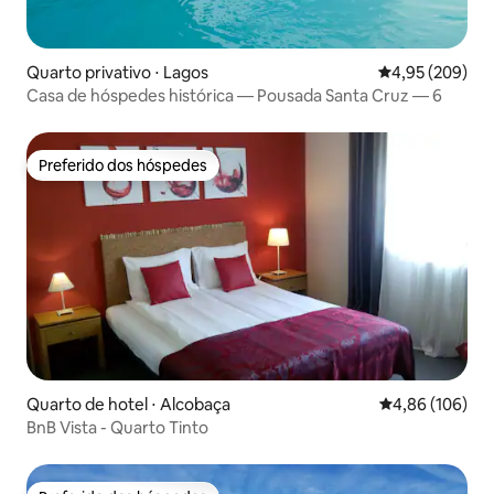
Quarto privativo ⋅ Lagos
4,95 de uma ava
4,95 (209)
Casa de hóspedes histórica — Pousada Santa Cruz — 6
Preferido dos hóspedes
Preferido dos hóspedes
Quarto de hotel ⋅ Alcobaça
4,86 de uma av
4,86 (106)
BnB Vista - Quarto Tinto