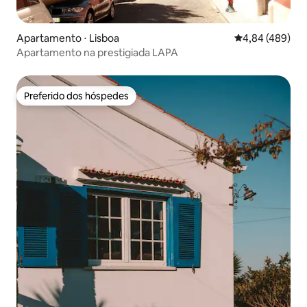
Apartamento ⋅ Lisboa
4,84 de uma ava
4,84 (489)
Apartamento na prestigiada LAPA
Preferido dos hóspedes
Preferido dos hóspedes