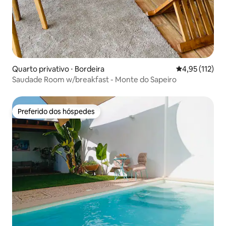
Quarto privativo ⋅ Bordeira
4,95 de uma av
4,95 (112)
Saudade Room w/breakfast - Monte do Sapeiro
Preferido dos hóspedes
Preferido dos hóspedes