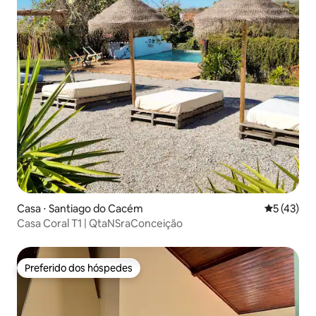
Casa ⋅ Santiago do Cacém
5 de uma a
5 (43)
Casa Coral T1 | QtaNSraConceição
Preferido dos hóspedes
Preferido dos hóspedes