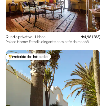
Quarto privativo ⋅ Lisboa
4,98 de uma ava
4,98 (283)
Palace Home: Estadia elegante com café da manhã
Preferido dos hóspedes
Entre os melhores preferidos dos hóspedes