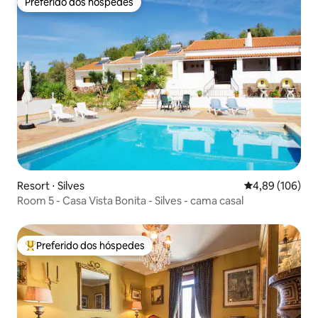
Preferido dos hóspedes
Preferido dos hóspedes
Resort ⋅ Silves
4,89 de uma av
4,89 (106)
Room 5 - Casa Vista Bonita - Silves - cama casal
Preferido dos hóspedes
Entre os melhores preferidos dos hóspedes