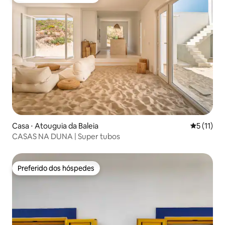
Preferido dos hóspedes
Casa ⋅ Atouguia da Baleia
5 de uma a
5 (11)
CASAS NA DUNA | Super tubos
Preferido dos hóspedes
Preferido dos hóspedes