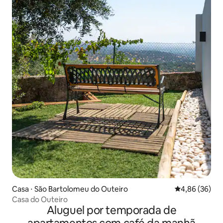
Casa ⋅ São Bartolomeu do Outeiro
4,86 de uma a
4,86 (36)
Casa do Outeiro
Aluguel por temporada de