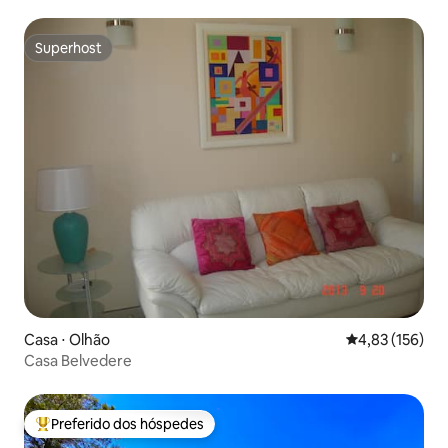
Superhost
Superhost
Casa ⋅ Olhão
4,83 de uma av
4,83 (156)
Casa Belvedere
Preferido dos hóspedes
Entre os melhores preferidos dos hóspedes