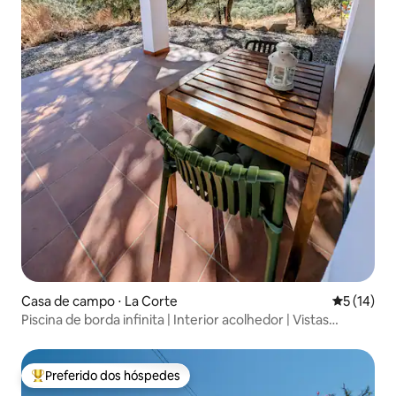
Casa de campo ⋅ La Corte
5 de uma a
5 (14)
Piscina de borda infinita | Interior acolhedor | Vistas
panorâmicas
Preferido dos hóspedes
Entre os melhores preferidos dos hóspedes