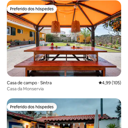
Preferido dos hóspedes
Preferido dos hóspedes
Casa de campo ⋅ Sintra
4,99 de uma av
4,99 (105)
Casa da Monservia
Preferido dos hóspedes
Preferido dos hóspedes