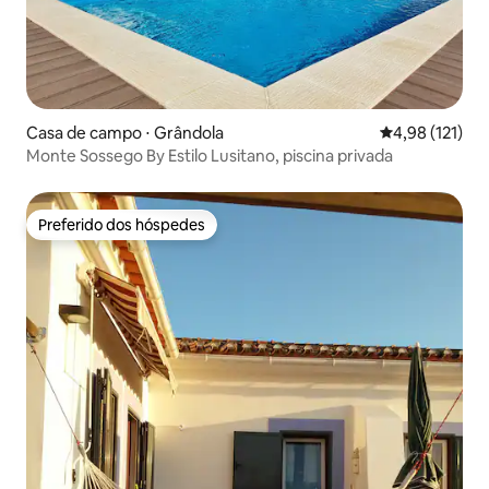
Casa de campo ⋅ Grândola
4,98 de uma av
4,98 (121)
Monte Sossego By Estilo Lusitano, piscina privada
Preferido dos hóspedes
Preferido dos hóspedes