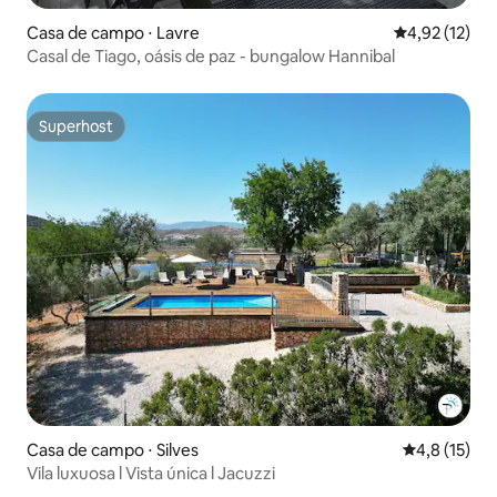
Casa de campo ⋅ Lavre
4,92 de uma a
4,92 (12)
Casal de Tiago, oásis de paz - bungalow Hannibal
Superhost
Superhost
Casa de campo ⋅ Silves
4,8 de uma a
4,8 (15)
Vila luxuosa l Vista única l Jacuzzi