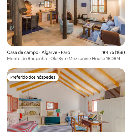
Casa de campo ⋅ Algarve - Faro
4,75 de uma av
4,75 (168)
Monte do Roupinha - Old Byre Mezzanine House 1BDRM
Preferido dos hóspedes
Preferido dos hóspedes