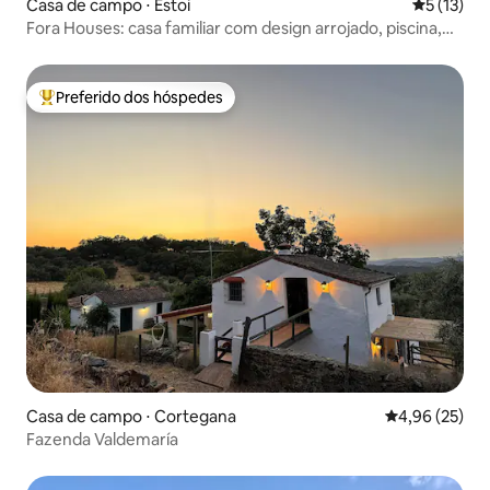
Casa de campo ⋅ Estoi
5 de uma a
5 (13)
Fora Houses: casa familiar com design arrojado, piscina,
jardim
Preferido dos hóspedes
Entre os melhores preferidos dos hóspedes
Casa de campo ⋅ Cortegana
4,96 de uma a
4,96 (25)
Fazenda Valdemaría