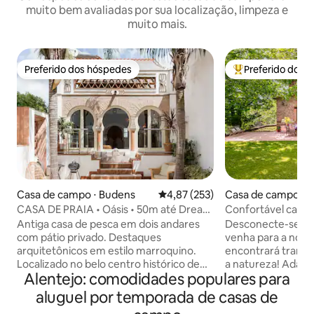
muito bem avaliadas por sua localização, limpeza e
muito mais.
Preferido dos hóspedes
Preferido dos 
Preferido dos hóspedes
Entre os melhore
Casa de campo ⋅ Budens
4,87 de uma avaliação média de 
4,87 (253)
Casa de campo ⋅ 
CASA DE PRAIA • Oásis • 50m até Dream
Confortável casin
Beach
restaurada
Antiga casa de pesca em dois andares
Desconecte-se da 
com pátio privado. Destaques
venha para a noss
arquitetônicos em estilo marroquino.
encontrará tranqu
Localizado no belo centro histórico de
a natureza! Adapt
Alentejo: comodidades populares para
Salema. A excelente praia fica a menos
hóspedes possam d
de um minuto a pé. A partir da entrada,
comodidades. Loc
aluguel por temporada de casas de
você pode acessar a cozinha aberta, a
natural, em um a