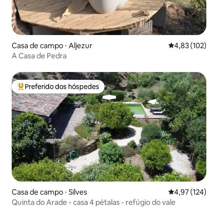
Casa de campo ⋅ Aljezur
4,83 de uma av
4,83 (102)
A Casa de Pedra
Preferido dos hóspedes
Entre os melhores preferidos dos hóspedes
Casa de campo ⋅ Silves
4,97 de uma av
4,97 (124)
Quinta do Arade - casa 4 pétalas - refúgio do vale