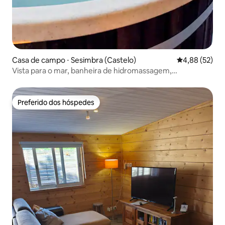
Casa de campo ⋅ Sesimbra (Castelo)
4,88 de uma a
4,88 (52)
Vista para o mar, banheira de hidromassagem,
churrasqueira e fogueira
Preferido dos hóspedes
Preferido dos hóspedes