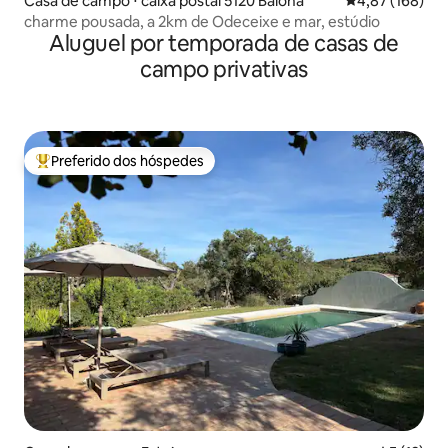
Casa de campo ⋅ caixa postal 5120 Baiona
4,87 de uma av
4,87 (168)
charme pousada, a 2km de Odeceixe e mar, estúdio
Aluguel por temporada de casas de
campo privativas
Preferido dos hóspedes
Entre os melhores preferidos dos hóspedes