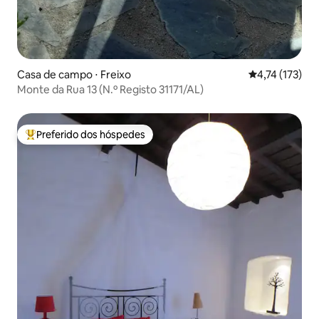
Casa de campo ⋅ Freixo
4,74 de uma av
4,74 (173)
Monte da Rua 13 (N.º Registo 31171/AL)
Preferido dos hóspedes
Entre os melhores preferidos dos hóspedes