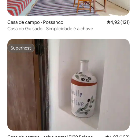
Casa de campo ⋅ Possanco
4,92 de uma av
4,92 (121)
Casa do Guisado - Simplicidade é a chave
Superhost
Superhost