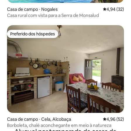
Casa de campo ⋅ Nogales
4,94 de uma a
4,94 (32)
Casa rural com vista para a Serra de Monsalud
Preferido dos hóspedes
Preferido dos hóspedes
Casa de campo ⋅ Cela, Alcobaça
4,96 de uma a
4,96 (52)
Borboleta, chalé aconchegante em meio à natureza