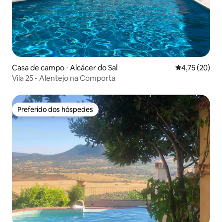
Casa de campo ⋅ Alcácer do Sal
4,75 de uma a
4,75 (20)
Vila 25 - Alentejo na Comporta
Preferido dos hóspedes
Preferido dos hóspedes