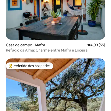
Casa de campo ⋅ Mafra
4,93 de uma a
4,93 (55)
Refúgio da Alma: Charme entre Mafra e Ericeira
Preferido dos hóspedes
Entre os melhores preferidos dos hóspedes