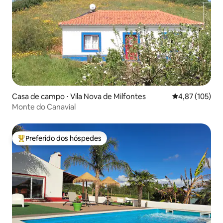
Casa de campo ⋅ Vila Nova de Milfontes
4,87 de uma av
4,87 (105)
Monte do Canavial
Preferido dos hóspedes
Entre os melhores preferidos dos hóspedes