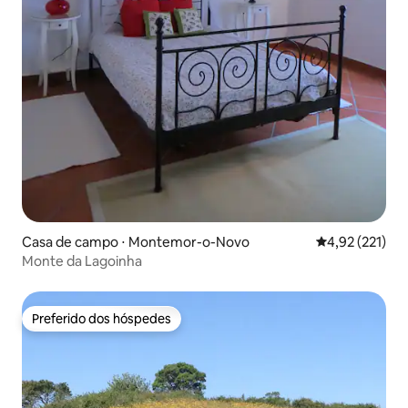
Casa de campo ⋅ Montemor-o-Novo
4,92 de uma av
4,92 (221)
Monte da Lagoinha
Preferido dos hóspedes
Preferido dos hóspedes