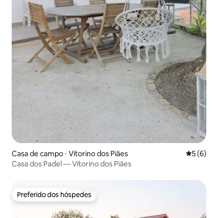
Casa de campo ⋅ Vitorino dos Piães
5 de uma 
5 (6)
Casa dos Padel — Vitorino dos Piães
Preferido dos hóspedes
Preferido dos hóspedes