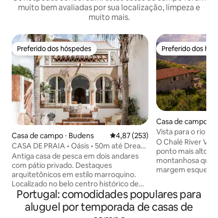
muito bem avaliadas por sua localização, limpeza e
muito mais.
Preferido dos hóspedes
Preferido dos hó
Preferido dos hóspedes
Preferido dos hó
Casa de campo ⋅ V
Vista para o rio na
Casa de campo ⋅ Budens
4,87 de uma avaliação média de 
4,87 (253)
O Chalé River View
CASA DE PRAIA • Oásis • 50m até Dream
ponto mais alto d
Beach
Antiga casa de pesca em dois andares
montanhosa que s
com pátio privado. Destaques
margem esquerda d
arquitetônicos em estilo marroquino.
vistas magníficas 
Localizado no belo centro histórico de
o fôlego! A casa de pedra de 200 anos foi
Portugal: comodidades populares para
Salema. A excelente praia fica a menos
recentemente re
de um minuto a pé. A partir da entrada,
aluguel por temporada de casas de
as comodidades m
você pode acessar a cozinha aberta, a
para o seu conforto. O chalé fica d