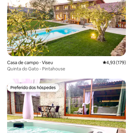
Casa de campo ⋅ Viseu
4,93 de uma av
4,93 (179)
Quinta do Gato - Pintahouse
Preferido dos hóspedes
Preferido dos hóspedes