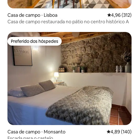
Casa de campo ⋅ Lisboa
4,96 de uma av
4,96 (312)
Casa de campo restaurada no pátio no centro histórico A
Preferido dos hóspedes
Preferido dos hóspedes
Casa de campo ⋅ Monsanto
4,89 de uma av
4,89 (140)
Escada para o castelo