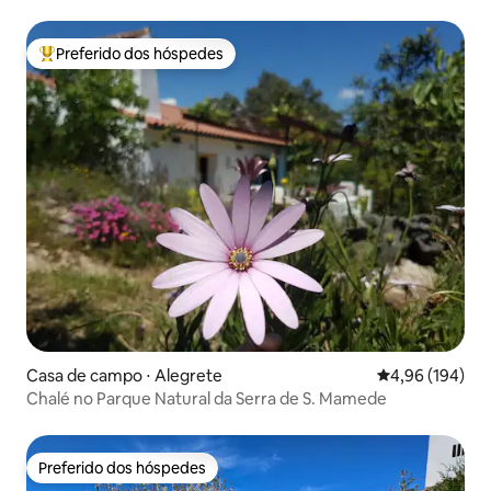
Preferido dos hóspedes
Entre os melhores preferidos dos hóspedes
Casa de campo ⋅ Alegrete
4,96 de uma av
4,96 (194)
Chalé no Parque Natural da Serra de S. Mamede
Preferido dos hóspedes
Preferido dos hóspedes