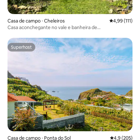
Casa de campo ⋅ Cheleiros
4,99 de uma av
4,99 (111)
Casa aconchegante no vale e banheira de
hidromassagem - Casas Rio Verde
Superhost
Superhost
Casa de campo ⋅ Ponta do Sol
4,9 de uma av
4,9 (205)