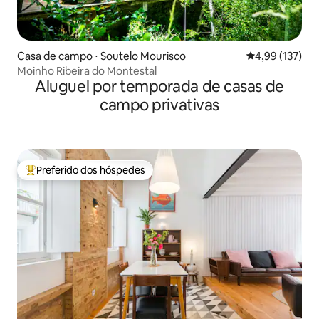
Casa de campo ⋅ Soutelo Mourisco
4,99 de uma av
4,99 (137)
Moinho Ribeira do Montestal
Aluguel por temporada de casas de
campo privativas
Preferido dos hóspedes
Entre os melhores preferidos dos hóspedes