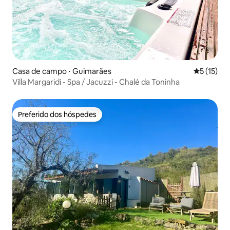
Casa de campo ⋅ Guimarães
5 de uma a
5 (15)
Villa Margaridi - Spa / Jacuzzi - Chalé da Toninha
Preferido dos hóspedes
Preferido dos hóspedes