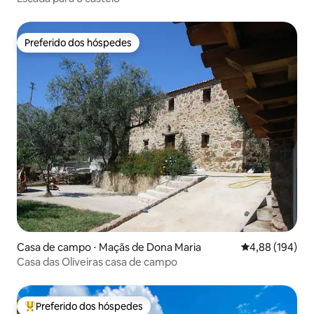
Preferido dos hóspedes
Preferido dos hóspedes
Casa de campo ⋅ Maçãs de Dona Maria
4,88 de uma av
4,88 (194)
Casa das Oliveiras casa de campo
Preferido dos hóspedes
Entre os melhores preferidos dos hóspedes