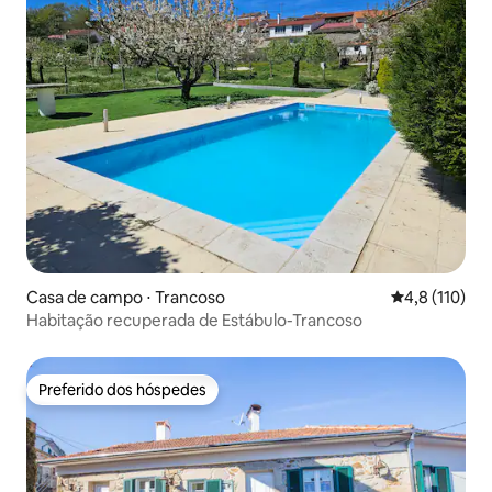
Casa de campo ⋅ Trancoso
4,8 de uma av
4,8 (110)
Habitação recuperada de Estábulo-Trancoso
Preferido dos hóspedes
Preferido dos hóspedes