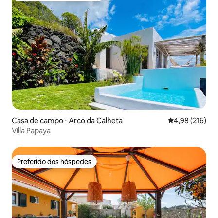
Casa de campo ⋅ Arco da Calheta
4,98 de uma av
4,98 (216)
Villa Papaya
Preferido dos hóspedes
Preferido dos hóspedes