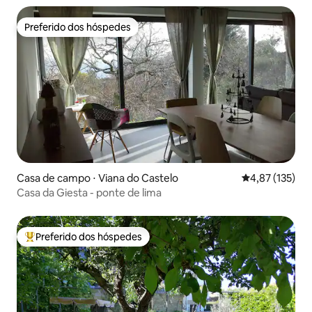
Preferido dos hóspedes
Preferido dos hóspedes
Casa de campo ⋅ Viana do Castelo
4,87 de uma av
4,87 (135)
Casa da Giesta - ponte de lima
Preferido dos hóspedes
Entre os melhores preferidos dos hóspedes