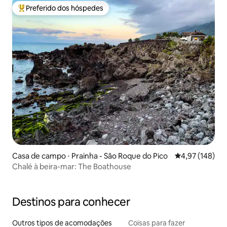
Preferido dos hóspedes
Entre os melhores preferidos dos hóspedes
Casa de campo ⋅ Prainha - São Roque do Pico
4,97 de uma av
4,97 (148)
Chalé à beira-mar: The Boathouse
Destinos para conhecer
Outros tipos de acomodações
Coisas para fazer