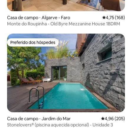
Casa de campo ⋅ Algarve - Faro
4,75 de uma av
4,75 (168)
Monte do Roupinha - Old Byre Mezzanine House 1BDRM
Preferido dos hóspedes
Preferido dos hóspedes
Casa de campo ⋅ Jardim do Mar
4,96 de uma ava
4,96 (205)
Stonelovers® (piscina aquecida opcional) - Unidade 3