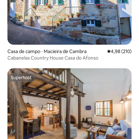
Casa de campo ⋅ Macieira de Cambra
4,98 de uma av
4,98 (210)
Cabanelas Country House Casa do Afonso
Superhost
Superhost