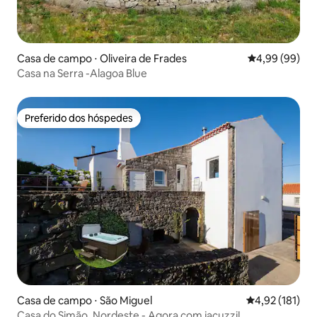
Casa de campo ⋅ Oliveira de Frades
4,99 de uma av
4,99 (99)
Casa na Serra -Alagoa Blue
Preferido dos hóspedes
Preferido dos hóspedes
Casa de campo ⋅ São Miguel
4,92 de uma av
4,92 (181)
Casa do Simão, Nordeste - Agora com jacuzzi!