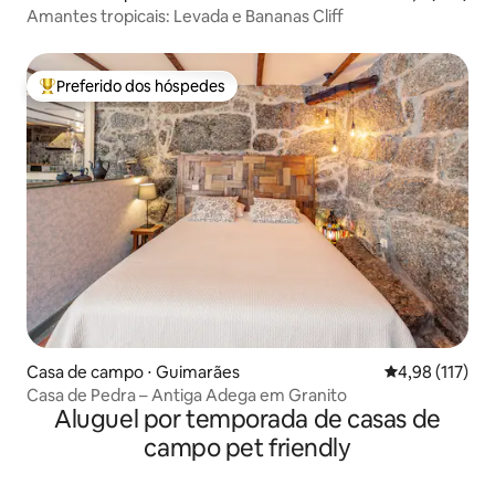
Amantes tropicais: Levada e Bananas Cliff
Preferido dos hóspedes
Entre os melhores preferidos dos hóspedes
Casa de campo ⋅ Guimarães
4,98 de uma av
4,98 (117)
Casa de Pedra – Antiga Adega em Granito
Aluguel por temporada de casas de
campo pet friendly