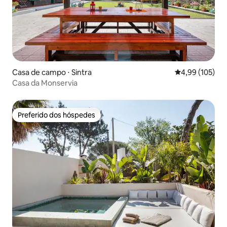
Casa de campo ⋅ Sintra
4,99 de uma av
4,99 (105)
Casa da Monservia
Preferido dos hóspedes
Preferido dos hóspedes