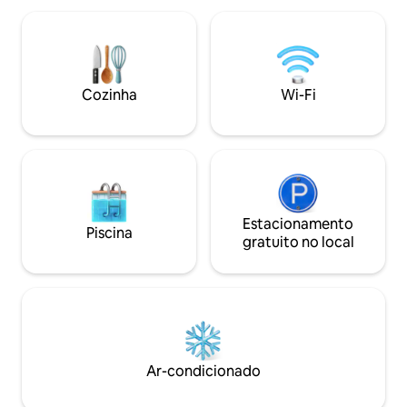
casal, colchão confortável, geladeira,
license for 3y, unl
fogão a gás e deck ao ar livre. O chuveiro
phone holder, Air 
externo de água quente com vista e o
USB chargers, skylight We tr
banheiro de compostagem
Clients as we would
proporcionam uma experiência
See you!
Cozinha
Wi-Fi
autossuficiente perfeita. A natureza e o
contato com ela são fundamentais!
Estacionamento
Piscina
gratuito no local
Ar-condicionado