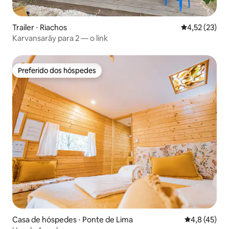
Trailer ⋅ Riachos
4,52 de uma a
4,52 (23)
Karvansarāy para 2 — o link
Preferido dos hóspedes
Preferido dos hóspedes
Casa de hóspedes ⋅ Ponte de Lima
4,8 de uma a
4,8 (45)