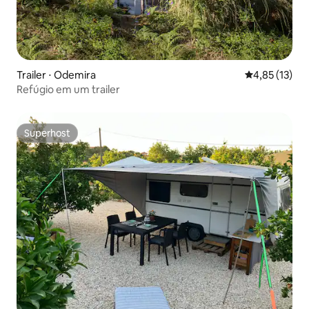
Trailer ⋅ Odemira
4,85 de uma a
4,85 (13)
Refúgio em um trailer
Superhost
Superhost