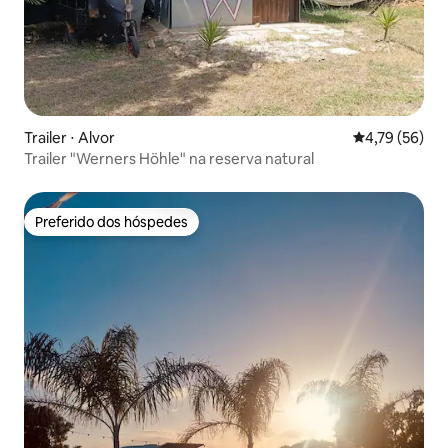
Trailer ⋅ Alvor
4,79 de uma a
4,79 (56)
Trailer "Werners Höhle" na reserva natural
Preferido dos hóspedes
Preferido dos hóspedes