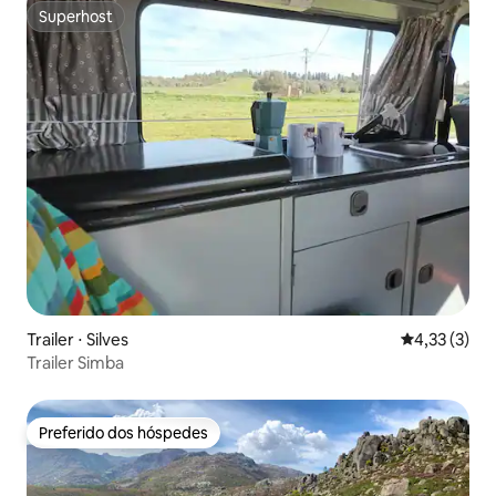
Superhost
Superhost
Trailer ⋅ Silves
4,33 de uma 
4,33 (3)
Trailer Simba
Preferido dos hóspedes
Preferido dos hóspedes