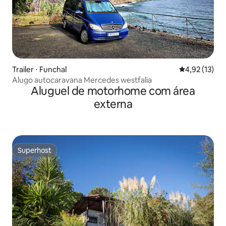
Trailer ⋅ Funchal
4,92 de uma a
4,92 (13)
Alugo autocaravana Mercedes westfalia
Aluguel de motorhome com área
externa
Superhost
Superhost