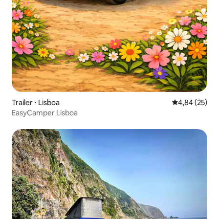
Trailer ⋅ Lisboa
4,84 de uma a
4,84 (25)
EasyCamper Lisboa