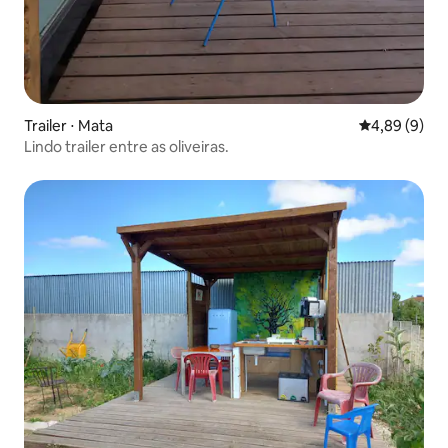
Trailer ⋅ Mata
4,89 de uma 
4,89 (9)
Lindo trailer entre as oliveiras.