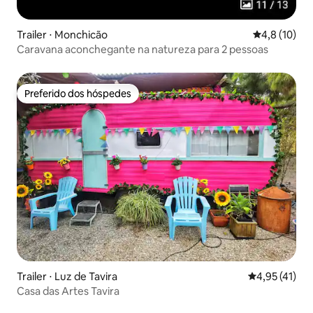
Trailer ⋅ Monchicão
4,8 de uma a
4,8 (10)
Caravana aconchegante na natureza para 2 pessoas
Preferido dos hóspedes
Preferido dos hóspedes
Trailer ⋅ Luz de Tavira
4,95 de uma a
4,95 (41)
Casa das Artes Tavira