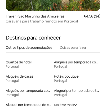
Trailer ⋅ São Martinho das Amoreiras
4,56 de uma a
4,56 (34)
Caravana para trabalho remoto em Portugal
Destinos para conhecer
Outros tipos de acomodações
Coisas para fazer
Quartos de hotel
Aluguéis por temporada com acesso ao lago
Portugal
Portugal
Aluguéis de casas
Hotéis boutique
Portugal
Portugal
Aluguéis por temporada com caiaque
Aluguel por temporada de townhouses
Portugal
Portugal
Aluguel por temporada de casas de veraneio
Mostrar mais