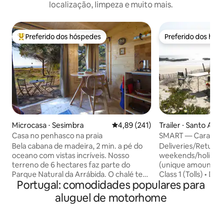
localização, limpeza e muito mais.
Preferido dos hóspedes
Preferido dos hó
Entre os melhores preferidos dos hóspedes
Preferido dos hó
Microcasa ⋅ Sesimbra
4,89 de uma avaliação média de 
4,89 (241)
Trailer ⋅ Santo An
eiros
Casa no penhasco na praia
SMART — Caravan 
similar
Bela cabana de madeira, 2 min. a pé do
Deliveries/Returns
oceano com vistas incríveis. Nosso
weekends/holidays
terreno de 6 hectares faz parte do
(unique amount) • Diesel 5L/100km.
Parque Natural da Arrábida. O chalé tem
Class 1 (Tolls) • Dr
Portugal: comodidades populares para
vista direta para o mar com um pôr do
190x140cm) • Equi
sol mágico. Praias deslumbrantes e um
Linen • Panel Solar and Extra battery •
aluguel de motorhome
litoral impressionante oferecem ótimas
Thermal insulation • Kitchen kit - rea
oportunidades para caminhadas e
true Fridge (up to -18ºC) •
atividades ao ar livre. Tem uma cama de
Insurance (1 driver