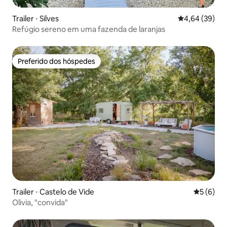
Trailer ⋅ Silves
4,64 de uma a
4,64 (39)
Refúgio sereno em uma fazenda de laranjas
Preferido dos hóspedes
Preferido dos hóspedes
Trailer ⋅ Castelo de Vide
5 de uma 
5 (6)
Olivia, "convida"