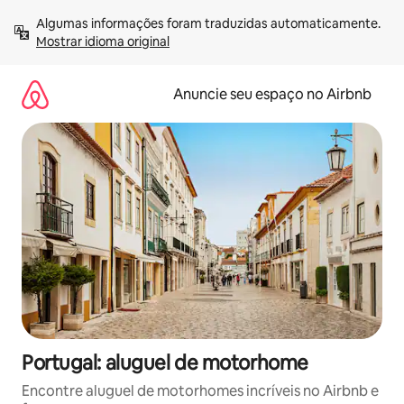
Pular
Algumas informações foram traduzidas automaticamente. 
para
Mostrar idioma original
o
conteúdo
Anuncie seu espaço no Airbnb
Portugal: aluguel de motorhome
Encontre aluguel de motorhomes incríveis no Airbnb e