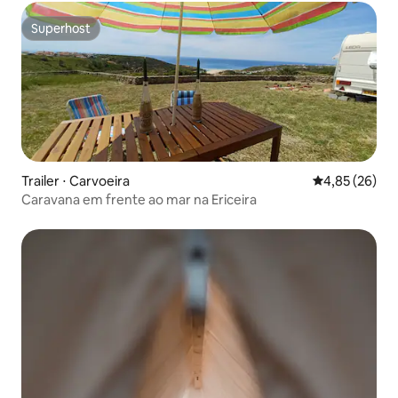
Superhost
Superhost
Trailer ⋅ Carvoeira
4,85 de uma a
4,85 (26)
Caravana em frente ao mar na Ericeira