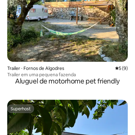
Trailer ⋅ Fornos de Algodres
5 de uma 
5 (9)
Trailer em uma pequena fazenda
Aluguel de motorhome pet friendly
Superhost
Superhost