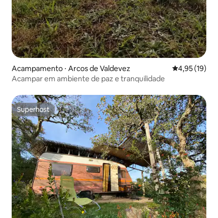
Acampamento ⋅ Arcos de Valdevez
4,95 de uma a
4,95 (19)
Acampar em ambiente de paz e tranquilidade
Superhost
Superhost