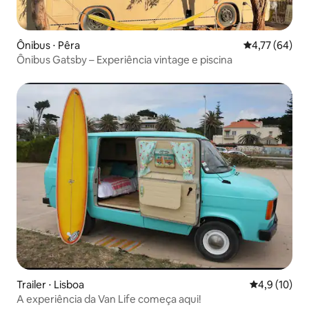
Ônibus ⋅ Pêra
4,77 de uma a
4,77 (64)
Ônibus Gatsby – Experiência vintage e piscina
Trailer ⋅ Lisboa
4,9 de uma a
4,9 (10)
A experiência da Van Life começa aqui!