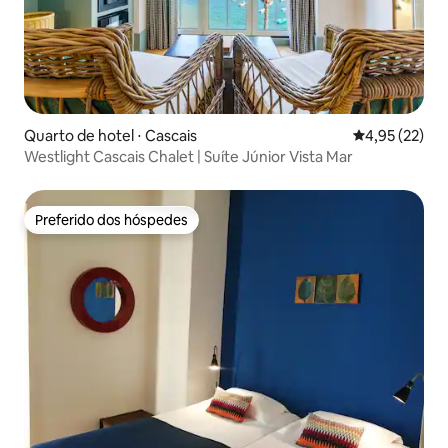
Quarto de hotel ⋅ Cascais
4,95 de uma a
4,95 (22)
Westlight Cascais Chalet | Suíte Júnior Vista Mar
Preferido dos hóspedes
Preferido dos hóspedes