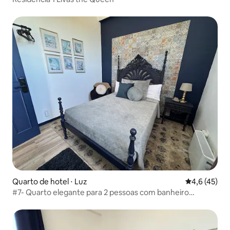
Quarto de hotel ⋅ Luz
4,6 de uma a
4,6 (45)
#7- Quarto elegante para 2 pessoas com banheiro
compartilhado