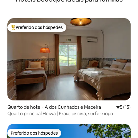
Preferido dos hóspedes
Entre os melhores preferidos dos hóspedes
Quarto de hotel ⋅ A dos Cunhados e Maceira
5 de uma a
5 (15)
Quarto principal Heiwa | Praia, piscina, surfe e ioga
Preferido dos hóspedes
Preferido dos hóspedes