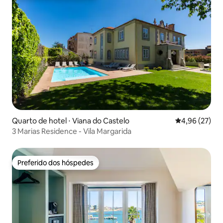
Quarto de hotel ⋅ Viana do Castelo
4,96 de uma a
4,96 (27)
3 Marias Residence - Vila Margarida
Preferido dos hóspedes
Preferido dos hóspedes