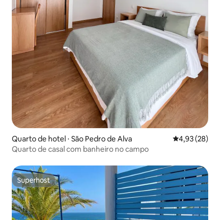
Quarto de hotel ⋅ São Pedro de Alva
4,93 de uma a
4,93 (28)
Quarto de casal com banheiro no campo
Superhost
Superhost