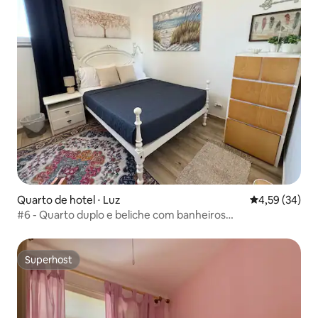
Quarto de hotel ⋅ Luz
4,59 de uma a
4,59 (34)
#6 - Quarto duplo e beliche com banheiros
compartilhados
Superhost
Superhost