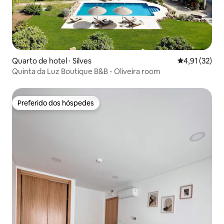
Quarto de hotel ⋅ Silves
4,91 de uma a
4,91 (32)
Quinta da Luz Boutique B&B - Oliveira room
Preferido dos hóspedes
Preferido dos hóspedes