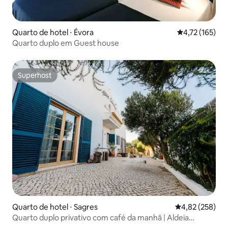
Quarto de hotel ⋅ Évora
4,72 de uma av
4,72 (165)
Quarto duplo em Guest house
Superhost
Superhost
Quarto de hotel ⋅ Sagres
4,82 de uma av
4,82 (258)
Quarto duplo privativo com café da manhã | Aldeia
Caiçara