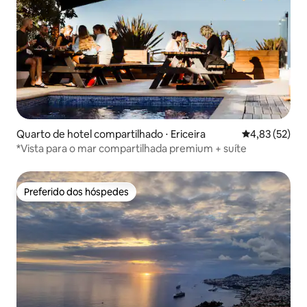
Quarto de hotel compartilhado ⋅ Ericeira
4,83 de uma a
4,83 (52)
*Vista para o mar compartilhada premium + suíte
Preferido dos hóspedes
Preferido dos hóspedes