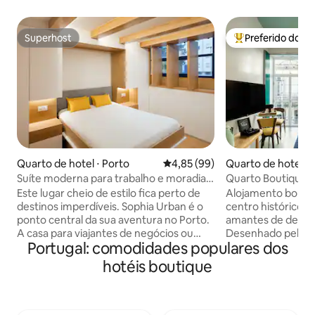
Superhost
Preferido dos 
Superhost
Entre os melhore
Quarto de hotel ⋅ Porto
4,85 de uma avaliação média de
4,85 (99)
Quarto de hotel ⋅
Suíte moderna para trabalho e moradia
Quarto Boutique
no Porto
Histórico
Este lugar cheio de estilo fica perto de
Alojamento bouti
destinos imperdíveis. Sophia Urban é o
centro histórico d
ponto central da sua aventura no Porto.
amantes de design
A casa para viajantes de negócios ou
Desenhado pelo pr
Portugal: comodidades populares dos
visitantes que querem trabalhar e viver
cada um dos nosso
na cidade em qualquer lugar, de alguns
com casa de banho
hotéis boutique
dias a alguns meses. As nossas suites
uma experiência ú
urbanas foram propositadamente
acabamentos e det
concebidas num conceito híbrido de
maravilhoso pequ
casa-escritório, oferecem-lhe todo o
histórica confeitar