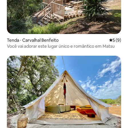
Tenda ⋅ Carvalhal Benfeito
5 de uma 
5 (9)
Você vai adorar este lugar único e romântico em Matsu