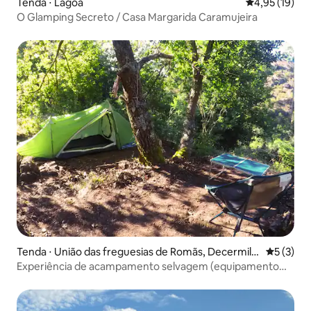
Tenda ⋅ Lagoa
4,95 de uma a
4,95 (19)
O Glamping Secreto / Casa Margarida Caramujeira
Tenda ⋅ União das freguesias de Romãs, Decermilo
5 de uma 
5 (3)
e Vila Longa
Experiência de acampamento selvagem (equipamento
incluído) - Caixa 1