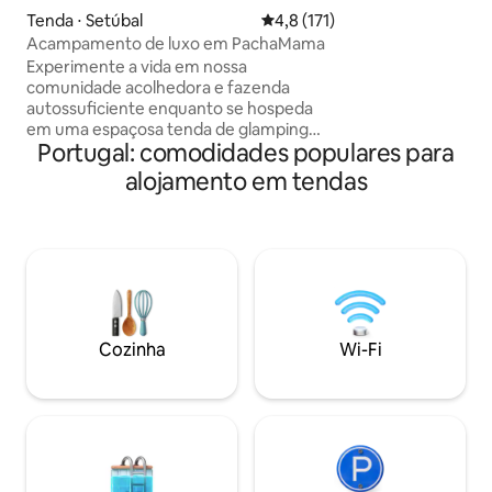
lugares – que pod
Tenda ⋅ Setúbal
4,8 de uma avaliação média de 
4,8 (171)
sofá-cama adiciona
Acampamento de luxo em PachaMama
totalmente equip
Experimente a vida em nossa
eletrodomésticos d
comunidade acolhedora e fazenda
Geladeira com fre
autossuficiente enquanto se hospeda
Banheiro integra
em uma espaçosa tenda de glamping
efeito de chuva *
Portugal: comodidades populares para
feita de fibras naturais. Rodeado pela
com móveis confor
natureza, um lugar perfeito para relaxar
TV/ Wi-Fi
alojamento em tendas
e curtir uma estadia única na fazenda.
Desfrute do acampamento com o
conforto de chuveiros quentes,
banheiros, uma cozinha totalmente
equipada e uma área de estar
aconchegante (estas comodidades são
compartilhadas com outros hóspedes).
Localizado a uma curta caminhada do
Cozinha
Wi-Fi
histórico Alcácer do Sal e a apenas 20
minutos de carro das deslumbrantes
praias da Comporta.