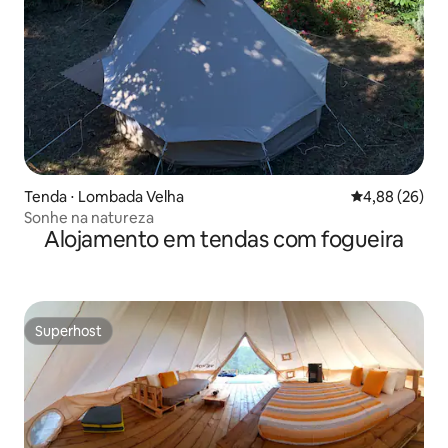
Tenda ⋅ Lombada Velha
4,88 de uma a
4,88 (26)
Sonhe na natureza
Alojamento em tendas com fogueira
Superhost
Superhost