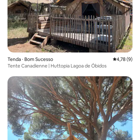
Tenda ⋅ Bom Sucesso
4,78 de uma 
4,78 (9)
Tente Canadienne | Huttopia Lagoa de Óbidos