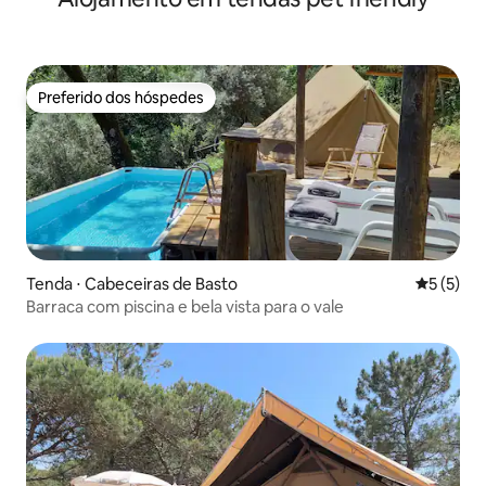
Preferido dos hóspedes
Preferido dos hóspedes
Tenda ⋅ Cabeceiras de Basto
5 de uma 
5 (5)
Barraca com piscina e bela vista para o vale