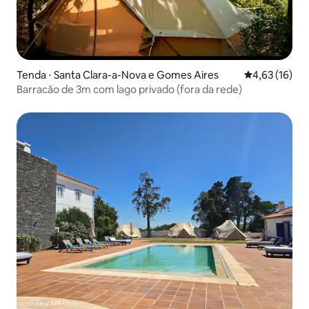
Tenda ⋅ Santa Clara-a-Nova e Gomes Aires
4,63 de uma a
4,63 (16)
Barracão de 3m com lago privado (fora da rede)