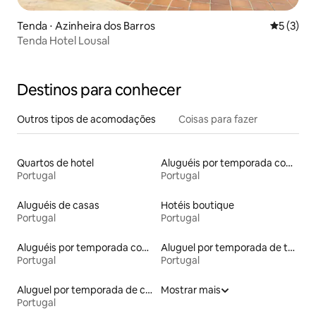
Tenda ⋅ Azinheira dos Barros
5 de uma 
5 (3)
Tenda Hotel Lousal
Destinos para conhecer
Outros tipos de acomodações
Coisas para fazer
Quartos de hotel
Aluguéis por temporada com acesso ao lago
Portugal
Portugal
Aluguéis de casas
Hotéis boutique
Portugal
Portugal
Aluguéis por temporada com caiaque
Aluguel por temporada de townhouses
Portugal
Portugal
Aluguel por temporada de casas de veraneio
Mostrar mais
Portugal