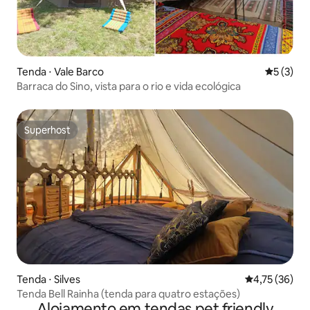
Tenda ⋅ Vale Barco
5 de uma 
5 (3)
Barraca do Sino, vista para o rio e vida ecológica
Superhost
Superhost
Tenda ⋅ Silves
4,75 de uma a
4,75 (36)
Tenda Bell Rainha (tenda para quatro estações)
Alojamento em tendas pet friendly