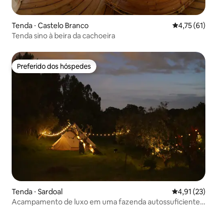
Tenda ⋅ Castelo Branco
4,75 de uma a
4,75 (61)
Tenda sino à beira da cachoeira
Preferido dos hóspedes
Preferido dos hóspedes
Tenda ⋅ Sardoal
4,91 de uma a
4,91 (23)
Acampamento de luxo em uma fazenda autossuficiente
em uma espaçosa tenda de sino