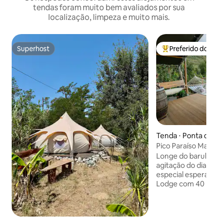
tendas foram muito bem avaliados por sua
localização, limpeza e muito mais.
Superhost
Preferido dos 
Superhost
Entre os melhore
Tenda ⋅ Ponta do S
Pico Paraíso Madei
para o Atlântico*
Longe do barulho,
agitação do dia a 
especial espera po
Lodge com 40 metr
Área de dormir a
cama confortável 
de estar acolhedo