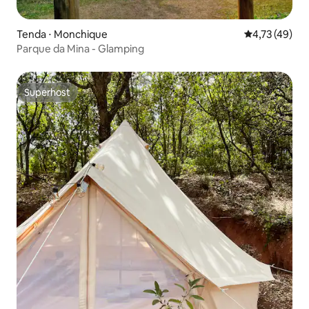
Tenda ⋅ Monchique
4,73 de uma a
4,73 (49)
Parque da Mina - Glamping
Superhost
Superhost