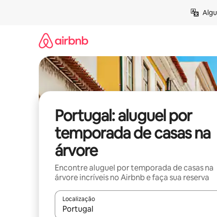
Pular
Algu
para
o
conteúdo
Portugal: aluguel por
temporada de casas na
árvore
Encontre aluguel por temporada de casas na
árvore incríveis no Airbnb e faça sua reserva
Localização
Quando os resultados estiverem disponíveis, expl