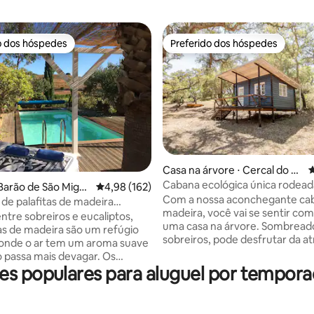
o dos hóspedes
Preferido dos hóspedes
o dos hóspedes
Preferido dos hóspedes
Casa na árvore ⋅ Cercal do Al
4
entejo
Cabana ecológica única rodead
Barão de São Migu
4,98 de uma avaliação média de 5, 162 avalia
4,98 (162)
média de 5, 84 avaliações
sobreiros
Com a nossa aconchegante ca
de palafitas de madeira
madeira, você vai se sentir co
 Casa Eucalyptus 1
ntre sobreiros e eucaliptos,
uma casa na árvore. Sombreado por
as de madeira são um refúgio
sobreiros, pode desfrutar da a
 onde o ar tem um aroma suave
serena do convés ou no nosso s
 passa mais devagar. Os
livre, onde lhe serviremos um d
s populares para aluguel por tempora
600 metros seguem uma
pequeno-almoço (produtos loca
ão pavimentada típica do
alta qualidade/orgânicos). Tudo aqui foi
ácil de dirigir, e fazem parte do
feito por nós, com amor e 99,9
 chegar a um lugar