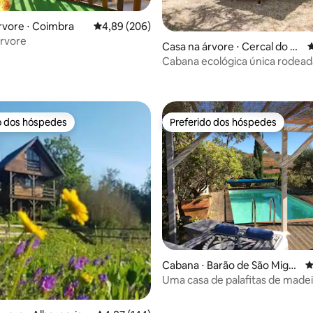
rvore ⋅ Coimbra
4,89 de uma avaliação média de 5, 206 avalia
4,89 (206)
Árvore
édia de 5, 281 avaliações
Casa na árvore ⋅ Cercal do Al
4
entejo
Cabana ecológica única rodead
sobreiros
o dos hóspedes
Preferido dos hóspedes
o dos hóspedes
Preferido dos hóspedes
Cabana ⋅ Barão de São Migu
4
média de 5, 84 avaliações
el
Uma casa de palafitas de madei
tranquila, Casa Eucalyptus 1