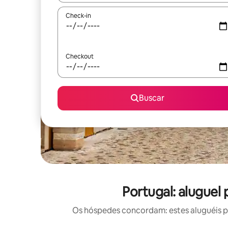
Check-in
Checkout
Buscar
Portugal: aluguel
Os hóspedes concordam: estes aluguéis po