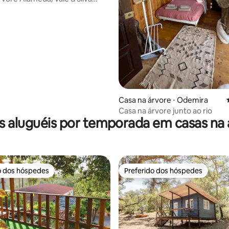
enas adultos
média de 5, 73 avaliações
Casa na árvore ⋅ Odemira
Casa na árvore junto ao rio
s aluguéis por temporada em casas na 
o dos hóspedes
Preferido dos hóspedes
o dos hóspedes
Preferido dos hóspedes