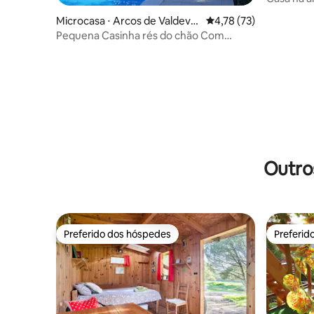
Villas/Ap
Microcasa ⋅ Arcos de Valdeve
4,78 de uma avaliação 
4,78 (73)
z
Pequena Casinha rés do chão Com
Piscina e Jardim
Outro
Preferido dos hóspedes
Preferid
Preferido dos hóspedes
Preferid