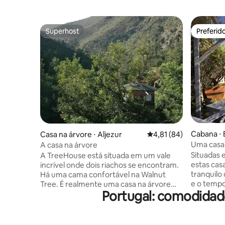
Superhost
Preferid
Superhost
Preferid
Cabana ⋅ 
Casa na árvore ⋅ Aljezur
4,81 de uma avaliação 
4,81 (84)
el
Uma casa 
A casa na árvore
tranquila,
Situadas e
A TreeHouse está situada em um vale
estas cas
incrível onde dois riachos se encontram.
tranquilo
Há uma cama confortável na Walnut
e o tempo
Tree. É realmente uma casa na árvore
Portugal: comodidade
últimos 
sustentada inteiramente pela árvore.
estrada n
Desfrute dos sons da natureza quando
Algarve, f
ficar neste lugar único. Ele vem com sua
charme de
própria pequena cozinha, chuveiro solar