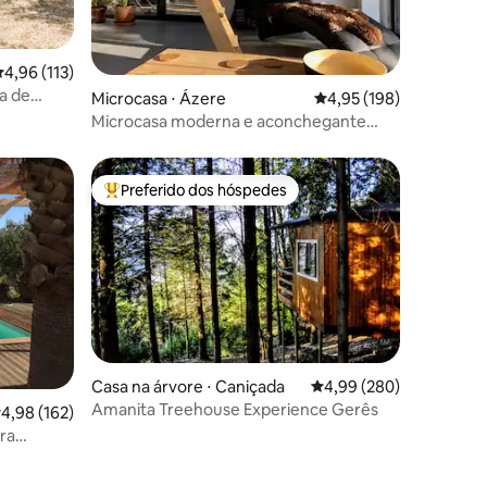
ções
,96 de uma avaliação média de 5, 113 avaliações
4,96 (113)
a de
Microcasa ⋅ Ázere
4,95 de uma avaliação 
4,95 (198)
Microcasa moderna e aconchegante
com vista para o rio na floresta
Preferido dos hóspedes
Entre os melhores preferidos dos hóspedes
Casa na árvore ⋅ Caniçada
4,99 de uma avaliação m
4,99 (280)
Amanita Treehouse Experience Gerês
,98 de uma avaliação média de 5, 162 avaliações
4,98 (162)
ra