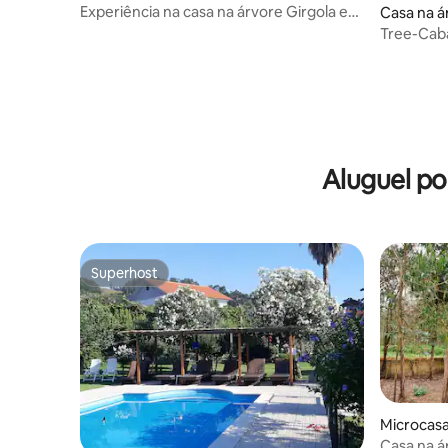
Experiência na casa na árvore Girgola em
Casa na á
Gerês
Cacém
Tree-Cab
Aluguel po
Superhost
Superhost
Microcasa
Casa na á