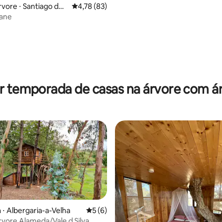
rvore ⋅ Santiago do
4,78 de uma avaliação média de 5, 83 avalia
4,78 (83)
ane
r temporada de casas na árvore com á
 ⋅ Albergaria-a-Velha
5 de uma avaliação média de 5, 6 avalia
5 (6)
rvore Alameda/Vale d Silva