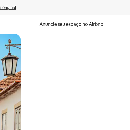
 original
Anuncie seu espaço no Airbnb
 deslizando o dedo na tela.