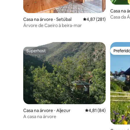
Casa na á
Casa da 
Casa na árvore ⋅ Setúbal
4,87 de uma avaliação m
4,87 (281)
Árvore de Caeiro à beira-mar
Superhost
Preferid
Superhost
Preferid
Casa na árvore ⋅ Aljezur
4,81 de uma avaliação 
4,81 (84)
A casa na árvore