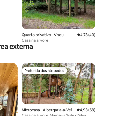
ções
Quarto privativo ⋅ Viseu
4,73 de uma avaliação
4,73 (40)
Casa na árvore
rea externa
Preferido dos hóspedes
Preferido dos hóspedes
ções
Microcasa ⋅ Albergaria-a-Velh
4,93 de uma avaliação
4,93 (58)
a
Casa na árvore Alameda/Vale d Silva