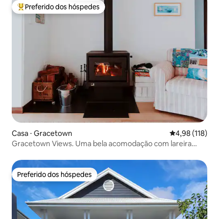
Preferido dos hóspedes
Entre os melhores preferidos dos hóspedes
Casa ⋅ Gracetown
4,98 de uma av
4,98 (118)
Gracetown Views. Uma bela acomodação com lareira
aconchegante
Preferido dos hóspedes
Preferido dos hóspedes