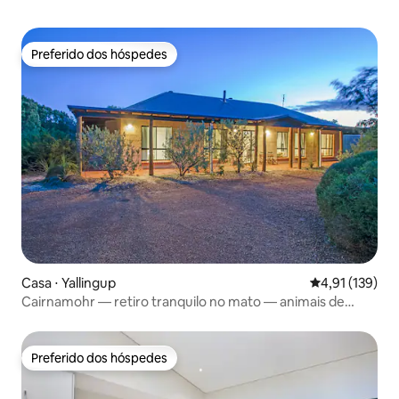
Preferido dos hóspedes
Preferido dos hóspedes
Casa ⋅ Yallingup
4,91 de uma av
4,91 (139)
Cairnamohr — retiro tranquilo no mato — animais de
estimação ok
Preferido dos hóspedes
Preferido dos hóspedes