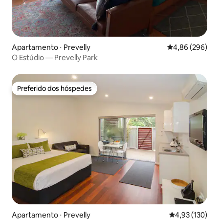
Apartamento ⋅ Prevelly
4,86 de uma ava
4,86 (296)
O Estúdio — Prevelly Park
Preferido dos hóspedes
Preferido dos hóspedes
Apartamento ⋅ Prevelly
4,93 de uma av
4,93 (130)