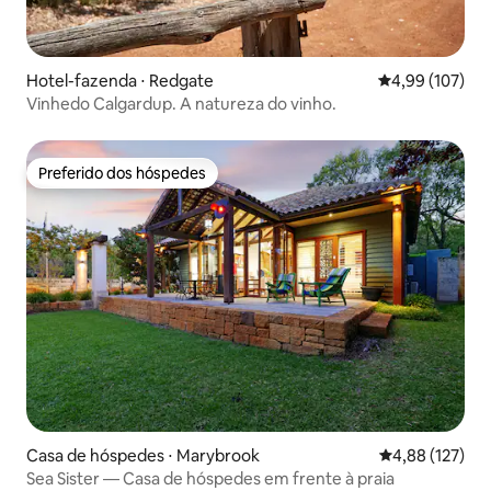
Hotel-fazenda ⋅ Redgate
4,99 de uma av
4,99 (107)
Vinhedo Calgardup. A natureza do vinho.
Preferido dos hóspedes
Preferido dos hóspedes
Casa de hóspedes ⋅ Marybrook
4,88 de uma av
4,88 (127)
Sea Sister — Casa de hóspedes em frente à praia