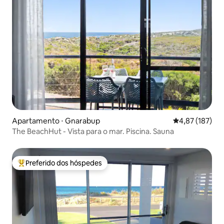
Apartamento ⋅ Gnarabup
4,87 de uma av
4,87 (187)
The BeachHut - Vista para o mar. Piscina. Sauna
Preferido dos hóspedes
Entre os melhores preferidos dos hóspedes