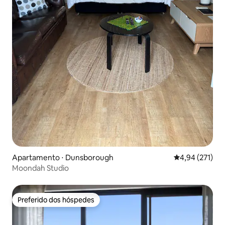
Apartamento ⋅ Dunsborough
4,94 de uma av
4,94 (271)
Moondah Studio
Preferido dos hóspedes
Preferido dos hóspedes