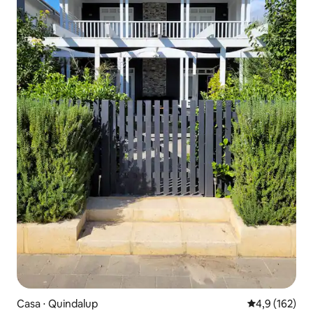
Casa ⋅ Quindalup
4,9 de uma av
4,9 (162)