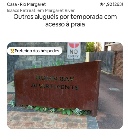
Casa ⋅ Rio Margaret
4,92 de uma av
4,92 (263)
Isaacs Retreat, em Margaret River
Outros aluguéis por temporada com
acesso à praia
Preferido dos hóspedes
Entre os melhores preferidos dos hóspedes