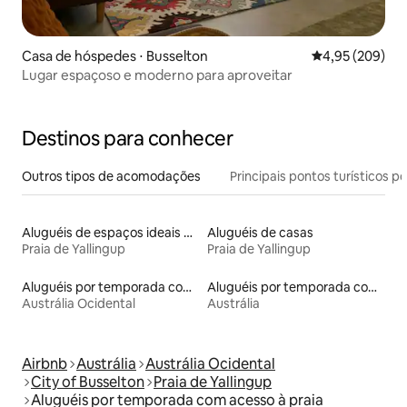
Casa de hóspedes ⋅ Busselton
4,95 de uma ava
4,95 (209)
Lugar espaçoso e moderno para aproveitar
Destinos para conhecer
Outros tipos de acomodações
Principais pontos turísticos po
Aluguéis de espaços ideais para famílias
Aluguéis de casas
Praia de Yallingup
Praia de Yallingup
Aluguéis por temporada com acesso à praia
Aluguéis por temporada com acesso à praia
Austrália Ocidental
Austrália
Airbnb
Austrália
Austrália Ocidental
City of Busselton
Praia de Yallingup
Aluguéis por temporada com acesso à praia