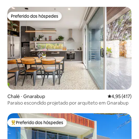
Preferido dos hóspedes
Preferido dos hóspedes
Chalé ⋅ Gnarabup
4,95 de uma av
4,95 (417)
Paraíso escondido projetado por arquiteto em Gnarabup
Preferido dos hóspedes
Entre os melhores preferidos dos hóspedes