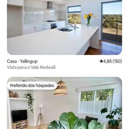
Casa ⋅ Yallingup
4,85 de uma av
4,85 (150)
Vista para o Vale Redwall
Preferido dos hóspedes
Preferido dos hóspedes