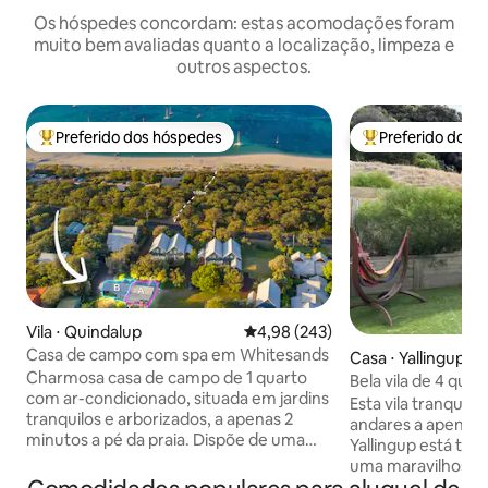
Os hóspedes concordam: estas acomodações foram
muito bem avaliadas quanto a localização, limpeza e
outros aspectos.
Preferido dos hóspedes
Preferido dos 
Entre os melhores preferidos dos hóspedes
Entre os melhore
Vila ⋅ Quindalup
4,98 de uma avaliação média de 
4,98 (243)
Casa de campo com spa em Whitesands
Casa ⋅ Yallingup
Charmosa casa de campo de 1 quarto
Bela vila de 4 qua
com ar-condicionado, situada em jardins
Yallingup
Esta vila tranquila 
tranquilos e arborizados, a apenas 2
andares a apenas 
minutos a pé da praia. Dispõe de uma
Yallingup está to
cama king size com roupa de cama de
uma maravilhosa e
qualidade de hotel, banheiro espaçoso
cozinha. 3 quartos