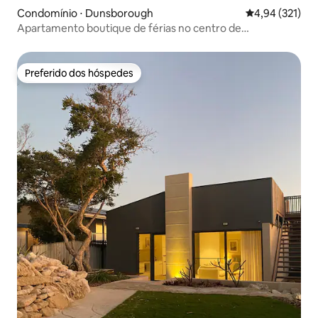
Condomínio ⋅ Dunsborough
4,94 de uma av
4,94 (321)
Apartamento boutique de férias no centro de
Dunsborough
Preferido dos hóspedes
Preferido dos hóspedes