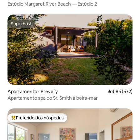
Estúdio Margaret River Beach — Estúdio 2
Superhost
Superhost
Apartamento ⋅ Prevelly
4,85 de uma av
4,85 (572)
Apartamento spa do Sr. Smith à beira-mar
Preferido dos hóspedes
Entre os melhores preferidos dos hóspedes