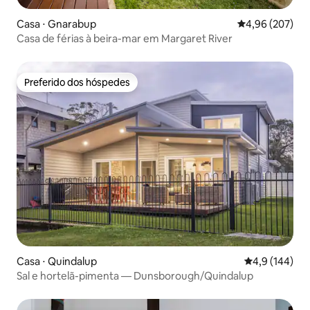
Casa ⋅ Gnarabup
4,96 de uma ava
4,96 (207)
Casa de férias à beira-mar em Margaret River
Preferido dos hóspedes
Preferido dos hóspedes
Casa ⋅ Quindalup
4,9 de uma av
4,9 (144)
Sal e hortelã-pimenta — Dunsborough/Quindalup