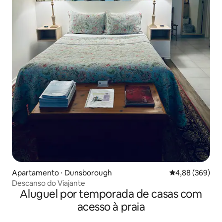
Apartamento ⋅ Dunsborough
4,88 de uma ava
4,88 (369)
Descanso do Viajante
Aluguel por temporada de casas com
acesso à praia