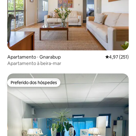
Apartamento ⋅ Gnarabup
4,97 de uma av
4,97 (251)
Apartamento à beira-mar
Preferido dos hóspedes
Preferido dos hóspedes