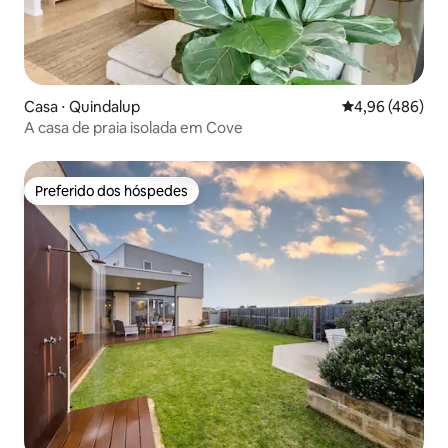
Casa ⋅ Quindalup
4,96 de uma ava
4,96 (486)
A casa de praia isolada em Cove
Preferido dos hóspedes
Preferido dos hóspedes