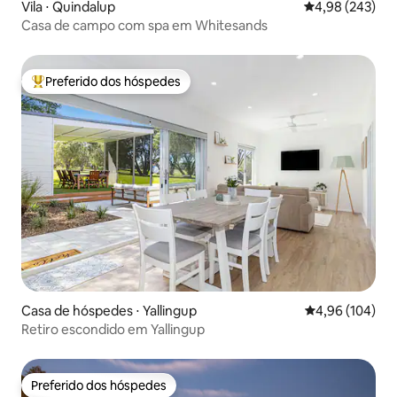
Vila ⋅ Quindalup
4,98 de uma ava
4,98 (243)
Casa de campo com spa em Whitesands
Preferido dos hóspedes
Entre os melhores preferidos dos hóspedes
Casa de hóspedes ⋅ Yallingup
4,96 de uma av
4,96 (104)
Retiro escondido em Yallingup
Preferido dos hóspedes
Preferido dos hóspedes