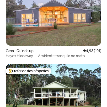
Casa ⋅ Quindalup
4,93 de uma av
4,93 (101)
Hayes Hideaway — Ambiente tranquilo no mato
Preferido dos hóspedes
Entre os melhores preferidos dos hóspedes