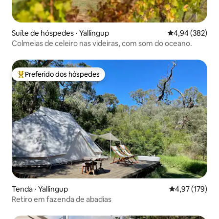
Suíte de hóspedes ⋅ Yallingup
4,94 de uma ava
4,94 (382)
Colmeias de celeiro nas videiras, com som do oceano.
Preferido dos hóspedes
Entre os melhores preferidos dos hóspedes
Tenda ⋅ Yallingup
4,97 de uma av
4,97 (179)
Retiro em fazenda de abadias