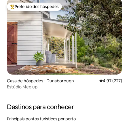
Preferido dos hóspedes
Entre os melhores preferidos dos hóspedes
Casa de hóspedes ⋅ Dunsborough
4,97 de uma av
4,97 (227)
Estúdio Meelup
Destinos para conhecer
Principais pontos turísticos por perto