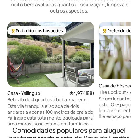
muito bem avaliadas quanto a localização, limpeza e
outros aspectos.
Preferido dos hóspedes
Preferido dos 
Entre os melhores preferidos dos hóspedes
Entre os melhore
Casa de hóspedes
up River
The Lookout - Apa
Casa ⋅ Yallingup
4,97 de uma avaliação média de 
4,97 (188)
quarto e 1 banheir
Se um lugar fosse 
Bela vila de 4 quartos à beira-mar em
este. O espaço fo
Yallingup
Esta vila tranquila e isolada de dois
lenta e sustentáv
andares a apenas 100 metros da praia de
lhe espaço para r
Yallingup está totalmente equipada para
realmente desliga
uma maravilhosa estadia em família com
um pátio aberto, c
Comodidades populares para aluguel
cozinha. 3 quartos e 2 banheiros no
terras agrícolas. 
andar de cima e duas áreas de estar no