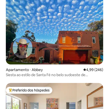
Apartamento ⋅ Abbey
4,99 de uma ava
4,99 (246)
Siesta ao estilo de Santa Fé no belo sudoeste de
Washington
Preferido dos hóspedes
Entre os melhores preferidos dos hóspedes