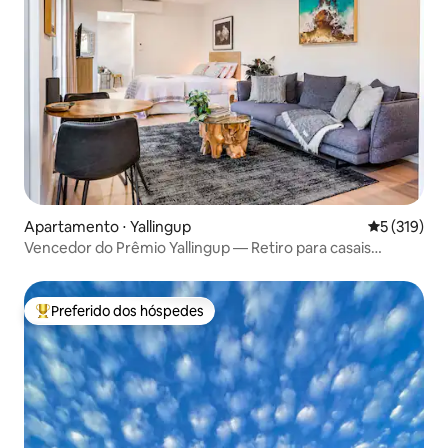
Apartamento ⋅ Yallingup
5 de uma av
5 (319)
Vencedor do Prêmio Yallingup — Retiro para casais
deslumbrante
Preferido dos hóspedes
Entre os melhores preferidos dos hóspedes