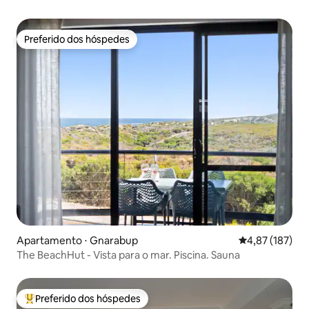
Preferido dos hóspedes
Preferido dos hóspedes
Apartamento ⋅ Gnarabup
4,87 de uma av
4,87 (187)
The BeachHut - Vista para o mar. Piscina. Sauna
Preferido dos hóspedes
Entre os melhores preferidos dos hóspedes