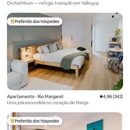
Orchid Moon — refúgio tranquilo em Yallingup
Preferido dos hóspedes
Entre os melhores preferidos dos hóspedes
Apartamento ⋅ Rio Margaret
4,96 de uma ava
4,96 (342)
Uma joia escondida no coração de Margs.
Preferido dos hóspedes
Entre os melhores preferidos dos hóspedes