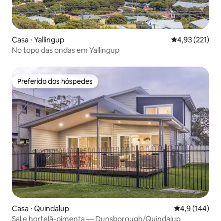
Casa ⋅ Yallingup
4,93 de uma av
4,93 (221)
No topo das ondas em Yallingup
Preferido dos hóspedes
Preferido dos hóspedes
Casa ⋅ Quindalup
4,9 de uma av
4,9 (144)
Sal e hortelã-pimenta — Dunsborough/Quindalup