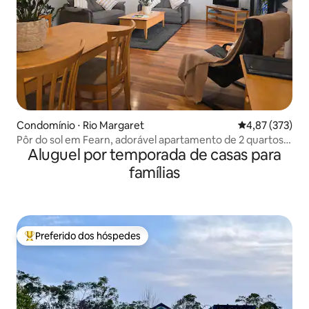
Condomínio ⋅ Rio Margaret
4,87 de uma av
4,87 (373)
Pôr do sol em Fearn, adorável apartamento de 2 quartos
Aluguel por temporada de casas para
*com banheira de hidromassagem
famílias
Preferido dos hóspedes
Entre os melhores preferidos dos hóspedes