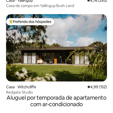
Casa ⋅ Yallingup
4,76 de uma av
4,76 (293)
Casa de campo em Yallingup Bush Land
Preferido dos hóspedes
Entre os melhores preferidos dos hóspedes
Casa ⋅ Witchcliffe
4,99 de uma av
4,99 (152)
Redgate Studio
Aluguel por temporada de apartamento
com ar-condicionado