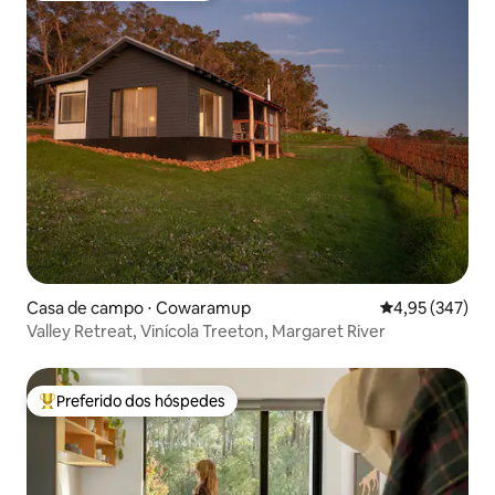
Casa de campo ⋅ Cowaramup
4,95 de uma av
4,95 (347)
Valley Retreat, Vinícola Treeton, Margaret River
Preferido dos hóspedes
Entre os melhores preferidos dos hóspedes