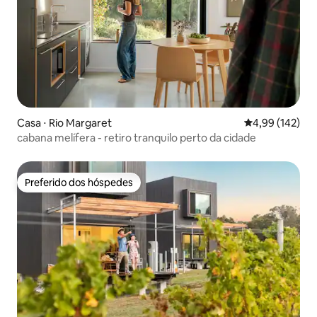
Casa ⋅ Rio Margaret
4,99 de uma av
4,99 (142)
cabana melífera - retiro tranquilo perto da cidade
Preferido dos hóspedes
Preferido dos hóspedes