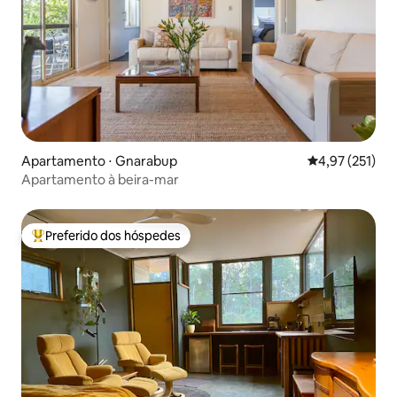
Apartamento ⋅ Gnarabup
4,97 de uma av
4,97 (251)
Apartamento à beira-mar
Preferido dos hóspedes
Entre os melhores preferidos dos hóspedes