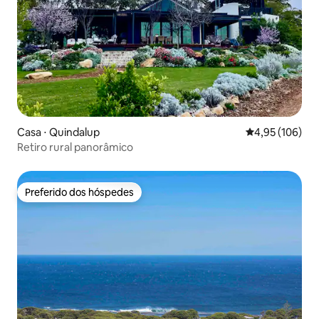
Casa ⋅ Quindalup
4,95 de uma av
4,95 (106)
Retiro rural panorâmico
Preferido dos hóspedes
Preferido dos hóspedes