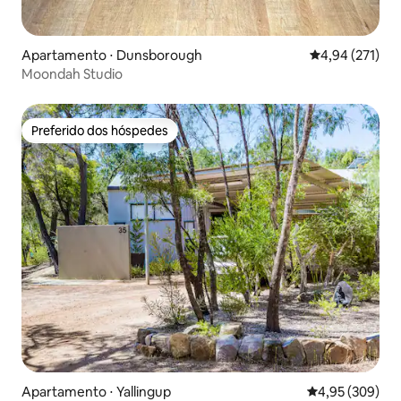
Apartamento ⋅ Dunsborough
4,94 de uma av
4,94 (271)
Moondah Studio
Preferido dos hóspedes
Preferido dos hóspedes
Apartamento ⋅ Yallingup
4,95 de uma ava
4,95 (309)