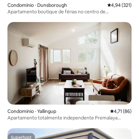
Condomínio ⋅ Dunsborough
4,94 de uma av
4,94 (321)
Apartamento boutique de férias no centro de
Dunsborough
Condomínio ⋅ Yallingup
4,71 de uma a
4,71 (86)
Apartamento totalmente independente Premalaya
Yallingup
Superhost