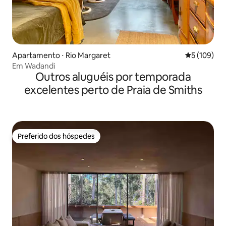
Apartamento ⋅ Rio Margaret
5 de uma av
5 (109)
Em Wadandi
Outros aluguéis por temporada
excelentes perto de Praia de Smiths
Preferido dos hóspedes
Preferido dos hóspedes