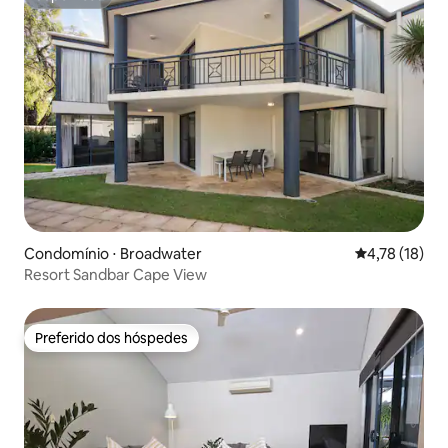
Superhost
Condomínio ⋅ Broadwater
4,78 de uma a
4,78 (18)
Resort Sandbar Cape View
Preferido dos hóspedes
Preferido dos hóspedes