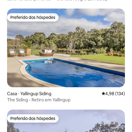
Preferido dos hóspedes
Preferido dos hóspedes
Casa ⋅ Yallingup Siding
4,98 de uma av
4,98 (134)
The Siding - Retiro em Yallingup
Preferido dos hóspedes
Preferido dos hóspedes