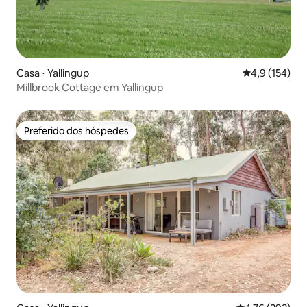
Casa ⋅ Yallingup
4,9 de uma av
4,9 (154)
Millbrook Cottage em Yallingup
Preferido dos hóspedes
Preferido dos hóspedes