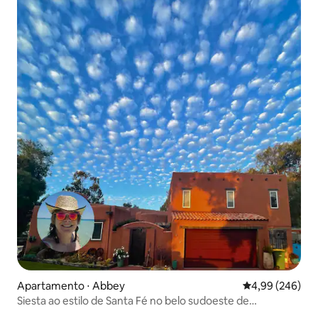
Apartamento ⋅ Abbey
4,99 de uma ava
4,99 (246)
Siesta ao estilo de Santa Fé no belo sudoeste de
Washington