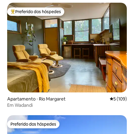
Preferido dos hóspedes
Entre os melhores preferidos dos hóspedes
Apartamento ⋅ Rio Margaret
5 de uma av
5 (109)
Em Wadandi
Preferido dos hóspedes
Preferido dos hóspedes