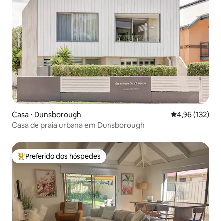
Casa ⋅ Dunsborough
4,96 de uma av
4,96 (132)
Casa de praia urbana em Dunsborough
Preferido dos hóspedes
Entre os melhores preferidos dos hóspedes