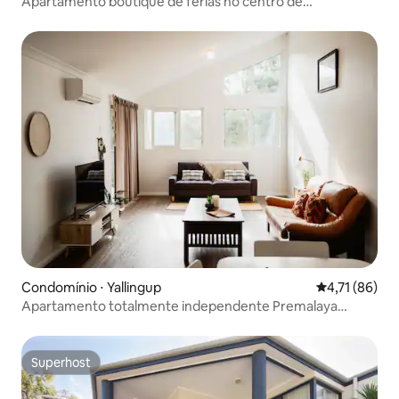
Apartamento boutique de férias no centro de
Dunsborough
Condomínio ⋅ Yallingup
4,71 de uma a
4,71 (86)
Apartamento totalmente independente Premalaya
Yallingup
Superhost
Superhost