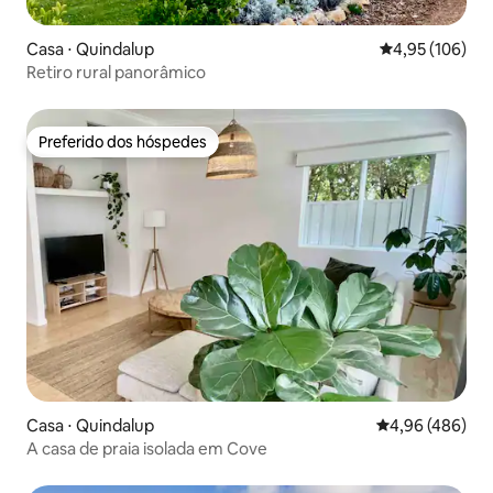
Casa ⋅ Quindalup
4,95 de uma av
4,95 (106)
Retiro rural panorâmico
Preferido dos hóspedes
Preferido dos hóspedes
Casa ⋅ Quindalup
4,96 de uma ava
4,96 (486)
A casa de praia isolada em Cove