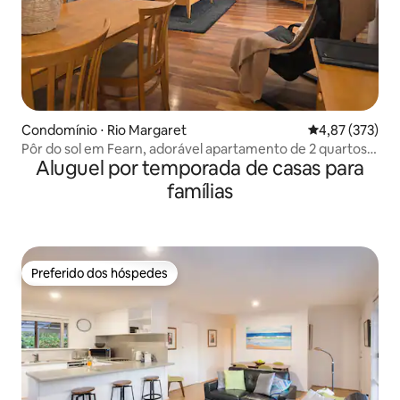
Condomínio ⋅ Rio Margaret
4,87 de uma av
4,87 (373)
Pôr do sol em Fearn, adorável apartamento de 2 quartos
Aluguel por temporada de casas para
*com banheira de hidromassagem
famílias
Preferido dos hóspedes
Preferido dos hóspedes