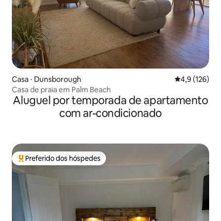
Casa ⋅ Dunsborough
4,9 de uma av
4,9 (126)
Casa de praia em Palm Beach
Aluguel por temporada de apartamento
com ar-condicionado
Preferido dos hóspedes
Entre os melhores preferidos dos hóspedes