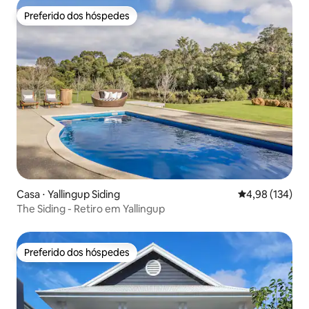
Preferido dos hóspedes
Preferido dos hóspedes
Casa ⋅ Yallingup Siding
4,98 de uma av
4,98 (134)
The Siding - Retiro em Yallingup
Preferido dos hóspedes
Preferido dos hóspedes