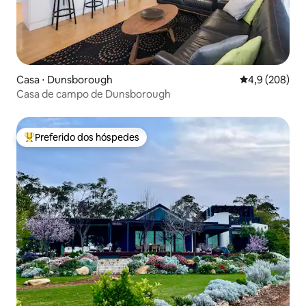
Casa ⋅ Dunsborough
4,9 de uma av
4,9 (208)
Casa de campo de Dunsborough
Preferido dos hóspedes
Entre os melhores preferidos dos hóspedes