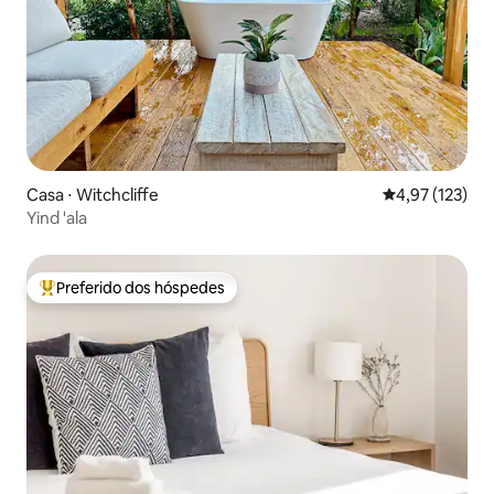
Casa ⋅ Witchcliffe
4,97 de uma av
4,97 (123)
Yind 'ala
Preferido dos hóspedes
Entre os melhores preferidos dos hóspedes