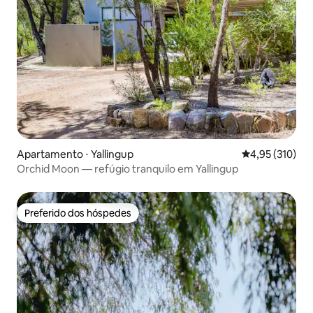
Apartamento ⋅ Yallingup
4,95 de uma av
4,95 (310)
Orchid Moon — refúgio tranquilo em Yallingup
Preferido dos hóspedes
Preferido dos hóspedes