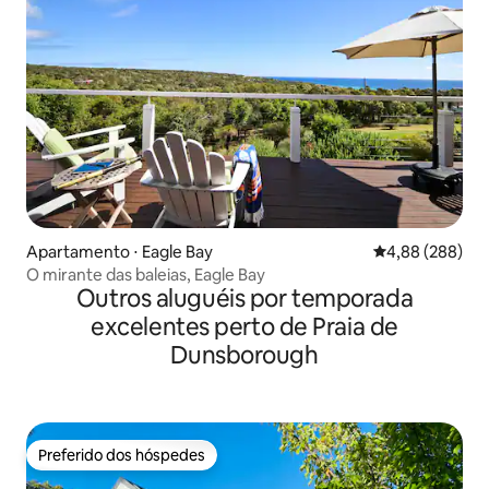
Apartamento ⋅ Eagle Bay
4,88 de uma ava
4,88 (288)
O mirante das baleias, Eagle Bay
Outros aluguéis por temporada
excelentes perto de Praia de
Dunsborough
Preferido dos hóspedes
Preferido dos hóspedes