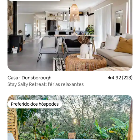
Casa ⋅ Dunsborough
4,92 de uma av
4,92 (223)
Stay Salty Retreat: férias relaxantes
Preferido dos hóspedes
Preferido dos hóspedes