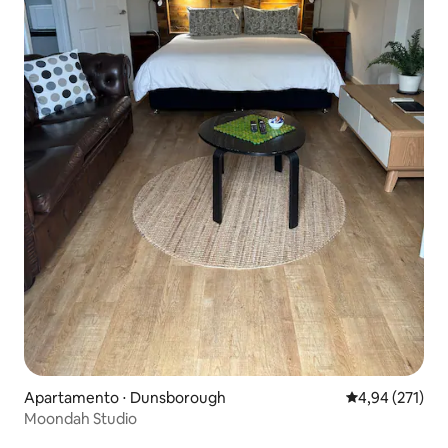
Apartamento ⋅ Dunsborough
4,94 de uma av
4,94 (271)
Moondah Studio