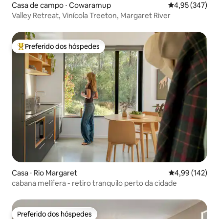
Casa de campo ⋅ Cowaramup
4,95 de uma av
4,95 (347)
Valley Retreat, Vinícola Treeton, Margaret River
Preferido dos hóspedes
Entre os melhores preferidos dos hóspedes
Casa ⋅ Rio Margaret
4,99 de uma av
4,99 (142)
cabana melífera - retiro tranquilo perto da cidade
Preferido dos hóspedes
Preferido dos hóspedes