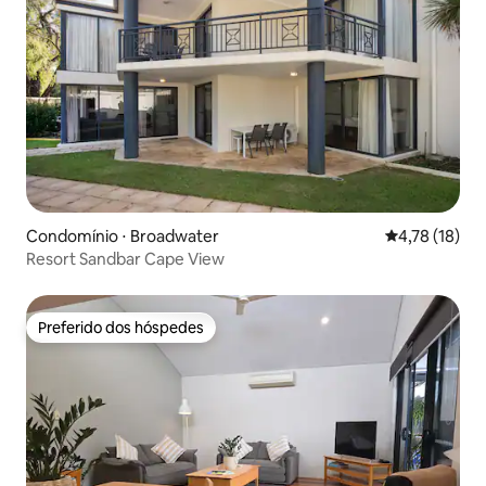
Condomínio ⋅ Broadwater
4,78 de uma a
4,78 (18)
Resort Sandbar Cape View
Preferido dos hóspedes
Preferido dos hóspedes