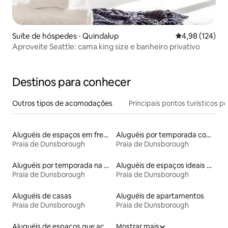
Suíte de hóspedes ⋅ Quindalup
4,98 de uma av
4,98 (124)
Aproveite Seattle: cama king size e banheiro privativo
Destinos para conhecer
Outros tipos de acomodações
Principais pontos turísticos po
Aluguéis de espaços em frente à praia
Aluguéis por temporada com acesso à praia
Praia de Dunsborough
Praia de Dunsborough
Aluguéis por temporada na orla
Aluguéis de espaços ideais para famílias
Praia de Dunsborough
Praia de Dunsborough
Aluguéis de casas
Aluguéis de apartamentos
Praia de Dunsborough
Praia de Dunsborough
Aluguéis de espaços que aceitam animais de estimação
Mostrar mais