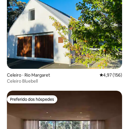
Celeiro ⋅ Rio Margaret
4,97 de uma av
4,97 (156)
Celeiro Bluebell
Preferido dos hóspedes
Preferido dos hóspedes