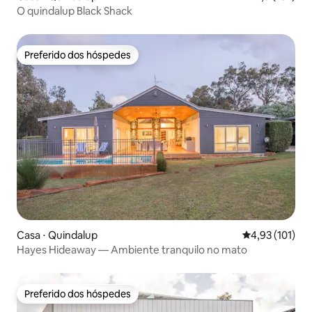
O quindalup Black Shack
Preferido dos hóspedes
Preferido dos hóspedes
Casa ⋅ Quindalup
4,93 de uma av
4,93 (101)
Hayes Hideaway — Ambiente tranquilo no mato
Preferido dos hóspedes
Preferido dos hóspedes