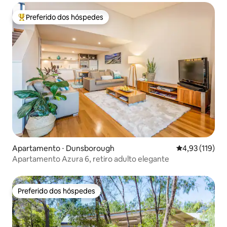
Preferido dos hóspedes
Entre os melhores preferidos dos hóspedes
Apartamento ⋅ Dunsborough
4,93 de uma av
4,93 (119)
Apartamento Azura 6, retiro adulto elegante
Preferido dos hóspedes
Preferido dos hóspedes