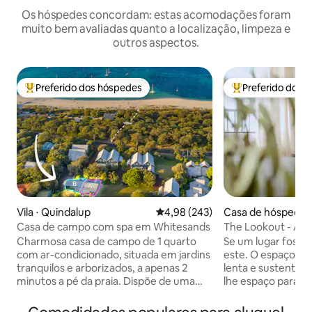
Os hóspedes concordam: estas acomodações foram
muito bem avaliadas quanto a localização, limpeza e
outros aspectos.
Preferido dos hóspedes
Preferido dos 
Entre os melhores preferidos dos hóspedes
Entre os melhore
Vila ⋅ Quindalup
4,98 de uma avaliação média de 
4,98 (243)
Casa de hóspedes
up River
Casa de campo com spa em Whitesands
The Lookout - Apa
quarto e 1 banheir
Charmosa casa de campo de 1 quarto
Se um lugar fosse 
com ar-condicionado, situada em jardins
este. O espaço fo
tranquilos e arborizados, a apenas 2
lenta e sustentáv
minutos a pé da praia. Dispõe de uma
lhe espaço para r
cama king size com roupa de cama de
realmente desliga
qualidade de hotel, banheiro espaçoso
um pátio aberto, c