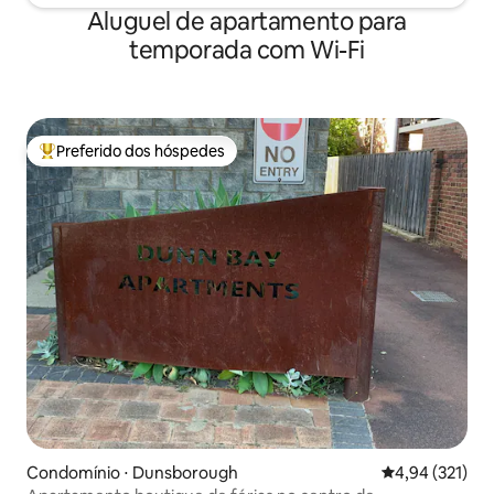
Aluguel de apartamento para
temporada com Wi-Fi
Preferido dos hóspedes
Entre os melhores preferidos dos hóspedes
Condomínio ⋅ Dunsborough
4,94 de uma av
4,94 (321)