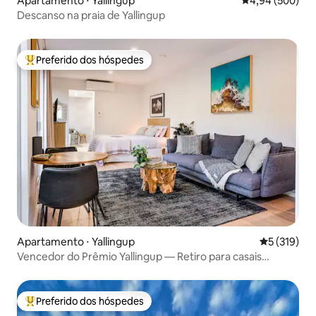
Apartamento ⋅ Yallingup
4,94 de uma ava
4,94 (500)
Descanso na praia de Yallingup
Preferido dos hóspedes
Entre os melhores preferidos dos hóspedes
Apartamento ⋅ Yallingup
5 de uma av
5 (319)
Vencedor do Prêmio Yallingup — Retiro para casais
deslumbrante
Preferido dos hóspedes
Entre os melhores preferidos dos hóspedes