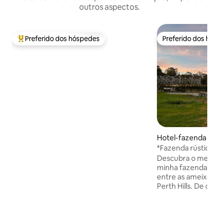
outros aspectos.
Preferido dos hóspedes
Preferido dos hó
Entre os melhores preferidos dos hóspedes
Preferido dos hó
Hotel-fazenda ⋅ C
*Fazenda rústica d
eucaliptos e amei
Descubra o melhor
minha fazenda co
entre as ameixeira
Perth Hills. De de
primaveris a frut
pelo sol, ricos to
frios, cada estaçã