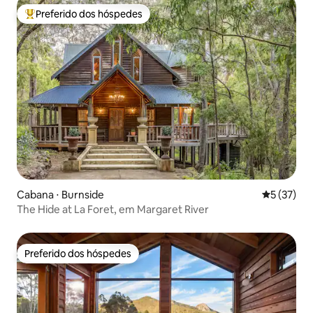
Preferido dos hóspedes
Entre os melhores preferidos dos hóspedes
Cabana ⋅ Burnside
5 de uma a
5 (37)
The Hide at La Foret, em Margaret River
Preferido dos hóspedes
Preferido dos hóspedes