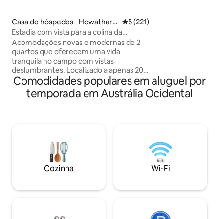
Mairiposa. Neste refúgio com design
inspirador, redesc
Casa de hóspedes ⋅ Howatharr
5 de uma avaliação média de 
5 (221)
com simplicidade.
a
Estadia com vista para a colina da
estação), caminhe
coroação
as estrelas ao lado
Acomodações novas e modernas de 2
Uma combinação ú
quartos que oferecem uma vida
conforto. Não vejo
tranquila no campo com vistas
compartilhar min
deslumbrantes. Localizado a apenas 20
Comodidades populares em aluguel por
minutos ao norte de Geraldton, perto de
Coronation Beach - um dos melhores
temporada em Austrália Ocidental
lugares do mundo para kitesurf e
windsurf, com uma van de comida nos
fins de semana. Locais de eventos como
Nukara Farm e Nabawa Valley Tavern
estão nas proximidades. Animais de
estimação são bem-vindos se
trouxerem sua própria cama e forem
estritamente mantidos fora do espaço
Cozinha
Wi-Fi
do galpão coberto. Refúgio relaxante
com todos os confortos de um lar.