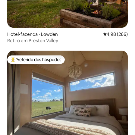
Hotel-fazenda ⋅ Lowden
4,98 de uma ava
4,98 (266)
Retiro em Preston Valley
Preferido dos hóspedes
Entre os melhores preferidos dos hóspedes