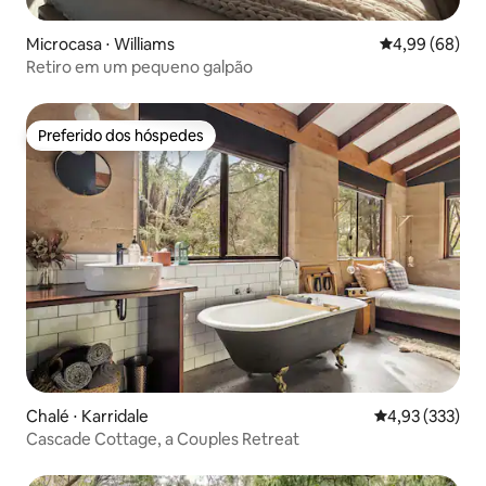
Microcasa ⋅ Williams
4,99 de uma av
4,99 (68)
Retiro em um pequeno galpão
Preferido dos hóspedes
Preferido dos hóspedes
Chalé ⋅ Karridale
4,93 de uma av
4,93 (333)
Cascade Cottage, a Couples Retreat