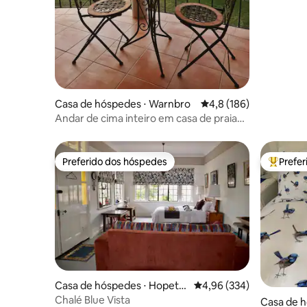
frente à p
Casa de hóspedes ⋅ Warnbro
4,8 de uma avaliação m
4,8 (186)
Andar de cima inteiro em casa de praia
rústica/vila
Preferido dos hóspedes
Prefe
Preferido dos hóspedes
Entre os
Casa de hóspedes ⋅ Hopeto
4,96 de uma avaliação m
4,96 (334)
un
Chalé Blue Vista
Casa de h