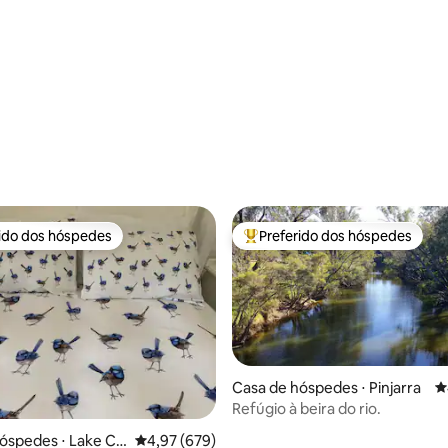
raia
édia de 5, 186 avaliações
rido dos hóspedes
Preferido dos hóspedes
 melhores preferidos dos hóspedes
Entre os melhores preferidos d
Casa de hóspedes ⋅ Pinjarra
4
Refúgio à beira do rio.
édia de 5, 334 avaliações
óspedes ⋅ Lake Cli
4,97 de uma avaliação média de 5, 679 avalia
4,97 (679)