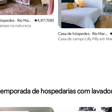
óspedes ⋅ Rio Marg
4,97 de uma avaliação média de 5, 108 avalia
4,97 (108)
campo na natureza
Casa de hóspedes ⋅ Rio Marg
4
aret
Casa de campo Lilly Pilly em Ma
River
édia de 5, 251 avaliações
temporada de hospedarias com lavado