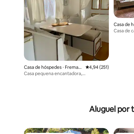
Casa de h
aret
Casa de 
Casa de hóspedes ⋅ Fremant
4,94 de uma avaliação m
4,94 (251)
le
Casa pequena encantadora,
conveniente e independente.
Aluguel por 