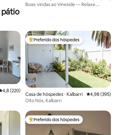
ffe
Boas-vindas ao Vineside — Relaxe.
 pátio
Explore. Reconecte-se.
Preferido dos hóspedes
Entre os melhores preferidos dos hóspedes
ções
4,8 de uma avaliação média de 5, 220 avaliações
4,8 (220)
Casa de hóspedes ⋅ Kalbarri
4,98 de uma avaliação m
4,98 (395)
Oito Nós, Kalbarri
Preferido dos hóspedes
os hóspedes
Entre os melhores preferidos dos hóspedes