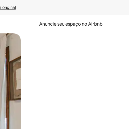
 original
Anuncie seu espaço no Airbnb
 deslizando o dedo na tela.