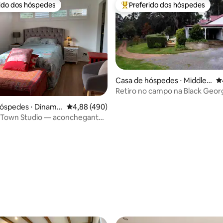
rido dos hóspedes
Preferido dos hóspedes
 melhores preferidos dos hóspedes
Entre os melhores preferidos d
édia de 5, 229 avaliações
Casa de hóspedes ⋅ Middles
4
ex Manjimup
Retiro no campo na Black Geo
hóspedes ⋅ Dinama
4,88 de uma avaliação média de 5, 490 avalia
4,88 (490)
Town Studio — aconchegante
dente para dois