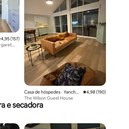
ções
,95 de uma avaliação média de 5, 157 avaliações
4,95 (157)
rgaret
Casa de hóspedes ⋅ Yanche
4,98 de uma avaliação 
4,98 (190)
p
The Wilson Guest House
ra e secadora