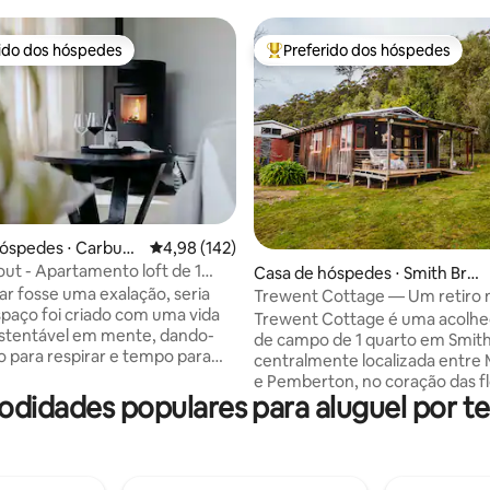
rido dos hóspedes
Preferido dos hóspedes
 melhores preferidos dos hóspedes
Entre os melhores preferidos d
édia de 5, 130 avaliações
hóspedes ⋅ Carbun
4,98 de uma avaliação média de 5, 142 avalia
4,98 (142)
ut - Apartamento loft de 1
Casa de hóspedes ⋅ Smith Bro
1 banheiro
ar fosse uma exalação, seria
ok
Trewent Cottage — Um retiro
spaço foi criado com uma vida
Trewent Cottage é uma acolhe
ustentável em mente, dando-
de campo de 1 quarto em Smith
o para respirar e tempo para
centralmente localizada entre
 desligar. O Lookout fica em
e Pemberton, no coração das f
aberto, com vistas 360° para as
modidades populares para aluguel por 
do sul. A casa de campo rústica é o
ícolas. Aproveite tudo isso
refúgio perfeito para relaxar e
 na sua banheira ou através de
do ar fresco do campo, aves a
anelas que emolduram vistas
e explorar os muitos pontos tur
tendem sobre a natureza de
região. A poucos passos de dis