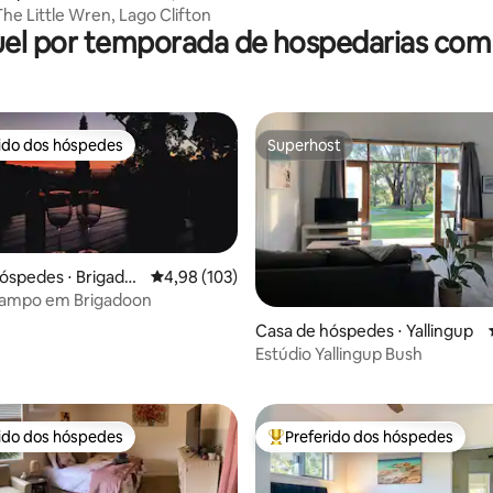
he Little Wren, Lago Clifton
el por temporada de hospedarias com
rido dos hóspedes
Superhost
 melhores preferidos dos hóspedes
Superhost
óspedes ⋅ Brigado
4,98 de uma avaliação média de 5, 103 avalia
4,98 (103)
campo em Brigadoon
Casa de hóspedes ⋅ Yallingup
édia de 5, 170 avaliações
Estúdio Yallingup Bush
rido dos hóspedes
Preferido dos hóspedes
 melhores preferidos dos hóspedes
Entre os melhores preferidos d