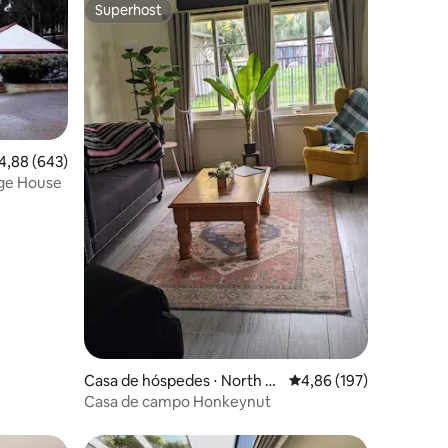
Superhost
os hóspedes
Superhost
,88 de uma avaliação média de 5, 643 avaliações
4,88 (643)
rge House
ções
Casa de hóspedes ⋅ North B
4,86 de uma avaliação 
4,86 (197)
oyanup
Casa de campo Honkeynut