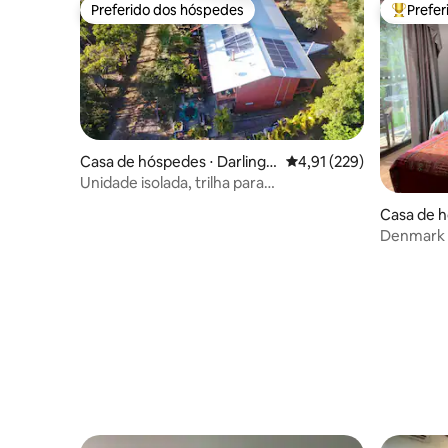
Preferido dos hóspedes
Prefe
Preferido dos hóspedes
Entre os
Casa de hóspedes ⋅ Darlingt
4,91 de uma avaliação m
4,91 (229)
on
Unidade isolada, trilha para
caminhada/ciclismo/parque
Casa de 
rca
Denmark 
e indepen