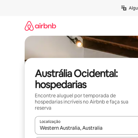
Pular
Algu
para
o
conteúdo
Austrália Ocidental:
hospedarias
Encontre aluguel por temporada de
hospedarias incríveis no Airbnb e faça sua
reserva
Localização
Quando os resultados estiverem disponíveis, expl