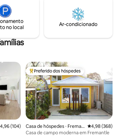
descanso profundo, equilíbrio e
douros
autoconsciência. 🌿 Sessão gratuita de
ra
ioga ou meditação disponível mediante
solicitação 🌿 Consulta e
ionamento
or favor,
Ar-condicionado
aconselhamento ayurvédicos – agora
to no local
 apenas
com 20% de desconto.
amílias
Preferido dos hóspedes
os hóspedes
Entre os melhores preferidos dos hóspedes
ções
,96 de uma avaliação média de 5, 104 avaliações
4,96 (104)
Casa de hóspedes ⋅ Freman
4,98 de uma avaliação m
4,98 (368)
tle
Casa de campo moderna em Fremantle