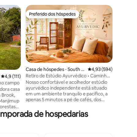
Casa de 
Preferido dos hóspedes
Prefe
os hóspedes
Preferido dos hóspedes
Entre o
a
Estadia c
coroaçã
Acomodaç
quartos 
tranquil
deslumbr
minutos 
Coronati
lugares 
windsurf
ções
Casa de hóspedes ⋅ South Fr
4,93 de uma avaliação m
4,93 (594)
fins de 
emantle
Retiro de Estúdio Ayurvédico • Caminhe
4,9 de uma avaliação média de 5, 111 avaliações
4,9 (111)
Nukara F
até a Praia e Cafés
Nosso confortável e acolhedor estúdio
estão na
 no campo
ayurvédico independente está situado
estimaçã
dora casa
em um ambiente tranquilo e pacífico, a
sua próp
 Brook,
apenas 5 minutos a pé de cafés, dos
mantidos
 Manjimup
melhores restaurantes e da bela South
coberto.
lorestas
Beach. Descanse 🌿 Restaure-se 🌿
confortos
temporada de hospedarias
Reconecte-se. Sinta-se em casa. Na
 desfrutar
Ayurveda, o propósito da sua vida é
bundantes
conhecer a si mesmo. Você está
ísticos da
cordialmente convidado a experimentar
tância