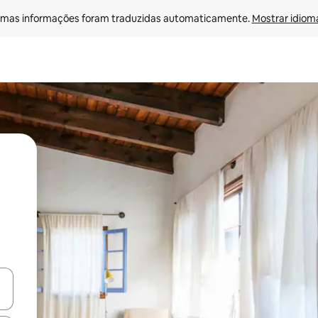
mas informações foram traduzidas automaticamente. 
Mostrar idioma
ore-os usando as seta para cima e para baixo do teclado ou tocando e