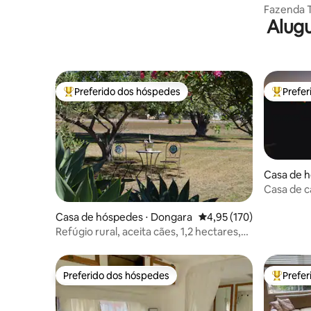
fton
Fazenda T
Alugu
Preferido dos hóspedes
Prefe
Entre os melhores preferidos dos hóspedes
Entre os
Casa de h
on
Casa de 
Casa de hóspedes ⋅ Dongara
4,95 de uma avaliação m
4,95 (170)
Refúgio rural, aceita cães, 1,2 hectares,
café da manhã
Preferido dos hóspedes
Prefe
Preferido dos hóspedes
Entre os