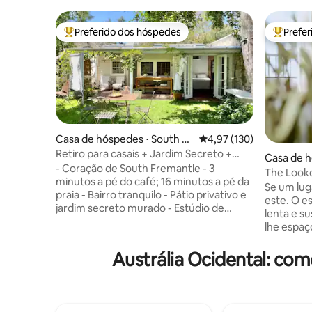
Preferido dos hóspedes
Prefe
Entre os melhores preferidos dos hóspedes
Entre os
Casa de hóspedes ⋅ South Fr
4,97 de uma avaliação m
4,97 (130)
emantle
Retiro para casais + Jardim Secreto +
Casa de 
Banheira ao ar livre
- Coração de South Fremantle - 3
up River
The Looko
minutos a pé do café; 16 minutos a pé da
quarto e 
Se um lug
praia - Bairro tranquilo - Pátio privativo e
este. O e
jardim secreto murado - Estúdio de
lenta e s
personagens com banheiro privativo -
lhe espaç
Pátio ensolarado - Banheira ao ar livre
realmente
"Imagine um hotel de luxo 5 estrelas
um pátio 
Austrália Ocidental: co
combinado com uma estadia
terras agr
aconchegante na casa do seu melhor
relaxando
amigo..." - Auto check-in - Check-
enormes j
in/check-out flexível - Depósito de
que se es