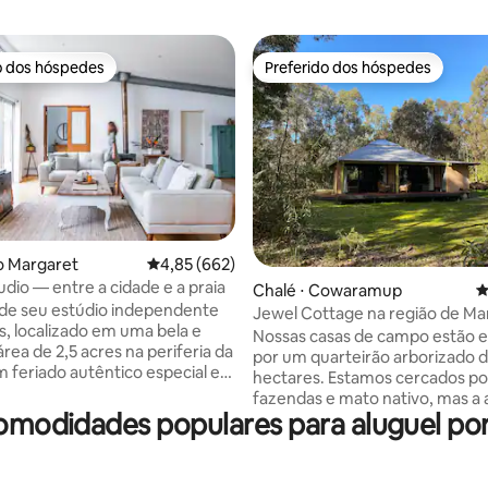
o dos hóspedes
Preferido dos hóspedes
o dos hóspedes
Preferido dos hóspedes
édia de 5, 417 avaliações
io Margaret
4,85 de uma avaliação média de 5, 662 avalia
4,85 (662)
tudio — entre a cidade e a praia
Chalé ⋅ Cowaramup
4
de seu estúdio independente
Jewel Cottage na região de Ma
s, localizado em uma bela e
River
Nossas casas de campo estão 
área de 2,5 acres na periferia da
por um quarteirão arborizado d
m feriado autêntico especial em
hectares. Estamos cercados po
River, caminhadas pela
fazendas e mato nativo, mas a 
 partir da sua porta da frente,
 comodidades populares para aluguel po
minutos de carro de Margaret R
urus e uma maravilhosa vida de
vinícolas da região. A casa de 
 além de estar a poucos
Jewel é a base perfeita para 
e praias ou da cidade com um
relaxante. O banheiro contém