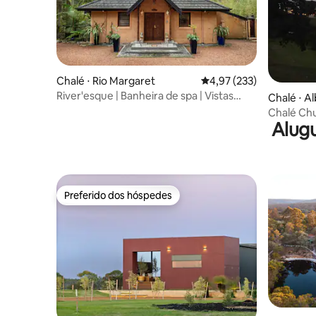
Chalé ⋅ Rio Margaret
4,97 de uma avaliação m
4,97 (233)
River'esque | Banheira de spa | Vistas
Chalé ⋅ A
para a floresta
Chalé Ch
Alugu
Preferido dos hóspedes
Preferido dos hóspedes