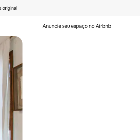
 original
Anuncie seu espaço no Airbnb
 deslizando o dedo na tela.