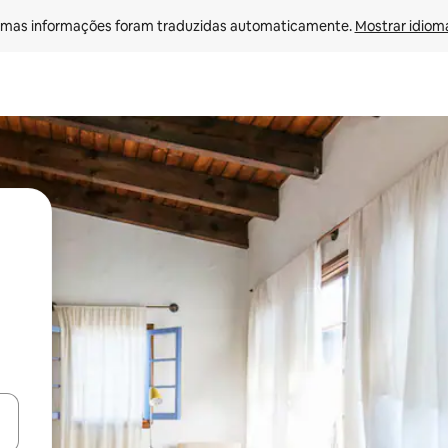
mas informações foram traduzidas automaticamente. 
Mostrar idioma
ore-os usando as seta para cima e para baixo do teclado ou tocando e