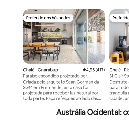
Preferido dos hóspedes
Preferid
Preferido dos hóspedes
Preferid
Chalé ⋅ Gnarabup
4,95 de uma avaliação m
4,95 (417)
Chalé ⋅ R
Paraíso escondido projetado por
St Clair S
arquiteto em Gnarabup
Criada pelo arquiteto Sean Gorman da
Desfrute 
SGM em Fremantle, esta casa foi
para todo
projetada para receber luz natural por
tranquila 
toda parte. Faça refeições ao lado das
cidade, u
janelas do chão ao teto, relaxe no belo
Margaret 
pátio e refresque-se sob o chuveiro de
natureza a
Austrália Ocidental:
efeito chuva. Não deixamos pedra sobre
veja cang
pedra em nosso belo retiro de férias no
pássaros,
sudoeste e esperamos que você se
minutos d