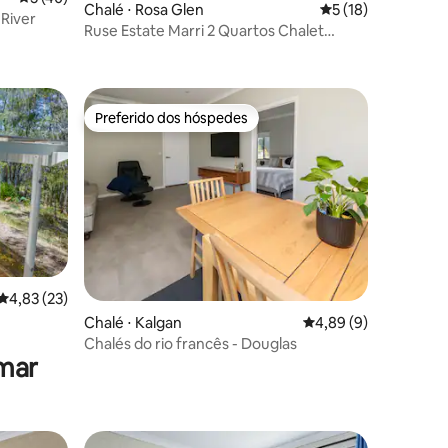
ções
Chalé ⋅ Rosa Glen
5 de uma avaliação
5 (18)
River
Ruse Estate Marri 2 Quartos Chalet
Margaret River
Preferido dos hóspedes
Preferido dos hóspedes
ções
4,83 de uma avaliação média de 5, 23 avaliações
4,83 (23)
Chalé ⋅ Kalgan
4,89 de uma avaliaçã
4,89 (9)
Chalés do rio francês - Douglas
-mar