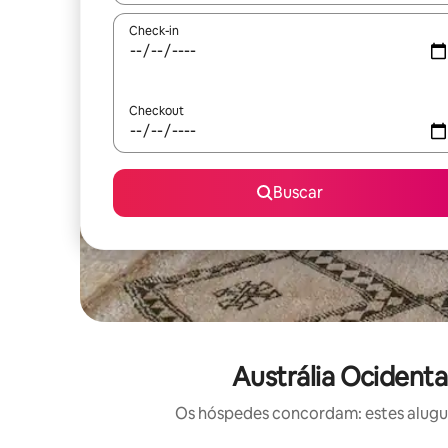
Check-in
Checkout
Buscar
Austrália Ocidenta
Os hóspedes concordam: estes alugué