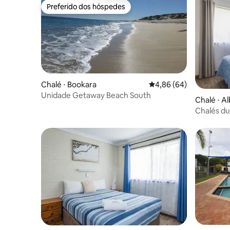
Preferido dos hóspedes
Preferido dos hóspedes
Chalé ⋅ Bookara
4,86 de uma avaliação 
4,86 (64)
Unidade Getaway Beach South
Chalé ⋅ A
Chalés du
mar e que