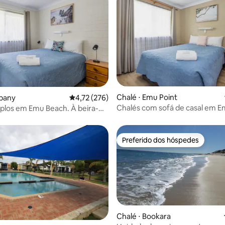
média de 5, 64 avaliações
Chalé ⋅ Emu Point
lbany
4,72 de uma avaliação média de 5, 276 avalia
4,72 (276)
Chalés com sofá de casal em 
plos em Emu Beach. À beira-
 aceitam animais de estimação.
Preferido dos hóspedes
Preferido dos hóspedes
Chalé ⋅ Bookara