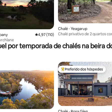
édia de 5, 233 avaliações
Chalé ⋅ Yeagarup
Chalé privativo de 2 quartos c
lbany
4,97 de uma avaliação média de 5, 110 avalia
4,97 (110)
para famílias ou amigos
urchlane
el por temporada de chalés na beira d
Preferido dos hóspedes
Entre os melhores preferidos d
Chalé ⋅ Rosa Glen