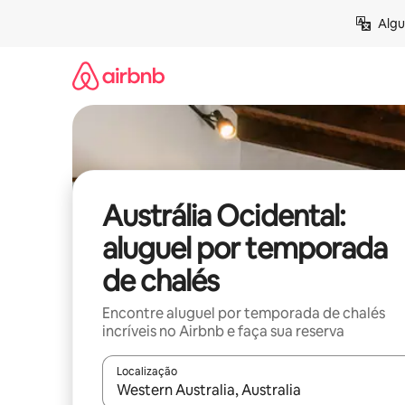
Pular
Algu
para
o
conteúdo
Austrália Ocidental:
aluguel por temporada
de chalés
Encontre aluguel por temporada de chalés
incríveis no Airbnb e faça sua reserva
Localização
Quando os resultados estiverem disponíveis, expl