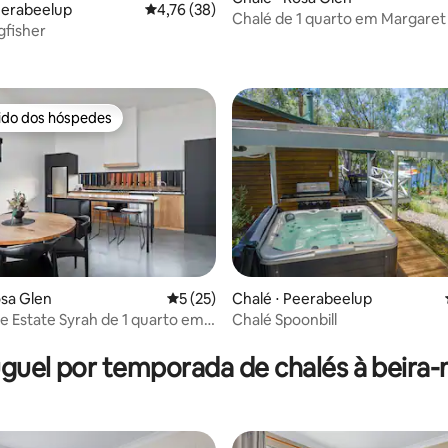
eerabeelup
4,76 de uma avaliação média de 5, 38 avalia
4,76 (38)
Chalé de 1 quarto em Margaret 
gfisher
média de 5, 15 avaliações
rido dos hóspedes
 melhores preferidos dos hóspedes
média de 5, 12 avaliações
osa Glen
5 de uma avaliação média de 5, 25 avalia
5 (25)
Chalé ⋅ Peerabeelup
e Estate Syrah de 1 quarto em
Chalé Spoonbill
River
guel por temporada de chalés à beira