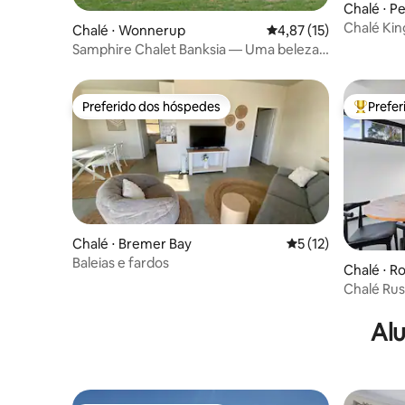
Chalé ⋅ P
Chalé Kin
Chalé ⋅ Wonnerup
4,87 de uma avaliação 
4,87 (15)
Samphire Chalet Banksia — Uma beleza
natural serena
Preferido dos hóspedes
Prefe
Preferido dos hóspedes
Entre os
Chalé ⋅ Bremer Bay
5 de uma avaliação 
5 (12)
Baleias e fardos
Chalé ⋅ R
Chalé Rus
Margaret 
Alu