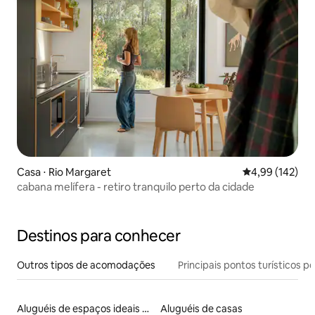
Casa ⋅ Rio Margaret
4,99 de uma av
4,99 (142)
cabana melífera - retiro tranquilo perto da cidade
Destinos para conhecer
Outros tipos de acomodações
Principais pontos turísticos po
Aluguéis de espaços ideais para famílias
Aluguéis de casas