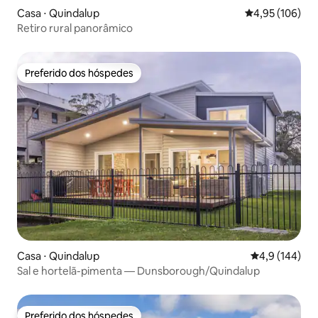
Casa ⋅ Quindalup
4,95 de uma av
4,95 (106)
Retiro rural panorâmico
Preferido dos hóspedes
Preferido dos hóspedes
Casa ⋅ Quindalup
4,9 de uma av
4,9 (144)
Sal e hortelã-pimenta — Dunsborough/Quindalup
Preferido dos hóspedes