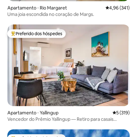
Apartamento ⋅ Rio Margaret
4,96 de uma av
4,96 (341)
Uma joia escondida no coração de Margs.
Preferido dos hóspedes
Entre os melhores preferidos dos hóspedes
Apartamento ⋅ Yallingup
5 de uma av
5 (319)
Vencedor do Prêmio Yallingup — Retiro para casais
deslumbrante