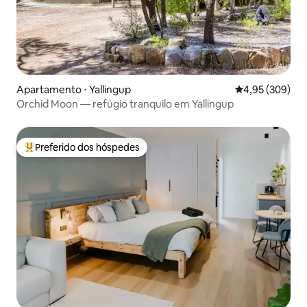
Apartamento ⋅ Yallingup
4,95 de uma ava
4,95 (309)
Orchid Moon — refúgio tranquilo em Yallingup
Preferido dos hóspedes
Entre os melhores preferidos dos hóspedes