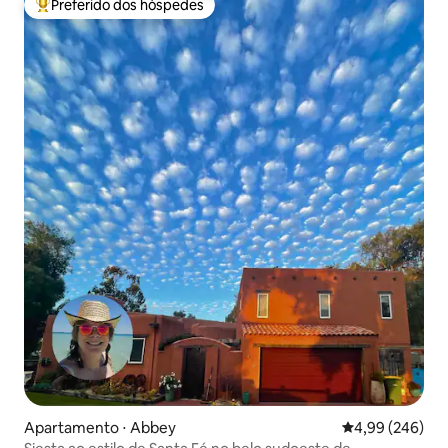
Preferido dos hóspedes
Entre os melhores preferidos dos hóspedes
Apartamento ⋅ Abbey
4,99 de uma ava
4,99 (246)