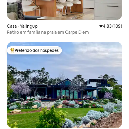
Casa ⋅ Yallingup
4,83 de uma av
4,83 (109)
Retiro em família na praia em Carpe Diem
Preferido dos hóspedes
Entre os melhores preferidos dos hóspedes