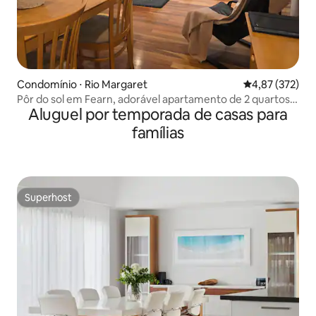
Condomínio ⋅ Rio Margaret
4,87 de uma av
4,87 (372)
Pôr do sol em Fearn, adorável apartamento de 2 quartos
Aluguel por temporada de casas para
*com banheira de hidromassagem
famílias
Superhost
Superhost