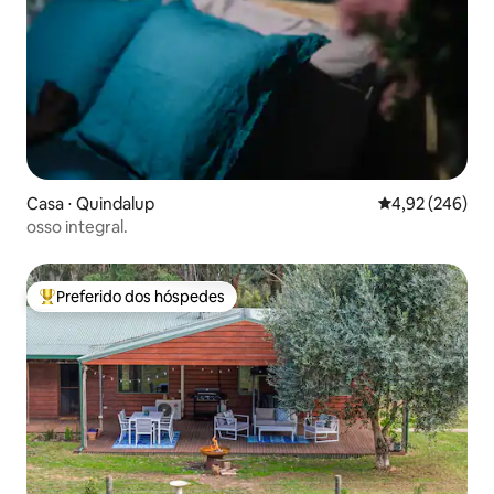
Casa ⋅ Quindalup
4,92 de uma ava
4,92 (246)
osso integral.
Preferido dos hóspedes
Entre os melhores preferidos dos hóspedes