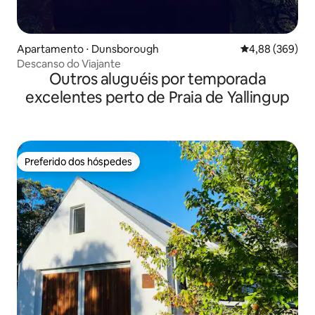
Apartamento ⋅ Dunsborough
4,88 de uma ava
4,88 (369)
Descanso do Viajante
Outros aluguéis por temporada
excelentes perto de Praia de Yallingup
Preferido dos hóspedes
Preferido dos hóspedes