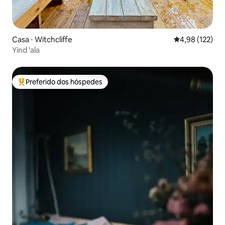
Casa ⋅ Witchcliffe
4,98 de uma av
4,98 (122)
Yind 'ala
Preferido dos hóspedes
Entre os melhores preferidos dos hóspedes