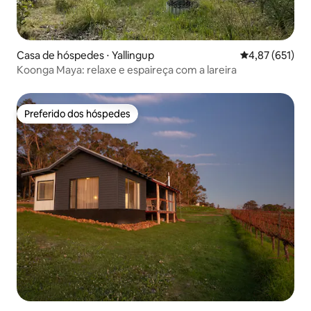
Casa de hóspedes ⋅ Yallingup
4,87 de uma av
4,87 (651)
Koonga Maya: relaxe e espaireça com a lareira
Preferido dos hóspedes
Preferido dos hóspedes