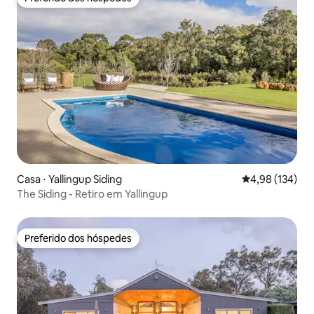
Preferido dos hóspedes
Casa ⋅ Yallingup Siding
4,98 de uma av
4,98 (134)
The Siding - Retiro em Yallingup
Preferido dos hóspedes
Preferido dos hóspedes