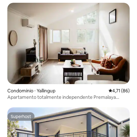
Condomínio ⋅ Yallingup
4,71 de uma a
4,71 (86)
Apartamento totalmente independente Premalaya
Yallingup
Superhost
Superhost