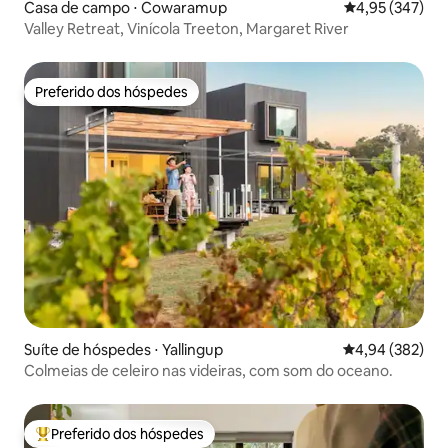
Casa de campo ⋅ Cowaramup
4,95 de uma av
4,95 (347)
Valley Retreat, Vinícola Treeton, Margaret River
Preferido dos hóspedes
Preferido dos hóspedes
Suíte de hóspedes ⋅ Yallingup
4,94 de uma ava
4,94 (382)
Colmeias de celeiro nas videiras, com som do oceano.
Preferido dos hóspedes
Entre os melhores preferidos dos hóspedes