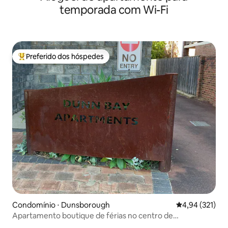
temporada com Wi-Fi
Preferido dos hóspedes
Entre os melhores preferidos dos hóspedes
Condomínio ⋅ Dunsborough
4,94 de uma av
4,94 (321)
Apartamento boutique de férias no centro de
Dunsborough