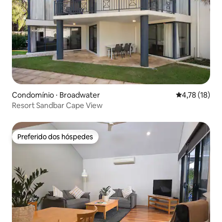
Condomínio ⋅ Broadwater
4,78 de uma a
4,78 (18)
Resort Sandbar Cape View
Preferido dos hóspedes
Preferido dos hóspedes