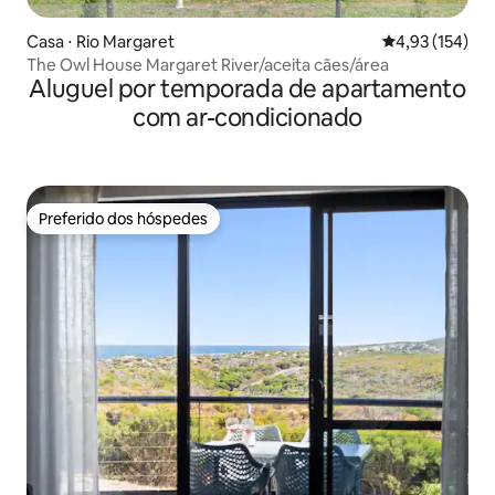
Casa ⋅ Rio Margaret
4,93 de uma av
4,93 (154)
The Owl House Margaret River/aceita cães/área
Aluguel por temporada de apartamento
com ar-condicionado
Preferido dos hóspedes
Preferido dos hóspedes