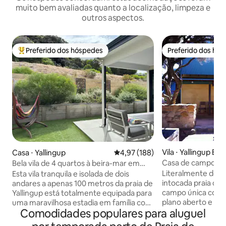
muito bem avaliadas quanto a localização, limpeza e
outros aspectos.
Preferido dos hóspedes
Preferido dos hó
Entre os melhores preferidos dos hóspedes
Preferido dos hó
Vila ⋅ Yallingup Be
Casa ⋅ Yallingup
4,97 de uma avaliação média de 
4,97 (188)
Casa de campo em
Bela vila de 4 quartos à beira-mar em
Malalooka
Yallingup
Literalmente do ou
Esta vila tranquila e isolada de dois
intocada praia de 
andares a apenas 100 metros da praia de
campo única com 
Yallingup está totalmente equipada para
plano aberto e um
uma maravilhosa estadia em família com
Comodidades populares para aluguel
tem um charme e 
cozinha. 3 quartos e 2 banheiros no
transforma em tod
andar de cima e duas áreas de estar no