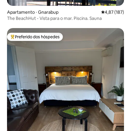
Apartamento ⋅ Gnarabup
4,87 de uma av
4,87 (187)
The BeachHut - Vista para o mar. Piscina. Sauna
Preferido dos hóspedes
Entre os melhores preferidos dos hóspedes