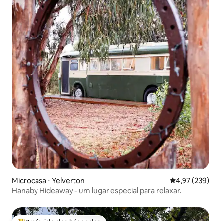
Microcasa ⋅ Yelverton
4,97 de uma av
4,97 (239)
Hanaby Hideaway - um lugar especial para relaxar.