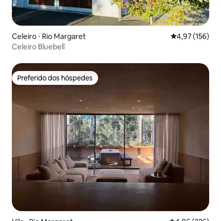
Celeiro ⋅ Rio Margaret
4,97 de uma av
4,97 (156)
Celeiro Bluebell
Preferido dos hóspedes
Preferido dos hóspedes