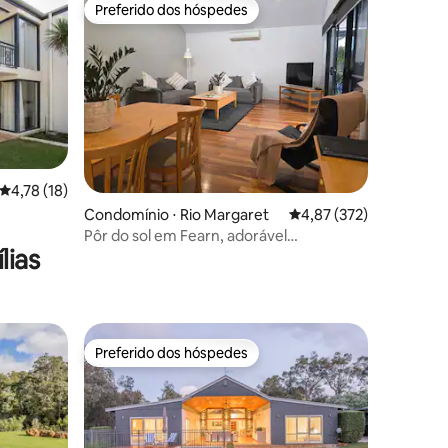
Preferido dos hóspedes
Preferido dos hóspedes
ções
4,78 de uma avaliação média de 5, 18 avaliações
4,78 (18)
Condomínio ⋅ Rio Margaret
4,87 de uma avaliação 
4,87 (372)
Pôr do sol em Fearn, adorável
lias
apartamento de 2 quartos *com
banheira de hidromassagem
Preferido dos hóspedes
Preferido dos hóspedes