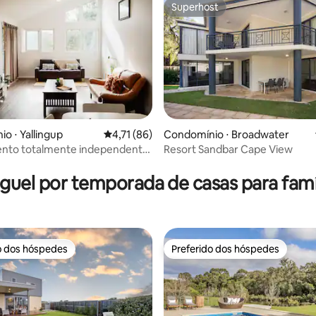
Superhost
Superhost
o ⋅ Yallingup
4,71 de uma avaliação média de 5, 86 avalia
4,71 (86)
Condomínio ⋅ Broadwater
nto totalmente independente
Resort Sandbar Cape View
édia de 5, 320 avaliações
 Yallingup
guel por temporada de casas para famí
o dos hóspedes
Preferido dos hóspedes
o dos hóspedes
Preferido dos hóspedes