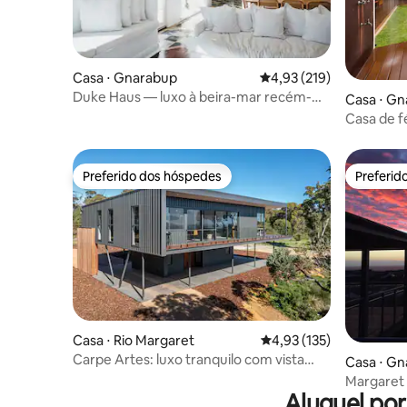
Casa ⋅ Gnarabup
4,93 de uma avaliação m
4,93 (219)
Duke Haus — luxo à beira-mar recém-
Casa ⋅ G
reformado
Casa de f
River
Preferido dos hóspedes
Preferid
Preferido dos hóspedes
Preferid
Casa ⋅ Rio Margaret
4,93 de uma avaliação m
4,93 (135)
Carpe Artes: luxo tranquilo com vista
Casa ⋅ G
para o mar
Margaret R
Aluguel po
condicio