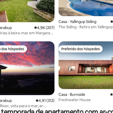
édia de 5, 219 avaliações
Casa ⋅ Yallingup Siding
4
The Siding - Retiro em Yallingup
narabup
4,96 de uma avaliação média de 5, 207 avalia
4,96 (207)
érias à beira-mar em Margaret
o dos hóspedes
Preferido dos hóspedes
o dos hóspedes
Preferido dos hóspedes
édia de 5, 135 avaliações
Casa ⋅ Burnside
4
Freshwater House
narabup
4,91 de uma avaliação média de 5, 312 avalia
4,91 (312)
iver, vista para o mar, ar-
r temporada de apartamento com ar-c
nado