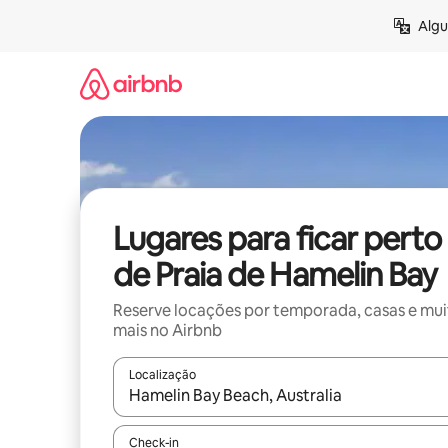
Pular
Algu
para
o
conteúdo
Lugares para ficar perto
de Praia de Hamelin Bay
Reserve locações por temporada, casas e mu
mais no Airbnb
Localização
Quando os resultados estiverem disponíveis, expl
Check-in