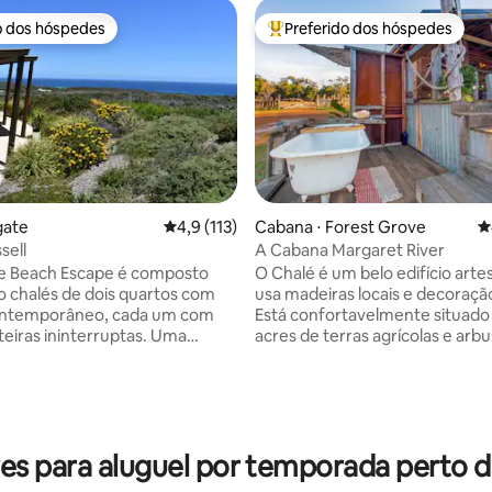
o dos hóspedes
Preferido dos hóspedes
o dos hóspedes
Entre os melhores preferidos d
gate
4,9 de uma avaliação média de 5, 113 avalia
4,9 (113)
Cabana ⋅ Forest Grove
4
sell
A Cabana Margaret River
e Beach Escape é composto
O Chalé é um belo edifício arte
o chalés de dois quartos com
usa madeiras locais e decoração
ontemporâneo, cada um com
Está confortavelmente situado
édia de 5, 204 avaliações
teiras ininterruptas. Uma
acres de terras agrícolas e arbu
e moderna área de estar e
local ideal para relaxar e rejuv
m plano aberto separa dois
chalé está completamente fora
ing e Queen generosos e
usando energia solar e água da
s (com camas muito
Localizado perto de Witchcliffe 
Design simples e
minutos da cidade de Margaret 
s para aluguel por temporada perto de
, mas universalmente
belas praias costeiras de Redga
ante e acolhedor com móveis
Contos, Hamelin Bay e Augusta