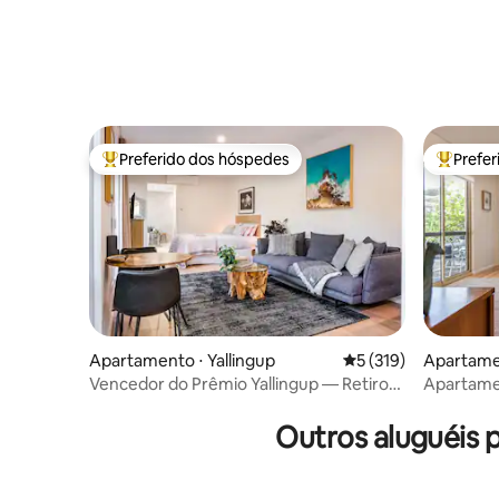
Preferido dos hóspedes
Prefe
Entre os melhores preferidos dos hóspedes
Entre os
Apartamento ⋅ Yallingup
5 de uma avaliação m
5 (319)
Apartame
Vencedor do Prêmio Yallingup — Retiro
Apartame
para casais deslumbrante
Outros aluguéis 