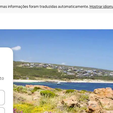
mas informações foram traduzidas automaticamente. 
Mostrar idioma
ito
ore-os usando as seta para cima e para baixo do teclado ou tocando e