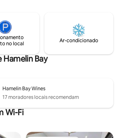
erto de
da sua janela, brinde a noite com o
Cães são
lendário pôr do sol e desfrute de vistas
o!
inigualáveis do vale.
ionamento
Ar-condicionado
to no local
de Hamelin Bay
Hamelin Bay Wines
17 moradores locais recomendam
 Wi-Fi