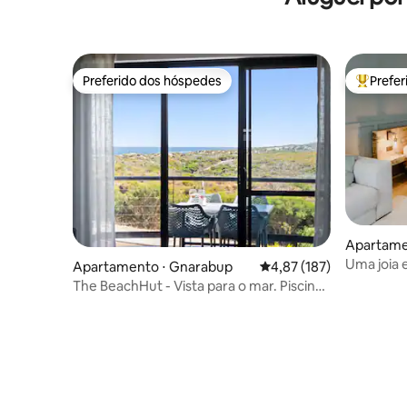
Preferido dos hóspedes
Prefe
Preferido dos hóspedes
Entre os
Apartamen
Uma joia 
Apartamento ⋅ Gnarabup
4,87 de uma avaliação m
4,87 (187)
The BeachHut - Vista para o mar. Piscina.
Sauna