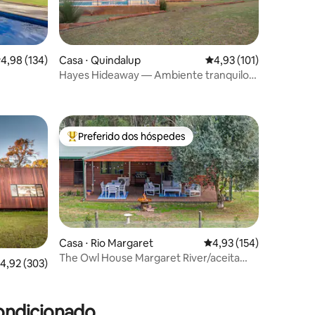
,98 de uma avaliação média de 5, 134 avaliações
4,98 (134)
Casa ⋅ Quindalup
4,93 de uma avaliação 
4,93 (101)
Hayes Hideaway — Ambiente tranquilo
ções
no mato
Preferido dos hóspedes
Entre os melhores preferidos dos hóspedes
Casa ⋅ Rio Margaret
4,93 de uma avaliação 
4,93 (154)
The Owl House Margaret River/aceita
,92 de uma avaliação média de 5, 303 avaliações
4,92 (303)
cães/área
ções
ondicionado