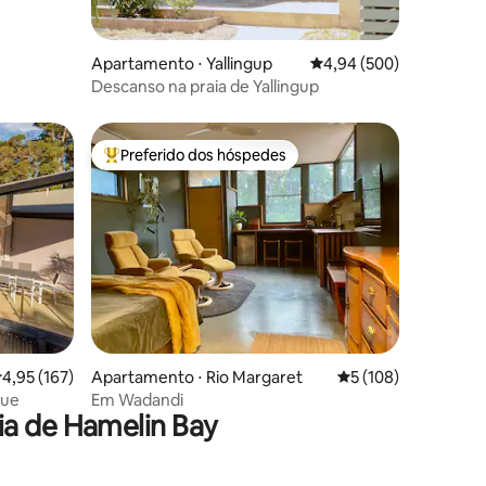
Apartamento ⋅ Yallingup
4,94 de uma avaliação m
4,94 (500)
Descanso na praia de Yallingup
Preferido dos hóspedes
os hóspedes
Entre os melhores preferidos dos hóspedes
ções
,95 de uma avaliação média de 5, 167 avaliações
4,95 (167)
Apartamento ⋅ Rio Margaret
5 de uma avaliação 
5 (108)
nue
Em Wadandi
ia de Hamelin Bay