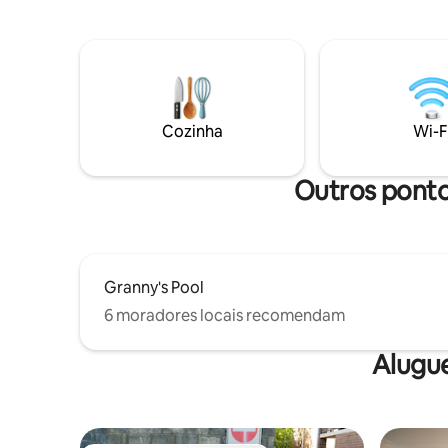
aconchegante e luxuosamente
relaxante
decorada de 6 m (com energia), chuveiro
chalé est
privativo ao ar livre, cozinha acoplada,
comodida
vida selvagem e trilhas. Lençóis de
conveniên
designer, cama queen size e colchão
as instala
híbrido Zeek confortável, cobertor
gourmets 
elétrico, alto-falante Bluetooth, cozinha
Cozinha
Wi-F
acoplada, biblioteca, opções de produtos
artesanais - até meias de lã! Nós nos
esforçamos para superar suas mais altas
Outros pontos
expectativas de conforto.
Granny's Pool
6 moradores locais recomendam
Alugu