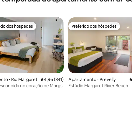
rido dos hóspedes
Preferido dos hóspedes
 melhores preferidos dos hóspedes
Preferido dos hóspedes
to ⋅ Rio Margaret
4,96 de uma avaliação média de 5, 341 avalia
4,96 (341)
Apartamento ⋅ Prevelly
4
escondida no coração de Margs.
Estúdio Margaret River Beach 
édia de 5, 187 avaliações
2