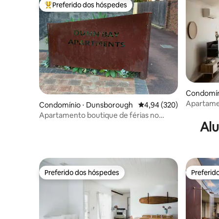
Preferido dos hóspedes
Entre os melhores preferidos dos hóspedes
Condomíni
Apartame
Condomínio ⋅ Dunsborough
4,94 de uma avaliação m
4,94 (320)
Premalaya
Apartamento boutique de férias no
Alu
centro de Dunsborough
Preferido dos hóspedes
Preferid
Preferido dos hóspedes
Preferid