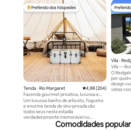
Preferido dos hóspedes
Preferid
Entre os melhores preferidos dos hóspedes
Preferid
Vila ⋅ Red
Vila — Bus
O Redgat
por quatr
design c
Tenda ⋅ Rio Margaret
4,98 de uma avaliação m
4,98 (204)
vistas cos
Fazenda gourmet privativa, luxuosa e
espaçosa 
aconchegante com fogueira
Um luxuoso banho de arbusto, fogueira
cozinha e
e enorme tenda de sino privada são
quartos K
todos seus nesta estadia
privativo
verdadeiramente memorável no
confortáveis).<p> 
Comodidades populare
coração da região vinícola de Margaret
funcional
River. Relaxe em sua tenda
aconcheg