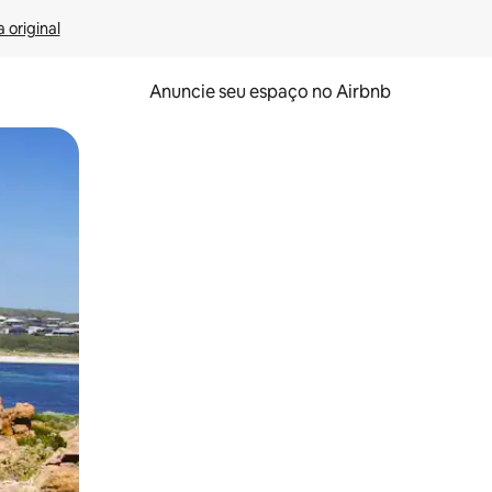
 original
Anuncie seu espaço no Airbnb
 deslizando o dedo na tela.