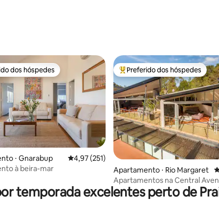
rido dos hóspedes
Preferido dos hóspedes
 melhores preferidos dos hóspedes
Entre os melhores preferidos d
édia de 5, 319 avaliações
nto ⋅ Gnarabup
4,97 de uma avaliação média de 5, 251 avalia
4,97 (251)
nto à beira-mar
Apartamento ⋅ Rio Margaret
4
Apartamentos na Central Ave
por temporada excelentes perto de Pra