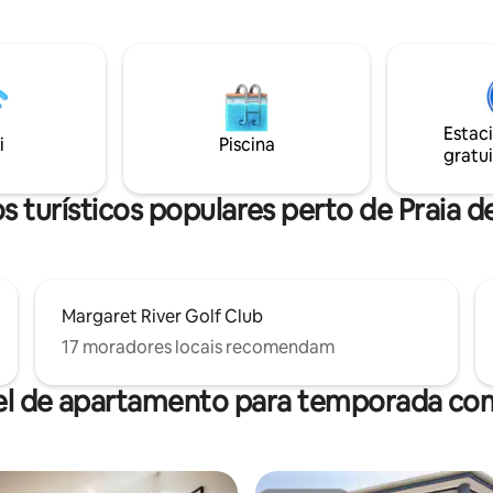
s de inspiração balinesa. Cada
poucos minutos de distância. P
á equipado com todas as
boa comida, vinícolas e praias. 
des modernas para conforto e
permitidos mediante solicitaçã
cia. A cozinha bem equipada e
ções de jantar satisfarão os
mais exigentes.
Estac
i
Piscina
gratui
 turísticos populares perto de Praia 
Margaret River Golf Club
17 moradores locais recomendam
el de apartamento para temporada com