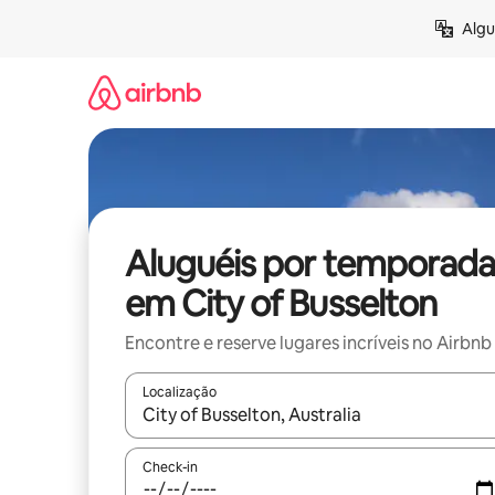
Pular
Algu
para
o
conteúdo
Aluguéis por temporada
em City of Busselton
Encontre e reserve lugares incríveis no Airbnb
Localização
Quando os resultados estiverem disponíveis, expl
Check-in