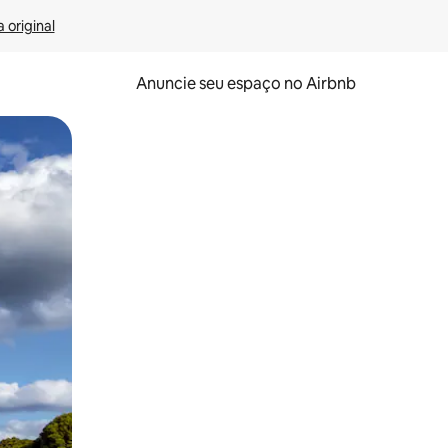
 original
Anuncie seu espaço no Airbnb
 deslizando o dedo na tela.