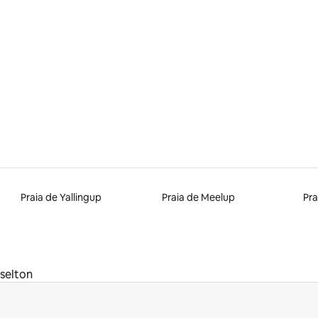
média de 5, 74 avaliações
Praia de Yallingup
Praia de Meelup
Pra
sselton