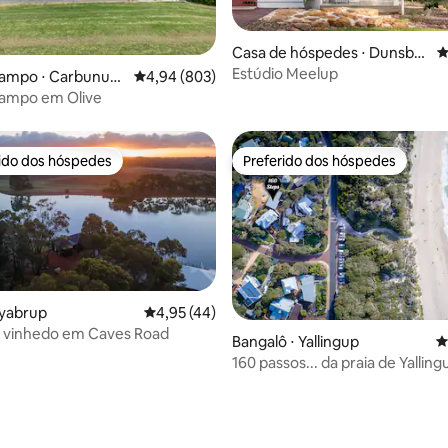
média de 5, 46 avaliações
Casa de hóspedes ⋅ Dunsbor
4
ough
Estúdio Meelup
campo ⋅ Carbunup
4,94 de uma avaliação média de 5, 803 avalia
4,94 (803)
campo em Olive
rido dos hóspedes
Preferido dos hóspedes
 melhores preferidos dos hóspedes
Preferido dos hóspedes
lyabrup
4,95 de uma avaliação média de 5, 44 avalia
4,95 (44)
m vinhedo em Caves Road
Bangalô ⋅ Yallingup
4
160 passos... da praia de Yalling