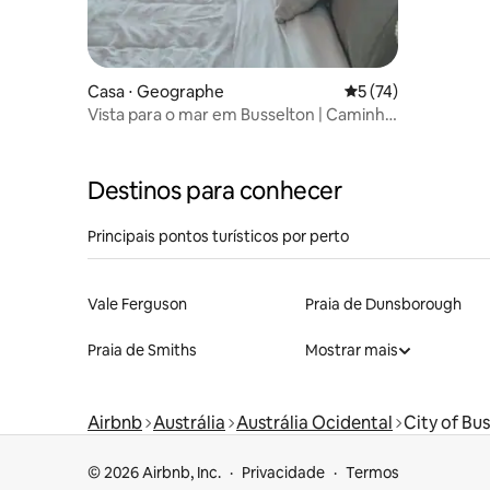
Casa ⋅ Geographe
5 de uma avaliação 
5 (74)
Vista para o mar em Busselton | Caminhe
até Jetty | Ayatana
Destinos para conhecer
Principais pontos turísticos por perto
Vale Ferguson
Praia de Dunsborough
Praia de Smiths
Mostrar mais
Airbnb
Austrália
Austrália Ocidental
City of Bu
© 2026 Airbnb, Inc.
Privacidade
Termos