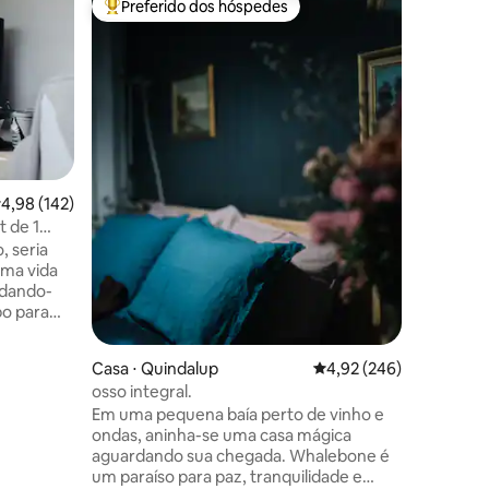
Preferido dos hóspedes
Preferi
os hóspedes
Entre os melhores preferidos dos hóspedes
Preferi
Chalé ro
Fuja par
contêine
beleza na
interna e
livre. Me
aproveit
deck ofe
vale. A nossa cabana fica perto da
ções
,98 de uma avaliação média de 5, 142 avaliações
4,98 (142)
principal
 de 1
aventura
, seria
apenas 2
uma vida
escapade
 dando-
refrescan
po para
pequeno 
fica em
caminhad
° para as
Casa ⋅ Quindalup
4,92 de uma avaliação m
4,92 (246)
 isso
osso integral.
través de
Em uma pequena baía perto de vinho e
m vistas
ondas, aninha-se uma casa mágica
reza de
aguardando sua chegada. Whalebone é
 de
um paraíso para paz, tranquilidade e
ador para