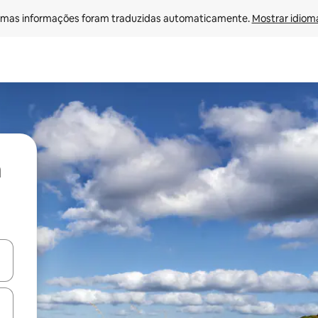
mas informações foram traduzidas automaticamente. 
Mostrar idioma
ore-os usando as seta para cima e para baixo do teclado ou tocando e