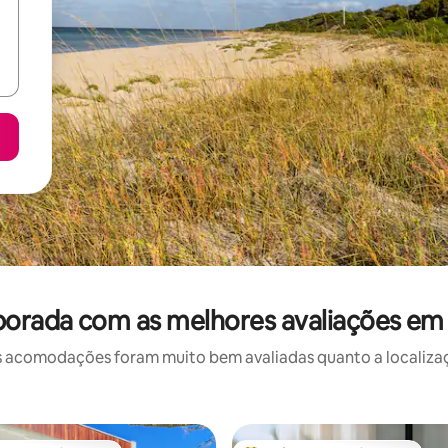
orada com as melhores avaliações em 
 acomodações foram muito bem avaliadas quanto a localizaçã