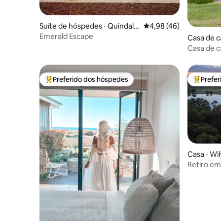
Suíte de hóspedes ⋅ Quindalu
4,98 de uma avaliação 
4,98 (46)
p
Emerald Escape
Casa de 
River
Casa de 
Preferido dos hóspedes
Prefe
Entre os melhores preferidos dos hóspedes
Entre os
Casa ⋅ Wi
Retiro e