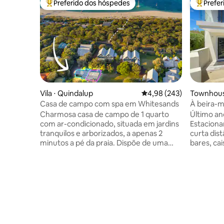
Preferido dos hóspedes
Prefe
Entre os melhores preferidos dos hóspedes
Entre os
Vila ⋅ Quindalup
4,98 de uma avaliação m
4,98 (243)
Townhous
n
Casa de campo com spa em Whitesands
À beira-m
Charmosa casa de campo de 1 quarto
Último and
com ar-condicionado, situada em jardins
Estaciona
tranquilos e arborizados, a apenas 2
curta dist
minutos a pé da praia. Dispõe de uma
bares, ca
cama king size com roupa de cama de
andar sup
qualidade de hotel, banheiro espaçoso
privativa
com banheira de hidromassagem,
incríveis
churrasqueira privativa e área de estar
interna e
ao ar livre. Desfrute de Smart TV, Starlink
indulgent
e Stan. Uma caminhada panorâmica de
férias na
3,7 km ou passeio de bicicleta (própria ou
família! R
alugada) até a cidade. Localizada em um
paisagem. 