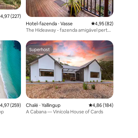
,97 de uma avaliação média de 5, 227 avaliações
4,97 (227)
ções
Hotel-fazenda ⋅ Vasse
4,95 de uma avaliação
4,95 (82)
The Hideaway - fazenda amigável perto
de Busselton
Superhost
Superhost
ções
,97 de uma avaliação média de 5, 259 avaliações
4,97 (259)
Chalé ⋅ Yallingup
4,86 de uma avaliação 
4,86 (184)
up
A Cabana — Vinícola House of Cards