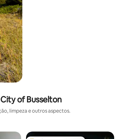
City of Busselton
o, limpeza e outros aspectos.
Microcas