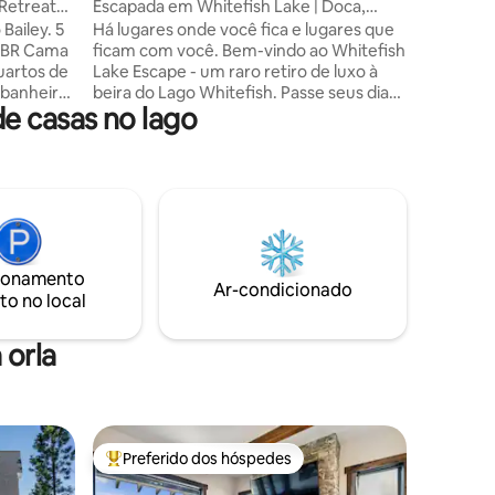
 Retreat
Escapada em Whitefish Lake | Doca,
banheira de hidromassagem e pôr do sol
Bailey. 5
Há lugares onde você fica e lugares que
épico
ficam com você. Bem-vindo ao Whitefish
quartos de
Lake Escape - um raro retiro de luxo à
banheiro
beira do Lago Whitefish. Passe seus dias
e casas no lago
 e
no trapiche, praticando SUP, esquiando
 de vidro,
na Whitefish Mountain ou explorando o
lavanderia
Glacier National Park. Termine cada noite
s ao ar
na banheira de hidromassagem ou ao
 e
redor da mesa de fogo assistindo a pores
minutos a
do sol inesquecíveis em Montana.
pesca,
Perfeito para famílias, grupos e
lhas para
aventuras durante todo o ano em
ionamento
a a
Montana. O tipo de lugar onde as
Ar-condicionado
to no local
cier W.
tradições familiares começam e as
memórias inesquecíveis são feitas.
 orla
Preferido dos hóspedes
Entre os melhores preferidos dos hóspedes