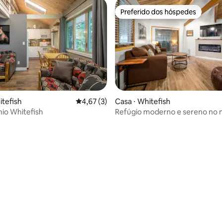
Preferido dos hóspedes
Preferido dos hóspedes
média de 5, 58 avaliações
itefish
4,67 de uma avaliação média de 5, 3 avalia
4,67 (3)
Casa ⋅ Whitefish
io Whitefish
Refúgio moderno e sereno no 
pinheiros