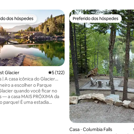
rido dos hóspedes
Preferido dos hóspedes
 melhores preferidos dos hóspedes
Preferido dos hóspedes
édia de 5, 142 avaliações
st Glacier
5 de uma avaliação média de 5, 122 avalia
5 (122)
 | A casa icônica do Glacier
imeiro a escolher o Parque
Glacier quando você ficar no
us — a casa MAIS PRÓXIMA da
e! É uma estadia
 passos do
ark ✔ Na famosa Going-to-the-
 West Glacier Village ALÉM
a família relaxará e recarregará
Casa ⋅ Columbia Falls
s com vistas para o rio, luz solar