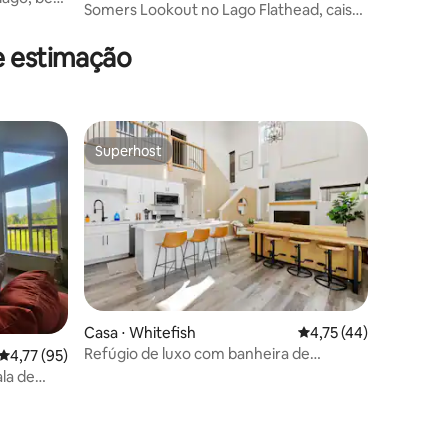
Somers Lookout no Lago Flathead, cais
privativo
e estimação
Superhost
Superhost
Casa ⋅ Whitefish
4,75 de uma avaliação
4,75 (44)
Refúgio de luxo com banheira de
ções
4,77 de uma avaliação média de 5, 95 avaliações
4,77 (95)
hidromassagem, fogueira privativa,
la de
piscina!