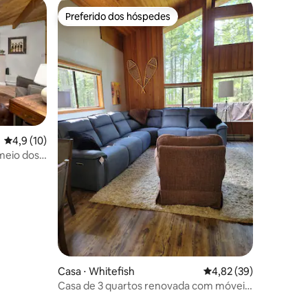
Preferido dos hóspedes
Preferido dos hóspedes
ções
4,9 de uma avaliação média de 5, 10 avaliações
4,9 (10)
meio dos
Casa ⋅ Whitefish
4,82 de uma avaliação
4,82 (39)
Casa de 3 quartos renovada com móveis
novos em Whitefish Mountain