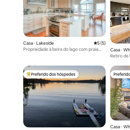
Casa ⋅ Lakeside
5 de uma avaliação
5 (5)
Propriedade à beira do lago com praia
Casa ⋅ Wh
privativa no lago Flathead
Retiro de
Preferido dos hóspedes
Preferid
Entre os melhores preferidos dos hóspedes
Preferid
Casa ⋅ Wh