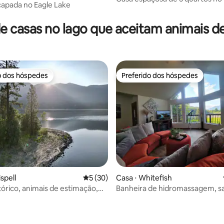
apada no Eagle Lake
média de 5, 20 avaliações
no Lago Blaine
e casas no lago que aceitam animais d
o dos hóspedes
Preferido dos hóspedes
o dos hóspedes
Preferido dos hóspedes
ispell
5 de uma avaliação média de 5, 30 avalia
5 (30)
Casa ⋅ Whitefish
tórico, animais de estimação,
Banheira de hidromassagem, sa
 Blaine!
jogos, vista para a montanha,
lago/golfe/centro da cidade.