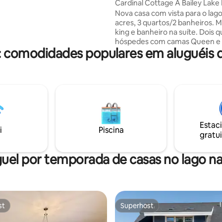
Cardinal Cottage A Bailey Lake
bundante e estilo acolhedor de
W/HotTub
Nova casa com vista para o lago 
o. —HAUS PERKS—
acres, 3 quartos/2 banheiros. MBR Cama
o, localização, localização
king e banheiro na suíte. Dois 
té tudo Perfeitas para famílias
hóspedes com camas Queen e 
urrasqueira Camas king
: comodidades populares em aluguéis d
compartilhado. Espaço de estar
nha completa Quintal Enorme
cozinha com vista para a parede
sca com mosca
bela lareira a gás com acesso à 
e deck dos fundos. Comodidade
livre - grelha a carvão, fogueira
banheira de hidromassagem! 5 
pé do Lago Bailey. Desfrute de 
paddleboarding e caiaque. 7 mi
Estac
Columbia Falls e 20 minutos par
i
Piscina
gratui
entrada do Parque Nacional Gla
AWD ou 4WD necessário.
uel por temporada de casas no lago na
st
Superhost
st
Superhost