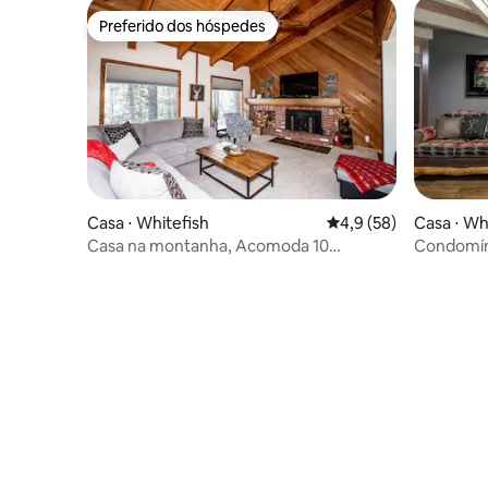
Preferido dos hóspedes
Preferido dos hóspedes
Casa ⋅ Whitefish
4,9 de uma avaliação 
4,9 (58)
Casa ⋅ Wh
Casa na montanha, Acomoda 10
Condomín
Banheira de hidromassagem privativa