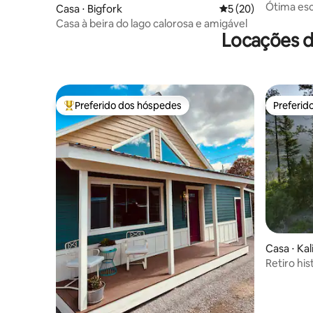
Ótima esc
Casa ⋅ Bigfork
5 de uma avaliação 
5 (20)
Casa à beira do lago calorosa e amigável
Locações d
Preferido dos hóspedes
Preferid
Entre os melhores preferidos dos hóspedes
Preferid
Casa ⋅ Kal
Retiro his
Casa Lake