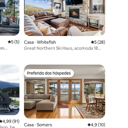
5 de uma avaliação média de 5, 5 avaliações
5 (5)
Casa ⋅ Whitefish
5 de uma avaliação
5 (28)
ias
Great Northern Ski Haus, acomoda 18
ções
pessoas
Preferido dos hóspedes
os hóspedes
Preferido dos hóspedes
4,99 de uma avaliação média de 5, 91 avaliações
4,99 (91)
ções
Casa ⋅ Somers
4,9 de uma avaliação
4,9 (10)
 lago, bem