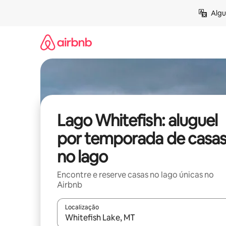
Pular
Algu
para
o
conteúdo
Lago Whitefish: aluguel
por temporada de casa
no lago
Encontre e reserve casas no lago únicas no
Airbnb
Localização
Quando os resultados estiverem disponíveis, expl