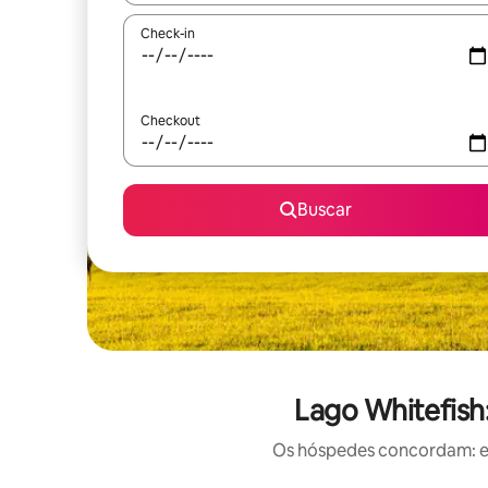
Check-in
Checkout
Buscar
Lago Whitefish:
Os hóspedes concordam: est