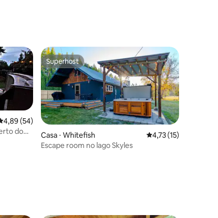
Superhost
Superhost
4,89 de uma avaliação média de 5, 54 avaliações
4,89 (54)
erto do
Casa ⋅ Whitefish
4,73 de uma avaliação
4,73 (15)
ail
Escape room no lago Skyles
ções