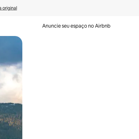
 original
Anuncie seu espaço no Airbnb
 deslizando o dedo na tela.