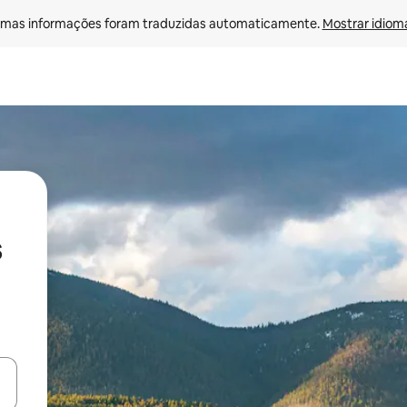
mas informações foram traduzidas automaticamente. 
Mostrar idioma
s
ore-os usando as seta para cima e para baixo do teclado ou tocando e