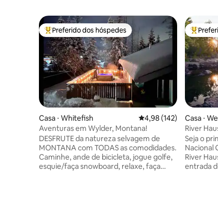
Preferido dos hóspedes
Prefe
Entre os melhores preferidos dos hóspedes
Entre os
Casa ⋅ Whitefish
4,98 de uma avaliação m
4,98 (142)
Casa ⋅ We
Aventuras em Wylder, Montana!
River Haus
Park
DESFRUTE da natureza selvagem de
Seja o pr
MONTANA com TODAS as comodidades.
Nacional 
Caminhe, ande de bicicleta, jogue golfe,
River Ha
esquie/faça snowboard, relaxe, faça
entrada do parqu
churrasco, mergulhe em sua PRÓPRIA
inesquecível: ✔ A poucos
banheira de hidromassagem! Bairro
Glacier P
privado localizado a MINUTOS do centro
Sun Rd ✔ In
de Whitefish! A 8 milhas do Whitefish
DISSO, su
Mountain Ski Resort, a 30 minutos de
as energia