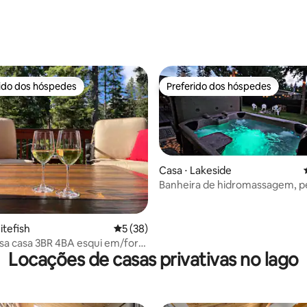
média de 5, 31 avaliações
rido dos hóspedes
Preferido dos hóspedes
 melhores preferidos dos hóspedes
Preferido dos hóspedes
média de 5, 16 avaliações
Casa ⋅ Lakeside
Banheira de hidromassagem, p
lago, centro e montanhas Blackt
itefish
5 de uma avaliação média de 5, 38 avalia
5 (38)
sa casa 3BR 4BA esqui em/fora
Locações de casas privativas no lago
fish Mtn