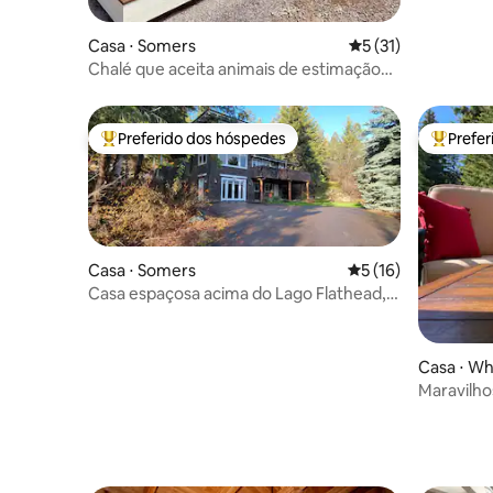
Casa ⋅ Somers
5 de uma avaliação 
5 (31)
Chalé que aceita animais de estimação
perto do Flathead Lake e do Glacier Park
Preferido dos hóspedes
Prefe
Entre os melhores preferidos dos hóspedes
Entre os
Casa ⋅ Somers
5 de uma avaliação 
5 (16)
Casa espaçosa acima do Lago Flathead,
acomoda 11 pessoas!
Casa ⋅ Wh
Maravilho
em White