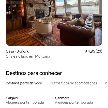
Casa ⋅ Bigfork
4,95 de uma a
4,95 (20)
Chalé no lago em Montana
Destinos para conhecer
Destinos perto de você
Outros tipos de acomodações
Pr
Calgary
Canmore
Aluguéis por temporada
Aluguéis por temporada