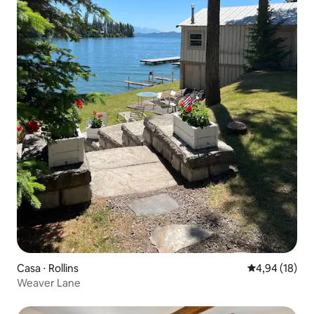
Casa ⋅ Rollins
4,94 de uma a
4,94 (18)
Weaver Lane