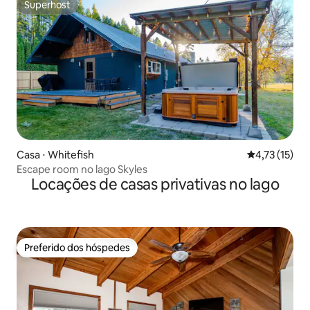
Superhost
Superhost
Casa ⋅ Whitefish
4,73 de uma a
4,73 (15)
Escape room no lago Skyles
Locações de casas privativas no lago
Preferido dos hóspedes
Preferido dos hóspedes