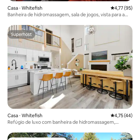
Casa ⋅ Whitefish
4,77 de uma a
4,77 (95)
Banheira de hidromassagem, sala de jogos, vista para a
montanha, lago/golfe/centro da cidade.
Superhost
Superhost
Casa ⋅ Whitefish
4,75 de uma a
4,75 (44)
Refúgio de luxo com banheira de hidromassagem,
fogueira privativa, piscina!