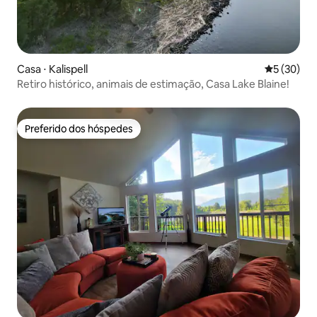
Casa ⋅ Kalispell
5 de uma a
5 (30)
Retiro histórico, animais de estimação, Casa Lake Blaine!
Preferido dos hóspedes
Preferido dos hóspedes