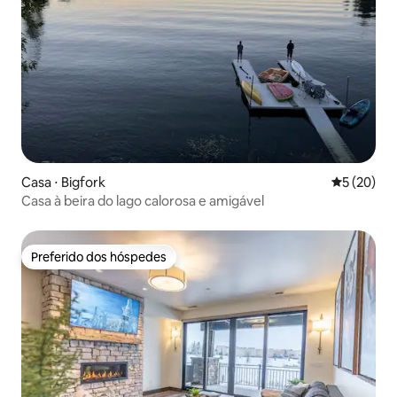
Casa ⋅ Bigfork
5 de uma a
5 (20)
Casa à beira do lago calorosa e amigável
Preferido dos hóspedes
Preferido dos hóspedes