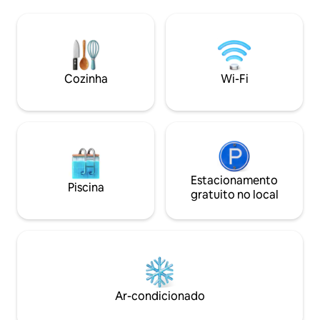
Whitefish! A 8 milhas do Whitefish
as energias com vis
Mountain Ski Resort, a 30 minutos de
solar natural abun
carro do Parque Nacional Glacier, a 10
acolhedor de mead
minutos a pé da praia de Whitefish.
HAUS PERKS— Local
Fornecemos mapas, livros de aventura,
localização Camin
pacotes de caminhada, bicicletas com
para famílias Fogu
Cozinha
Wi-Fi
cadeados, suprimentos de cozinha,
Camas king size 
especiarias, lanches e muito mais!
Quintal Enorme S
Adoramos Montana e queremos que
você aproveite como nós!
Estacionamento
Piscina
gratuito no local
Ar-condicionado