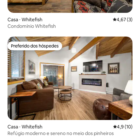
Casa ⋅ Whitefish
4,67 de uma 
4,67 (3)
Condomínio Whitefish
Preferido dos hóspedes
Preferido dos hóspedes
Casa ⋅ Whitefish
4,9 de uma a
4,9 (10)
Refúgio moderno e sereno no meio dos pinheiros