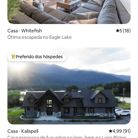
Casa ⋅ Whitefish
5 de uma a
5 (18)
Ótima escapada no Eagle Lake
Preferido dos hóspedes
Entre os melhores preferidos dos hóspedes
Casa ⋅ Kalispell
4,99 de uma a
4,99 (91)
Casa espaçosa de 5 quartos no lago, bem no Lago Blaine