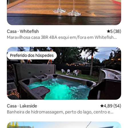
Casa ⋅ Whitefish
5 de uma a
5 (38)
Maravilhosa casa 3BR 4BA esqui em/fora em Whitefish
Mtn
Preferido dos hóspedes
Preferido dos hóspedes
Casa ⋅ Lakeside
4,89 de uma a
4,89 (54)
Banheira de hidromassagem, perto do lago, centro e
montanhas Blacktail