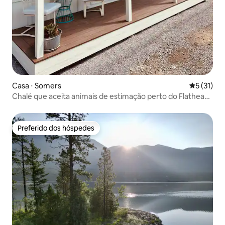
Casa ⋅ Somers
5 de uma a
5 (31)
Chalé que aceita animais de estimação perto do Flathead
Lake e do Glacier Park
Preferido dos hóspedes
Preferido dos hóspedes