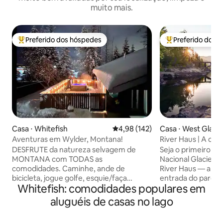
muito mais.
Preferido dos hóspedes
Preferido dos 
Entre os melhores preferidos dos hóspedes
Entre os melhore
Casa ⋅ Whitefish
4,98 de uma avaliação média de 
4,98 (142)
Casa ⋅ West Glacie
Aventuras em Wylder, Montana!
River Haus | A casa
Park
DESFRUTE da natureza selvagem de
Seja o primeiro a 
MONTANA com TODAS as
Nacional Glacier q
comodidades. Caminhe, ande de
River Haus — a c
bicicleta, jogue golfe, esquie/faça
entrada do parque! É uma esta
Whitefish: comodidades populares em
snowboard, relaxe, faça churrasco,
inesquecível: ✔ A poucos passos do
mergulhe em sua PRÓPRIA banheira de
Glacier Park ✔ Na
aluguéis de casas no lago
hidromassagem! Bairro privado
Sun Rd ✔ In West Glac
localizado a MINUTOS do centro de
DISSO, sua família