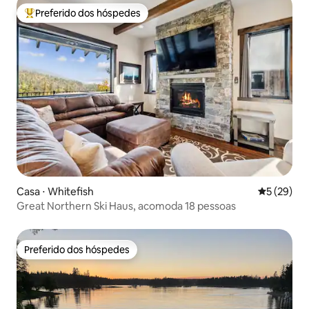
Preferido dos hóspedes
Entre os melhores preferidos dos hóspedes
Casa ⋅ Whitefish
5 de uma a
5 (29)
Great Northern Ski Haus, acomoda 18 pessoas
Preferido dos hóspedes
Preferido dos hóspedes