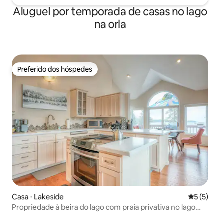
Aluguel por temporada de casas no lago
na orla
Preferido dos hóspedes
Preferido dos hóspedes
Casa ⋅ Lakeside
5 de uma 
5 (5)
Propriedade à beira do lago com praia privativa no lago
Flathead