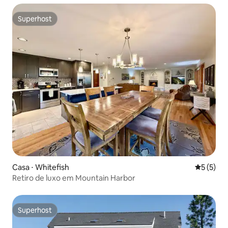
Superhost
Superhost
Casa ⋅ Whitefish
5 de uma 
5 (5)
Retiro de luxo em Mountain Harbor
Superhost
Superhost