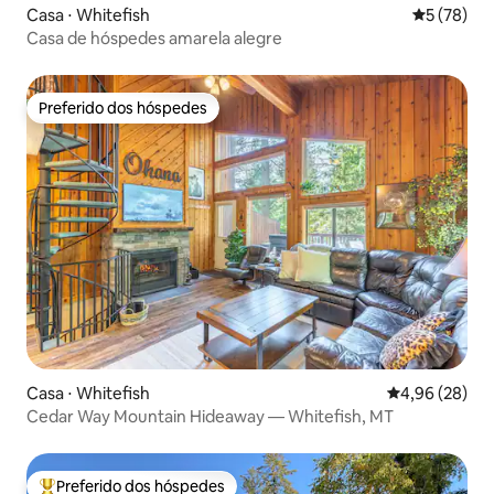
Casa ⋅ Whitefish
5 de uma a
5 (78)
Casa de hóspedes amarela alegre
Preferido dos hóspedes
Preferido dos hóspedes
Casa ⋅ Whitefish
4,96 de uma a
4,96 (28)
Cedar Way Mountain Hideaway — Whitefish, MT
Preferido dos hóspedes