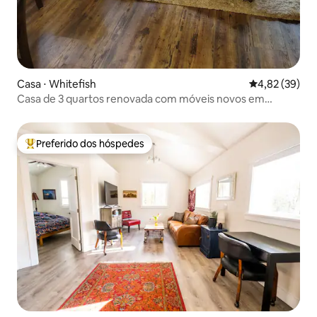
Casa ⋅ Whitefish
4,82 de uma a
4,82 (39)
Casa de 3 quartos renovada com móveis novos em
Whitefish Mountain
Preferido dos hóspedes
Entre os melhores preferidos dos hóspedes