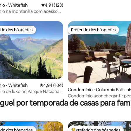
o ⋅ Whitefish
4,91 de uma avaliação média de 5, 123 avalia
4,91 (123)
io na montanha com acesso
pistas de esqui!
rido dos hóspedes
Preferido dos hóspedes
 melhores preferidos dos hóspedes
Preferido dos hóspedes
édia de 5, 727 avaliações
o ⋅ Whitefish
4,94 de uma avaliação média de 5, 104 avalia
4,94 (104)
Condomínio ⋅ Columbia Falls
4
o de luxo no Parque Nacional
Condomínio aconchegante per
om lago e esqui
guel por temporada de casas para famí
Parque Nacional Glacier!
rido dos hóspedes
Preferido dos hóspedes