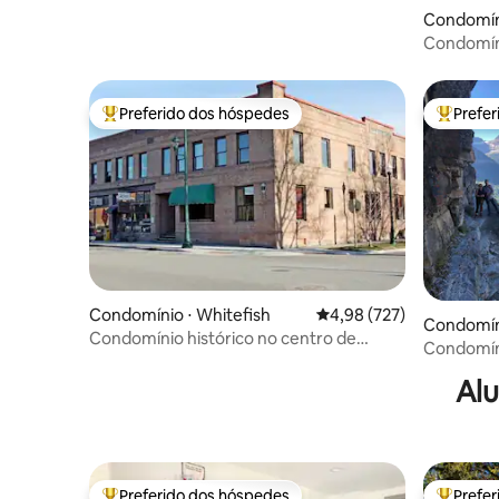
Condomíni
Condomín
direto às 
Preferido dos hóspedes
Prefe
Entre os melhores preferidos dos hóspedes
Entre os
Condomínio ⋅ Whitefish
4,98 de uma avaliação m
4,98 (727)
Condomíni
Condomínio histórico no centro de
Condomíni
Whitefish, Montana!
Glacier c
Alu
Preferido dos hóspedes
Prefe