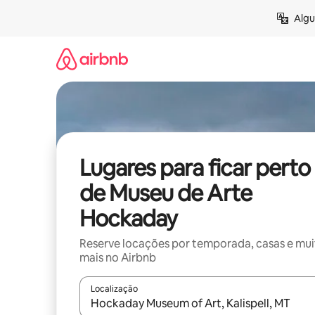
Pular
Algu
para
o
conteúdo
Lugares para ficar perto
de Museu de Arte
Hockaday
Reserve locações por temporada, casas e mu
mais no Airbnb
Localização
Quando os resultados estiverem disponíveis, expl