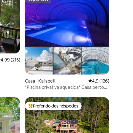
os hóspedes
Superhost
ções
,99 de uma avaliação média de 5, 215 avaliações
4,99 (215)
Casa ⋅ Kalispell
4,9 de uma avaliação 
4,9 (126)
*Piscina privativa aquecida* Casa perto
de Bypass&Amenidades
Preferido dos hóspedes
Entre os melhores preferidos dos hóspedes