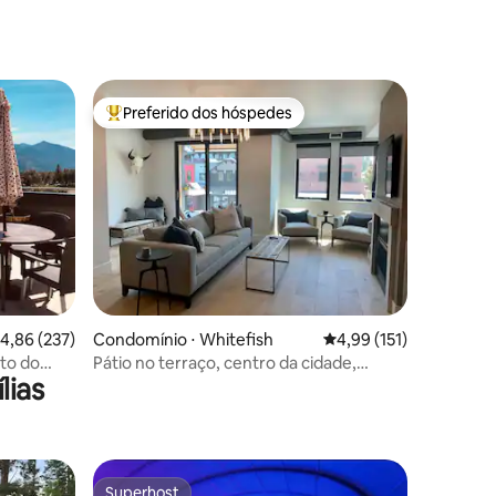
ções
Preferido dos hóspedes
Entre os melhores preferidos dos hóspedes
ções
,86 de uma avaliação média de 5, 237 avaliações
4,86 (237)
Condomínio ⋅ Whitefish
4,99 de uma avaliação 
4,99 (151)
to do
Pátio no terraço, centro da cidade,
lias
40 min do Glacier Park
Superhost