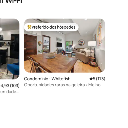
 Wi-Fi
Preferido dos hóspedes
Entre os melhores preferidos dos hóspedes
Condomínio ⋅ Whitefish
5 de uma avaliação 
5 (175)
Oportunidades raras na geleira • Melhor
,93 de uma avaliação média de 5, 103 avaliações
4,93 (103)
avaliação • Melhor localização!
(unidade