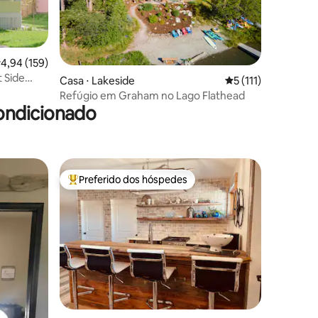
,94 de uma avaliação média de 5, 159 avaliações
4,94 (159)
ções
 Side
Casa ⋅ Lakeside
5 de uma avaliação 
5 (111)
Refúgio em Graham no Lago Flathead
ondicionado
Preferido dos hóspedes
Entre os melhores preferidos dos hóspedes