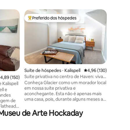
Apartamen
Preferido dos hóspedes
Prefe
Entre os melhores preferidos dos hóspedes
Entre o
The Loft 
O Loft on
viagem de
Flathead. Apartamento estúdio novo 
segundo 
histórico
museus, g
cafés, re
antiguida
ções
Suíte de hóspedes ⋅ Kalispell
4,96 de uma avaliação 
4,96 (130)
bicicleta,
Suíte privativa no centro de Haven: viva
,89 de uma avaliação média de 5, 150 avaliações
4,89 (150)
lendário Moos
como um morador local
Conheça Glacier como um morador local
tudo o q
Kalispell
em nossa suíte privativa e
Você est
ll e
aconchegante. Esta não é apenas mais
aeroporto
randes
uma casa, pois, durante alguns meses a
Whitefish
iagem de
cada verão, abrimos a nossa suíte
Mountain
 Flathead
pessoal de hóspedes no andar de baixo
 Museu de Arte Hockaday
hadas e
para viajantes que querem experimentar
o Flathead Valley da mesma forma que
ho com
nós. Quando você fica no Downtown
o e uma