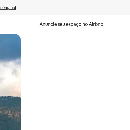
 original
Anuncie seu espaço no Airbnb
 deslizando o dedo na tela.