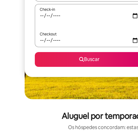
Check-in
Checkout
Buscar
Aluguel por tempora
Os hóspedes concordam: estas