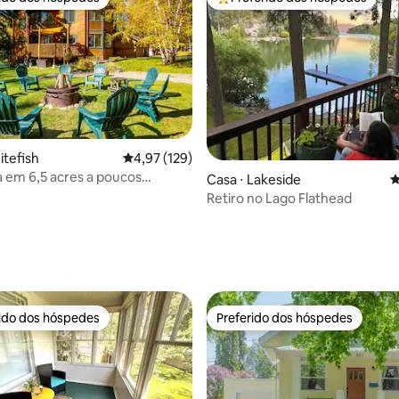
 melhores preferidos dos hóspedes
Entre os melhores preferidos d
itefish
4,97 de uma avaliação média de 5, 129 avalia
4,97 (129)
a em 6,5 acres a poucos
édia de 5, 120 avaliações
Casa ⋅ Lakeside
4
e Whitefish!
Retiro no Lago Flathead
rido dos hóspedes
Preferido dos hóspedes
 melhores preferidos dos hóspedes
Preferido dos hóspedes