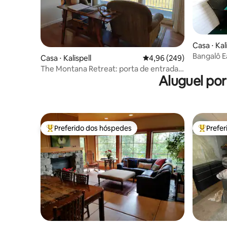
Casa ⋅ Kal
Bangalô Ea
Casa ⋅ Kalispell
4,96 de uma avaliação m
4,96 (249)
no centro
The Montana Retreat: porta de entrada
Aluguel po
para o Parque Nacional Glacier
Preferido dos hóspedes
Prefe
Entre os melhores preferidos dos hóspedes
Entre os