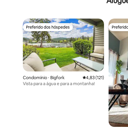
Alugu
Preferido dos hóspedes
Preferid
Preferido dos hóspedes
Preferid
Condomínio ⋅ Bigfork
4,83 de uma avaliação m
4,83 (121)
Vista para a água e para a montanha!