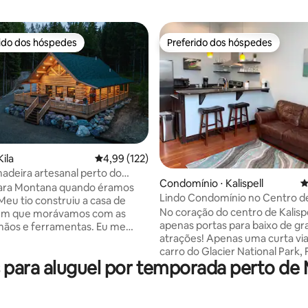
rido dos hóspedes
Preferido dos hóspedes
 melhores preferidos dos hóspedes
Preferido dos hóspedes
ila
4,99 de uma avaliação média de 5, 122 avalia
4,99 (122)
adeira artesanal perto do
édia de 5, 162 avaliações
Condomínio ⋅ Kalispell
4
ark
ara Montana quando éramos
Lindo Condomínio no Centro de 
Meu tio construiu a casa de
No coração do centro de Kalispe
em que morávamos com as
apenas portas para baixo de g
mãos e ferramentas. Eu me
atrações! Apenas uma curta v
 instantaneamente pelo cheiro
carro do Glacier National Park,
o, textura da madeira e estilo
para aluguel por temporada perto de
Lake, Esqui, trilhas para camin
o mundo. Eu disse a mim
Whitefish e Bigfork! Este condomínio
 um dia eu construiria uma
possui 1 quarto, 1 casa de ban
adeira também. Vinte anos
uma cama queen-size no quart
izemos isso acontecer. Esta casa