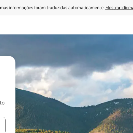
mas informações foram traduzidas automaticamente. 
Mostrar idioma
ito
ore-os usando as seta para cima e para baixo do teclado ou tocando e