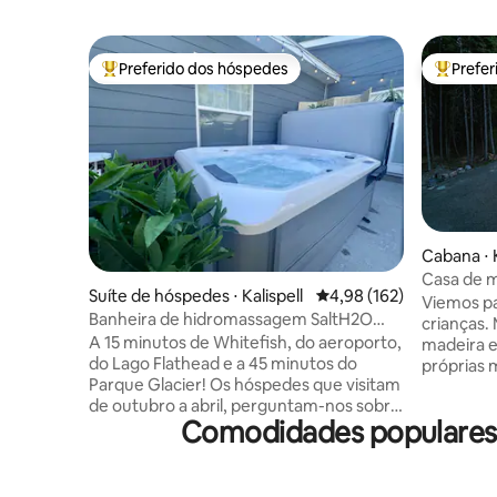
Preferido dos hóspedes
Prefe
Entre os melhores preferidos dos hóspedes
Entre os
Cabana ⋅ K
Casa de m
Suíte de hóspedes ⋅ Kalispell
4,98 de uma avaliação m
4,98 (162)
Glacier P
Viemos p
Banheira de hidromassagem SaltH2O
crianças. 
*Bicicletas incluídas! Ideal para crianças*
A 15 minutos de Whitefish, do aeroporto,
madeira 
Ar-condicionado!
do Lago Flathead e a 45 minutos do
próprias 
Parque Glacier! Os hóspedes que visitam
apaixonei
de outubro a abril, perguntam-nos sobre
de pinheir
Comodidades populares 
trazer um animal de estimação! Venha
de vida do velh
relaxar na nossa suíte de hóspedes
mesmo que
recém-atualizada e elegante, completa
casa de m
com um balcão de cozinha feito à mão e
depois, f