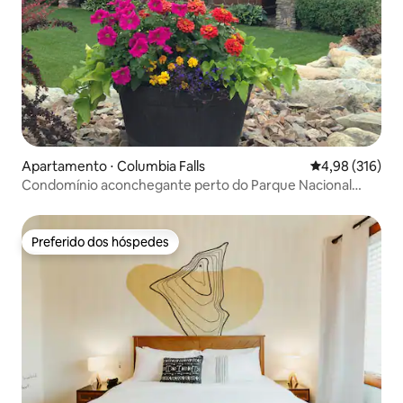
Apartamento ⋅ Columbia Falls
4,98 de uma av
4,98 (316)
Condomínio aconchegante perto do Parque Nacional
Glacier
Preferido dos hóspedes
Preferido dos hóspedes