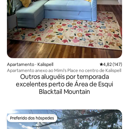
Apartamento ⋅ Kalispell
4,82 de uma av
4,82 (147)
Apartamento anexo ao Mimi's Place no centro de Kalispell
Outros aluguéis por temporada
excelentes perto de Área de Esqui
Blacktail Mountain
Preferido dos hóspedes
Preferido dos hóspedes