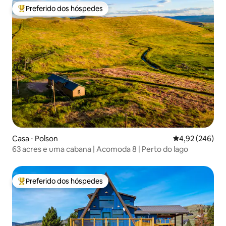
Preferido dos hóspedes
Entre os melhores preferidos dos hóspedes
Casa ⋅ Polson
4,92 de uma ava
4,92 (246)
63 acres e uma cabana | Acomoda 8 | Perto do lago
Preferido dos hóspedes
Entre os melhores preferidos dos hóspedes