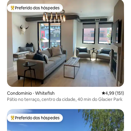
Preferido dos hóspedes
Entre os melhores preferidos dos hóspedes
Condomínio ⋅ Whitefish
4,99 de uma av
4,99 (151)
Pátio no terraço, centro da cidade, 40 min do Glacier Park
Preferido dos hóspedes
Entre os melhores preferidos dos hóspedes