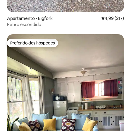
Apartamento ⋅ Bigfork
4,99 de uma av
4,99 (217)
Retiro escondido
Preferido dos hóspedes
Preferido dos hóspedes