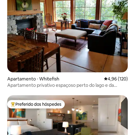
Apartamento ⋅ Whitefish
4,96 de uma av
4,96 (120)
Apartamento privativo espaçoso perto do lago e da
montanha
Preferido dos hóspedes
Entre os melhores preferidos dos hóspedes