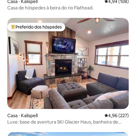
Casa ⋅ Kalispell
4,94 de uma av
4,94 (108)
Casa de hóspedes à beira do rio Flathead.
Preferido dos hóspedes
Entre os melhores preferidos dos hóspedes
Casa ⋅ Kalispell
4,96 de uma av
4,96 (227)
Luxe: base de aventura SKI Glacier Haus, banheira de
hidromassagem!