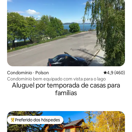
Condomínio ⋅ Polson
4,9 de uma av
4,9 (460)
Condomínio bem equipado com vista para o lago
Aluguel por temporada de casas para
famílias
Preferido dos hóspedes
Entre os melhores preferidos dos hóspedes