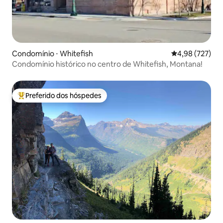
Condomínio ⋅ Whitefish
4,98 de uma av
4,98 (727)
Condomínio histórico no centro de Whitefish, Montana!
Preferido dos hóspedes
Entre os melhores preferidos dos hóspedes