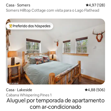
Casa ⋅ Somers
4,97 de uma av
4,97 (128)
Somers Hilltop Cottage com vista para o Lago Flathead
Preferido dos hóspedes
Entre os melhores preferidos dos hóspedes
Casa ⋅ Lakeside
4,88 de uma ava
4,88 (506)
Cabana Whispering Pines 1
Aluguel por temporada de apartamento
com ar-condicionado