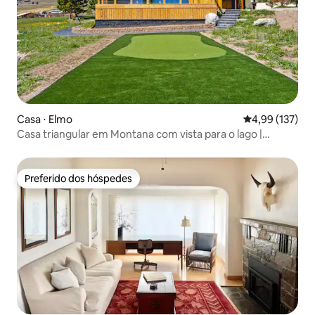
Casa ⋅ Elmo
4,99 de uma av
4,99 (137)
Casa triangular em Montana com vista para o lago |
Minigolfe | Banheira de hidromassagem
Preferido dos hóspedes
Preferido dos hóspedes