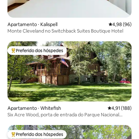
Apartamento ⋅ Kalispell
4,98 de uma av
4,98 (96)
Monte Cleveland no Switchback Suites Boutique Hotel
Preferido dos hóspedes
Entre os melhores preferidos dos hóspedes
Apartamento ⋅ Whitefish
4,91 de uma av
4,91 (188)
Six Acre Wood, porta de entrada do Parque Nacional
Glacier.
Preferido dos hóspedes
Entre os melhores preferidos dos hóspedes