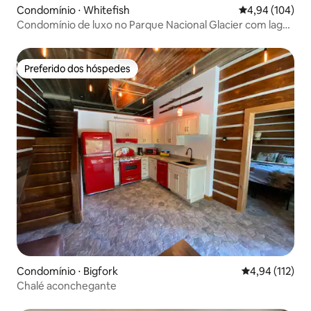
Condomínio ⋅ Whitefish
4,94 de uma av
4,94 (104)
Condomínio de luxo no Parque Nacional Glacier com lago
e esqui
Preferido dos hóspedes
Preferido dos hóspedes
Condomínio ⋅ Bigfork
4,94 de uma av
4,94 (112)
Chalé aconchegante