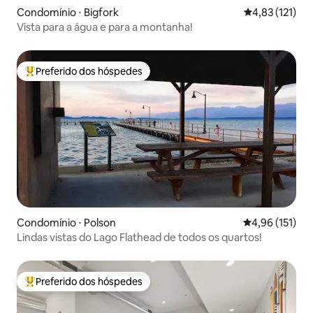
Condomínio ⋅ Bigfork
4,83 de uma av
4,83 (121)
Vista para a água e para a montanha!
Preferido dos hóspedes
Entre os melhores preferidos dos hóspedes
Condomínio ⋅ Polson
4,96 de uma av
4,96 (151)
Lindas vistas do Lago Flathead de todos os quartos!
Preferido dos hóspedes
Entre os melhores preferidos dos hóspedes