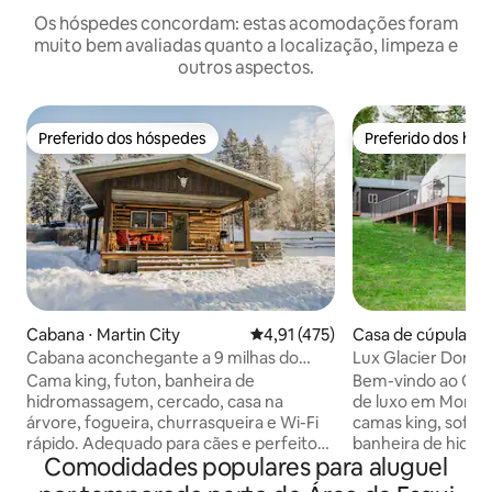
Os hóspedes concordam: estas acomodações foram
muito bem avaliadas quanto a localização, limpeza e
outros aspectos.
Preferido dos hóspedes
Preferido dos hó
Preferido dos hóspedes
Preferido dos hó
Cabana ⋅ Martin City
4,91 de uma avaliação média de 
4,91 (475)
Casa de cúpula ⋅ L
Cabana aconchegante a 9 milhas do
Lux Glacier Dome
Glacier Park com banheira de
hidromassagem•S
Cama king, futon, banheira de
Bem-vindo ao Glac
hidromassagem!
FlatheadLake
hidromassagem, cercado, casa na
de luxo em Montan
árvore, fogueira, churrasqueira e Wi-Fi
camas king, sofá q
rápido. Adequado para cães e perfeito
banheira de hidro
Comodidades populares para aluguel
para casais ou famílias pequenas que
cornhole, TV, ban
procuram o charme aconchegante de
cozinha, lavadora/