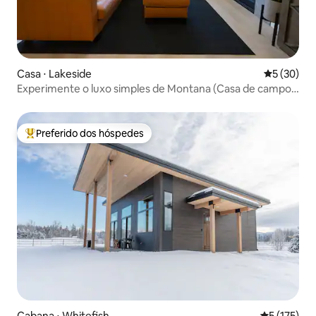
Casa ⋅ Lakeside
5 de uma a
5 (30)
Experimente o luxo simples de Montana (Casa de campo
nº 1)
Preferido dos hóspedes
Entre os melhores preferidos dos hóspedes
Cabana ⋅ Whitefish
5 de uma av
5 (175)