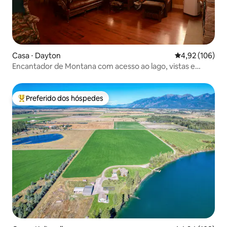
Casa ⋅ Dayton
4,92 de uma av
4,92 (106)
Encantador de Montana com acesso ao lago, vistas e
banheira de hidromassagem.
Preferido dos hóspedes
Entre os melhores preferidos dos hóspedes