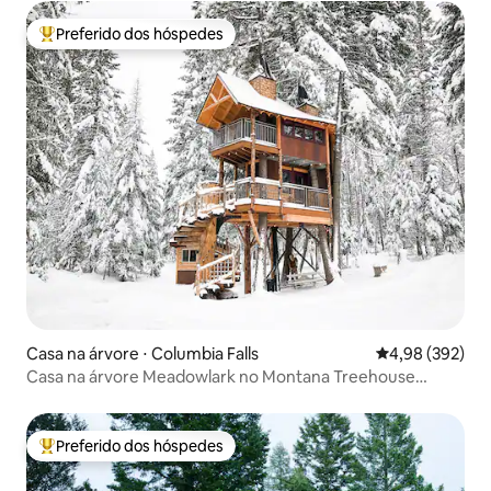
Preferido dos hóspedes
Entre os melhores preferidos dos hóspedes
Casa na árvore ⋅ Columbia Falls
4,98 de uma ava
4,98 (392)
Casa na árvore Meadowlark no Montana Treehouse
Retreat
Preferido dos hóspedes
Entre os melhores preferidos dos hóspedes