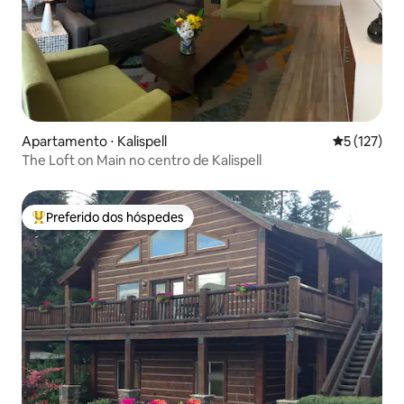
Apartamento ⋅ Kalispell
5 de uma av
5 (127)
The Loft on Main no centro de Kalispell
Preferido dos hóspedes
Entre os melhores preferidos dos hóspedes