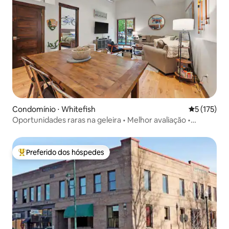
Condomínio ⋅ Whitefish
5 de uma av
5 (175)
Oportunidades raras na geleira • Melhor avaliação •
Melhor localização!
Preferido dos hóspedes
Entre os melhores preferidos dos hóspedes